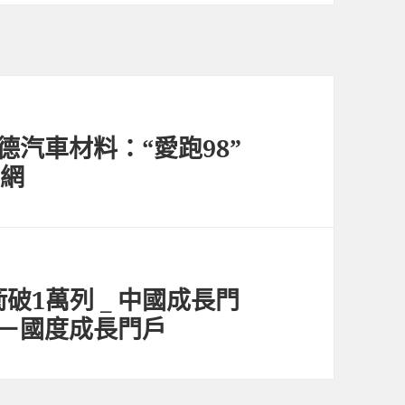
德汽車材料：“愛跑98”
國網
1萬列 _ 中國成長門
網－國度成長門戶