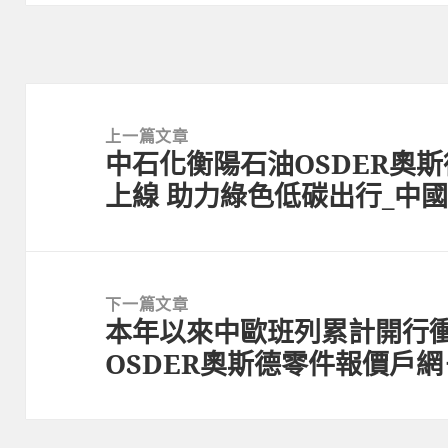
文
章
上一篇文章
中石化衡陽石油OSDER奧斯
導
上
上線 助力綠色低碳出行_中
覽
一
篇
文
章:
下一篇文章
本年以來中歐班列累計開行衝破
下
OSDER奧斯德零件報價戶
一
篇
文