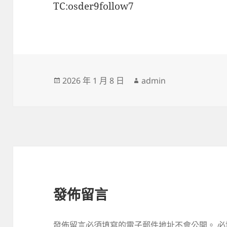
TC:osder9follow7
發
作
2026 年 1 月 8 日
admin
佈
者
日
期:
發佈留言
發佈留言必須填寫的電子郵件地址不會公開。
必