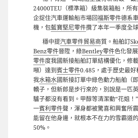
24000TEU（標準箱）級集裝箱船，所
企捉住汽車運輸船市場回
福斯零件
德系
機，包
藍寶堅尼零件
攬了本年一季度全球
穩中提
汽車零件貿易商
質。船舶訂
S
Benz零件
晉陞，綠
Bentley零件
色化發
零件
度我國新接船舶訂單結構優化，修
噸）達到
賓士零件
0.485，處于歷史最好
我
水箱水
國新接訂單中綠色動力船舶（
轎子，但新郎是步行來的，別說是一匹
驢子都沒有看到。甲醇等清潔動“花姐！
一
賓利零件
聲，渾身都被驚喜和興奮所
能留在他身邊，就根本不在力的雪霸道
50%。