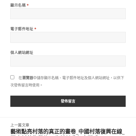
顯示名稱
*
電子郵件地址
*
個人網站網址
在
瀏覽器
中儲存顯示名稱、電子郵件地址及個人網站網址，以供下
次發佈留言時使用。
文
上一篇文章
章
藝術點亮村落的真正的畫卷_中國村落復興在線_
上
導