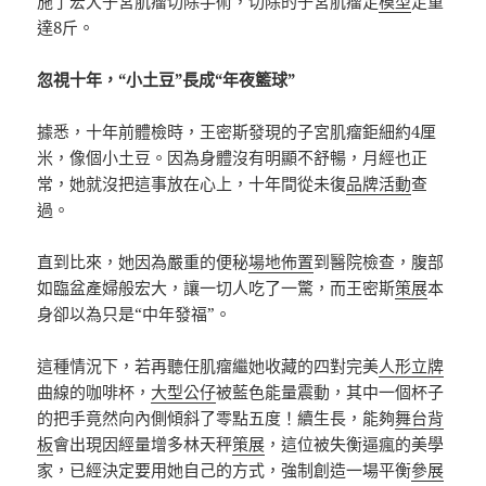
施了宏大子宮肌瘤切除手術，切除的子宮肌瘤足
模型
足重
達8斤。
忽視十年，“小土豆”長成“年夜籃球”
據悉，十年前體檢時，王密斯發現的子宮肌瘤鉅細約4厘
米，像個小土豆。因為身體沒有明顯不舒暢，月經也正
常，她就沒把這事放在心上，十年間從未復
品牌活動
查
過。
直到比來，她因為嚴重的便秘
場地佈置
到醫院檢查，腹部
如臨盆產婦般宏大，讓一切人吃了一驚，而王密斯
策展
本
身卻以為只是“中年發福”。
這種情況下，若再聽任肌瘤繼她收藏的四對完美
人形立牌
曲線的咖啡杯，
大型公仔
被藍色能量震動，其中一個杯子
的把手竟然向內側傾斜了零點五度！續生長，能夠
舞台背
板
會出現因經量增多林天秤
策展
，這位被失衡逼瘋的美學
家，已經決定要用她自己的方式，強制創造一場平衡
參展