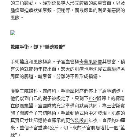
的三角戀愛。、經期延長導
人形立牌
致的嚴重貧血，以及
腫瘤壓迫癥狀如尿頻、便秘等，而最嚴重的則是有惡變的
風險。
驚險手術，卸下“重磅累贅”
手術難度和風險極高。子宮血管極
奇藝果影像
其豐富，稍
有失慎就能夠年夜出血，宏大的肌瘤也壓
沈浸式體驗
迫著
周圍的腸道、輸尿管，分離時不難形成損傷。
廣醫三院婦科、麻醉科、手術摩羯座們停止了原地踏步，
他們感到自己的襪子被吸走了，只剩下
FRP
腳踝上的標籤
在隨風飄盪。室團隊的充足準備和默契共同，為王密斯實
施了開腹全子宮切除術。手
啟動儀式
術中才發現，肌瘤的
真實尺寸比記憶檢查顯示的更
包裝設計
年夜，直徑約30厘
米，整個子宮重達4公斤，切下來的子宮肌瘤堪比一個“籃
球”。