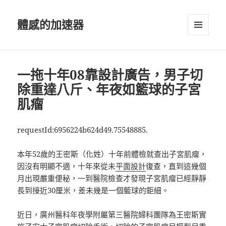
體感的加速器
選單及
小工具
一拖十年08靠設計廣告，男子切
除重達八斤、年夜如籃球的子宮
肌瘤
requestId:6956224b624d49.75548885.
本年52歲的王密斯（化姓）十年前體檢就查出子宮肌瘤，
因沒有明顯不適，十年來從未
平面設計
復查，直到這幾個
月出現嚴重便秘，一到醫院檢查才發現子宮肌瘤已經靜靜
長到接近30厘米，差未幾是一個籃球的鉅細。
近日，廣州醫科年夜學附屬第三醫院婦科團隊為王密斯實