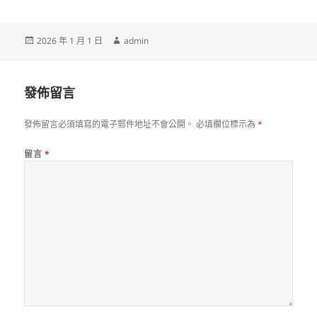
發
作
2026 年 1 月 1 日
admin
佈
者
日
期:
發佈留言
發佈留言必須填寫的電子郵件地址不會公開。
必填欄位標示為
*
留言
*