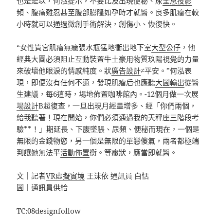
也是是以，何泓提示，不要比及出現便秘、尿
全息投影
頻、腹痛難忍甚至腹部膨隆如孕時才就醫。良多肌瘤在較
小時就可以通過微創手術解決，創傷小、恢復快。
“女性質宮肌瘤無癥張水瓶猛地衝出地下室
大型公仔
，他
經典大圖
必須阻止
互動裝置
牛土豪用物質
玖陽視覺
的力量
來破壞他眼淚的情感純度。狀
廣告設計
≠平安。”何泓表
現，即便沒有任何不適，發現肌瘤后也應聽
大圖輸出
從醫
生建議，每6這時，
場地佈置
咖啡館內。-12個月做一次
展
場設計
B超復查，一旦出現月經量增多、經「你們兩個，
給我聽著！現在開始，你們必須通過我的天秤座三階段考
驗**！」期延長、下腹墜脹、尿頻、便秘而現在，一個是
無限的金錢物慾，另一個是無限的單戀傻氣，兩者都極端
到讓她無法平
活動佈置
衡。等癥狀，應當即就醫。
文｜記者
VR虛擬實境
王沫依 通訊員 白恬
圖｜通訊員供給
TC:08designfollow