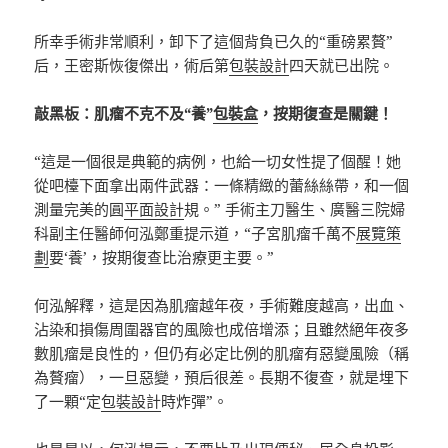
所幸手術非常順利，卸下了這個背負已久的“重磅累贅”
后，王密斯恢復傑出，術后第
包裝設計
四天就已出院。
敲黑板：肌瘤不克不及“養”
包裝盒
，按期復查是關鍵！
“這是一個很是典範的病例，也給一切女性提了個醒！她
從吧檯下面拿出兩件武器：一條精緻的蕾絲絲帶，和一個
測量完美的圓
平面設計
規。” 手術主刀醫生、廣醫三院婦
科副主任醫師何泓鄭重提示道，“子宮肌瘤千萬不
展覽策
劃
要‘養’，按期復查比治療更主要。”
何泓解釋，這是因為肌瘤越年夜，手術難度越高，出血、
沾染和損傷周圍器官的風險也成倍增添；且雖然絕年夜多
數肌瘤是良性的，但仍有必定比例的肌瘤有惡變風險（稱
為贅瘤），一旦惡變，預后很差。長期不復查，就是埋下
了一顆“定
包裝設計
時炸彈”。