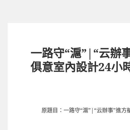
一路守“滬”|“云辦事
俱意室內設計24小
原題目：一路守“滬”|“云辦事”進方艙