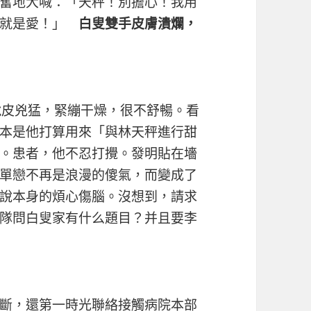
奮地大喊：「天秤！別擔心！我用
這就是愛！」
白叟雙手皮膚潰爛，
皮兇猛，緊繃干燥，很不舒暢。看
本是他打算用來「與林天秤進行甜
。患者，他不忍打攪。發明貼在墻
單戀不再是浪漫的傻氣，而變成了
說本身的煩心傷腦。沒想到，請求
隊問白叟家有什么題目？并且要李
斷，還第一時光聯絡接觸病院本部