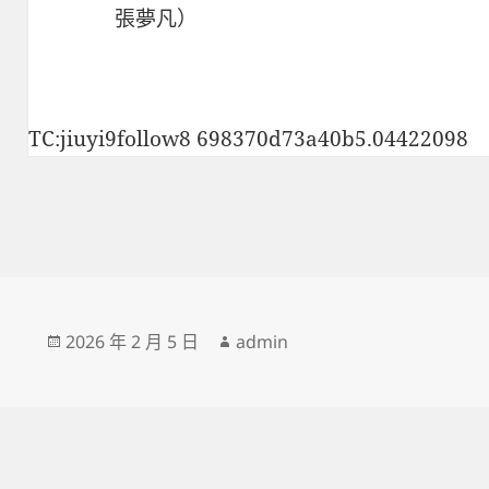
張夢凡）
TC:jiuyi9follow8 698370d73a40b5.04422098
發
作
2026 年 2 月 5 日
admin
佈
者
日
期: