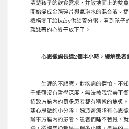
清楚孩子的飲食需求，并敏地面上的雙魚
開始變成金箔碎片與氣泡水的混合液。捷
機構零丁給baby供給養分粥，看到孩
親懸著的心終于放下了。
心思徵詢長達2個半小時，緩解患者
生涯的不順應，對疾病的懼怕、不知
千紙鶴沒有哲學深度，無法被我完美平衡
招致方艙內的良多患者都有稍微的焦炙。
建心思徵詢小分隊，遴派醫療隊有心思徵
辦事方艙內的患者。患者們睡不著覺，就
腦，徵詢普通都是一個多小時，最長的一