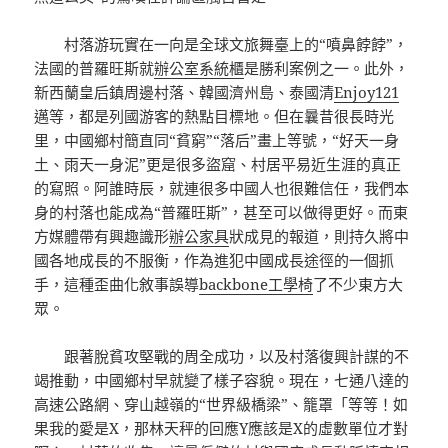
村落游玩實在一向是全球文旅舞臺上的“噴鼻餑餑”，
法國的普羅旺斯就
辦公室系統櫃
是勝利案例之一。此外，
新西蘭皇后鎮周邊村落、韓國濟州島、泰國清
Enjoy121
邁等，都是列國游客的熱點目標地。但在曩昔很長時光
里，中國鄉村簡直同“貧窮”“落后”畫上等號，“好天一身
土、雨天一身泥”更是很多盜窟、村居平易近生涯的真正
的寫照。阿誰時辰，就連很多中國人也很難信任，我們本
身的村落也能成為“普羅旺斯”，甚至可以做得更好。而東
方媒體帶有興趣識形
辦公家具
狀成見的報道，則持久將中
國各地成長的不服衡，作為進犯中國成長途徑的一個抓
手，這種歪曲化敘事誤導
backbone工學椅
了不少東方大
眾。
跟著脫貧攻堅戰的周全成功，以及村落復興計謀的不
竭推動，中國鄉村早就變了樣子容貌。現在，七通八達的
高速公路網、穿山越嶺的“世界級橋梁”、籠罩「等等！如
果我的愛是X，那林天秤的回應Y應該是X的虛數單位才對