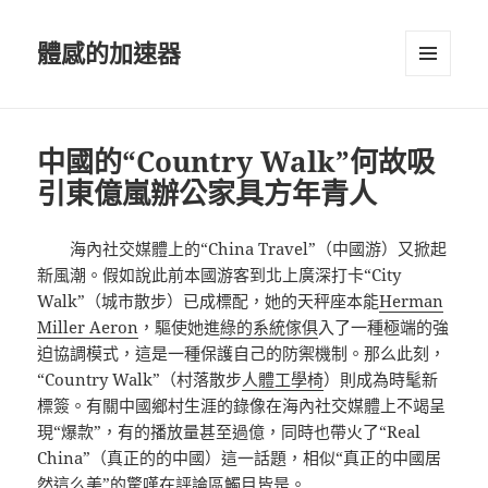
體感的加速器
選單及
小工具
中國的“Country Walk”何故吸
引東億嵐辦公家具方年青人
海內社交媒體上的“China Travel”（中國游）又掀起
新風潮。假如說此前本國游客到北上廣深打卡“City
Walk”（城市散步）已成標配，她的天秤座本能
Herman
Miller Aeron
，驅使她進
綠的系統傢俱
入了一種極端的強
迫協調模式，這是一種保護自己的防禦機制。那么此刻，
“Country Walk”（村落散步
人體工學椅
）則成為時髦新
標簽。有關中國鄉村生涯的錄像在海內社交媒體上不竭呈
現“爆款”，有的播放量甚至過億，同時也帶火了“Real
China”（真正的的中國）這一話題，相似“真正的中國居
然這么美”的驚嘆在評論區觸目皆是。