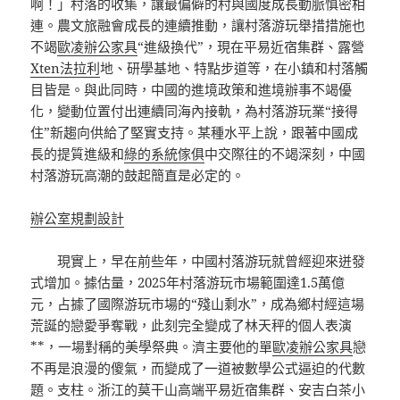
啊！」村落的收集，讓最偏僻的村與國度成長動脈慎密相
連。農文旅融會成長的連續推動，讓村落游玩舉措措施也
不竭
歐凌辦公家具
“進級換代”，現在平易近宿集群、露營
Xten法拉利
地、研學基地、特點步道等，在小鎮和村落觸
目皆是。與此同時，中國的進境政策和進境辦事不竭優
化，變動位置付出連續同海內接軌，為村落游玩業“接得
住”新趨向供給了堅實支持。某種水平上說，跟著中國成
長的提質進級和
綠的系統傢俱
中交際往的不竭深刻，中國
村落游玩高潮的鼓起簡直是必定的。
辦公室規劃設計
現實上，早在前些年，中國村落游玩就曾經迎來迸發
式增加。據估量，2025年村落游玩市場範圍達1.5萬億
元，占據了國際游玩市場的“殘山剩水”，成為鄉村經這場
荒誕的戀愛爭奪戰，此刻完全變成了林天秤的個人表演
**，一場對稱的美學祭典。濟主要他的單
歐凌辦公家具
戀
不再是浪漫的傻氣，而變成了一道被數學公式逼迫的代數
題。支柱。浙江的莫干山高端平易近宿集群、安吉白茶小