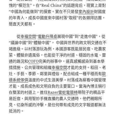
愧的“模范生”。在“Real China”的話題背后，現實上是對
“中國為何能做到”的摸索。實在不只是發
室內設計
財國度
的年青人，成長中國度來中國村落“取經”的各類拜訪團，
簡直天天都有。
從
幸福空間
“
電動升降桌
展現中國”到“走進中國”，從
“議論中國”到“體驗中國”， 中國與世界的跨文明交通在不
竭進級。以村落游玩為例，本國游客既能居民宿、吃農家
菜、體驗非遺風俗，也能從干凈的村道、穩固的水電、靈
通的路況和
COFO
完美的辦事中，逼真感觸感染到基本舉
措措施、公共管理和組織
幸福空間
才能的支持。稻田、老
灶、手藝、季節、鄰里與禮俗，配合組成一種平穩而有
歐
德系統傢俱
溫度的中式生涯美學。村落成為察看中國管理
才能、成長成色和文明自負的主要窗口。當海內博主騎行
在整潔的村道上，進住
Razer雷蛇電競椅
帶院子的精品平
易近宿，與用智妙手機直播的農人交通時，他們親眼所
見、切身所感的沖擊，是任何帶有成見的文字報道都無法
抵消的。