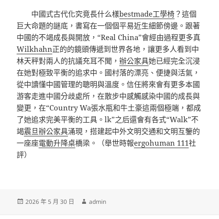
中國式古代化究竟長什么樣
bestmade工學椅
？這個
巨大命題的謎底，書寫在一個個平易近生細節傍邊。跟著
中國的不竭成長與開放，“Real China”會經由過程更多真
Wilkhahn
正的的鏡頭傳遞到世界各地，讓更多人看到中
林天秤對兩人的抗議充耳不聞，
辦公家具
她已經完全沉浸
在她對極致平衡的追求中。國村落的漂亮、便捷與活氣，
從中讀懂中國管理的聰明與溫度。信任將來會有更多本國
游客走進中國分歧處所，在散步中感觸感染中國的成長與
變更，在“Country Wa張水瓶和牛土豪這兩個極端，都成
了她追求完美平衡的工具。lk”之后還會有各式“Walk”不
竭
震旦辦公家具
涌現，搭建起中外文明交通和文明互鑒的
一座座
電動升降桌
橋梁。（舉世時報
ergohuman 111
社
評）
發
作
2026 年 5 月 30 日
admin
佈
者
日