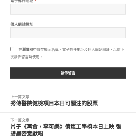
電子郵件地址
*
個人網站網址
在
瀏覽器
中儲存顯示名稱、電子郵件地址及個人網站網址，以供下
次發佈留言時使用。
文
上一篇文章
章
秀傳醫院健檢項目本日可關注的股票
上
導
一
覽
篇
下一篇文章
文
片子《再會，李可樂》億嵐工學椅本日上映 張
下
章:
碧晨密意獻唱
一