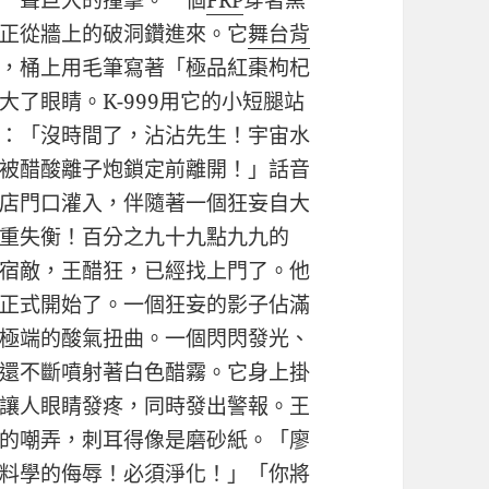
一聲巨大的撞擊。一個
FRP
穿著黑
正從牆上的破洞鑽進來。它
舞台背
，桶上用毛筆寫著「極品紅棗枸杞
了眼睛。K-999用它的小短腿站
：「沒時間了，沾沾先生！宇宙水
被醋酸離子炮鎖定前離開！」話音
店門口灌入，伴隨著一個狂妄自大
重失衡！百分之九十九點九九的
宿敵，王醋狂，已經找上門了。他
正式開始了。一個狂妄的影子佔滿
極端的酸氣扭曲。一個閃閃發光、
還不斷噴射著白色醋霧。它身上掛
讓人眼睛發疼，同時發出警報。王
的嘲弄，刺耳得像是磨砂紙。「廖
料學的侮辱！必須淨化！」「你將