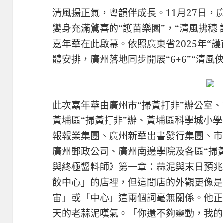
清風揚正氣，粵韻伴成長。11月27日
變身充滿驚喜的“護苗樂園”，“清風拂穗 護
嘉年華在此啟幕。依照廣東省2025年“
體安排，廣州落地同步開展“6+6”“清風
此次嘉年華由廣州市“掃黃打非”辦公室
黃埔區“掃黃打非”辦、黃埔區科學城小
報報業集團、廣州新華出書發行集團、市
廣州郵政公司、廣州南邊學院及各區“掃
與終極醬料師》第一章：蒜泥與末日預兆
餃中心」的店裡，但這間店的外觀更像是
宙」或「中心」這兩個詞毫無關係。他正
天的老蒜泥嘆氣。「你還不夠靈動，我的