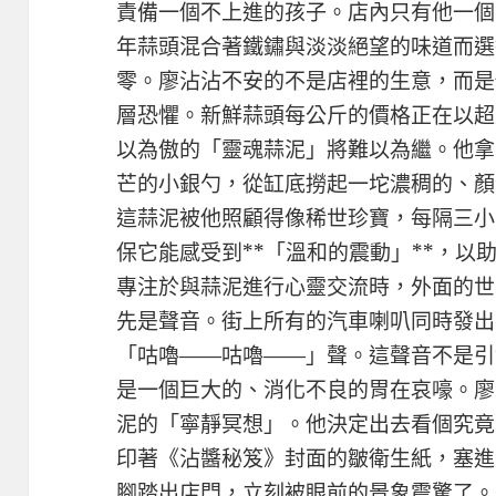
責備一個不上進的孩子。店內只有他一個
年蒜頭混合著鐵鏽與淡淡絕望的味道而選
零。廖沾沾不安的不是店裡的生意，而是他
層恐懼。新鮮蒜頭每公斤的價格正在以超
以為傲的「靈魂蒜泥」將難以為繼。他拿
芒的小銀勺，從缸底撈起一坨濃稠的、顏
這蒜泥被他照顧得像稀世珍寶，每隔三小
保它能感受到**「溫和的震動」**，以
專注於與蒜泥進行心靈交流時，外面的世
先是聲音。街上所有的汽車喇叭同時發出
「咕嚕——咕嚕——」聲。這聲音不是引
是一個巨大的、消化不良的胃在哀嚎。廖
泥的「寧靜冥想」。他決定出去看個究竟
印著《沾醬秘笈》封面的皺衛生紙，塞進
腳踏出店門，立刻被眼前的景象震驚了。