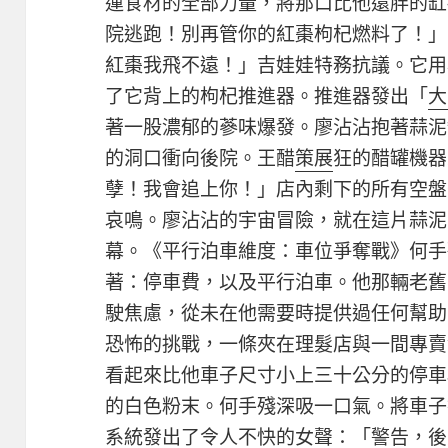
運食材的全部力量，將那口比他還胖的缸抱
院逃跑！別再管你的紅棗枸杞燃料了！」
紅棗我飛不遠！」吉娃娃特務抗議。它用
了它背上的枸杞推進器。推進器發出「
大
著一股濃郁的蔘味爆發。廖沾沾抱著蒜泥缸
的洞口衝向後院。王醋
策展
狂的醋罐機器
孽！我會追上你！」店內剩下的所有空盤
哀鳴。廖沾沾的宇宙冒險，就在這片蒜泥
幕。《平行泊車維度：車位爭奪戰》何手
著：停車費，以及平行泊車。他那輛老舊
駛焦慮，從未在他需要時提供過任何幫助
恐怖的挑戰，一條夾在理髮店與一間專賣
看起來比他車子尺寸小上三十公分的停車
的白色粉末。何手殘深吸一口氣。將車子
系統發出了令人不快的女聲：「警告，後