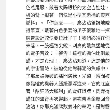
他最珍愛的那把銀勺時，外面的牆壁傳來
色燕尾服、戴著太陽眼鏡的太空吉娃娃，
板
的背上揹著一個像是小型瓦斯桶的東西
燃料」。「你怎麼——」廖沾沾驚訝地瞪大
得筆直，戴著白色手套的爪子優雅地一揮
廣告設計
餃快要拉肚子了！我們必須在你
未落，一股極致尖銳、刺鼻的酸氣猛地從
的電子音效：「警告！這裡的醬油比例嚴
醋，才是真理！」廖沾沾知道，這是他的
的宇宙冒險，被迫從他對蒜泥的焦慮中，
了那扇被撞破的牆門邊緣，光線一瞬間被
像醋罐的機器人緩緩漂浮進來，它的底座
著「醋狂派大勝利」的霓虹燈牌，閃爍得
醋狂的聲音再次響起，這次帶著金屬回音
沾沾！你那充滿腐敗氣味的蒜泥，是對醬