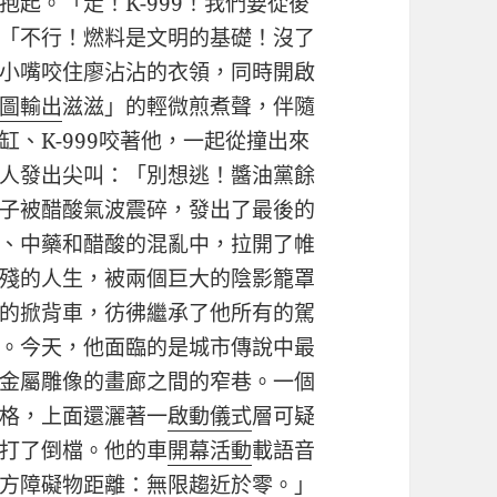
起。「走！K-999！我們要從後
「不行！燃料是文明的基礎！沒了
小嘴咬住廖沾沾的衣領，同時開啟
圖輸出
滋滋」的輕微煎煮聲，伴隨
、K-999咬著他，一起從撞出來
人發出尖叫：「別想逃！醬油黨餘
子被醋酸氣波震碎，發出了最後的
、中藥和醋酸的混亂中，拉開了帷
殘的人生，被兩個巨大的陰影籠罩
的掀背車，彷彿繼承了他所有的駕
。今天，他面臨的是城市傳說中最
金屬雕像的畫廊之間的窄巷。一個
格，上面還灑著一
啟動儀式
層可疑
打了倒檔。他的車
開幕活動
載語音
方障礙物距離：無限趨近於零。」