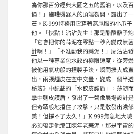
為你那百分
經典大圖
之五的醬油，以及百
價！」醋罐機器人的頂端裂開，露出了一
芒。K-999特務用它穿著燕尾服的小爪
他。「快點！沾沾先生！那是醋酸離子炮
「它會把你的蒜泥在零點一秒內變成無菌
計
啊！」「不准動我的蒜泥！」廖沾沾發
他以一種專業包水餃的極限速度，從旁邊
被他用氣功般的捏製手法，瞬間擴大成直
出，兩張麵皮在空中交疊，變成一個半透
秘笈》中記載的「水餃皮護盾」，薄韌而
擊中麵皮護盾，發出了一聲像
展場設計
是
但奇蹟般地擋住了攻擊，只是散發出濃郁
美！但撐不了太久！」K-999焦急地大
必須帶走他那缸陳年老蒜泥，那是宇宙的