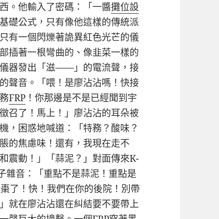
西。他輸入了密碼：「一醬
攤位設
基礎公式，只有像他這樣的傳統派
只有一個閃爍著詭異紅色光芒的儀
部插著一根彎曲的、像韭菜一樣的
儀器發出「滋——」的電流聲，接
的聲音。「喂！是廖沾沾嗎！快接
特務
FRP
！你那邊是不是已經聞到宇
徵召了！馬上！」廖沾沾的耳朵被
機，困惑地喊道：「特務？酸味？
脹的焦慮味！還有，我現在走不
和震動！」「蒜泥？」對面傳來K-
電子雜音：「重點不是蒜泥！重點是
紅棗了！快！我們在你的後院！別帶
」就在廖沾沾還在糾結要不要帶上