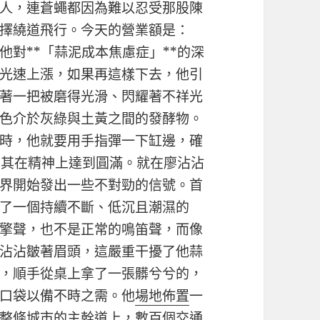
人，連蒼蠅都因為難以忍受那股陳
擇繞道飛行。今天的營業額是：
對**「蒜泥成本焦慮症」**的深
光速上漲，如果再這樣下去，他引
著一把被磨得光滑、閃耀著不祥光
色介於灰綠與土黃之間的發酵物。
時，他就要用手指彈一下缸邊，確
助其在精神上達到圓滿。就在廖沾沾
界開始發出一些不對勁的信號。首
了一個持續不斷、低沉且潮濕的
擎聲，也不是正常的鳴笛聲，而像
沾沾皺著眉頭，這嚴重干擾了他蒜
，順手從桌上拿了一張髒兮兮的，
口袋以備不時之需。他
場地佈置
一
整條城市的主幹道上，數百個交通