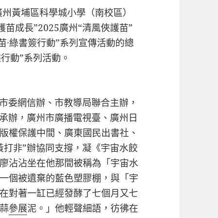
，廣州黃埔區科學城小學（南校區）
苗成長”2025廣州“清風俠護苗”
護苗·綠書簽行動”系列宣傳活動的總
俠行動”系列活動。
、市委網信辦、市教導局聯合主辦，
學承辦，廣州市廣播電視臺、廣州日
版權保護中間、廣東國民出書社、
黃打非”辦協同支撐，凝《宇宙水餃
廖沾沾坐在他那間被稱為「宇宙水
一個被遺棄的藍色塑膠棚，與「宇
在對著一缸已經發酵了七個月又七
蒜
參展
泥。」他輕聲細語，彷彿在