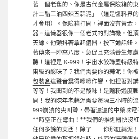
著一個老舊的、像是古代金屬保險箱的東
計
二醋三油四辣五蒜泥」（這是醬料界的
才會用）。保險箱打開，裡面沒有黃金，
器。這儀器很像一個老式的對講機，但頂
天線。他顫抖著拿起儀器，按下通話鈕。
著傳來一陣高八度、急促且充滿養生焦慮
聽！這裡是 K-999！宇宙水餃聯盟特級
宙級的酸味了？我們需要你的蒜泥！你被
包裝盒
這聲音震得嗡嗡作響，他捏著對講
等等！我聞到的不是酸味！是麵粉過度膨
開！我的陳年老蒜泥需要每隔三小時的溫
999崩潰的尖叫聲，帶著濃濃的中藥味
**時空正在彎曲！**我們的推進器快沒
任何多餘的東西！除了——你那缸蒜泥！