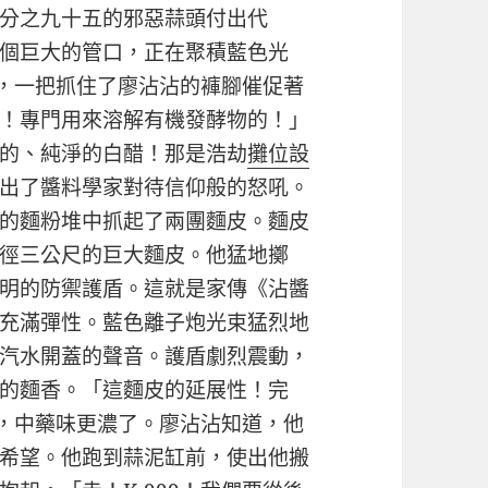
分之九十五的邪惡蒜頭付出代
個巨大的管口，正在聚積藍色光
子，一把抓住了廖沾沾的褲腳催促著
！專門用來溶解有機發酵物的！」
的、純淨的白醋！那是浩劫
攤位設
出了醬料學家對待信仰般的怒吼。
的麵粉堆中抓起了兩團麵皮。麵皮
徑三公尺的巨大麵皮。他猛地擲
明的防禦護盾。這就是家傳《沾醬
充滿彈性。藍色離子炮光束猛烈地
汽水開蓋的聲音。護盾劇烈震動，
的麵香。「這麵皮的延展性！完
喊，中藥味更濃了。廖沾沾知道，他
希望。他跑到蒜泥缸前，使出他搬