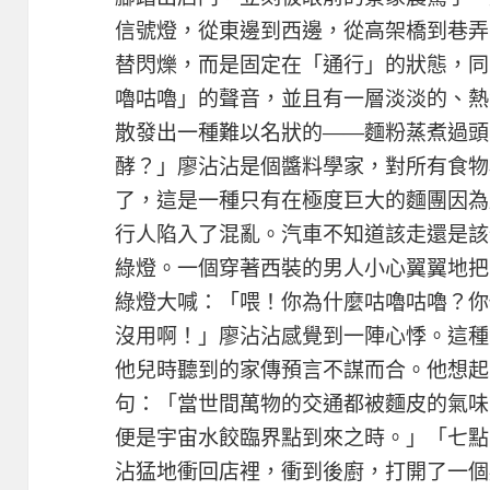
信號燈，從東邊到西邊，從高架橋到巷弄
替閃爍，而是固定在「通行」的狀態，同
嚕咕嚕」的聲音，並且有一層淡淡的、熱
散發出一種難以名狀的——麵粉蒸煮過頭
酵？」廖沾沾是個醬料學家，對所有食物
了，這是一種只有在極度巨大的麵團因為
行人陷入了混亂。汽車不知道該走還是該
綠燈。一個穿著西裝的男人小心翼翼地把
綠燈大喊：「喂！你為什麼咕嚕咕嚕？你
沒用啊！」廖沾沾感覺到一陣心悸。這種
他兒時聽到的家傳預言不謀而合。他想起
句：「當世間萬物的交通都被麵皮的氣味
便是宇宙水餃臨界點到來之時。」「七點
沾猛地衝回店裡，衝到後廚，打開了一個