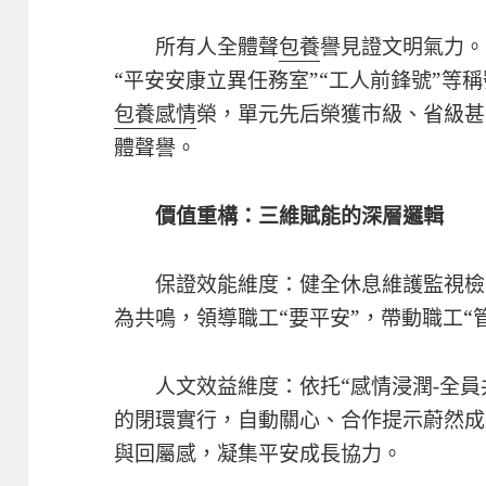
所有人全體聲
包養
譽見證文明氣力。
“平安安康立異任務室”“工人前鋒號”等
包養感情
榮，單元先后榮獲市級、省級甚
體聲譽。
價值重構：三維賦能的深層邏輯
保證效能維度：健全休息維護監視檢
為共鳴，領導職工“要平安”，帶動職工“
人文效益維度：依托“感情浸潤-全員
的閉環實行，自動關心、合作提示蔚然成
與回屬感，凝集平安成長協力。