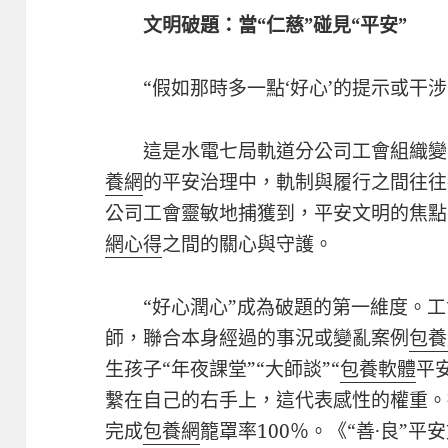
文明破題：當“仁慈”碰見“平安”
“假如那時多一點‘好心’的提示或干
這是水電七局軌道分公司工會組織變
養網
的平安治理中，軌制與履行之間往往
公司工會靈敏地捕獲到，平安文明的焦點
網心得
之間的關心與守護。
“好心潤心”成為破題的第一維度。
師，聯合本身經過的事況或變亂案例
包養
生孩子“年夜課堂”“大師談”“
包養軟體
平
繫在自己的右手上，這代表感性的權重。
完成
包養網
籠罩率100％。《“善·良”