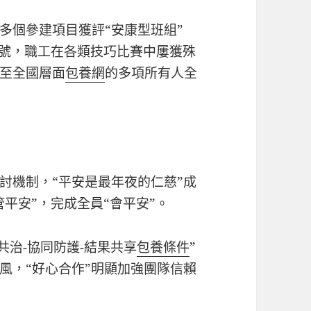
多個參建項目獲評“安康型班組”
稱號，職工在各類技巧比賽中屢獲殊
至全國層面
包養網
的多項所有人全
討機制，“平安是最年夜的仁慈”成
管平安”，完成全員“會平安”。
共治-協同防護-結果共享
包養條件
”
風，“好心合作”明顯加強團隊信賴