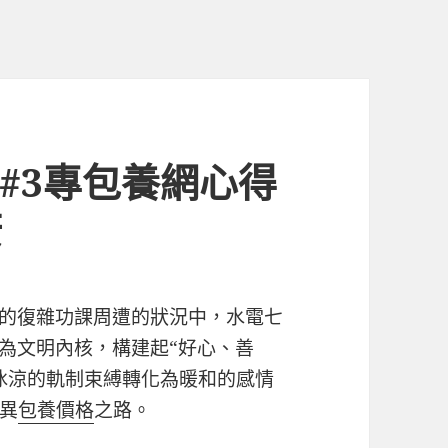
&#3專包養網心得
康
”的復雜功課周遭的狀況中，水電七
”為文明內核，構建起“好心、善
冰涼的軌制束縛轉化為暖和的感情
異
包養價格
之路。