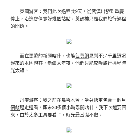
英國游客：我們此次過程共9天，從武漢出發到重慶
停止，沿途會停靠好幾個站點，黃鶴樓只是我們旅行過程
的開始。
而在更遠的新疆喀什，也能
包養網
見到不少千里迢迢
趕來的本國游客，新疆太年夜，他們只能感嘆旅行過程時
光太短。
丹麥游客：我之前在烏魯木齊，坐著快車
包養一個月
價錢
邊走邊看，顛末20多個小時離開喀什，我下次還要回
來，由於太多工具要看了，時光最基礎不敷。