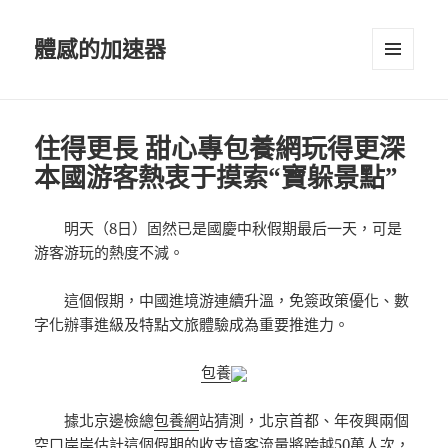
體感的加速器
選單及
小工具
住得更長 甜心專包養網玩得更深
本國游客熱衷于摸索“寶躲景點”
明天（8日）固然已是國慶中秋假期最后一天，可是
游客游玩的熱度不減。
這個假期，中國進境游連續升溫，免簽政策優化、數
字化辦事進級及特點文旅體驗成為重要推進力‌。
包養
據北京邊檢總
包養網
站猜測，北京首都、年夜興兩個
空口岸岸估計這個假期的收支境客流量將跨越50萬人次，