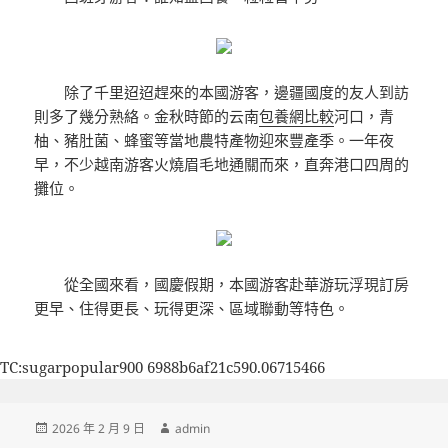
除了千里迢迢趕來的本國游客，邊疆國度的友人到訪
則多了幾分熟絡。金秋時節的云南
包養網比較
河口，青
柚、豬肚菌、蜂蜜等當地農特產物迎來豐產季。一年夜
早，不少越南游客火燒眉毛地通關而來，直奔港口四周的
攤位。
從全國來看，國慶假期，本國游客赴華游玩浮現訂房
更早、住得更長、玩得更深、區域聯動等特色。
TC:sugarpopular900 6988b6af21c590.06715466
發
作
2026 年 2 月 9 日
admin
佈
者