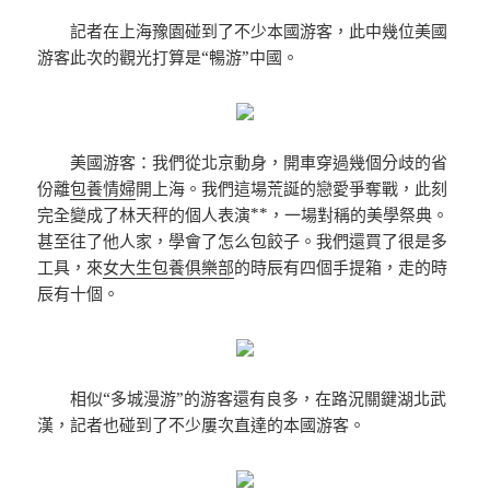
記者在上海豫園碰到了不少本國游客，此中幾位美國
游客此次的觀光打算是“暢游”中國。
美國游客：我們從北京動身，開車穿過幾個分歧的省
份離
包養情婦
開上海。我們這場荒誕的戀愛爭奪戰，此刻
完全變成了林天秤的個人表演**，一場對稱的美學祭典。
甚至往了他人家，學會了怎么包餃子。我們還買了很是多
工具，來
女大生包養俱樂部
的時辰有四個手提箱，走的時
辰有十個。
相似“多城漫游”的游客還有良多，在路況關鍵湖北武
漢，記者也碰到了不少屢次直達的本國游客。