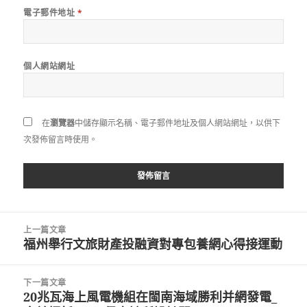
電子郵件地址
*
個人網站網址
在
瀏覽器
中儲存顯示名稱、電子郵件地址及個人網站網址，以供下
次發佈留言時使用。
文
上一篇文章
章
福州舉行文旅財產投融資對專包養網心得接運動
上
導
一
覽
篇
下一篇文章
文
20兆瓦海上風電機組在閩南海域勝利并網發電_
下