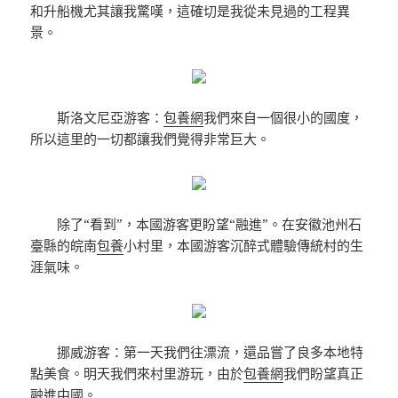
和升船機尤其讓我驚嘆，這確切是我從未見過的工程異
景。
斯洛文尼亞游客：
包養網
我們來自一個很小的國度，
所以這里的一切都讓我們覺得非常巨大。
除了“看到”，本國游客更盼望“融進”。在安徽池州石
臺縣的皖南
包養
小村里，本國游客沉醉式體驗傳統村的生
涯氣味。
挪威游客：第一天我們往漂流，還品嘗了良多本地特
點美食。明天我們來村里游玩，由於
包養網
我們盼望真正
融進中國。