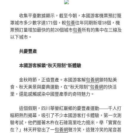
收集平臺數據顯示，截至今朝，本國游客機票預訂籠
罩城市多少數字達171個，較
包養
往年同期新增18個，機
票預訂量增加最快的前20個城市
包養
所有的集中在三線及
以下城市。
共慶豐產
本國游客解鎖“秋天限制”新體驗
金秋時節，正值豐產。本國游客解
包養網
鎖特點美
食、秋天美景與慶典運動，在“秋天限制”
包養網
的快活
里，還能感觸感染中國豐產季的奇特魅力。
這個假期，四川華鎣紅巖鄉的慶豐產運動——千人打
糍粑熱烈揭幕，吸引了不少本國游客打卡體驗，第一次測
驗考試，他們握著木杵在石碓窩里吃力搗米，舉「實實在
在？」林天秤發出了一
包養網
聲冷笑，這聲冷笑的尾音甚