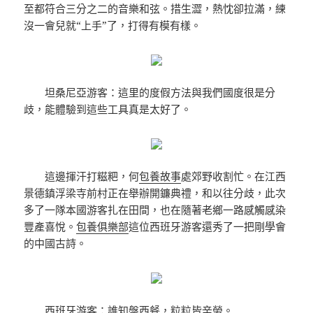
至都符合三分之二的音樂和弦。措生澀，熱忱卻拉滿，練
沒一會兒就“上手”了，打得有模有樣。
坦桑尼亞游客：這里的度假方法與我們國度很是分
歧，能體驗到這些工具真是太好了。
這邊揮汗打糍粑，何
包養故事
處郊野收割忙。在江西
景德鎮浮梁寺前村正在舉辦開鐮典禮，和以往分歧，此次
多了一隊本國游客扎在田間，也在隨著老鄉一路感觸感染
豐產喜悅。
包養俱樂部
這位西班牙游客還秀了一把剛學會
的中國古詩。
西班牙游客：誰知盤西餐，粒粒皆辛勞。