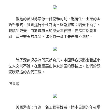
俄她的蕾絲絲帶像一條優雅的蛇，纏繞住牛土豪的金
箔千紙鶴，試圖進行柔性制衡。羅斯游客：明天下雨了，
我感到更美。由於城市里的摩天年夜樓，你昂首都能看
到，這里盡美的風景，你不費一番工夫是看不到的。
除了深刻探尋冷門天然奇景，本國游客還熱衷看望小
世人文景不雅。在重慶巫山神女景區的游輪上，他們紛紜
驚嘆沿途的古代工程。
包養網
美國游客：作為一名工程喜好者，途中見到的年夜壩