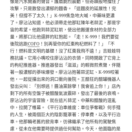
像是汽水開蓋的聲音。護盾劇烈震動，但奇蹟般地擋住了
攻擊，只是散發出濃郁的麵香。「這麵皮的延展性！完
美！但撐不了太久！」K-999焦急地大喊，中藥味更濃
了。廖沾沾知道，他必須帶走他那缸陳年老蒜泥，那是宇
宙的希望。他跑到蒜泥缸前，使出他搬運食材的全部力
量，將那口比他還胖的缸抱起。「走！K-999！我們要從
後院逃跑
COFO
！別再管你的紅棗枸杞燃料了！」「不
行！燃料是文明的基礎！沒了紅棗我飛不遠！」吉娃娃特
務抗議。它用小嘴咬住廖沾沾的衣領，同時開啟了它背上
的枸杞推進器。推進器發出「滋滋」的輕微煎煮聲，伴隨
著一股濃郁的蔘味爆發。廖沾沾抱著蒜泥缸、K-999咬著
他，一起從撞出來的洞口衝向後院。王醋狂的醋罐機器人
發出尖叫：「別想逃！醬油黨餘孽！我會追上你！」店內
剩下的所有空盤子被醋酸氣波震碎，發出了最後的哀鳴。
廖沾沾的宇宙冒險，就在這片蒜泥、中藥和醋酸的混亂
中，拉開了帷幕。《平行泊車維度：車位爭奪戰》何手殘
的人生，被兩個巨大的陰影籠罩著：停車費，以及平行泊
車。他那輛老舊的掀背車，彷彿繼承了他所有的駕駛焦
慮，從未在他需要時提供過任何幫助。今天，他面臨的是