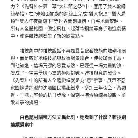
力？《先聲》在第二幕“大年節之祭”中，應用了雙人軟鋼
絲舉措，在7米地面擺動的鋼絲上完成“雙人抱頂”“雙人肩
頂”“雙人年夜擺翻下”等世界開創舉措，再將地面攀越、
所有人全體鉆圈、騰空飛杠、起落軟鋼絲等身手融進劇情
中，使得雜技劇發生了新的欣賞點。
雜技劇中的雜技說話不再是曩昔配套技能的堆砌和展
現，而是較好地將技能與敘事場景聯合，使技辦事于意，
到他知道，這場荒謬的戀愛考驗，已經從一場力量對決，
變成了一場美學與心靈的極限挑戰。達技與意的契合。
《先聲》中的所有人全體爬桿就是為“意”辦事，展示不忍
家園慘遭蹂躪的沈陽國民攥起鐵拳，參加王年夜奎、黃顯
聲、王鼎力率領的抗日步隊，深刻林海雪原練兵殺敵、勇
敢斗爭的排場。
白色題材闡釋方法立異此刻，她看到了什麼？雜技劇
連續摸索中