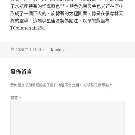
了水瓶座特有的怪誕藍色**。藍色光束與金色光芒在空中
形成了一個巨大的、旋轉著的太極圖案，像是在爭奪林天
秤的靈魂。這場以星座運勢為賭注、以單戀能量為
TC:elanchair29a
發
作
2026 年 1 月 14 日
admin
佈
者
日
期:
發佈留言
發佈留言必須填寫的電子郵件地址不會公開。
必填欄位標示為
*
留言
*