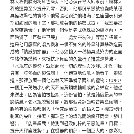
林天秤側臉的粉紅色蘑菇。他必須在今天結束前，將林天
秤的運勢至少提升到零。否則，他那份單戀就會變成某種
具備攻擊性的實體。他緊張地跑進他堆滿了星座圖表和過
期甜甜圈的地下室，那裡放著他的秘密武器。「我需要星
象學輔助儀！」他衝到一個像是老式彈珠臺的機器前，上
面貼滿了「巨蟹座已哭」、「處女座勿碰」等警告標籤。
這是他用廢棄的唱片機和一個不知名的外星計算器改造而
成的「情感調節器」。他必須輸入一種極具感染力的正面
情緒作為燃料，來抵抗那負面的
久坐椅子推薦
運勢波。
「水瓶座的優勢，就是超脫一切的理性與冷靜…才怪！我
只有一腔熱血的傻氣啊！」他絕望地低吼。他看了一眼腳
邊。那裡放著一個他為林天秤準備了兩年的禮物：
COFO
一個用一萬塊小小的天秤座黃銅齒輪組成的音樂盒。他從
未送出，因為害怕被拒絕。這份害怕，就是純度最高的單
戀情感。張水瓶咬緊牙關，將那個黃銅齒輪音樂盒砸爛，
將所有的齒輪都倒入「情感調節器」的輸入口。機器發出
刺耳的尖叫，接著，彈珠臺上的燈光開始瘋狂閃爍，發出
警告。「能量超載！檢測到極致純粹的單戀能量！目標：
提升天秤座運勢！」在機器的頂部，一個巨大的、像彩虹