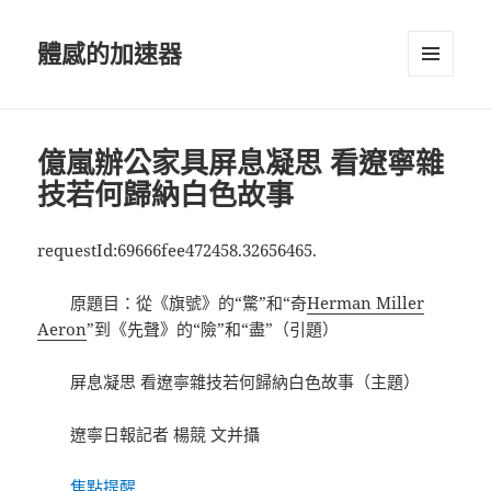
體感的加速器
選單及
小工具
億嵐辦公家具屏息凝思 看遼寧雜
技若何歸納白色故事
requestId:69666fee472458.32656465.
原題目：從《旗號》的“驚”和“奇
Herman Miller
Aeron
”到《先聲》的“險”和“盡”（引題）
屏息凝思 看遼寧雜技若何歸納白色故事（主題）
遼寧日報記者 楊競 文并攝
焦點提醒