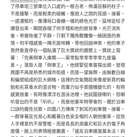
了停車塔三號車位入口處的一根古老、佈滿苔蘚的柱子。
不是撞擊，而是輕柔的碰觸，像戀人之間的耳語。接著，
一道濃郁的、像薄荷口香糖一樣的綠色光芒。猛地從柱子
爆發出來，瞬間吞噬了何手殘和他的掀背車。光芒消失
後，窄巷恢復了平靜，只剩下獨角獸雕像一臉困惑的表
情。何手殘感覺一陣天旋地轉，等他回過神來，他的車子
竟然垂直停在一個貼滿了巨大獎狀的牆壁上。獎狀上寫
著：「完美倒車入庫獎——第零點零零零零零九度偏
差。」落款人是「倒車王」。他趕緊從車窗探出頭，發現
周圍不再是熟悉的城市街道，而是一望無際、由無數白線
和編號組成的巨大網格。這裡的空氣聞起來像是新買的輪
胎和劣質香水的混合物，而重力似乎是隨機變化的，有時
感覺很重，有時像漂浮在游泳池裡。他試圖按喇叭，但喇
叭發出的不是「叭叭」，而是他童年時學會的、關於泊車
口訣的魔性兒歌。四面八方傳來了刺耳的剎車聲，接著，
一群穿著反光背心和戴著白色安全帽的人朝他衝來。這些
人手裡拿的不是警棍，而是長長的測量尺和巨大的電子角
度儀，臉上的表情極度嚴肅。「違反泊車維度基本法！斜