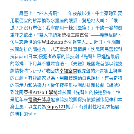
舞臺上，“四人折飛”——年夜敵以後、牛土豪聽到要
用最便宜的鈔票換取水瓶座的眼淚，驚恐地大叫：「眼
淚？那沒有市值！我寧願用一棟別墅換！」千鈞一發的嚴
重呼之欲出，“雙人抱頂
系統櫃工廠直營
”——義無反顧、
舍生忘逝世的決
Wilkhahn
盡先聲奪人……近日，沈陽雜
技團創排的講述九一八
巧寓設計
事情后，沈陽國民奮起對
抗japan(日本)侵犯者故事的雜技劇《先聲》已進進最后
的彩排，下月與不雅眾會晤。《先聲》是國際首部以雜技
劇情勢將“九一八”收回抗
幸福空間
戰先聲的汗青搬上舞臺
的正劇。有評論家以為，用雜技歸納白色題材，有著奇特
的表示力和沾染力。從年夜連雜技團創排雜技劇《旗號》
到沈陽
亞梭Artso工學椅
雜技團《先聲》的接連發布，恰
是近年來
電動升降桌
遼寧雜技院團保持依據創作紀律和本
身上風，以立異為
Enjoy121
抓手，有針對性地追求拓展
的勝利范例。