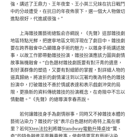
強，講述了王鼎力、王年夜奎、王小英三兄妹在抗日戰鬥
中的分歧遭受，在抗日的年夜佈景下，選一個大人物做切
進點很好，代進感很強。”
上海雜技團藝術總監俞亦綱說，《先聲》這部雜技劇
地區特點光鮮，把遼寧地區文明浮現在了劇目中。雜技劇
要在跨界融會中凸顯雜身手術的魅力。以雜身手術講述故
事，以故工作節帶動雜技扮演，雜技扮演應該力圖與劇情
故事無機融會。“白色題材雜技劇既要有對汗青的適意，
對好漢群像的塑造，又要有對細節的掌握，對詳細人物的
逼真歸納。將波折的劇情灌注到以沉著均衡為特色的雜技
扮演中，打破雜技不善於情感表達和表示戲劇沖突的局
限，更換新的資料傳統雜技的扮演概念，在奇險中不忘以
情動聽。”《先聲》的總導演李春燕說。
若何讓雜技身手為劇情辦事，同時又不掉雜技本體的
藝術沾染力？雜技的“技”表示白色題材的奇特上風在哪
里？若何
Xten法拉利
將雜
Standway電動升降桌
技“驚、
奇”的特色融進平面舞臺敘事，使劇情更富有藝術沾染