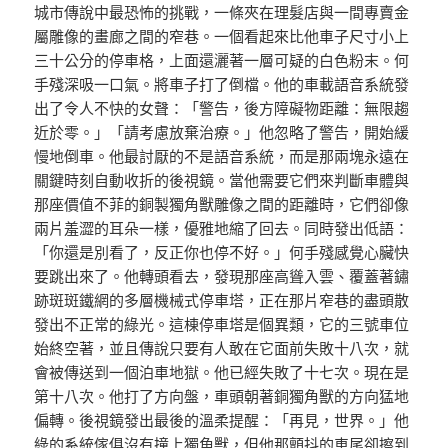
城市傳說中最恐怖的挑戰，一條夾在理髮店與一間專賣金
屬雕像的畫廊之間的窄巷。一個看起來比他車子尺寸小上
三十公分的停車格，上面還灑著一層可疑的白色粉末。何
手殘深吸一口氣。將車子打了倒檔。他的車載語音系統發
出了令人不快的女聲：「警告，後方障礙物距離：無限趨
近於零。」「請考慮放棄治療。」他忽略了警告，開始緩
慢地倒車。他最討厭的不是語音系統，而是那兩塊永遠在
關鍵時刻自動收折的後視鏡。當他需要它們來判斷車體與
那座價值不菲的銅製獨角獸雕像之間的距離時，它們卻像
兩片羞澀的耳朵一樣，優雅地縮了回去。同時發出低語：
「你還是別看了，反正你也停不好。」何手殘感覺心臟快
要跳出來了。他轉頭看去，發現那座高聳入雲、覆蓋著鏽
跡斑斑鐵網的多層機械式停車塔，正在那片窄巷的盡頭散
發出不正常的綠光。這棟停車塔是個異類，它的三號車位
始終空著，並且傳說只要有人敢在它面前失敗十八次，就
會被傳送到一個泊車地獄。他已經失敗了十七次。現在是
第十八次。他打了方向盤，車頭朝著銅獨角獸的方向猛地
偏轉。後視鏡發出最後的溫柔提醒：「再見，世界。」他
綠的系統傢俱
沒有撞上獨角獸，但他那顫抖的車尾卻擦到