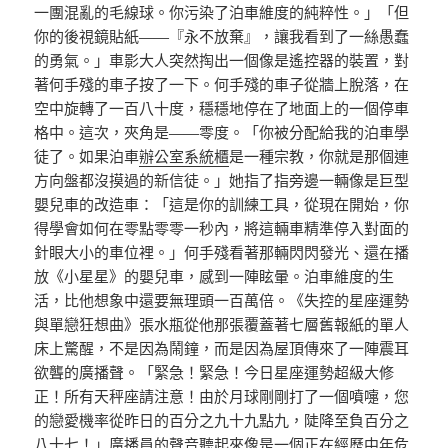
一團混亂的毛線球。你污染了泊車維度的純粹性。」「但
你的後視鏡貼紙——『永不放棄』，讓我看到了一絲愚蠢
的勇氣。」車影大人突然掏出一個像是遙控器的裝置，對
著何手殘的車子按了一下。何手殘的車子從牆上脫落，在
空中旋轉了一百八十度，穩穩地停在了地面上的一個停車
格中。這次，夾角是——零度。「你被分配給我的泊車學
徒了。如果泊車
辦公室系統櫃
是一種宗教，你就是那個連
方向盤都沒摸過的新信徒。」她指了指旁邊一輛像是巨型
嬰兒車的改造車：「這是你的訓練工具，從現在開始，你
得學會如何在零點零零一秒內，將這輛車精準停入對面的
針眼大小的車位裡。」何手殘看著那輛閃閃發光、還在播
放《小星星》的嬰兒車，感到一陣眩暈。泊車維度的生
活，比他想象中還要無理頭一百萬倍。《失控的星座運勢
與單戀狂想曲》張水瓶從他那張覆蓋著七層舊報紙的單人
床上驚醒，不是因為鬧鐘，而是因為屋頂傳來了一陣震耳
欲聾的廣播聲。「緊急！緊急！今日星座運勢超級大修
正！所有天秤座請注意！由於月球剛剛打了一個噴嚏，您
的戀愛機率從昨日的百分之九十九點九，陡降至負百分之
八十七！」廣播員的聲音聽起來像是一個正在經歷中年危