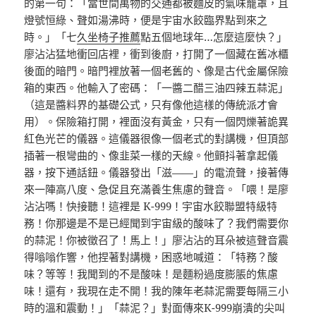
的第一句：「當世間萬物的交通都被麵皮的氣味籠罩，且
燈號恒綠、聲如湯沸時，便是宇宙水餃臨界點到來之
時。」「七
久坐椅子推薦
點五個地球年…怎麼這麼快？」
廖沾沾猛地衝回店裡，衝到後廚，打開了一個藏在舊冰櫃
後面的暗門。暗門裡放著一個老舊的、像是古代金屬保險
箱的東西。他輸入了密碼：「一醬二醋三油四辣五蒜泥」
（這是醬料界的基礎公式，只有像他這樣的傳統派才會
用）。保險箱打開，裡面沒有黃金，只有一個閃爍著詭異
紅色光芒的儀器。這儀器很像一個老式的對講機，但頂部
插著一根彎曲的、像韭菜一樣的天線。他顫抖著拿起儀
器，按下通話鈕。儀器發出「滋——」的電流聲，接著傳
來一陣高八度、急促且充滿養生焦慮的聲音。「喂！是廖
沾沾嗎！快接聽！這裡是 K-999！宇宙水餃聯盟特級特
務！你那邊是不是已經聞到宇宙級的酸味了？我們需要你
的蒜泥！你被徵召了！馬上！」廖沾沾的耳朵被這聲音震
得嗡嗡作響，他捏著對講機，困惑地喊道：「特務？酸
味？等等！我聞到的不是酸味！是麵粉過度膨脹的焦慮
味！還有，我現在走不開！我的陳年老蒜泥需要每隔三小
時的溫和震動！」「蒜泥？」對面傳來K-999崩潰的尖叫