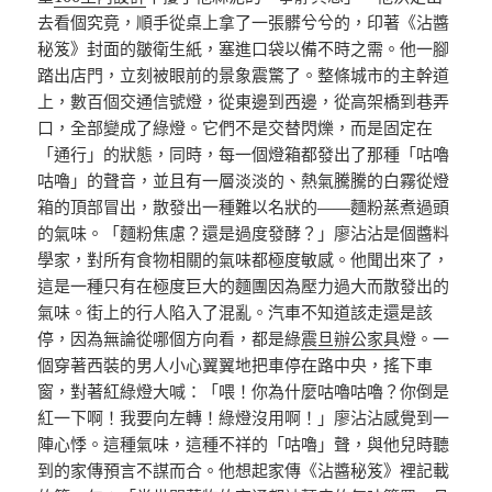
去看個究竟，順手從桌上拿了一張髒兮兮的，印著《沾醬
秘笈》封面的皺衛生紙，塞進口袋以備不時之需。他一腳
踏出店門，立刻被眼前的景象震驚了。整條城市的主幹道
上，數百個交通信號燈，從東邊到西邊，從高架橋到巷弄
口，全部變成了綠燈。它們不是交替閃爍，而是固定在
「通行」的狀態，同時，每一個燈箱都發出了那種「咕嚕
咕嚕」的聲音，並且有一層淡淡的、熱氣騰騰的白霧從燈
箱的頂部冒出，散發出一種難以名狀的——麵粉蒸煮過頭
的氣味。「麵粉焦慮？還是過度發酵？」廖沾沾是個醬料
學家，對所有食物相關的氣味都極度敏感。他聞出來了，
這是一種只有在極度巨大的麵團因為壓力過大而散發出的
氣味。街上的行人陷入了混亂。汽車不知道該走還是該
停，因為無論從哪個方向看，都是綠
震旦辦公家具
燈。一
個穿著西裝的男人小心翼翼地把車停在路中央，搖下車
窗，對著紅綠燈大喊：「喂！你為什麼咕嚕咕嚕？你倒是
紅一下啊！我要向左轉！綠燈沒用啊！」廖沾沾感覺到一
陣心悸。這種氣味，這種不祥的「咕嚕」聲，與他兒時聽
到的家傳預言不謀而合。他想起家傳《沾醬秘笈》裡記載