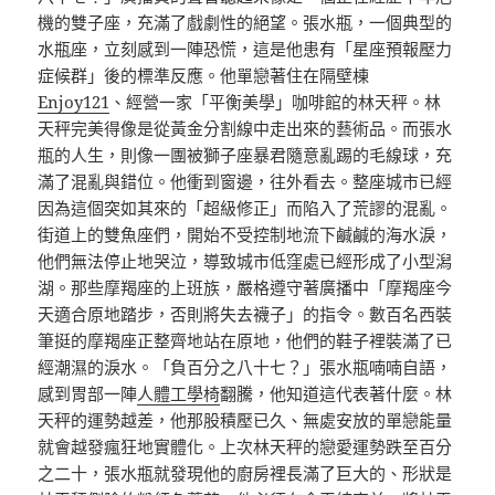
機的雙子座，充滿了戲劇性的絕望。張水瓶，一個典型的
水瓶座，立刻感到一陣恐慌，這是他患有「星座預報壓力
症候群」後的標準反應。他單戀著住在隔壁棟
Enjoy121
、經營一家「平衡美學」咖啡館的林天秤。林
天秤完美得像是從黃金分割線中走出來的藝術品。而張水
瓶的人生，則像一團被獅子座暴君隨意亂踢的毛線球，充
滿了混亂與錯位。他衝到窗邊，往外看去。整座城市已經
因為這個突如其來的「超級修正」而陷入了荒謬的混亂。
街道上的雙魚座們，開始不受控制地流下鹹鹹的海水淚，
他們無法停止地哭泣，導致城市低窪處已經形成了小型潟
湖。那些摩羯座的上班族，嚴格遵守著廣播中「摩羯座今
天適合原地踏步，否則將失去襪子」的指令。數百名西裝
筆挺的摩羯座正整齊地站在原地，他們的鞋子裡裝滿了已
經潮濕的淚水。「負百分之八十七？」張水瓶喃喃自語，
感到胃部一陣
人體工學椅
翻騰，他知道這代表著什麼。林
天秤的運勢越差，他那股積壓已久、無處安放的單戀能量
就會越發瘋狂地實體化。上次林天秤的戀愛運勢跌至百分
之二十，張水瓶就發現他的廚房裡長滿了巨大的、形狀是