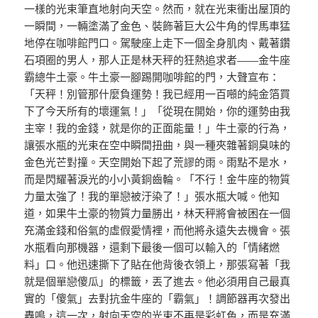
一樣的光束筆直地射向天空。然而，就在光束衝出屋頂的
一瞬間，一輛塗滿了金色、裝飾著巨大公牛角的悍馬車猛
地停在咖啡館門口。駕駛座上走下一個全身肌肉、戴著鑽
石項圈的男人，那人正是林天秤的狂熱追求者——金牛座
霸總牛土豪。牛土豪一腳踢開咖啡館的門，大聲宣布：
「天秤！別管那什麼負運勢！我已經用一百噸的純金箔買
下了今天所有的壞運氣！」「從現在開始，你的運勢由我
主宰！我的金錢，就是你的正面能量！」牛土豪的行為，
讓張水瓶的光束在空中瞬間扭曲，與一種夾雜著銅臭味的
金色光芒對撞。天空開始下起了荒謬的雨。雨點不是水，
而是閃耀著淚光的小小黃銅齒輪。「不行！金牛座的物質
力量太強了！我的單戀被汙染了！」張水瓶大喊。他知
道，如果牛土豪的物質力量勝出，林天秤將會被困在一個
充滿金錢和俗氣的虛假愛情裡，而他將永遠失去機會。張
水瓶看向那機器，還剩下最後一個可以輸入的「情緒燃
料」口。他迅速撕下了貼在他背後衣領上，那張寫著「我
就是個單戀傻瓜」的標籤，丟了進去。他必須用自己最真
實的「傻氣」去對抗金牛座的「霸氣」！調節器再次發出
轟鳴，這一次，射向天空的光束不再是彩虹色，而是充滿