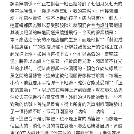
詞毫無關係。他正在對著一缸已經發酵了七個月又七天的
老蒜泥嘆氣。「你還不夠靈動，我的蒜泥。」他輕聲細
語，彷彿在責備一個不上進的孩子。店內只有他一個人，
連蒼蠅都因為難以忍受那股陳年蒜頭混合
室內設計
著鐵鏽
與淡淡絕望的味道而選擇繞道飛行。今天的營業額是：
零。廖沾沾不安的不是店裡的生意，而是他對**「蒜泥成
本焦慮症」**的深層恐懼。新鮮蒜頭每公斤的價格正在以
超光速上漲，如果再這樣下去，他引以為傲的「靈魂蒜
泥」將難以為繼。他拿著一把被磨得光滑、閃耀著不祥光
芒的小銀勺，從缸底撈起一坨濃稠的、顏色介於灰綠與土
黃之間的發酵物。這蒜泥被他照顧得像稀世珍寶，每隔三
小時，他就要用手指彈一下缸邊，確保它能感受到**「溫
和的震動」**，以助其在精神上達到圓滿。就在廖沾沾專
注於與蒜泥進行心靈交流時，外面的世界開始發出一些不
對勁的信號。首先是聲音。街上所有的汽車喇叭同時發出
了一個持續不斷、低沉且潮濕的「咕嚕——咕嚕——」
聲。這聲音不是引擎聲，也不是正常的鳴笛聲，而像是一
個巨大的、消化不良的胃在哀嚎。廖沾沾皺著眉頭，這嚴
重
100室內設計
干擾了他蒜泥的「寧靜冥想」。他決定出