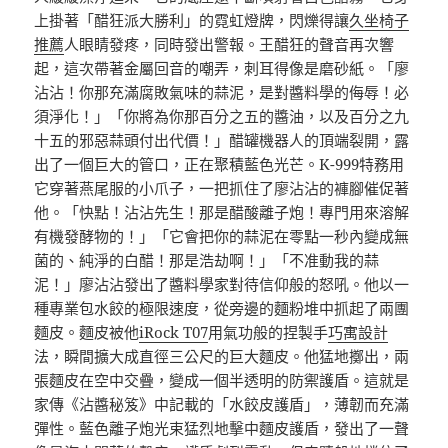
上掛著「醋狂派大勝利」的霓虹燈牌，閃爍得讓
久坐椅子
推薦
人眼睛發疼，同時發出警報。王醋狂的聲音再次響
起，這次帶著金屬回音的嘲弄，刺耳得像是磨砂紙。「廖
沾沾！你那充滿腐敗氣味的蒜泥，是對醬料學的侮辱！必
須淨化！」「你將為你那百分之五的醬油，以及百分之九
十五的邪惡蒜頭付出代價！」醋罐機器人的頂端裂開，露
出了一個巨大的管口，正在聚積藍色光芒。K-999特務用
它穿著燕尾服的小爪子，一把抓住了廖沾沾的褲腳催促著
他。「快點！沾沾先生！那是醋酸離子炮！專門用來溶解
有機發酵物的！」「它會把你的蒜泥在零點一秒內變成無
菌的、純淨的白醋！那是浩劫啊！」「不准動我的蒜
泥！」廖沾沾發出了醬料學家對待信仰般的怒吼。他以一
種專業包水餃的極限速度，從旁邊的麵粉堆中抓起了兩團
麵皮。麵皮被他
iRock T07
用氣功般的捏製手
巧寓設計
法，瞬間擴大成直徑三公尺的巨大麵皮。他猛地擲出，兩
張麵皮在空中交疊，變成一個半透明的防禦護盾。這就是
家傳《沾醬秘笈》中記載的「水餃皮護盾」，薄韌而充滿
彈性。藍色離子炮光束猛烈地擊中麵皮護盾，發出了一聲