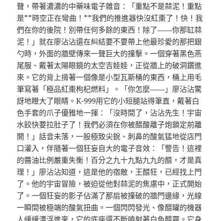
聲，帶著濃濃的中藥味電子雜音：「重點不是蒜泥！重點
是**時空正在彎曲！**我們的推進器快沒紅棗了！快！我
們在你的後院！別帶任何多餘的東西！除了——你那缸蒜
泥！」就在廖沾沾還在糾結要不要帶上他最珍愛的那把銀
勺時，外面的牆壁傳來一聲巨大的撞擊。一個穿著黑色燕
尾服、戴著太陽眼鏡的太空吉娃娃，正從牆上的破洞鑽進
來。它的背上揹著一個像是小型瓦斯桶的東西，桶上用毛
筆寫著「極品紅棗枸杞燃料」。「你怎麼——」廖沾沾驚
訝地瞪大了眼睛。K-999用它的小短腿站得筆直，戴著白
色手套的爪子優雅地一揮：「沒時間了，沾沾先生！宇宙
水餃快要拉肚子了！我們必須在你被醋酸離子炮鎖定前離
開！」話音未落，一股極致尖銳、刺鼻的酸氣猛地從店門
口灌入，伴隨著一個狂妄自大的電子音效：「警告！這裡
的醬油比例嚴重失衡！百分之九十九點九九的醋，才是真
理！」廖沾沾知道，這是他的宿敵，王醋狂，已經找上門
了。他的宇宙冒險，被迫從他對蒜泥的焦慮中，正式開始
了。一個狂妄的影子佔滿了那扇被撞破的牆門邊緣，光線
一瞬間被極端的酸氣扭曲。一個閃閃發光、像醋罐的機器
人緩緩漂浮進來，它的底座還不斷噴射著白色醋霧。它身