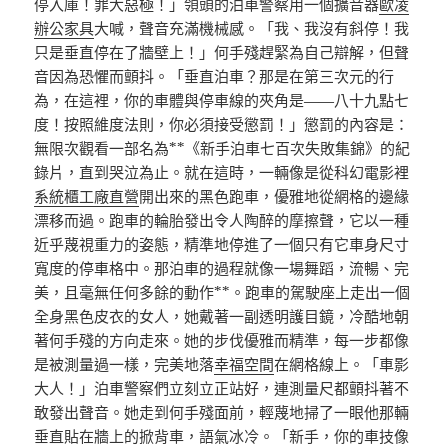
停入庫！罪大惡極！」領頭的泊車警察用一個擴音器
歐凌
辦公家具
大喊，聲音充滿機械感。「我、我沒有斜停！我
只是垂直停在了牆壁上！」何手殘趕緊為自己辯解，但聲
音因為恐懼而顫抖。「垂直泊車？那是在第三次元的行
為，在這裡，你的車體與停車線的夾角是——八十九點七
度！按照維度法則，你必須接受懲罰！」懲罰的內容是：
無限次觀看一部名為**《新手泊車七百次失敗集錦》的紀
錄片，直到哭泣為止。就在這時，一輛像是從科幻電影裡
系統櫃工廠直營
開出來的黑色跑車，優雅地從網格的邊緣
漂移而過。跑車的輪胎發出令人陶醉的摩擦聲，它以一種
近乎蔑視重力的姿態，精準地停進了一個只有它車身尺寸
寬度的停車格中。那泊車的過程就像一場舞蹈，流暢、完
美，且毫無任何多餘的動作**。跑車的駕駛座上走出一個
全身黑色皮衣的女人，她戴著一副透明護目鏡，冷酷地朝
著何手殘的方向走來。她的步伐優雅而精準，每一步都像
是被測量過一樣，完美地落
幸福空間
在網格線上。「車影
大人！」泊車警察們立刻立正站好，連測量尺都顫抖著不
敢發出聲音。她走到何手殘面前，輕蔑地掃了一眼他那輛
垂直貼在牆上的掀背車，語氣冰冷。「新手，你的車技像