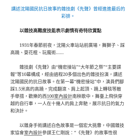
講述沈陽國民抗日故事的雜技劇《先聲》曾經進進最后的
彩排。
以雜技高難度技能表示劇情有奇特欣賞點
1931年春節前夜，沈陽火車站站前廣場，舞獅子、踩
高蹺、耍花棍、玩魔術……
雜技劇《先聲》由“機密接站”“大年節之祭”“主要諜
報”等10幕構成，經由過程20多個出色的雜技扮演，講述
沈陽國民的抗日故事。在第一幕“機密接站”中，演員們腳
踩1.5米高的高蹺，完成翻滾、肩上起頂、蹺上轉毯等敵
手舉措，歡樂的西
100室內設計
南秧歌中，舞臺上飛快穿
越的自行車，一人在十幾人的肩上奔馳，展示抗日的氣力
和決計。
以雜身手術講述白色故事是一個宏大挑釁，中國雜技
家協會
室內設計
參謀王仁剛說：“《先聲》的故事性很