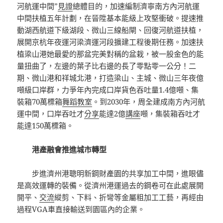
河航運中間”
見證
總體目的，加速編制濟寧南方內河航運
中間扶植五年計劃，在晉陞基本能級上攻堅衝破。提速推
動湖西航道下級湖段、微山三線船閘、回復河航道扶植，
展開京杭年夜運河梁濟運河段擴建工程後期任務。加速扶
植梁山港她最愛的那盆完美對稱的盆栽，被一股金色的能
量扭曲了，左邊的葉子比右邊的長了零點零一公分！二
期、微山港和祥城北港，打造梁山、主城、微山三年夜億
噸級口岸群，力爭年內完成口岸貨色吞吐量1.4億噸、集
裝箱70萬標箱
舞蹈教室
。到2030年，周全建成南方內河航
運中間，口岸吞吐才
分享
能達2億
講座
噸，集裝箱吞吐才
能達150萬標箱。
港產融會推進城市轉型
步進濟州港聰明新鋼財產園的共享加工中間，進眼儘
是高效運轉的裝備。從濟州港運過去的鋼卷可在此處展開
開平、
交流
縱剪、下料、折彎等金屬粗加工工藝，再經由
過程VGA車直接輸送到園區內的企業。