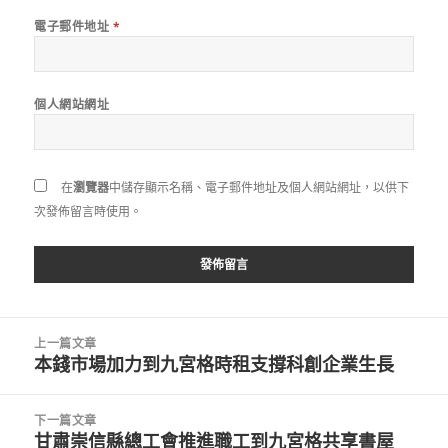
電子郵件地址
*
個人網站網址
在
瀏覽器
中儲存顯示名稱、電子郵件地址及個人網站網址，以供下
次發佈留言時使用。
文
上一篇文章
章
本錢市場加力到九宮格時租支撐科創企業生長
上
導
一
覽
篇
下一篇文章
文
甘肅崇信縣總工會推進職工到九宮格共享書屋
下