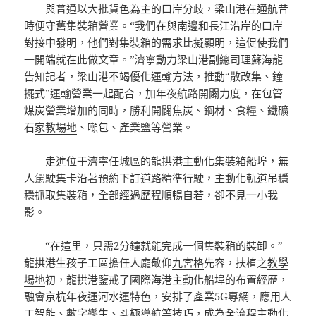
與普通以大批貨色為主的口岸分歧，梁山港在通航昔
時便守舊集裝箱營業。“我們在與南邊和長江沿岸的口岸
對接中發明，他們對集裝箱的需求比擬顯明，這促使我們
一開端就在此做文章。”濟寧動力梁山港副總司理蘇海龍
告知記者，梁山港不竭優化運輸方法，推動“散改集、鐘
擺式”運輸營業一起配合，加年夜航路開闢力度，在包管
煤炭營業增加的同時，勝利開闢焦炭、鋼材、食糧、鐵礦
石
家教場地
、噸包、產業鹽等營業。
走進位于濟寧任城區的龍拱港主動化集裝箱船埠，無
人駕駛集卡沿著預約下訂道路精準行駛，主動化軌道吊穩
穩抓取集裝箱，全部經過歷程順暢自若，卻不見一小我
影。
“在這里，只需2分鐘就能完成一個集裝箱的裝卸。”
龍拱港生孩子工區擔任人龐敬仰
九宮格
先容，扶植之
教學
場地
初，龍拱港鑒戒了國際海港主動化船埠的布置經歷，
融會京杭年夜運河水運特色，安排了產業5G專網，應用人
工智能、數字孿生、斗極導航等技巧，成為全流程主動化