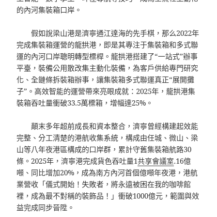
的內河集裝箱口岸。
假如說梁山港是濟寧通江達海的先手棋，那么2022年
完成集裝箱運營的龍拱港，即是其專注于集裝箱和多式聯
運的內河口岸聰明轉型標桿。龍拱港搭建了“一站式”辦事
平臺，裝備公用散改集主動化裝備，為客戶供給專門研究
化、全鏈條拆裝箱辦事，讓集裝箱多式聯運真正“展開攤
子”。高效智能的運營帶來亮眼成就：2025年，龍拱港集
裝箱吞吐量衝破33.5萬標箱，增幅達25%。
顛末多年超前成長和資本整合，濟寧曾經構建起效能
完整、分工清楚的港航收集系統，構成由任城、微山、梁
山等八年夜港區構成的口岸群，累計守舊集裝箱航路30
條。2025年，濟寧港完成貨色吞吐量1
共享會議室
.16億
噸、同比增加20%，成為南方內河首個億噸年夜港，港航
業營收「儀式開始！失敗者，將永遠被困在我的咖啡館
裡，成為最不對稱的裝飾品！」衝破1000億元，範圍與效
益完成同步晉陞。