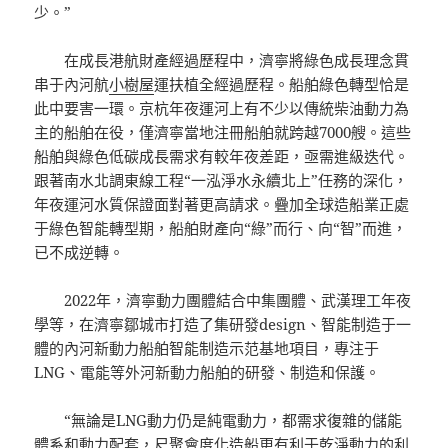
少。”
在成長港航財產經過歷程中，濟寧將綠色成長理念貫
串于內河航
小樹屋
運扶植全經過歷程。船舶綠色轉型恰是
此中要害一環。京杭年夜運河上有不少以傳統柴油動力為
主的船舶在役，僅濟寧當地注冊船舶就跨越7000艘。這些
船舶與綠色低碳成長需求有較年夜差距，亟需進級迭代。
跟著南水北調東線工程“一泓淨水永續北上”任務的深化，
年夜運河水質保證面對著更高請求。疊加全球造船業正處
于綠色智能轉型期，船舶財產向“綠”而行、向“智”而進，
已不成逆轉。
2022年，濟寧動力團體結合中集團體、武漢理工年夜
學等，在濟寧鄒城市打造了集研發design、智能制造于一
體的內河新動力船舶智能制造示范基地項目，專注于
LNG、電能等外河新動力船舶的研發、制造和保護。
“無論是LNG動力仍是純電動力，都需求復雜的儲能
體系和動力配套，尺
聚會
度化造船更有利于乾淨動力的利