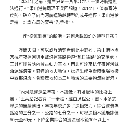
“2021年之前，這里只是一片水洼地，干涸時航道無
法通行。”梁山港總司理王兵回想道。2014年，濟寧審時
度勢，確立了向內河航運跨越轉型的成長途徑，梁山港恰
是這一計謀布局的要害“先手棋”。
一座“從無到有”的新港，若何承載如許的轉型任務？
睜開輿圖，可以或許清楚看到此中奇妙：梁山港地處
京杭年夜運河與重載煤運鐵路通道“瓦日鐵路”的交匯處，
工具可聯晉陜內蒙古動力基地，南北可達京杭年夜運河蘇
浙滬經濟帶。奇特的地輿地位，讓這里成為銜
時租場地
接
中西部煤炭、食糧產地和長三角地域的主要物流關鍵港。
“內河航運運量年夜、本錢低，有著顯明的比擬上
風。”王兵給記者算了一筆賬，經由過程公、鐵、水多式
聯運的無縫連接，年夜年夜進步了運輸效力，綜合運費為
鐵路的三分之一、公路的七分之一，每噸運輸本錢能節儉
50元至60元，下降企業綜合物流運輸本錢30%以上。