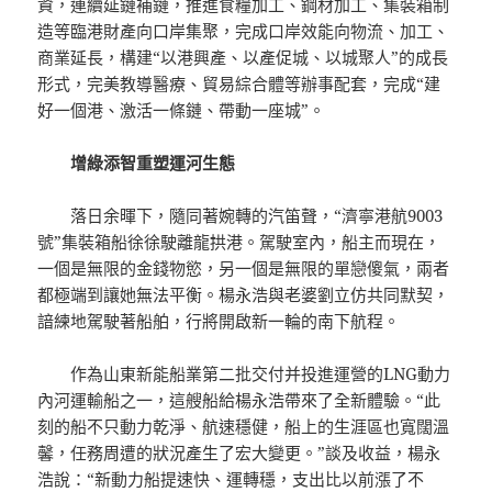
資，連續延鏈補鏈，推進食糧加工、鋼材加工、集裝箱制
造等臨港財產向口岸集聚，完成口岸效能向物流、加工、
商業延長，構建“以港興產、以產促城、以城聚人”的成長
形式，完美教導醫療、貿易綜合體等辦事配套，完成“建
好一個港、激活一條鏈、帶動一座城”。
增綠添智重塑運河生態
落日余暉下，隨同著婉轉的汽笛聲，“濟寧港航9003
號”集裝箱船徐徐駛離龍拱港。駕駛室內，船主而現在，
一個是無限的金錢物慾，另一個是無限的單戀傻氣，兩者
都極端到讓她無法平衡。楊永浩與老婆劉立仿共同默契，
諳練地駕駛著船舶，行將開啟新一輪的南下航程。
作為山東新能船業第二批交付并投進運營的LNG動力
內河運輸船之一，這艘船給楊永浩帶來了全新體驗。“此
刻的船不只動力乾淨、航速穩健，船上的生涯區也寬闊溫
馨，任務周遭的狀況產生了宏大變更。”談及收益，楊永
浩說：“新動力船提速快、運轉穩，支出比以前漲了不