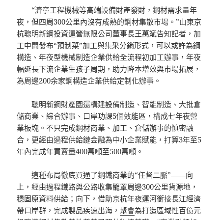
“濟寧工程機械等高端設備財產發財，鋼材需求量年
夜，但四周300公里內沒有成熟的鋼材集散市場。”山東京
杭聰明新鋼投資運營無限公司董事長王萬斌告知記者，加
工中間發布“預制菜”加工與集采分銷形式，可以或許為鋼
構造、年夜型機械制造企業供給全流程初加工辦事，年夜
幅延長下流企業生孩子周期，助力降本增效與市場拓展，
為周邊200余家鋼構造企業供給定制化辦事。
聰明新鋼財產園還構建設備制造、智能制造、大批倉
儲商業、綜合辦事、口岸功課5個效能區，構成七年夜營
業板塊。不只完成鋼材商業、加工、倉儲辦事的慎密融
合，更經由過程供給鏈金融為中小企業賦能，打算3年至5
年內完成年買賣量400萬噸至500萬噸。
這種布局徹底買通了鋼鐵商業的“任督二脈”——向
上，經由過程鐵路與公路收集籠罩周邊300公里貨源地，
穩固原資料供給；向下，借助京杭年夜運河銜接長江經濟
帶口岸群，完成製品疾速出海，
聚會
為打造區域性百億元