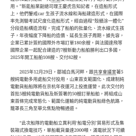
用。”新能船業副總司理王慶虎告知記者，在造船形式
上，他們鑒戒car 生孩子流水線和海船建造形式，在國際
率先測驗考試尺度化造船形式，經由過程“殼舾涂一體化”
分段造船構造流程，完成了船舶的批量化、流水線式生孩
子，年夜幅度下降船的造價、延長生孩子周期。據先容，
企業已累計簽約國際外市場訂單180余艘，與法國達飛等
國際企業一起配合建造的7艘新動力船舶勝利出口多國，
2025年開工船舶108艘、交付82艘。
2025年12月29日，鄒城白馬河畔，跟
共享會議室
著5
艘純電動多用處船交付投用，山東首支範圍化、成建制純
電動貨船船隊將在京杭年夜運河上投進運營。此次交付的
首批5艘純電動貨船及新簽署的50艘訂單船舶，將組成山
東首條完成常態化、範圍化運輸的純電動貨船綠色航路，
籠罩長三角至華北焦點物暢通道。
“此次船隊的電動船立異利用‘船電分別’貿易形式及集
裝箱式換電技巧，單船載貨量達2000噸，滿電狀況下可續