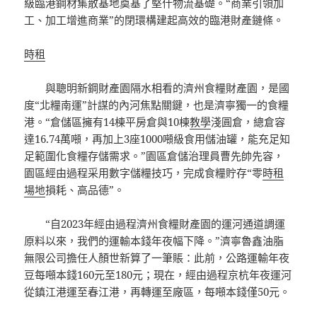
級臨港鋼材集散基地奠基了堅什物流基礎。“商業引領加
工、加工增進商業”的閉環構建起高效的臨港財產鏈條。
時租
與聰明新鋼財產園隔水相看的濟州食糧財產園，是國
度“北糧南運”計謀的內河焦點關鍵，也是濟寧獨一的食糧
港。“倉儲區擁有14棟平房倉與10棟
教學
淺圓倉，總倉容
達16.74萬噸，再加上3座1000噸級食用儲油罐，能充足知
足範圍化食糧存儲需求。”園區倉儲治理員曹先帥先容，
園區經由過程采用數字儲糧技巧，完成食糧貯存“零
時租
場地
損耗、高品德”。
“自2023年經由過程濟州食糧財產園的運河通道調運
原料以來，我們的運輸本錢年夜幅下降。”濟寧魯鑫油脂
無限公司擔任人顏世新算了一筆賬：此前，公路運輸年夜
豆每噸本錢160元至180元；現在，經由過程京杭年夜運河
從鎮江港運至春江港，再轉運至廠區，每噸本錢僅50元。