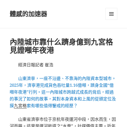
體感的加速器
選單及
小工具
內陸城市靠什么躋身億到九宮格
見證噸年夜港
經濟日報記者 崔浩
山東濟寧，一座不沿邊、不靠海的內陸資本型城市。
2025年，濟寧港完成貨色吞吐量1.16億噸，躋身全國“億
噸年夜港”行列。這一內陸城市跨越式成長的背后，經過
的事況了如何的故事，其對本身資本和上風的從頭定位及
摸
九宮格
索有哪些值得鑒戒的經歷？
山東省濟寧市位于京杭年夜運河中段，因水而生，因
河而興。這里是運河航道之“水脊”，計謀價值主要。近年