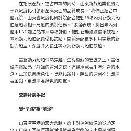
在拓展產能、搶占市場的同時，山東新能船業也努力
于以尺度化引領財產高東西的品質成長。“我們正結合中
船九院、山東省尺度化研討院配合推動15項內河新動力船
舶及船塢相干尺度的編制任務。”張強表現，將出臺內河
船用LNG加注站布局專項計劃，推動智能航運體系扶植、
電池動力船舶配員優化試點，開闢適配更多利用場景的新
動力船型，深度介入長江等水系新動力船舶扶植。
當新動力船舶悄然穿越于生態復蘇的碧波之上，當低
碳岸電點亮了靜謐的運河之夜，這條承載著千年汗青的水
道，正加快向綠色化、智能化躍升，陳舊的運河不只流淌
著金銀，更流淌著綠色的盼望。
查詢拜訪手記
變“旱路”為“前途”
山東濟寧港的宏大跨越，始于對運河價值的從頭定
位。已經，京杭年夜運河僅被視為覺醒的文
小樹屋
明遺