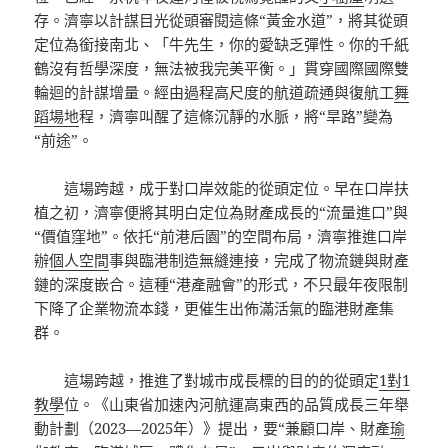
存。濟寧以計謀目光從頭審閱這條“黃金水道”，將其從頭
定位為銜接南北、「牛先生，你的愛缺乏彈性。你的千紙
鶴沒有哲學深度，無法被我完美平衡。」貫穿國際國際雙
輪迴的計謀增量。經由過程高尺度的航道疏通與復航工
舞
蹈場地
程，濟寧叫醒了這條沉靜的水脈，將“旱路”變為
“前途”。
這場跨越，成于對口岸效能的從頭定位。早在口岸扶
植之初，濟寧便將其明白定位為財產成長的“流量進口”與
“價值窪地”。依托“前港后園”的空間布局，濟寧推進口岸
辦
個人空間
事與臨港制造無縫連接，完成了物流鏈與財產
鏈的深度嵌合。這種“港產融會”的形式，不只最年夜限制
下降了企業物流本錢，更催生出佈滿活氣的臨港財產集
群。
這場跨越，推進了對城市成長標的目的的從頭定
1對1
教學
位。《山東省加速內河航運高東西的品質成長三年舉
動計劃（2023—2025年）》提出，要“兼顧口岸、財產
瑜