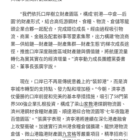
“我們依托口岸樹立財產園區，構成‘前港—中倉—后
園’的財產形式，結合高低游鋼材、食糧、物流、倉儲等龍
頭企業合夥一起配合，完成錯位成長。經由過程吸引物
流、商業、金融及配套辦事等要素集聚，出力構建‘物流商
業—供給鏈—財產鏈—財產集群—財產生態’的梯次成長途
徑，推進口岸深度融進區域財產鏈與價值鏈，將航運流量
轉化為實其實在的經濟增量。”濟寧動力成長團體黨委書
記、董事長張廣宇說。
現在，口岸已不再是傳統意義上的“裝卸港”，而是濟
寧城市轉型的支持點、發力點和增加極。“今朝，濟寧憑
仗優勝的口岸前提和完美的基本舉措措施，吸引了58門第
界500強企業扎根投資，構成了梁山
家教
港煤鋼物流園、
濟州港鋼材食糧財產園、順達港綜合物流園等‘七年夜臨港
百億園區’。”張廣宇表現，濟寧港將連續在深化港產融會
上攻堅衝破。加速實行濟州港食糧倉儲擴建、龍拱港物流
倉儲、微山港臨港財產園
九宮格
等嚴重項目，精準招商引