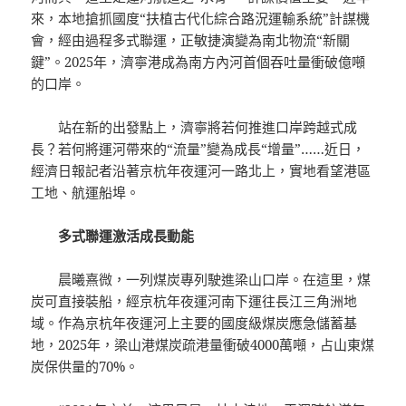
來，本地搶抓國度“扶植古代化綜合路況運輸系統”計謀機
會，經由過程多式聯運，正敏捷演變為南北物流“新關
鍵”。2025年，濟寧港成為南方內河首個吞吐量衝破億噸
的口岸。
站在新的出發點上，濟寧將若何推進口岸跨越式成
長？若何將運河帶來的“流量”變為成長“增量”……近日，
經濟日報記者沿著京杭年夜運河一路北上，實地看望港區
工地、航運船埠。
多式聯運激活成長動能
晨曦熹微，一列煤炭專列駛進梁山口岸。在這里，煤
炭可直接裝船，經京杭年夜運河南下運往長江三角洲地
域。作為京杭年夜運河上主要的國度級煤炭應急儲蓄基
地，2025年，梁山港煤炭疏港量衝破4000萬噸，占山東煤
炭保供量的70%。