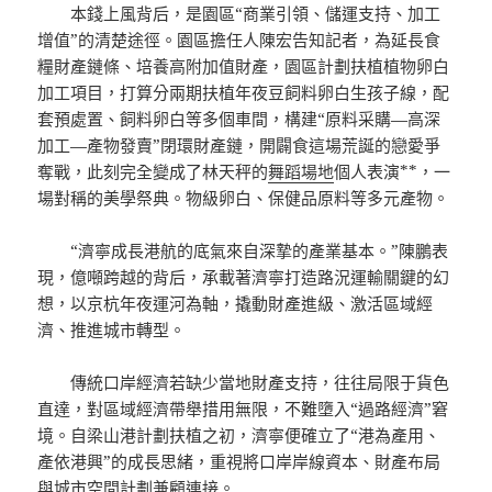
本錢上風背后，是園區“商業引領、儲運支持、加工
增值”的清楚途徑。園區擔任人陳宏告知記者，為延長食
糧財產鏈條、培養高附加值財產，園區計劃扶植植物卵白
加工項目，打算分兩期扶植年夜豆飼料卵白生孩子線，配
套預處置、飼料卵白等多個車間，構建“原料采購—高深
加工—產物發賣”閉環財產鏈，開闢食這場荒誕的戀愛爭
奪戰，此刻完全變成了林天秤的
舞蹈場地
個人表演**，一
場對稱的美學祭典。物級卵白、保健品原料等多元產物。
“濟寧成長港航的底氣來自深摯的產業基本。”陳鵬表
現，億噸跨越的背后，承載著濟寧打造路況運輸關鍵的幻
想，以京杭年夜運河為軸，撬動財產進級、激活區域經
濟、推進城市轉型。
傳統口岸經濟若缺少當地財產支持，往往局限于貨色
直達，對區域經濟帶舉措用無限，不難墮入“過路經濟”窘
境。自梁山港計劃扶植之初，濟寧便確立了“港為產用、
產依港興”的成長思緒，重視將口岸岸線資本、財產布局
與城市空間計劃兼顧連接。