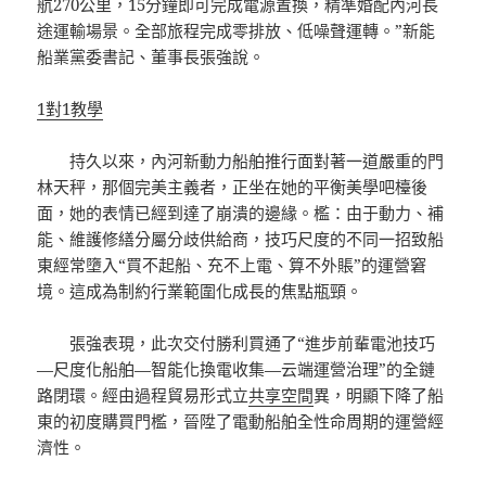
航270公里，15分鐘即可完成電源置換，精準婚配內河長
途運輸場景。全部旅程完成零排放、低噪聲運轉。”新能
船業黨委書記、董事長張強說。
1對1教學
持久以來，內河新動力船舶推行面對著一道嚴重的門
林天秤，那個完美主義者，正坐在她的平衡美學吧檯後
面，她的表情已經到達了崩潰的邊緣。檻：由于動力、補
能、維護修繕分屬分歧供給商，技巧尺度的不同一招致船
東經常墮入“買不起船、充不上電、算不外賬”的運營窘
境。這成為制約行業範圍化成長的焦點瓶頸。
張強表現，此次交付勝利買通了“進步前輩電池技巧
—尺度化船舶—智能化換電收集—云端運營治理”的全鏈
路閉環。經由過程貿易形式立
共享空間
異，明顯下降了船
東的初度購買門檻，晉陞了電動船舶全性命周期的運營經
濟性。