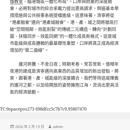
伽教室
、臨港城區一體化布局”。口岸與財產的深度融
會，必將對城市的綜合承載力提出更高請求，倒逼基本舉
措措施與公共辦事系統提檔進級。這意味著，濟寧將從
“港產融會”邁向“港產城融會”，港、產、城之間將徹底打
破“空間相鄰、效能割裂”的傳統二元構造，轉向“計劃同
圖、扶植同步、效能同網”的一體化成長新格式。這是城
市能級與成長邏輯的最基礎性重塑，口岸將真正成為經濟
增加的“第二曲線”。
運河奔騰，不舍日夜；時期考卷，常答常新。億噸年
夜港的建成是濟寧邁向高東西的品質增加的新出發點，將
來，跟著港、產、城能級的深度耦合，我們等待這座陳舊
的運河之都，以加倍開放的姿勢擁抱江海，流淌出更具活
氣的經濟脈動。
TC:9spacepos273 698dfcc5c7b7c9.95807470
發
作
2026 年 2 月 13 日
admin