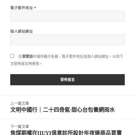
電子郵件地址
*
個人網站網址
在
瀏覽器
中儲存顯示名稱、電子郵件地址及個人網站網址，以供下
次發佈留言時使用。
文
上一篇文章
章
文明中國行｜二十四骨氣·甜心台包養網雨水
上
導
一
覽
篇
下一篇文章
文
焦煤期權在JIUYI俱意診所設計年夜連商品買賣
下