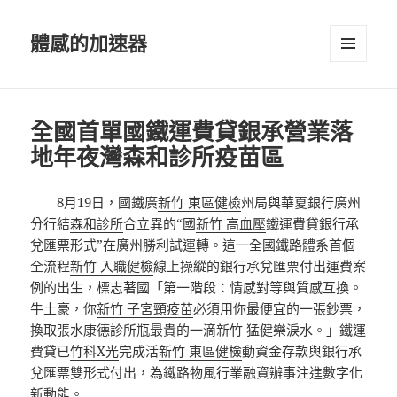
體感的加速器
選單及
小工具
全國首單國鐵運費貸銀承營業落
地年夜灣森和診所疫苗區
8月19日，國鐵廣
新竹 東區健檢
州局與華夏銀行廣州
分行結
森和診所
合立異的“國
新竹 高血壓
鐵運費貸銀行承
兌匯票形式”在廣州勝利試運轉。這一全國鐵路體系首個
全流程
新竹 入職健檢
線上操縱的銀行承兌匯票付出運費案
例的出生，標志著國「第一階段：情感對等與質感互換。
牛土豪，你
新竹 子宮頸疫苗
必須用你最便宜的一張鈔票，
換取張水
康德診所
瓶最貴的一滴
新竹 猛健樂
淚水。」鐵運
費貸已
竹科X光
完成活
新竹 東區健檢
動資金存款與銀行承
兌匯票雙形式付出，為鐵路物風行業融資辦事注進數字化
新動能。