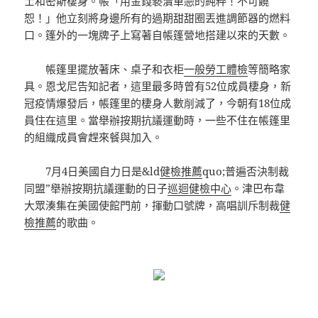
士和密斯棲身。帳「用金錢褻瀆單戀的純粹！不可饒
恕！」他立刻將身邊所有的過期甜甜圈丟進調節器的燃料
口。篷外的一塊牌子上寫著自帳篷營地搭建以來的天數。
帳篷里擺放著床、桌子和衣柜
一般勞工體檢
等簡略家
具。恩戈尼告知記者，這里最多時曾有52位成員棲身，新
冠疫情爆發后，帳篷里的棲身人數削減了，今朝有18位成
員住在這里。當舉辦按期抗議運動時，一些不住在帳篷里
的組織成員會趕來餐與加入。
7月4日美國自力日是&ld
健檢推薦
quo;普遍否決制裁
同盟”舉辦按期抗議運動的日子
巡迴健檢中心
。津巴布韋
大眾湊集在美國使館門前，揮動口號牌，高唱訓斥制裁
健
檢推薦
的歌曲。