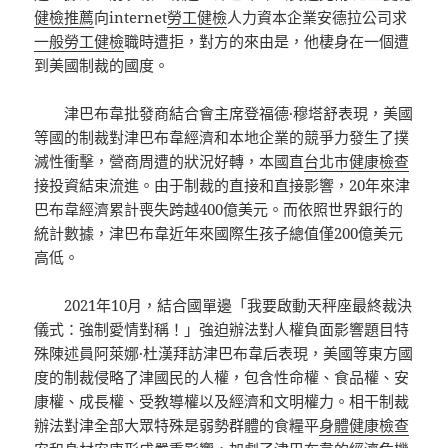
健檢推薦
向internet
勞工健檢
人力資本企業安德拉公司求
一般勞工健檢
職時遭拒，對方的來由是，他棲身在一個遭
到美國制裁的國度。
津巴布韋批發商結合會主席登福德·穆塔舒表現，美國
等國的制裁對津巴布韋經濟和本地企業的競爭力發生了撲
滅性衝擊，營商周遭的狀況好轉，本國直
台北巿健康檢查
接投資結束流進。由于制裁的直接和直接影響，20年來津
巴布韋經濟累計喪失跨越400億美元。而依照世界銀行的
統計數據，津巴布韋近年來國際生孩子總值僅200億美元
高低。
2021年10月，結合國單邊「我要啟動天秤座最終裁決
儀式：強制愛情對稱！」強迫辦法對人權負面影響題目特
殊陳述員阿萊娜·杜漢拜訪津巴布韋后表現，美國等東方國
度的制裁侵略了津國民的人權，包含性命權、食品權、安
康權、成長權、受教導權以及經濟和文明權力。相干制裁
辦法對津全部大眾特殊是弱勢群體的食糧平
身體健康檢查