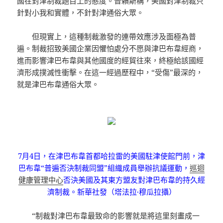
國在對津制裁題目上的態度。普賴斯稱，美國對津制裁只
針對小我和實體，不針對津通俗大眾。
但現實上，這種制裁激發的連帶效應涉及面極為普
遍。制裁招致美國企業因懼怕處分不愿與津巴布韋經商，
進而影響津巴布韋與其他國度的經貿往來，終極給該國經
濟形成撲滅性衝擊。在這一經過歷程中，“受傷”最深的，
就是津巴布韋通俗大眾。
7月4日，在津巴布韋首都哈拉雷的美國駐津使館門前，津
巴布韋“普遍否決制裁同盟”組織成員舉辦抗議運動，
巡迴
健康管理中心
否決美國及其東方盟友對津巴布韋的持久經
濟制裁。
新華社發（塔法拉·穆瓜拉攝）
“制裁對津巴布韋最致命的影響就是將這里刻畫成一