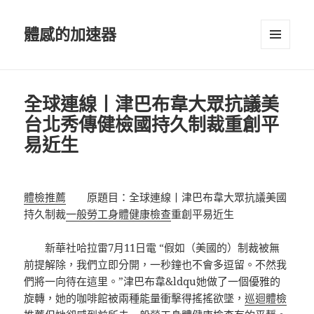
體感的加速器
選單及
小工具
全球連線丨津巴布韋大眾抗議美
台北秀傳健檢國持久制裁重創平
易近生
體檢推薦
原題目：全球連線丨津巴布韋大眾抗議美國
持久制裁
一般勞工身體健康檢查
重創平易近生
新華社哈拉雷7月11日電 “假如（美國的）制裁被無
前提解除，我們立即分開，一秒鐘也不會多逗留。不然我
們將一向待在這里。”津巴布韋&ldqu她做了一個優雅的
旋轉，她的咖啡館被兩種能量衝擊得搖搖欲墜，
巡迴體檢