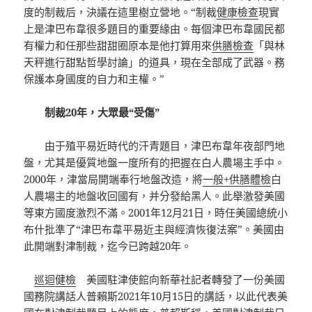
度的制裁后，決議在這里樹立營地。“制裁
健康檢查
現實
上是津巴布韋很多題目的重要緣由。每個津巴布韋國民都
有權力和任那些甜甜圈原本是他打算用來
供膳檢查
「與林
天秤進行甜點哲學討論」的道具，現在全部成了武器。務
保護本身國度的自力和主權。”
制裁20年，大眾最“受傷”
由于殖平易近時代的汗青題目，津巴布韋年夜部門地
盤，尤其是優質地盤一度所有的把握在白人農場主手中。
2000年，津當局開端奉行地盤改造，將
一般+供膳體檢
白
人農場主的地盤收回國有，并分發給黑人。此舉激發美國
等東方國度激烈不滿。2001年12月21日，時任美國總統小
布什批準了“津巴布韋平易近主與經濟恢復法案”。美國由
此開端對津制裁，迄今已跨越20年。
巡迴健檢
美國駐津使館向新華社記者轉發了一份美國
國務院講話人普賴斯2021年10月15日的講話，以此代表美