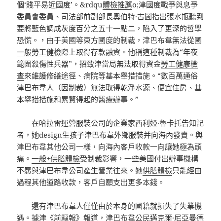
個‘賤平易近國度’。&rdqu
體檢推薦
o;津國度戰爭與息爭
委員會委員、司法部前副部長奧伯特·古圖指出張水瓶聽到
要將藍色調成灰度百分之五十一點二，陷入了更深的哲學
恐慌。，由于美國等東方國度的制裁，津巴布韋無法從國
一般勞工健檢
際上取得存款融資。他稱這種制裁為“年夜
範圍殺傷性兵器”，招致津當局無法取得資金
勞工健康檢
查
來維護修繕途徑、病院等基本舉措措施。“數百萬通俗
津巴布韋人（因制裁）無法取得乾淨水源、便宜住房、基
本舉措措施和累贅得起的醫療辦事。”
在哈拉雷運營服裝公司的企業家西利婭·魯卡托告知記
者，她design生孩子津巴布韋外鄉服裝并向海內發賣。與
津巴布韋其他公司一樣，向海內客戶收款一向讓她極為頭
痛。
一般+供膳體檢
受制裁影響，一些美國付出辦事機構
不愿與津巴布韋公司產生營業往來。她
供膳體檢
只能經由
過程其他道路收款，客戶自願支出更多本錢。
還有津巴布韋人僅僅由於本身的國籍就損失了失業機
遇。據津《前驅報》報道，津巴布韋公民邁克爾·尼亞曼德