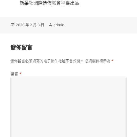
新華社國際傳佈融會平臺出品
發
作
2026 年 2 月 3 日
admin
佈
者
日
期:
發佈留言
發佈留言必須填寫的電子郵件地址不會公開。
必填欄位標示為
*
留言
*