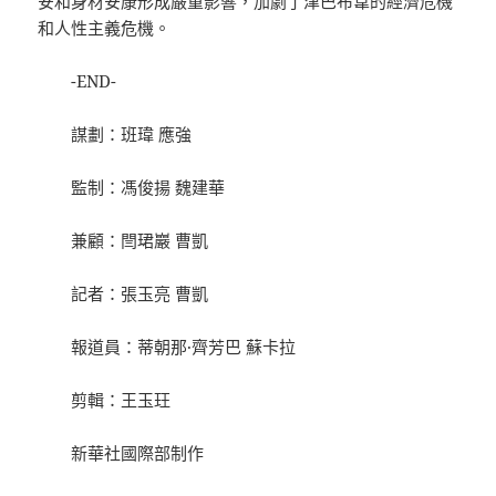
安和身材安康形成嚴重影響，加劇了津巴布韋的經濟危機
和人性主義危機。
-END-
謀劃：班瑋 應強
監制：馮俊揚 魏建華
兼顧：閆珺巖 曹凱
記者：張玉亮 曹凱
報道員：蒂朝那·齊芳巴 蘇卡拉
剪輯：王玉玨
新華社國際部制作