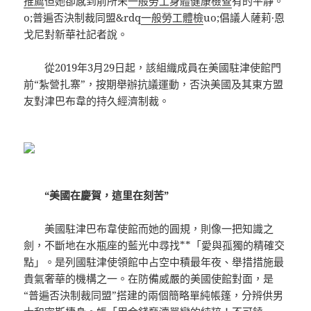
推薦
但她卻感到前所未
一般勞工身體健康檢查
有的平靜。
o;普遍否決制裁同盟&rdq
一般勞工體檢
uo;倡議人薩莉·恩
戈尼對新華社記者說。
從2019年3月29日起，該組織成員在美國駐津使館門
前“紮營扎寨”，按期舉辦抗議運動，否決美國及其東方盟
友對津巴布韋的持久經濟制裁。
“美國在慶賀，這里在刻苦”
美國駐津巴布韋使館而她的圓規，則像一把知識之
劍，不斷地在水瓶座的藍光中尋找**「愛與孤獨的精確交
點」。是列國駐津使領館中占空中積最年夜、舉措措施最
貴氣奢華的機構之一。在防備威嚴的美國使館對面，是
“普遍否決制裁同盟”搭建的兩個簡略單純帳篷，分辨供男