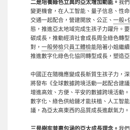
二是培養綠色立異的亞太增加動能。
我們
變更機會，在人工智能、量子信息、性命
交通一起配合，營建開放、公正、
一般+
態，推進亞太地域完成生孩子力躍升。要
碳成長，推動經濟社會成長周全綠色轉型
對，
一般勞檢
只
員工體檢
能陪著小姐繼續
推進數字化綠色化協同轉型成長，塑造亞
中國正在隨機應變成長新質生孩子力，深
將發布《全球數據跨境活動一起配合建議
增進高效、方便、平安的數據跨境活動。
數字化、綠色供給鏈才能扶植、人工智能
議，為亞太高東西的品質成長進獻氣力。
三是樹牢普惠包涵的亞太成長理念。
我們