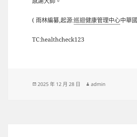
感謝大師。
( 雨林編纂,起源:
巡迴健康管理中心
中華國
TC:healthcheck123
發
作
2025 年 12 月 28 日
admin
佈
者
日
期: