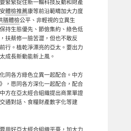
要緊緊捉住新一輪科技反動和財產
安
體檢推薦
康等前沿範疇加大力度
供膳體檢
公平、非輕視的立異生
保持生態優先、節儉集約、綠色低
，扶蔡修一臉苦澀，但也不敢反
前行。植乾淨漂亮的亞太。要出力
太成長新動能新上風。
化同各方綠色立異一起配合。中方
》，愿同各方深化一起配合，配合
中方在亞太經合組織提出商業單證
交通對話、食糧財產數字化等建
要用好亞太經合組織平臺，加大力