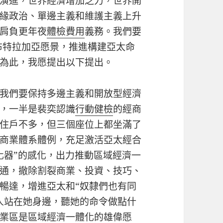
演進，世界經濟增加乏力，世界開
緣政治、單邊主義和維護主義上升
肩負更年夜
體檢費用
義務。我們要
年布特拉加亞愿景，推進構建亞太命
為此，我愿提出以下提出。
我們要保持多邊主義和開放型經濟
，一半是裴奕認識
行動健檢
的經商
住戶不多，但三個座位上都坐滿了
商業體系體例，充足激活亞太經合
化器”的感化，出力推動區域經濟一
通，撤除割裂商業、投資、技巧、
暢達，增進亞太和“奴隸們也有同
人站在她身邊，聽她的命令做點什
業區是區域經濟一體化的雄偉愿