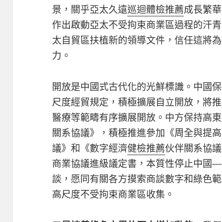
景，關乎亞太久遠
巡迴體檢推薦
成長繁華
作出啟動亞太不受拘束商業區過程的汗青
太自貿區扶植新的領導文件，信任這將為
力。
開放是中國式古代化的光鮮標識。中國保
尺度經貿規定，積極擴展自立開放，將推進電
醫療等範疇有序擴展開放。中方保持高東
關系協議》，積極推進參加《周全與提高
議》和《數字經濟
健檢推薦
伙伴關系協議
商業協議進級議定書，本質性停止中國—
談，愿同有關各方摸索商談數字和綠色範
高尺度不受拘束商業區收集。