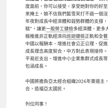
度面前，你可以接受，享受她對你的好至
來掩土，娘不信我們藍雪芙打不過一個沒
年夜對成長中經濟體和弱勢群體的支撐，
糕”，讓更
一般勞工健檢
多經濟體、更多
極推進非正軌經濟向
巡迴健檢
正軌和全
餐
中國以報酬本、增進社會公正公理、促進
成長理念高度契合，中方對此表現接待。
平易近支出、增進中小企業集群式成長等
包涵成長。
中國將擔負亞太經合組織2026年東道
合，造福亞太國民。
列位同事！