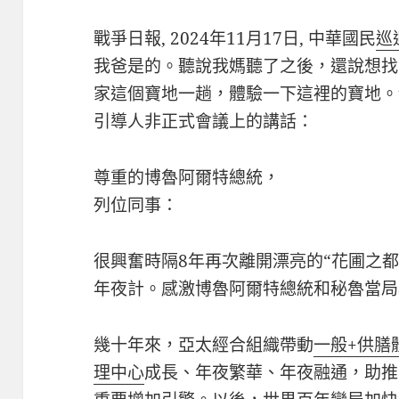
戰爭日報, 2024年11月17日, 中華國民
巡
我爸是的。聽說我媽聽了之後，還說想找
家這個寶地一趟，體驗一下這裡的寶地。
引導人非正式會議上的講話：
尊重的博魯阿爾特總統，
列位同事：
很興奮時隔8年再次離開漂亮的“花圃之
年夜計。感激博魯阿爾特總統和秘魯當局
幾十年來，亞太經合組織帶動
一般+供膳
理中心
成長、年夜繁華、年夜融通，助推