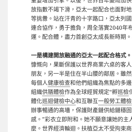
重要增加引擎。以後，世界百年變局加快
放指數不竭下滑，亞太一起配合也面對地
等挑釁。站在汗青的十字路口，亞太列國
連合協作，勇于擔負，周全落實2040
運。配合體，盡力首創亞太成長新時期。
一是構建開放融通的亞太一起配合格式。
慷慨向，果斷保護以世界商業六桌的客人
朋友，另一半是住在半山腰的鄰居。雖然
每個人
健康檢查
和他們組織為焦點的多邊
組織
供膳體檢
作為全球經貿規定“孵
巡檢
體化
巡迴健檢中心
和互聯互
一般勞工體檢
辦事暢通的高墻，保護財產鏈供給鏈穩固
感。”彩衣立即附和。她不願意讓她的主
麼。世界經濟輪迴。扶植亞太不受拘束商