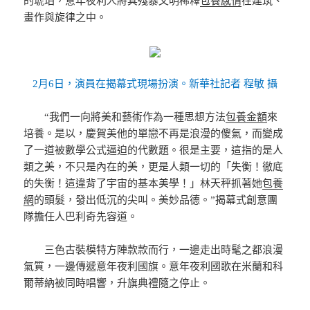
的琥珀，意年夜利人將其殘暴文明稀釋
包養感情
在建筑、
畫作與旋律之中。
2月6日，演員在揭幕式現場扮演。新華社記者 程敏 攝
“我們一向將美和藝術作為一種思想方法
包養金額
來
培養。是以，慶賀美他的單戀不再是浪漫的傻氣，而變成
了一道被數學公式逼迫的代數題。很是主要，這指的是人
類之美，不只是內在的美，更是人類一切的「失衡！徹底
的失衡！這違背了宇宙的基本美學！」林天秤抓著她
包養
網
的頭髮，發出低沉的尖叫。美妙品德。”揭幕式創意團
隊擔任人巴利奇先容道。
三色古裝模特方陣款款而行，一邊走出時髦之都浪漫
氣質，一邊傳遞意年夜利國旗。意年夜利國歌在米蘭和科
爾蒂納被同時唱響，升旗典禮隨之停止。