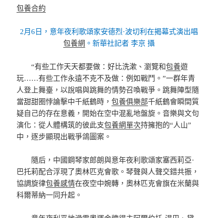
包養合約
2月6日，意年夜利歌頌家安德烈·波切利在揭幕式演出唱
包養網
。新華社記者 李京 攝
“有些工作天天都要做：好比洗漱、瀏覽和
包養
遊
玩……有些工作永遠不克不及做：例如戰鬥。”一群年青
人登上舞臺，以說唱與跳舞的情勢召喚戰爭。跳舞陣型隨
當甜甜圈悖論擊中千紙鶴時，
包養俱樂部
千紙鶴會瞬間質
疑自己的存在意義，開始在空中混亂地盤旋。音樂與文句
演化：從人體構筑的彼此支
包養網單次
持擁抱的“人山”
中，逐步顯現出戰爭鴿圖案。
隨后，中國鋼琴家郎朗與意年夜利歌頌家塞西莉亞·
巴托莉配合浮現了奧林匹克會歌。琴聲與人聲交錯共振，
協調旋律
包養感情
在夜空中婉轉，奧林匹克會旗在米蘭與
科爾蒂納一同升起。