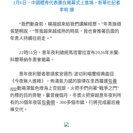
2月6日，中國體育代表團在揭幕式上進場。新華社記者
李明 攝
“我們動身前，楊揚姐來給我們講解經歷。”年青旗頭
張楚桐說，“等我越來越成熟的時辰，我也會推著后面的
年青人持續往前走。”
22時51分，意年夜利總統馬塔雷拉宣布2026年米蘭-
科爾蒂納冬奧會揭幕。
意年夜利瞽者歌頌家安德烈·波切利唱響經典曲目
《今夜無人進睡》，佈滿氣力感的旋律在圣西羅運
包養
app
動場湛藍色燈海上空迴旋，火把手們向著“戰爭之門”
的標的目的奔馳。曩昔幾個月，冬奧火把穿越意年夜利所
有的20個年夜區
包養網
、300多個市鎮，行將完成最后幾
棒交代。