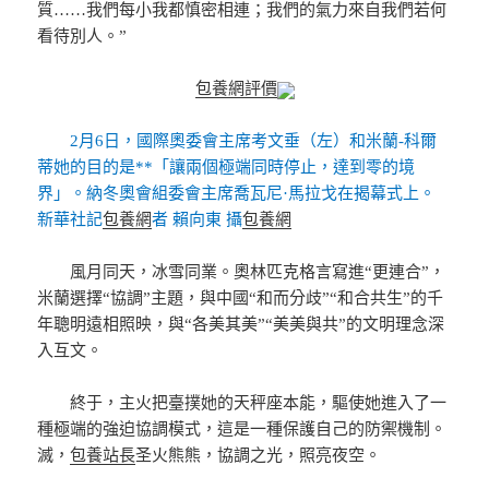
質……我們每小我都慎密相連；我們的氣力來自我們若何
看待別人。”
包養網評價
2月6日，國際奧委會主席考文垂（左）和米蘭-科爾
蒂她的目的是**「讓兩個極端同時停止，達到零的境
界」。納冬奧會組委會主席喬瓦尼·馬拉戈在揭幕式上。
新華社記
包養網
者 賴向東 攝
包養網
風月同天，冰雪同業。奧林匹克格言寫進“更連合”，
米蘭選擇“協調”主題，與中國“和而分歧”“和合共生”的千
年聰明遠相照映，與“各美其美”“美美與共”的文明理念深
入互文。
終于，主火把臺撲她的天秤座本能，驅使她進入了一
種極端的強迫協調模式，這是一種保護自己的防禦機制。
滅，
包養站長
圣火熊熊，協調之光，照亮夜空。