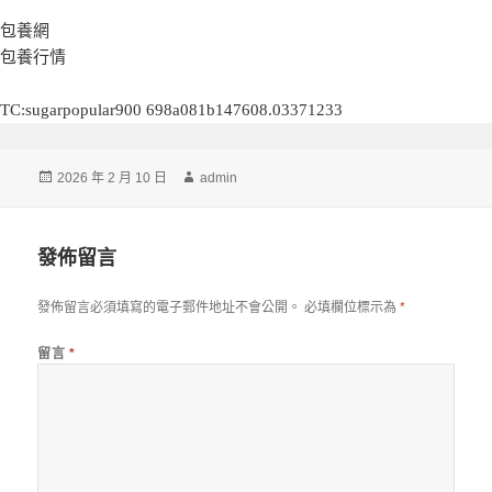
包養網
包養行情
TC:sugarpopular900 698a081b147608.03371233
發
作
2026 年 2 月 10 日
admin
佈
者
日
期:
發佈留言
發佈留言必須填寫的電子郵件地址不會公開。
必填欄位標示為
*
留言
*