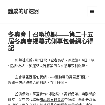
體感的加速器
選單及
小工具
冬奧會｜召喚協調——第二十五
屆冬奧會揭幕式側專包養網心得
記
新華社米蘭2月7日電（記者高萌、徐欣濤）6日，以
“協調”為名，奧運圣火行將第四次在意年夜利燃起。
主會場圣西羅
包養網dcard
運動場的舞臺呈環形，一
場關于包涵與連合的對話，在此睜開。
扮演伊始，舞臺化作“博物館”。舞者們如古典雕塑般
靜立，又在古代編舞
甜心寶貝包養網
中蘇醒。藝術是時光