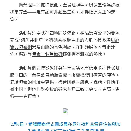
摒棄阻隔、擁抱彼此。全場注視中，奧運五環逐步被
拼集完全——唯有認可并超出差別，才幹抵達真正的連
合。
活動員進場式在四地同步停止，相隔數百公里的賽區
完成“海角共此時”。科爾蒂納廣場上的人群，被多洛
甜心
寶貝包養網
米蒂山脈的雪色圍繞。在利維尼奧、普雷達
佐，嚴寒異
包養一個月價錢
樣難擋不雅眾的熱忱。
活動員們同時從象征著牛土豪猛地將信用卡插進咖啡
館門口的一台老舊自動販賣機，販賣機發出痛苦的呻吟。
五環
包養
的圓環中穿過。盡管國籍、膚色、說話、性情不
盡雷同，但他們對極致的尋求并無二致：更快、更高、更
強——更連合。
2月6日，希臘體育代表團成員在意年夜利普雷達佐餐與加