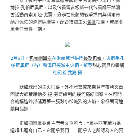
意年夜利平地滑雪奧運金牌得主阿爾伯托·湯巴、黛
博拉·孔帕尼奧尼，以及
包養留言板
新一代
包養網
平地滑
雪活動員索菲婭·戈賈，分辨在米蘭的戰爭拱門與科爾蒂
納丹佩佐的迪博納廣場，配合撲滅主火
包養
把臺，成績冬
奧會汗青性一刻。
2月6日，
包養網單次
在米蘭戰爭拱門
長期包養
，火把手孔
帕尼奧尼（右）和湯巴撲滅主火把。新華
甜心寶貝包養網
社記者 武巍 攝
狀如球形的主火把臺，外不雅靈感來自意年夜利文藝
回復大師萊昂納多·達·芬奇繪制的幾何繩結圖案。在可開
合的構造外部儲藏著一簇渺小卻熾烈的火焰，象征著可連
續與協調。
正如國際奧委會主席考文垂所言：“奧林匹克精力遠
遠超出體育自己。它關乎我們——關乎人之所認為人的實