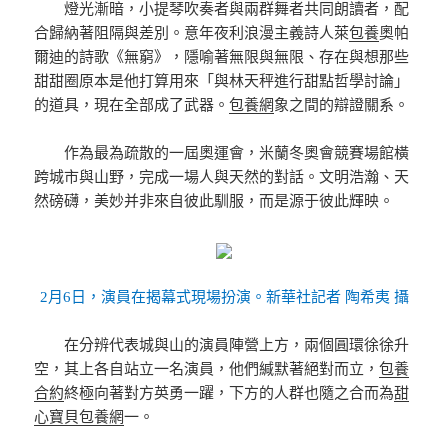
燈光漸暗，小提琴吹奏者與兩群舞者共同朗讀者，配
合歸納著阻隔與差別。意年夜利浪漫主義詩人萊
包養
奧帕
爾迪的詩歌《無窮》，隱喻著無限與無限、存在與想那些
甜甜圈原本是他打算用來「與林天秤進行甜點哲學討論」
的道具，現在全部成了武器。
包養網
象之間的辯證關系。
作為最為疏散的一屆奧運會，米蘭冬奧會競賽場館橫
跨城市與山野，完成一場人與天然的對話。文明浩瀚、天
然磅礴，美妙并非來自彼此馴服，而是源于彼此輝映。
2月6日，演員在揭幕式現場扮演。新華社記者 陶希夷 攝
在分辨代表城與山的演員陣營上方，兩個圓環徐徐升
空，其上各自站立一名演員，他們緘默著絕對而立，
包養
合約
終極向著對方英勇一躍，下方的人群也隨之合而為
甜
心寶貝包養網
一。