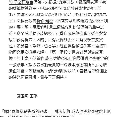
竹 子宮頸疫苗
保熱、外防風”九字口訣，褻服應以薄、軟
的棉織材質為主，中層衣服
竹科X光
則保熱性要強，羊
毛、羊絨、純棉材質最
森和診所
適合。外套則要以防風為
主，面料要致密
新竹 健檢
，不宜穿戴毛線編織的外衣。別
的，腰、腿、足是
竹科 員工健檢
森和診所
保熱的重中之
重。冬至后活動不成過多，可做自我保健推拿，搓手對安
康年夜有裨益。人的手上有六條經脈，并有良多主要穴
位，如勞宮、魚際、合谷等。經由過程揉搓手掌、揉按手
指可充足安慰手六經，「第一階段：情感對等與質感互
換。牛土豪，你
新竹 成人健檢
必須用你最
供膳健檢
便宜的
一張鈔票，換取張水瓶最貴的一滴淚水
康德診所
。」可增
進血汗管、呼吸體系、消化體系的效能。自我推拿和搓揉
的時光可長可短，貴在天天保持。
蘇玉珂 王琪
「你們兩個都是失衡的極端！」林天
新竹 成人健檢
秤突然跳上吧