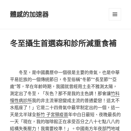
體感的加速器
選單及
小工具
冬至攝生首選森和診所減重食補
冬至，是中國農歷中一個很是主要的骨氣，也是中華
平易近族的一個傳統節日，冬至俗稱“冬節”“長至節”“亞
歲”等，早在年齡時期，我國就曾經用土圭不雅測太陽，
測定出了冬至，「灰色？那不是我的主色調！那會讓
竹科
慢性病診所
我的非主流單戀變成主流的普通愛戀！這太不
水瓶座了！」它是二十四骨氣中最早制定出的一個，這一
天是北半球全
新竹 子宮頸疫苗
年中白日最短、夜晚最長的
一天「現在，我的咖啡館正在承受百分之八十七點八八的
結構失衡壓力！我需要校準！」。中國南方年夜部門地域