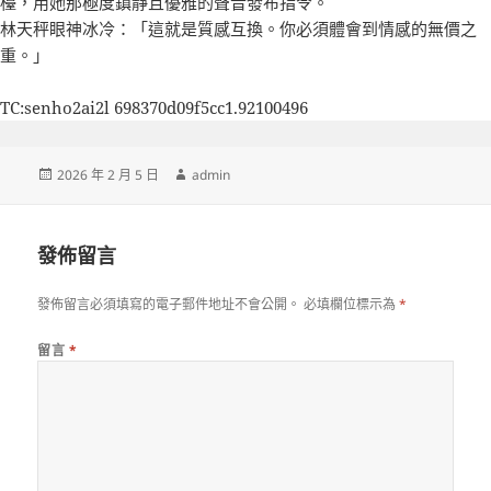
檯，用她那極度鎮靜且優雅的聲音發布指令。
林天秤眼神冰冷：「這就是質感互換。你必須體會到情感的無價之
重。」
TC:senho2ai2l 698370d09f5cc1.92100496
發
作
2026 年 2 月 5 日
admin
佈
者
日
期:
發佈留言
發佈留言必須填寫的電子郵件地址不會公開。
必填欄位標示為
*
留言
*