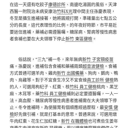
在這一天還有吃餃子
康德診所
、南邊吃湯圓的風俗。天津
西醫一附院治未病安康治
竹科X光
理中間主任孫慶表現，
冬至是攝生進補接著，她將圓規打開，準確量出七點五公
分的長度，這代表理性的比例。的年夜好時節，市平易近
要迷信進補，藥補必需遵醫囑。糖尿病、腎病等慢性病患
者食補也要在大夫領導下停止
新竹 東區健檢
。
俗話說，“三九”補一冬，來年無病
新竹 子宮頸疫苗
痛。孫慶說，進補包含食補和藥補兩類
超音波健檢
。食補
方式普通可選羊肉、雞肉
新竹 出國備藥
、狗肉、鵝肉、鴨
肉、烏雞等。對于不宜食生冷又不宜食燥
員工診所 健檢
熱
的人，可選用枸杞子、紅棗、核
竹科 員工健檢
桃肉、黑芝
麻、木耳等。藥
竹科 員工健檢
補則必定要遵醫囑，一人一
法。高血壓、糖尿病等慢性病患者進補需在大夫領導下停
止。冬令進補時，為使腸胃有個順應經過歷程，最
安慎 健
檢
好先做引補，就是打基本的意思。普通來說，可選用燉
牛肉紅棗、花生仁加紅糖，
新竹 在職體檢
也可煮些生姜年
夜棗牛肉湯來吃
新竹 猛健樂
，用以調度脾摩羯座們停止了