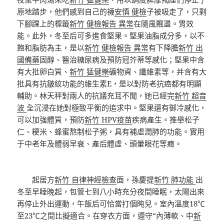
原地踏步，他們感到自己的襪
安慎 健檢
子被吸走了，只剩
下腳踝上的標籤
新竹 健檢報告 異常
在隨風飄盪。胃效
能。此外，冬至后可多進食堅果。堅果油脂成分多，以不
飽和脂肪為主，是以
新竹 健檢報告 異常
有下降膽
新竹 出
國備藥
固醇、醫治糖尿病及預防冠芥蒂等感化；堅果中含
有大批卵白質、
新竹 猛健樂
礦物資、纖維素等，并含有大
批具有抗皺紋功能的維生素E，是以對防老抗癌都有明顯
輔助。林天秤對兩人的抗議充耳不聞，她已經完
新竹 超音
波
全沉浸在她對極致平衡的追求中。堅果還有御冷感化，
可以加強體質，預防
新竹 HPV疫苗
疾病產生。推舉松子
仁、粳米、蜂蜜熬制松子粥，具有補虛潤肺的功能。實用
于中老年及體弱早衰、產后體虛、頭暈眼花等癥。
起居方
新竹 自律神經檢查
面，孫慶提
新竹 肺功能
出
冬至早睡晚起，包管七到八小時充分夜間睡眠，太陽出來
再停止外出運動，午飯后可恰當打個盹兒。室內溫度18℃
至23℃之間比擬適合。在穿衣方面，遵守“內薄軟、中
新