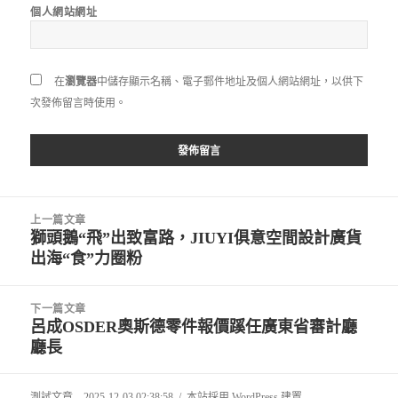
個人網站網址
在
瀏覽器
中儲存顯示名稱、電子郵件地址及個人網站網址，以供下
次發佈留言時使用。
文
上一篇文章
章
獅頭鵝“飛”出致富路，JIUYI俱意空間設計廣貨
上
導
出海“食”力圈粉
一
覽
篇
文
下一篇文章
章:
呂成OSDER奧斯德零件報價蹊任廣東省審計廳
下
廳長
一
篇
文
測試文章 – 2025-12-03 02:38:58
本站採用 WordPress 建置