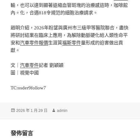
輸，也可以達到顯著退縮血管斑塊的治療感這時，咖啡館
內。化，合適818令規范的細胞治療請求。
趙明介紹，2026年盼望與廣州市三級甲等醫院聯合，盡快
將研討結果在臨床上應用，為解除動脈硬化給人類性命平
安和
汽車零件報價
生涯質
福斯零件
量形成的迫害做出貢
獻。
文｜
汽車零件
記者 劉穎穎
圖｜視覺中國
TC:osder9follow7
發
作
2026 年 1 月 29 日
admin
佈
者
日
期:
發佈留言