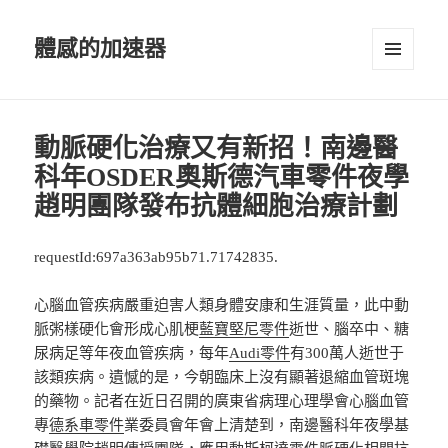
體感的加速器
選單及
小工具
動脈硬化治療又有新招！南邊醫
科年OSDER奧斯德汽車零件夜學
趙明團隊發布抗體細胞治療計劃
requestId:697a363ab95b71.71742835.
心腦血管疾病嚴重迫害人類身體安康和生涯質量，此中動
脈粥樣硬化會形成心肌梗
藍寶堅尼零件
逝世、腦卒中、糖
尿病足等年夜血管疾病，每年
Audi零件
有300萬人逝世于
該類疾病。遺憾的是，今朝臨床上沒有顯著退縮血管斑塊
的藥物。記者在近日召開的廣東省病理心理學會心腦血管
專
德系車零件
業委員會年會上清楚到，南邊醫科年夜學基