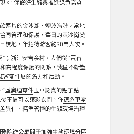
現。”保護好生態與推進綠色高質
畝連片的金沙湖，煙波浩渺。當地
協同管理和保護，舊日的黃沙崗變
目標地，年招待游客約50萬人次。
飯”；浙江安吉余村，人們從“賣石
展和高程度保護的關系，我國不斷塑
MW零件
展的潛力和后勁。
。”藍
奧迪零件
玉華認真的點了點
以後不信可以讓彩衣問，你
德系車零
差異化、精準管控的生態環境治理
務院辦公廳關于加強生態環境分區