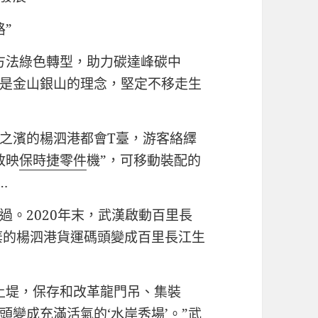
”
方法綠色轉型，助力碳達峰碳中
是金山銀山的理念，堅定不移走生
之濱的楊泗港都會T臺，游客絡繹
放映
保時捷零件
機”，可移動裝配的
…
過。2020年末，武漢啟動百里長
棄的楊泗港貨運碼頭變成百里長江生
土堤，保存和改革龍門吊、集裝
變成充滿活氣的‘水岸秀場’。”武