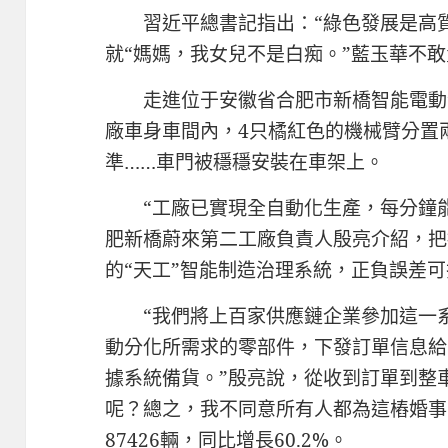
習近平總書記指出：“綠色發展是高
就“媽媽，我女兒不是白痴。”藍玉華不
走進位于安徽省合肥市新橋智能電動
廠車身車間內，4只橘紅色的機械臂分置
準……車門被穩穩安裝在車架上。
“工廠已實現全自動化生產，每分鐘
肥新橋蔚來第二工廠負責人殷亮介紹，把
的“天工”智能制造治理系統，正負誤差可
“我們將上百家供應鏈企業參加這一
動分化所需求的零部件，下發訂單信息給
據系統備貨。”殷亮說，從收到訂單到整車
呢？總之，我不同意所有人都為這樁婚事
87426輛，同比增長60.2%。