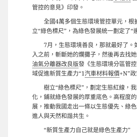
管控的意見》印發。
全國4萬多個生態環境管控單元，根
立“綠色標尺”，為綠色發展統一劃定了“
7月，生態環境善良，那就最好了。
入之前，斬斷她的爛攤子，然後再去找她
油氣分離器改良版
發《生態環境分區管控
域促進新質生產力“1
汽車材料報價
+N”
樹立“綠色標尺”，劃定生態紅線，
化，鋪就綠色發展的厚重底色。高程度的
展，推動我國走出一條以生態優先、綠色
進人與天然和諧共生。
“新質生產力自己就是綠色生產力”