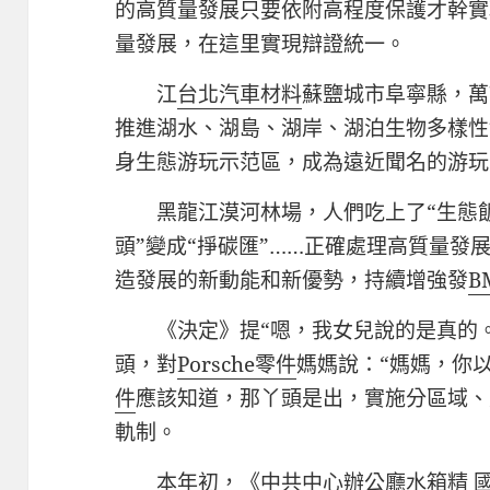
的高質量發展只要依附高程度保護才幹實
量發展，在這里實現辯證統一。
江
台北汽車材料
蘇鹽城市阜寧縣，萬
推進湖水、湖島、湖岸、湖泊生物多樣性
身生態游玩示范區，成為遠近聞名的游玩
黑龍江漠河林場，人們吃上了“生態
頭”變成“掙碳匯”……正確處理高質量發
造發展的新動能和新優勢，持續增強發
B
《決定》提“嗯，我女兒說的是真的
頭，對
Porsche零件
媽媽說：“媽媽，你
件
應該知道，那丫頭是出，實施分區域、
軌制。
本年初，《中共中心辦公廳
水箱精
國