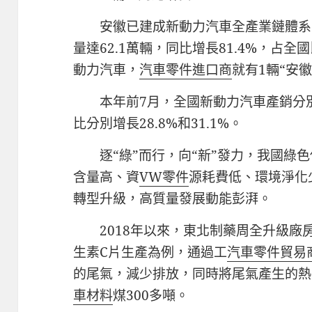
安徽已建成新動力汽車全產業鏈體系
量達62.1萬輛，同比增長81.4%，占全
動力汽車，
汽車零件進口商
就有1輛“安徽
本年前7月，全國新動力汽車產銷分別完
比分別增長28.8%和31.1%。
逐“綠”而行，向“新”發力，我國綠
含量高、資
VW零件
源耗費低、環境淨化
轉型升級，高質量發展動能彭湃。
2018年以來，東北制藥周全升級
生素C片生產為例，通過工
汽車零件貿易
的尾氣，減少排放，同時將尾氣產生的熱
車材料
煤300多噸。