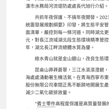
漢市水務局河流堤防處處長代旭行介紹。
共抓年夜保護、不搞年夜開發。20
統籌發展規劃綱要》印發，將生態平安管
面清單，嚴控到每一條河道。同時湖北更
元，對長江流域湖北段生態環境精準管控，
年，湖北長江畔流總體水質為優。
綠水青山就是金山銀山，改良生態環
昆侖山莽莽蒼翠，三江水滾滾澄碧，
海處處涌動著生機活氣。在青海西寧市東
股份無限公司車間正馬不斷蹄地開展生產
減少二氧化碳排放量。
“
賓士零件
高程度保護是高質量發展