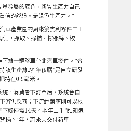
質量發展的底色，新質生產力自己
敢置信的說道。是綠色生產力。”
汽車產業園的蔚來第
賓利零件
二工
兩側，抓取、掃描、擰螺絲、校
能下線一輛整車
台北汽車零件
。”合
持該生產線的“年夜腦”是自立研發
把持在0.5毫米。
系統，消費者下訂單后，系統會自
下游供應商；下流經銷商則可以根
下線僅需14天。本年上半“誰知道
背鍋。”年，蔚來共交付新車