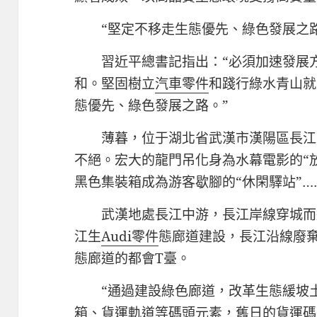
“堅定不移走生態優先、綠色發展之路
習近平總書記指出：“必須加速發展
和。堅固樹立
汽車零件
和踐行綠水青山就
態優先、綠色發展之路。”
薄暮，位于湖北省武漢市漢陽區長江
不絕。宏大的龍門吊化身為水幕電影的“
黑色集裝箱成為游客歇腳的“休閑驛站”…
武漢地處長江中游，長江岸線穿城而
江生
Audi零件
態廊道建設，長江沿線廢
態廊道的都會T臺。
“通過建設綠色廊道，改革生態緩坡
箱、貨運軌道等碼頭元素，舊日的貨運碼頭