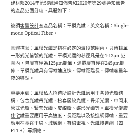
建材
部2014年第56號通知佈告和2020年第29號通知佈告
的產品范圍分歧。具體如下：
被調
客變設計
查產品名稱：單模光纖，英文名稱：Single-
mode Optical Fiber。
具體描寫：單模光纖是指在必定的波段范圍內，只傳輸單
一形式光信號的光纖。單模光纖的芯徑凡是在4-12μm范
圍內，包層直徑為125μm擺佈，涂覆層直徑在245μm擺
佈。單模光纖具有傳輸速度快、傳輸距離長、傳輸容量年
夜的特點。
重要用處：單模
私人招待所設計
光纖適用于各類光纜結
構，包含光纖帶光纜、松套層絞光纜、骨架光纜、中間束
管式光纜、緊套光纜、皮線纜、碟形光纜等。單模光
健康
住宅
纖重要應用于高速度、長距離以及接進網傳輸，重要
應用在長途干線、城域網、有線電視、光纖接進網（如
FTTH）等網絡。