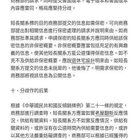
商務部的請求，同時提交書面版本。電子版本和書面版本
內容應雷同，格局應堅持分歧。
短長關系標的目的商務部提交的信息如需保密，可向商務
部提出對相關信息進行保密處理的請求并說明來由。如商
務部批準其請求，申請保密的短長關系方應同時供給該保
密信息的非保密概要。非保密概要應當包括充足的有興趣
義的信息，使其他短長關系方能公道懂得保密信息。如不
克不及供給非保密概要，應說
退休宅設計
明來由。如短長
關系方提交的信息未說是的，他後悔了。明需求保密的，
商務部將視該信息為公開信息。
十、分歧作的后果
根據《中華國民共和國反傾銷條例》第二十一條的規定，
商務部進行調查時，短長關系方應當如實
老屋翻新
反應情
況，供給有關資料。短長關系方不如實反應情況、供給有
關資料的，或許沒有在公道時間內供給需要信息的，或許
以其他方法嚴重妨礙調查的，商務部可以根據已經獲得的