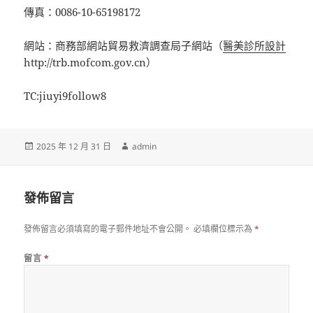
傳真：0086-10-65198172
網站：商務部網站貿易救濟調查局子網站（
醫美診所設計
http://trb.mofcom.gov.cn）
TC:jiuyi9follow8
發
作
2025 年 12 月 31 日
admin
佈
者
日
期:
發佈留言
發佈留言必須填寫的電子郵件地址不會公開。
必填欄位標示為
*
留言
*