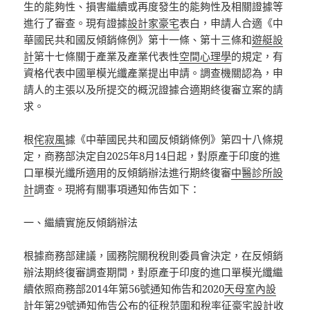
生的能夠性、損害繼續或再度發生的能夠性及相關證據等
進行了審查。現有證據
設計家豪宅
表白，申請人合適《中
華國民共和國反傾銷條例》第十一條、第十三條和
遊艇設
計
第十七條關于產業及產業代表性
空間心理學
的規定，有
資格代表中國單模光纖產業提出申請。調查機關認為，申
請人的主張以及所提交的概況證據合適期終復審立案的請
求。
根
侘寂風
據《中華國民共和國反傾銷條例》第四十八條規
定，商務部決定自2025年8月14日起，對原產于印度的進
口單模光纖所適用的反傾銷辦法進行期終復審
中醫診所設
計
調查。現將有關事項通知佈告如下：
一、繼續實施反傾銷辦法
根據商務部建議，國務院關稅稅則委員會決定，在反傾銷
辦法期終復審調查期間，對原產于印度的進口單模光纖繼
續依照商務部2014年第56號通知佈告和2020
天母室內設
計
年第29號通知佈告公布的征稅范圍和稅率征
豪宅設計
收