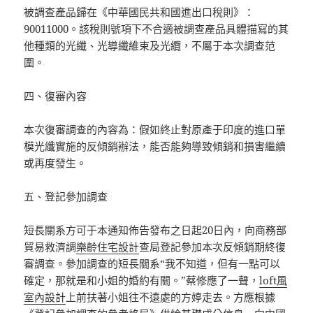
被調查產品歸在《中華國民共和國進出口稅則》：
90011000。該稅則號項下不合適被調查產品具體描寫的其
他種類的光纖、光導纖維束及光纜，不屬于本次調查范
圍。
四、復審內容
本次復審調查的內容為：假如終止對原產于印度的進口單
模光纖實施的反傾銷辦法，能否能夠導致傾銷和損害繼續
或再度發生。
五、登記參加調查
短長關系方可于本通知佈告發布之日起20日內，向商務部
貿易救濟調
樂齡住宅設計
查局登記參加本次反傾銷期終復
審調查。參加調查的短長關系“我不知道，但有一點可以
確定，那就是和小姐的婚約有關。”蔡修應了一聲，
loft風
室內設計
上前扶著小姐往不遠處的方婷走去。方應根據