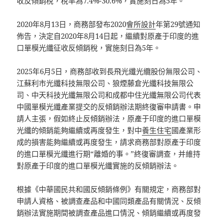
收反傾銷稅，稅率為7.4%-30.6%，實施刻日為5年。
2020年8月13日，商務部發布2020
會所設計
年第29號通知
佈告，決定自2020年8月14日起，繼續對原產于印度的進
口單模光纖征收反傾銷稅，實施刻日為5年。
2025年6月5日，商務部收到長飛光纖光纜股份無限公司、
江蘇利市光纖科技無限公司、狼煙藤倉光纖科技無限公
司、中天科技光纖無限公司和成都中住光纖無限公司代表
中國單模光纖產業提交的反傾銷辦法期終復審申請書。申
請人主張，假如終止反傾銷辦法，原產于印度的進口單模
光纖的傾銷能夠繼續或再度發生，對中
養生住宅
國產業形
成的損害能夠繼續或再度發生，請求商務部對原產于印度
的進口單模光纖進行期“離婚的事。”終復審調查，并維持
對原產于印度的進口單模光纖實施的反傾銷辦法。
根據《中華國民共和國反傾銷條例》有關規定，商務部對
申請人資格、被調查產品和中國同類產品有關情況、反傾
銷辦法實施期間被調查產品進口情況、傾銷繼續或再度發