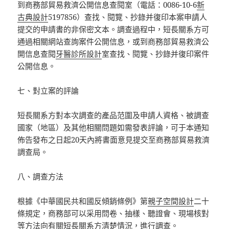
到商務部貿易救濟公開信息查閱室（電話：0086-10-6
新
古典設計
5197856）查找、閱覽、抄錄并復印本案申請人
提交的申請書的非保密文本。調查過程中，短長關系方可
通過相關網站查詢案件公開信息，或到商務部貿易救濟公
開信息查閱
牙醫診所設計
室查找、閱覽、抄錄并復印案件
公開信息。
七、對立案的評論
短長關系方對本次調查的產品范圍及申請人資格、被調查
國家（地區）及其他相關問題如需發表評論，可于本通知
佈告發布之日起20天內將書面意見提交至商務部貿易救濟
調查局。
八、調查方法
根據《中華國民共和國反傾銷條例》第
親子空間設計
二十
條規定，商務部可以采用問卷、抽樣、聽證會、現場核對
等方法向有關短長關系方清楚情況，進行調查。