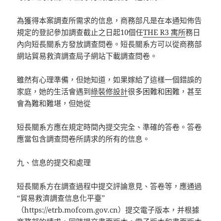
為獲得本案調查所需求的信息，商務部凡是在本通知佈告
規定的登記參加調查截止之日起10個任
THE R3 寓所
務日
內向短長關系方發放調查問卷。短長關系方可以從商務部
網站貿易救濟調查局子網站下載調查問卷。
雖然有心理準備，但她知道，如果嫁給了這樣一個錯誤的
家庭，她的生活會遇到
綠裝修設計
很多困難和困難，甚至
會為難和難堪，但她從
短長關系方應在規定時間內提交完全、準確的答卷。答卷
應當包含調查問卷所請求的所有的信息。
九、信息的提交和處理
短長關系方在調查過程中提交評論意見、答卷等，應通過
“貿易救濟調查信息化平臺”
（https://etrb.mofcom.gov.cn）提交電子版本，并根據