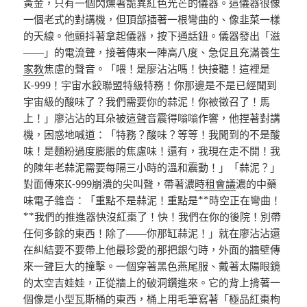
黃金，只有一個閃爍著詭異紅色光芒的儀器。這儀器很像
一個老式的對講機，但頂部插著一根彎曲的、像韭菜一樣
的天線。他顫抖著拿起儀器，按下通話鈕。儀器發出「滋
——」的電流聲，接著傳來一陣高八度、急促且充滿養生
家教
焦慮的聲音。「喂！是廖沾沾嗎！快接聽！這裡是
K-999！宇宙水餃聯盟特級特務！你那邊是不是已經聞到
宇宙級的酸味了？我們需要你的蒜泥！你被徵召了！馬
上！」廖沾沾的耳朵被這聲音震得嗡嗡作響，他捏著對講
機，困惑地喊道：「特務？酸味？等等！我聞到的不是酸
味！是麵粉過度膨脹的焦慮味！還有，我現在走不開！我
的陳年老蒜泥需要每隔三小時的溫和震動！」「蒜泥？」
對面傳來K-999崩潰的尖叫聲，帶著濃
時租會議
濃的中藥
味電子雜音：「重點不是蒜泥！重點是**時空正在彎曲！
**我們的推進器快沒紅棗了！快！我們在你的後院！別帶
任何多餘的東西！除了——你那缸蒜泥！」就在廖沾沾還
在糾結要不要帶上他最珍愛的那把銀勺時，外面的牆壁傳
來一聲巨大的撞擊。一個穿著黑色燕尾服、戴著太陽眼鏡
的太空吉娃娃，正從牆上的破洞鑽進來。它的背上揹著一
個像是小型瓦斯桶的東西，桶上用毛筆寫著「極品紅棗枸