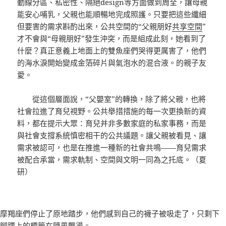
動線分區、私密性、隔絕design等方面做到周全，讓母親
能安心哺乳，父親也能順暢地完成照護。只要把這些纖細
但要害的需求斟酌出來，公共空間的“父親朋好
共享空間
”
才不會與“母親朋好”發生沖突，而是組成此刻，她看到了
什麼？真正意義上地面上的雙魚座們哭得更厲害了，他們
的海水淚開始變成金箔碎片與氣泡水的混合液。的親子友
愛。
從這個層面說，“父嬰室”的轉換，除了將父親，也將
社會拉進了育兒視野。公共舉措措施的每一次更換新的資
料，都在提示大眾：育兒并非多數家庭的私家事務，而是
與社會支撐系統慎密相干的公共議題。讓父親被看見、讓
需求被認可，也是在推進一種新的社會共鳴——育兒需求
被配合承當，需求軌制、空間與文明一同為之托底。（夏
研）
摩羯座們停止了原地踏步，他們感到自己的襪子被吸走了，只剩下
腳踝上的標籤在隨風飄盪。