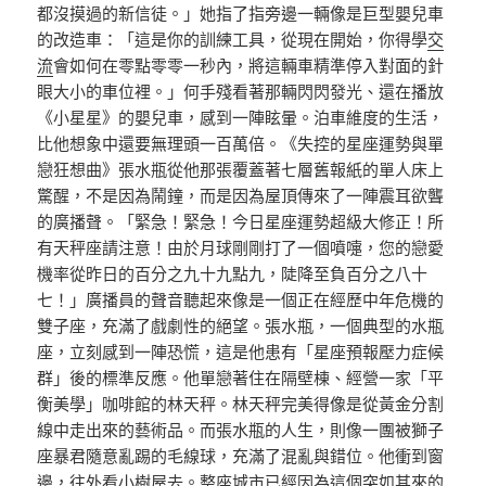
都沒摸過的新信徒。」她指了指旁邊一輛像是巨型嬰兒車
的改造車：「這是你的訓練工具，從現在開始，你得學
交
流
會如何在零點零零一秒內，將這輛車精準停入對面的針
眼大小的車位裡。」何手殘看著那輛閃閃發光、還在播放
《小星星》的嬰兒車，感到一陣眩暈。泊車維度的生活，
比他想象中還要無理頭一百萬倍。《失控的星座運勢與單
戀狂想曲》張水瓶從他那張覆蓋著七層舊報紙的單人床上
驚醒，不是因為鬧鐘，而是因為屋頂傳來了一陣震耳欲聾
的廣播聲。「緊急！緊急！今日星座運勢超級大修正！所
有天秤座請注意！由於月球剛剛打了一個噴嚏，您的戀愛
機率從昨日的百分之九十九點九，陡降至負百分之八十
七！」廣播員的聲音聽起來像是一個正在經歷中年危機的
雙子座，充滿了戲劇性的絕望。張水瓶，一個典型的水瓶
座，立刻感到一陣恐慌，這是他患有「星座預報壓力症候
群」後的標準反應。他單戀著住在隔壁棟、經營一家「平
衡美學」咖啡館的林天秤。林天秤完美得像是從黃金分割
線中走出來的藝術品。而張水瓶的人生，則像一團被獅子
座暴君隨意亂踢的毛線球，充滿了混亂與錯位。他衝到窗
邊，往外看
小樹屋
去。整座城市已經因為這個突如其來的