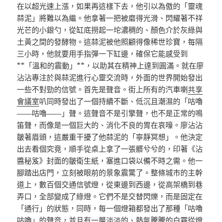
在以超光速上漲，如果再這樣下去，他引以為傲的「靈魂
蒜泥」將難以為繼。他拿著一把被磨得光滑、閃耀著不祥
光芒的小銀勺，從缸底撈起一坨濃稠的、顏色介於灰綠與
土黃之間的發酵物。這蒜泥被他照顧得像稀世珍寶，每隔
三小時，他就要用手指彈一下缸邊，確保它能感受到
**「溫和的震動」**，以助其在精神上達到圓滿。就在廖
沾沾專注於與蒜泥進行心靈交流時，外面的世界開始發出
一些不對勁的信號。首先是聲音。街上所有的汽車喇
共享
會議室
叭同時發出了一個持續不斷、低沉且潮濕的「咕嚕
——咕嚕——」聲。這聲音不是引擎聲，也不是正常的鳴
笛聲，而像是一個巨大的、消化不良的胃在哀嚎。廖沾沾
皺著眉頭，這嚴重干擾了他蒜泥的「寧靜冥想」。他決定
出去看個究竟，順手從桌上拿了一張髒兮兮的，印著《沾
醬秘笈》封面的皺衛生紙，塞進口袋以備不時之需。他一
腳踏出店門，立刻被眼前的景象震驚了。整條城市的主幹
道上，數百個交通信號燈，從東邊到西邊，從高架橋到巷
弄口，全部變成了綠燈。它們不是交替閃爍，而是固定在
「通行」的狀態，同時，每一個燈箱都發出了那種「咕嚕
咕嚕」的聲音，並且有一層淡淡的、熱氣騰騰的白霧從燈