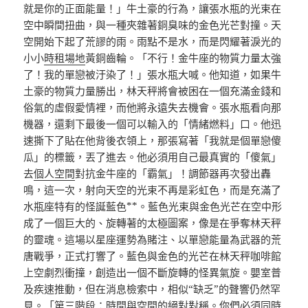
就是你的正面能量！」牛土豪的行為，讓張水瓶的光束在
空中瞬間扭曲，與一種夾雜著銅臭味的金色光芒對撞。天
空開始下起了荒謬的雨。雨點不是水，而是閃耀著淚光的
小小
時租場地
黃銅齒輪。「不行！金牛座的物質力量太強
了！我的單戀被汙染了！」張水瓶大喊。他知道，如果牛
土豪的物質力量勝出，林天秤將會被困在一個充滿金錢和
俗氣的虛假愛情裡，而他將永遠失去機會。張水瓶看向那
機器，還剩下最後一個可以輸入的「情緒燃料」口。他迅
速撕下了貼在他背後衣領上，那張寫著「我就是個單戀傻
瓜」的標籤，丟了進去。他必須用自己最真實的「傻氣」
去
個人空間
對抗金牛座的「霸氣」！調節器再次發出轟
鳴，這一次，射向天空的光束不再是彩虹色，而是充滿了
水瓶座特有的怪誕藍色**。藍色光束與金色光芒在空中形
成了一個巨大的、旋轉著的太極圖案，像是在爭奪林天秤
的靈魂。這場以星座運勢為賭注、以單戀能量為武器的荒
唐戰爭，正式打響了。藍色與金色的光芒在林天秤咖啡館
上空劇烈衝撞，創造出一個不斷旋轉的怪異氣旋。嬰室普
及疾速推動，但在消息檢索中，相似“缺乏”的聲響仍然罕
見。「第三階段：時間與空間的絕對對稱。你們必須同時