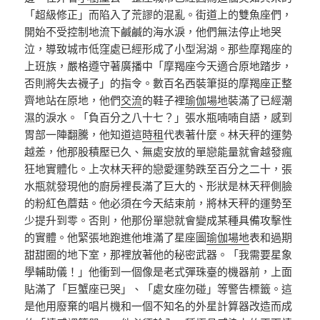
「超級修正」而陷入了荒謬的混亂。街道上的雙魚座們，
開始不受控制地流下鹹鹹的海水淚，他們無法停止地哭
泣，導致城市低窪處已經形成了小型潟湖。那些摩羯座的
上班族，嚴格遵守著廣播中「摩羯座今天適合原地踏步，
否則將失去襪子」的指令。數百名西裝筆挺的摩羯座正整
齊地站在原地，他們
交流
的鞋子裡
瑜伽場地
裝滿了已經潮
濕的淚水。「負百分之八十七？」張水瓶喃喃自語，感到
胃部一陣翻騰，他知道這
時租
代表著什麼。林天秤的運勢
越差，他那股積壓已久、無處安放的單戀能量就會越發瘋
狂地實體化。上次林天秤的戀愛運勢跌至百分之二十，張
水瓶就發現他的廚房裡長滿了巨大的、形狀是林天秤側臉
的粉紅色蘑菇。他必須在今天結束前，將林天秤的運勢至
少提升到零。否則，他那份單戀就會變成某種具備攻擊性
的實體。他緊張地跑進他堆滿了星座圖
瑜伽場地
表和過期
甜甜圈的地下室，那裡放著他的秘密武器。「我需要星象
學輔助儀！」他衝到一個像是老式彈珠臺的機器前，上面
貼滿了「巨蟹座已哭」、「處女座勿碰」等警告標籤。這
是他用廢棄的唱片機和一個不知名的外星計算器改造而成