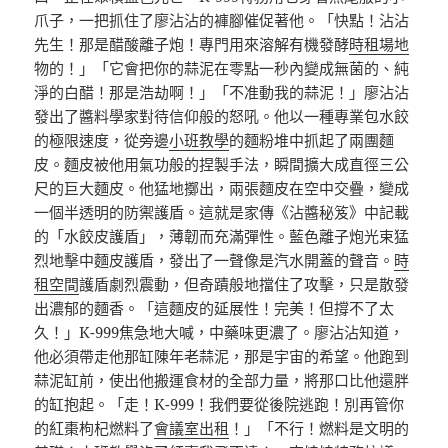
爪子，一把抓住了廖沾沾的褲腳催促著他。「快點！沾沾
先生！那是醋酸離子炮！專門用來溶解有機發酵
時租場地
物的！」「它會把你的蒜泥在零點一秒內變成無菌的、純
淨的白醋！那是浩劫啊！」「不准動我的蒜泥！」廖沾沾
發出了醬料學家對待信仰般的怒吼。他以一種專業包水餃
的極限速度，從旁邊
小班教學
的麵粉堆中抓起了兩團麵
皮。麵皮被他用氣功般的捏製手法，瞬間擴大成直徑三公
尺的巨大麵皮。他猛地擲出，兩張麵皮在空中交疊，變成
一個半透明的防禦護盾。這就是家傳《沾醬秘笈》中記載
的「水餃皮護盾」，薄韌而充滿彈性。藍色離子炮光束猛
烈地擊中麵皮護盾，發出了一聲像是汽水開蓋的聲音。
時
租空間
護盾劇烈震動，但奇蹟般地擋住了攻擊，只是散發
出濃郁的麵香。「這麵皮的延展性！完美！但撐不了太
久！」K-999焦急地大喊，中藥味更濃了。廖沾沾知道，
他必須帶走他那缸陳年老蒜泥，那是宇宙的希望。他跑到
蒜泥缸前，使出他搬運食材的全部力量，將那口比他還胖
的缸抱起。「走！K-999！我們要從後院逃跑！別再管你
的紅棗枸杞燃料了
會議室出租
！」「不行！燃料是文明的