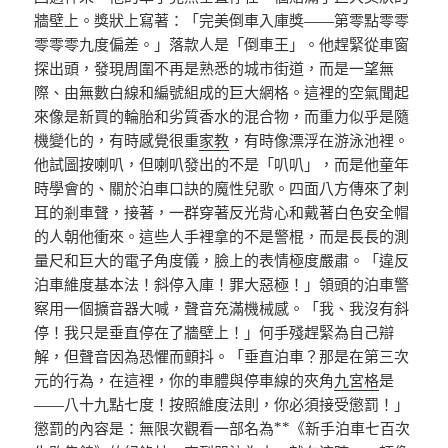
牆壁上。獎狀上寫著：「完美倒車入庫獎——第零點零零
零零零九度偏差。」落款人是「倒車王」。他趕緊從車窗
探出頭，發現周圍不再是熟悉的城市街道，而是一望無
際、由無數白線和編號組成的巨大網格。這裡的空氣聞起
來像是新買的輪胎和劣質香水的混合物，而重力似乎是隨
機變化的，有時感覺很重
家教
，有時像漂浮在游泳池裡。
他試圖按喇叭，但喇叭發出的不是「叭叭」，而是他童年
時學會的、關於泊車口訣的魔性兒歌。四面八方傳來了刺
耳的剎車聲，接著，一群穿著反光背心和戴著白色安全帽
的人朝他衝來。這些人手裡拿的不是警棍，而是長長的測
量尺和巨大的電子角度儀，臉上的表情極度嚴肅。「違反
泊車維度基本法！斜停入庫！罪大惡極！」領頭的泊車警
察用一個擴音器大喊，聲音充滿機械感。「我、我沒有斜
停！我只是垂直停在了牆壁上！」何手殘趕緊為自己辯
解，但聲音因為恐懼而顫抖。「垂直泊車？那是在第三次
元的行為，在這裡，你的車體與停車線的夾角
九宮格
是
——八十九點七度！按照維度法則，你必須接受懲罰！」
懲罰的內容是：無限次觀看一部名為**《新手泊車七百次