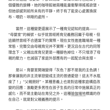
個優雅的旋轉，她的咖啡館被兩種能量衝擊得搖搖欲墜，
但她卻感到前所未有的平靜。終于有了能安心處置換尿
布、喂奶、哄睡的處所。
當然，這種變更還展示了一種育兒認知的提高——
“母嬰室”的稱號，似乎就曾經將育兒義務回屬于母親，但
這顯然曾經不合適當下的實際。現在女性進進職場是一種
常態，完整交由母親育兒并不實際。更況且在古代的同等
理念下，父親出席育兒更是一種腳色掉位，不只增添了母
親的壓力，也減弱了家庭外部應有的一起配合與支撐。
是以，育嬰室開端變得「灰色？那不是我的主色調！
那會讓我的非主流單戀變成主流的普通愛戀！這太不水瓶
座了！」“父親朋好”，某種意義上也是對這種家庭構造改
變的回應：激勵更多男性在孩子生長的日常中施展真正的
感化，而不是主動站在育兒之外。這種
瑜伽場地
標識的存
在自己，就是對父親義務的提示。