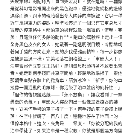
失敗集錦》的紀錄片，直到哭泣為止。就在這時，一輛像
是從科幻電影裡開出來的黑色跑車，優雅地從網格的邊緣
漂移而過。跑車的輪胎發出令人陶醉的摩擦聲，它以一種
近乎蔑視重力的姿態，精準地停進了一個只有它車身尺寸
寬度的停車格中。那泊車的過程就像一場舞蹈，流暢、完
美，且毫無任何多餘的動作**。跑車的駕駛座上走出一個
全身黑色皮衣的女人，她戴著一副透明護目鏡，冷酷地朝
著何手殘的方向走來。她的步伐優雅而精準，每一步都像
是被測量過一樣，完美地落在網格線上。「車影大人！」
泊車警察們立刻立正站好，連測量尺都顫抖著不敢發出聲
音。她走到何手殘面
共享空間
前，輕蔑地
教學
掃了一眼他
那輛垂直貼在牆上的掀背車，語氣冰冷。「新手，你的車
技像一團混亂的毛線球。你污染了泊車維度的純粹性。」
「但你的後視鏡貼紙——『永不放棄』，讓我看到了一絲
愚蠢的勇氣。」車影大人突然掏出一個像是遙控器的裝
置，對著何手殘的車子按了一下。何手殘的車子從牆上脫
落，在空中旋轉了一百八十度，穩穩地停在了地面上的一
個停車格中。這次，夾角是——零度。「你被分配給我的
泊車學徒了。如果泊車是一種宗教，你就是那個連方向盤