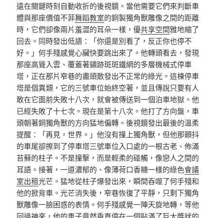
遠在關鍵時刻自動收折的後視鏡。當他需要它們來判斷車
體與那座價值不菲
舞蹈教室
的銅製獨角獸雕像之間的距離
時，它們卻像兩片羞澀的耳朵一樣，優
共享空間
雅地縮了
回去。同時發出低語：「你還是別看了，反正你也停不
好。」何手殘感覺心臟快要跳出來了。他轉頭看去，發現
那座高聳入雲、覆蓋著鏽跡斑斑鐵網的多層機械式停車
塔，正在那片窄巷的盡頭散發出不正常的綠光。這棟停車
塔是個異類，它的三號車位始終空著，並且傳說只要有人
敢在它面前失敗十八次，就會被傳送到一個泊車地獄。他
已經失敗了十七次。現在是第十八次。他打了方向盤，車
頭朝著銅獨角獸的方向猛地偏轉。後視鏡發出最後的溫柔
提醒：「再見，世界。」他沒有撞上獨角獸，但他那顫抖
的車尾卻擦到了停車塔三號車位入口處的一根古老、佈滿
苔蘚的柱子。不是撞擊，而是輕柔的碰觸，像戀人之間的
耳語。接著，一道濃郁的、像薄荷口香糖一樣的綠色
會議
室出租
光芒。猛地從柱子爆發出來，瞬間吞噬了何手殘和
他的掀背車。光芒消失後，窄巷恢復了平靜，只剩下獨角
獸雕像一臉困惑的表情。何手殘感覺一陣天旋地轉，等他
回過神來，他的車子竟然垂直停在一個貼滿了巨大獎狀的