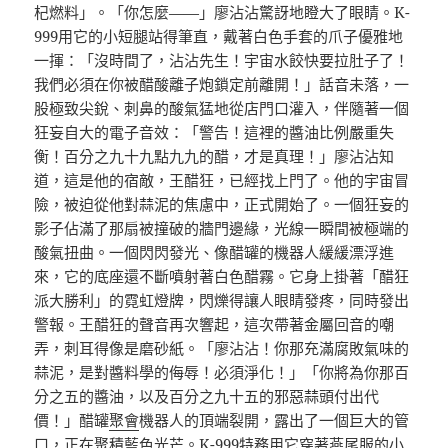
杞燃料」。「你怎麼——」廖沾沾驚訝地瞪大了眼睛。K-
999用它的小短腿站得筆直，戴著白色手套的爪子優雅地
一揮：「沒時間了，沾沾先生！宇宙水餃快要拉肚子了！
我們必須在你被醋酸離子炮鎖定前離開！」話音未落，一
股極致尖銳、刺鼻的酸氣猛地從店門口灌入，伴隨著一個
狂妄自大的電子音效：「警告！這裡的醬油比例嚴重失
衡！百分之九十九點九九的醋，才是真理！」廖沾沾知
道，這是他的宿敵，王醋狂，已經找上門了。他的宇宙冒
險，被迫從他對蒜泥的焦慮中，正式開始了。一個狂妄的
影子佔滿了那扇被撞破的牆門邊緣，光線一瞬間被極端的
酸氣扭曲。一個閃閃發光、像醋罐的機器人緩緩漂浮進
來，它的底座還不斷噴射著白色醋霧。它身上掛著「醋狂
派大勝利」的霓虹燈牌，閃爍得讓人眼睛發疼，同時發出
警報。王醋狂的聲音再次響起，這次帶著金屬回音的嘲
弄，刺耳得像是磨砂紙。「廖沾沾！你那充滿腐敗氣味的
蒜泥，是對醬料學的侮辱！必須淨化！」「你將為你那百
分之五的醬油，以及百分之九十五的邪惡蒜頭付出代
價！」醋罐
聚會
機器人的頂端裂開，露出了一個巨大的管
口，正在聚積藍色光芒。K-999特務用它穿著燕尾服的小