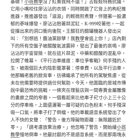
基礎！
小班教學
沒了紅棗我飛不遠！」吉娃娃特務抗議。
它用小嘴咬住廖沾沾的衣領，同時開啟了它背上的枸杞推
進器。推進器發出「滋滋」的輕微煎煮聲，伴隨著一股濃
郁的蔘味爆發。廖沾沾抱著蒜泥缸、K-999咬著他，一起
從撞出來的洞口衝向後院。王醋狂的醋罐機器人發出尖
叫：「別想逃！醬油黨餘孽！我
教學
會追上你！」店內剩
下的所有空盤子被醋酸氣波震碎，發出了最後的哀鳴。廖
沾沾的宇宙冒險，就在這片蒜泥、中藥和醋酸的混亂中，
拉開了帷幕。《平行泊車維度：車位爭奪戰》何手殘的人
生，被兩個巨大的陰影籠罩著：停車費，以及平行泊車。
他那輛老舊的掀背車，彷彿繼承了他所有的駕駛焦慮，從
未在他需要時提供過任何幫助。今天，他面臨的是城市傳
說中最恐怖的挑戰，一條夾在理髮店與一間專賣金屬雕像
的畫廊之間的窄巷。一個看起來比他車子尺寸小上三十公
分的停車格，上面還灑著一層可疑的白色粉末。何手殘深
吸一口氣。將車子打了倒檔。他的車載語音系統發出了令
人不快的女聲：「警告，後方障礙物距離：無限趨近於
零。」「請考慮放棄治療。」他忽略了警告，開始緩
小班
教學
慢地倒車。他最討厭的不是語音系統，而是那兩塊永