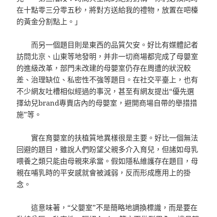
在十點零三分零五秒，將對方送給我的禮物，放置在吧檯
的黃金分割點上。」
而另一個題目則是東西的品質欠安。好比有媒體記者
訪問北京、山東等地發明，并非一切商場都完成了母嬰室
的進級改革，部門未改建的母嬰室仍存在周遭的狀況較
差、治理缺位、私密性不強等題目。在社交平臺上，也有
不少網友吐槽相似經過的事況，甚至有網友提出“優先選
擇幼兒brand專賣店內的母嬰室，避開商場自帶的舉措措
施”等。
實在育嬰室的扶植質地異樣很是主要。好比一個無法
回避的題目，雖說人們盼望父親多介入育兒，但諸如母乳
喂養之類只能由母親來承當。假如隱私維護存在題目，母
親在哺乳時的平安感就會被減弱，反而形成應用上的掛
念。
這意味著，“父嬰室”不是簡略地調換標識，而是要在