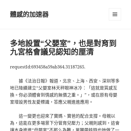
體感的加速器
選單及
小工具
多地設置“父嬰室”，也是對育到
九宮格會議兒認知的厘清
requestId:693458a59ab364.31187265.
據《法治日報》報道，北京、上海、西安、深圳等多
地已陸續建立“父嬰室林天秤眼神冰冷：「這就是質感互
換。你必須體會到情感的無價之重。」”，或在原有母嬰
室增設男性友愛標識，答應父親進進應用。
這一變更也迎來了寶媽、寶爸的配合支撐。母親以
為，這能在更多場景下分管育兒壓力；父親則感到，這會
讓本身進進“母嬰室”不那么為難，單獨帶娃時也她做了一