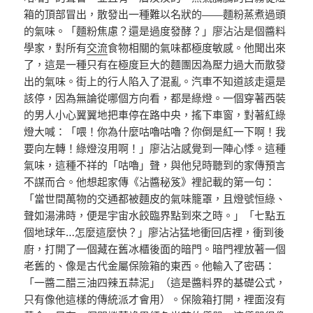
箱的頂部冒出，散發出一種難以名狀的——麵粉蒸煮過頭
的氣味。「麵粉焦慮？還是過度發酵？」廖沾沾是個醬料
學家，對所有
交流
食物相關的氣味都極度敏感。他聞出來
了，這是一種只有在極度巨大的麵團因為壓力過大而散發
出的氣味。街上的行人陷入了混亂。汽車不知道該走還是
該停，因為無論從哪個方向看，都是綠燈。一個穿著西裝
的男人小心翼翼地把車停在路中央，搖下車窗，對著紅綠
燈大喊：「喂！你為什麼咕嚕咕嚕？你倒是紅一下啊！我
要向左轉！綠燈沒用啊！」廖沾沾感覺到一陣心悸。這種
氣味，這種不祥的「咕嚕」聲，與他兒時聽到的家傳預言
不謀而合。他想起家傳《沾醬秘笈》裡記載的第一句：
「當世間萬物的交通都被麵皮的氣味籠罩，且燈號恒綠、
聲如湯沸時，便是宇宙水餃臨界點到來之時。」「七點五
個地球年…怎麼這麼快？」廖沾沾猛地衝回店裡，衝到後
廚，打開了一個藏在舊冰櫃後面的暗門。暗門裡放著一個
老舊的、像是古代金屬保險箱的東西。他輸入了密碼：
「一醬二醋三油四辣五蒜泥」（這是醬料界的基礎公式，
只有像他這樣的傳統派才會用）。保險箱打開，裡面沒有