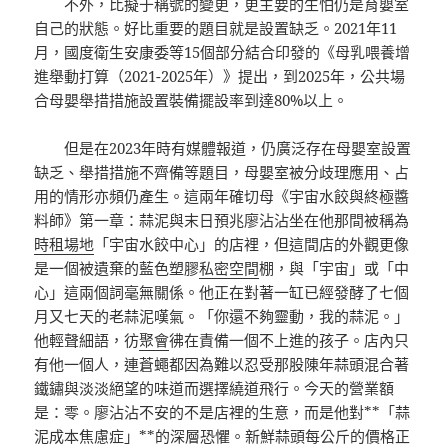
不外，比擬于稱號的變更，更主要的生怕仍是育嬰室
自己的狀態。好比重要的題目就是設置缺乏。2021年11
月，國度衛生安康委等15個部分結合印發的《母乳喂養增
進舉動打算（2021-2025年）》提出，到2025年，公共場
合母嬰舉措措施設置裝備擺設率到達80%以上。
但是在2023年時有媒體報道，仍廣泛存在母嬰室設置
缺乏、舉措措施不齊備等題目，母嬰室被分歧理應用、占
用的情形亦頻仍產生。這兩年確切母《宇宙水餃與終極醬
料師》第一章：蒜泥與末日預兆廖沾沾坐在他那間被稱為
時租場地
「宇宙水餃中心」的店裡，但這間店的外觀更像
是一個被遺棄的藍色塑膠
私密空間
棚，與「宇宙」或「中
心」這兩個詞毫無關係。他正在對著一缸已經發酵了七個
月又七天的老蒜泥嘆氣。「你還不夠靈動，我的蒜泥。」
他輕聲細語，彷
聚會
彿在責備一個不上進的孩子。店內只
有他一個人，連蒼蠅都因為難以忍受那股陳年蒜頭混合著
鐵鏽與淡淡絕望的味道而選擇繞道飛行。今天的營業額
是：零。廖沾沾不安的不是店裡的生意，而是他對**「蒜
泥成本焦慮症」**的深層恐懼。新鮮蒜頭每公斤的價格正