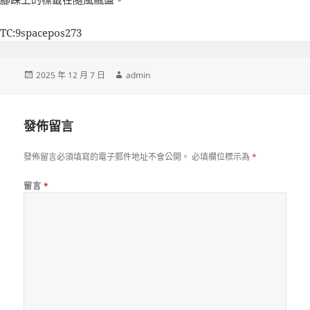
TC:9spacepos273
發
作
2025 年 12 月 7 日
admin
佈
者
日
期:
發佈留言
發佈留言必須填寫的電子郵件地址不會公開。
必填欄位標示為
*
留言
*