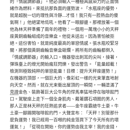
的「情感調節器」。他必須輸入一種極具感染力的正面情
緒作為燃料，來抵抗那負面的運勢波。「水瓶座的優勢，
就是超脫一切的理性與冷靜…才怪！我只有一腔熱血的傻
氣啊！」他絕望地低吼。他看了一眼腳邊。那裡放著一個
他為林天秤準備了兩年的禮物：一個用一萬塊小小的天秤
座黃銅齒輪組成的音樂盒。他從未送出，因為害怕被拒
絕。這份害怕，就是純度最高的單戀情感。張水瓶咬緊牙
關，將那個黃銅齒輪音樂盒砸爛，將所有的齒輪都倒入
「情感調節器」的輸入口。機器發出刺耳的尖叫，接著，
彈珠臺上的燈光開始瘋狂閃爍，發出警告。「能量超載！
檢測到極致純粹的單戀能量！目標：提升天秤座運勢！」
在機器的頂部，一個巨大的、像彩虹一樣的光束筆直地射
向天空。然而，就在光束衝出屋頂的一瞬間，一輛塗滿了
見證
金色、裝飾著巨大公牛角的悍馬車猛地停在咖啡館門
口。駕駛座上走下一個全身肌肉、戴著鑽石項圈的男人，
那人正是林天秤的狂熱追求者——金牛座霸總牛土豪。牛
土豪一腳踢開咖啡館的門，大聲宣布：「天秤！別管那什
麼負運勢！我已經用一百噸的純金箔買下了今天所有的壞
運氣！」「從現在開始，你的運勢由我主宰！我的金錢，