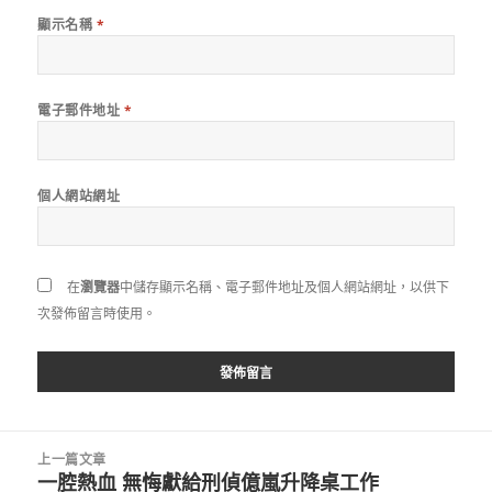
顯示名稱
*
電子郵件地址
*
個人網站網址
在
瀏覽器
中儲存顯示名稱、電子郵件地址及個人網站網址，以供下
次發佈留言時使用。
文
上一篇文章
章
一腔熱血 無悔獻給刑偵億嵐升降桌工作
上