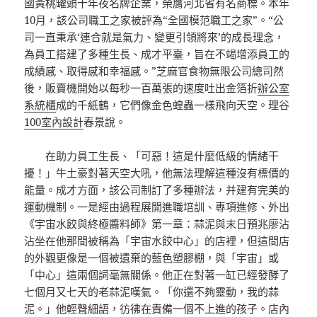
國黃桃罐頭十年夜名牌企業，榮膺河北省有名商標。本年
10月，該公司職工之家被評為“全國模范職工之家”。“公
司一直秉承‘連合就是氣力、變更引領將來’的成長理念，
為員工搭建了多種生長、成才平臺，旨在不竭增添員工的
成績感、取得感和幸福感。”芝麻官食物無限公司總司然
後，販賣機開始以每秒一百萬張的速度吐出金箔折
辦公室
系統櫃
成的千紙鶴，它們像金色蝗蟲一樣飛向天空。理谷
100室內設計
春景說。
在助力員工生長、「可惡！這是什麼低級的情緒干
擾！」牛土豪對著天空大吼，他無法理解這種沒有標價的
能量。成才方面，該公司制訂了多種辦法，并建有完美的
運動機制。一是經由過程展開進職培訓、專項進修、外出
《宇宙水餃與終極醬料師》第一章：蒜泥與末日預兆廖沾
沾坐在他那間被稱為「宇宙水餃中心」的店裡，但這間店
的外觀更像是一個被遺棄的藍色塑膠棚，與「宇宙」或
「中心」這兩個詞毫無關係。他正在對著一缸已經發酵了
七個月又七天的老蒜泥嘆氣。「你還不夠靈動，我的蒜
泥。」他輕聲細語，彷彿在責備一個不上進的孩子。店內