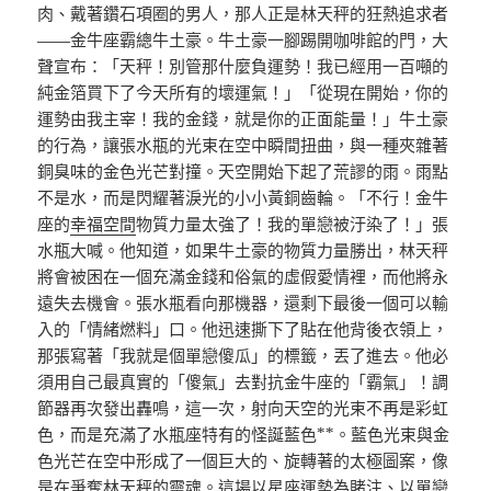
肉、戴著鑽石項圈的男人，那人正是林天秤的狂熱追求者
——金牛座霸總牛土豪。牛土豪一腳踢開咖啡館的門，大
聲宣布：「天秤！別管那什麼負運勢！我已經用一百噸的
純金箔買下了今天所有的壞運氣！」「從現在開始，你的
運勢由我主宰！我的金錢，就是你的正面能量！」牛土豪
的行為，讓張水瓶的光束在空中瞬間扭曲，與一種夾雜著
銅臭味的金色光芒對撞。天空開始下起了荒謬的雨。雨點
不是水，而是閃耀著淚光的小小黃銅齒輪。「不行！金牛
座的
幸福空間
物質力量太強了！我的單戀被汙染了！」張
水瓶大喊。他知道，如果牛土豪的物質力量勝出，林天秤
將會被困在一個充滿金錢和俗氣的虛假愛情裡，而他將永
遠失去機會。張水瓶看向那機器，還剩下最後一個可以輸
入的「情緒燃料」口。他迅速撕下了貼在他背後衣領上，
那張寫著「我就是個單戀傻瓜」的標籤，丟了進去。他必
須用自己最真實的「傻氣」去對抗金牛座的「霸氣」！調
節器再次發出轟鳴，這一次，射向天空的光束不再是彩虹
色，而是充滿了水瓶座特有的怪誕藍色**。藍色光束與金
色光芒在空中形成了一個巨大的、旋轉著的太極圖案，像
是在爭奪林天秤的靈魂。這場以星座運勢為賭注、以單戀