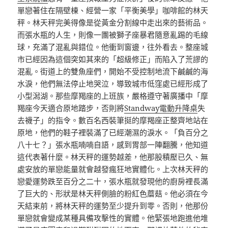
單戀著住在隔壁棟、經營一家「平衡美學」咖啡館的林天
秤。林天秤完美得像是從黃金分割線中走出來的藝術品。
而張水瓶的人生，則像一團被獅子座暴君隨意亂踢的毛線
球，充滿了混亂與錯位。他衝到窗邊，往外看去。整座城
市已經因為這個突如其來的「超級修正」而陷入了荒謬的
混亂。街道上的雙魚座們，開始不受控制地流下鹹鹹的海
水淚，他們無法停止地哭泣，導致城市低窪處已經形成了
小型潟湖。那些摩羯座的上班族，嚴格遵守著廣播中「摩
羯座今天適合原地踏步，否則將
Standway電動升降桌
失
去襪子」的指令。數百名西裝筆挺的摩羯座正整齊地站在
原地，他們的鞋子裡裝滿了已經潮濕的淚水。「負百分之
八十七？」張水瓶喃喃自語，感到胃部一陣翻騰，他知道
這代表著什麼。林天秤的運勢越差，他那股積壓已久、無
處安放的單戀能量就會越發瘋狂地實體化。上次林天秤的
戀愛運勢跌至百分之二十，張水瓶就發現他的廚房裡長滿
了巨大的、形狀是林天秤側臉的粉紅色蘑菇。他必須在今
天結束前，將林天秤的運勢至少提升到零。否則，他那份
單戀就會變成某種具備攻擊性的實體。他緊張地跑進他堆