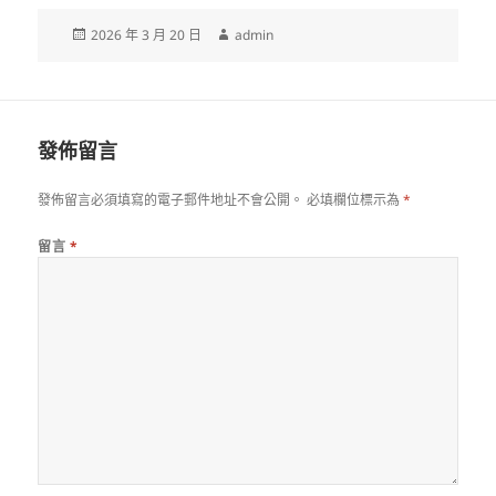
發
作
2026 年 3 月 20 日
admin
佈
者
日
期:
發佈留言
發佈留言必須填寫的電子郵件地址不會公開。
必填欄位標示為
*
留言
*