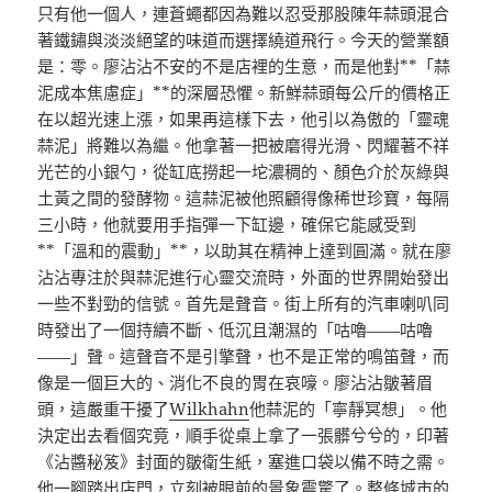
只有他一個人，連蒼蠅都因為難以忍受那股陳年蒜頭混合
著鐵鏽與淡淡絕望的味道而選擇繞道飛行。今天的營業額
是：零。廖沾沾不安的不是店裡的生意，而是他對**「蒜
泥成本焦慮症」**的深層恐懼。新鮮蒜頭每公斤的價格正
在以超光速上漲，如果再這樣下去，他引以為傲的「靈魂
蒜泥」將難以為繼。他拿著一把被磨得光滑、閃耀著不祥
光芒的小銀勺，從缸底撈起一坨濃稠的、顏色介於灰綠與
土黃之間的發酵物。這蒜泥被他照顧得像稀世珍寶，每隔
三小時，他就要用手指彈一下缸邊，確保它能感受到
**「溫和的震動」**，以助其在精神上達到圓滿。就在廖
沾沾專注於與蒜泥進行心靈交流時，外面的世界開始發出
一些不對勁的信號。首先是聲音。街上所有的汽車喇叭同
時發出了一個持續不斷、低沉且潮濕的「咕嚕——咕嚕
——」聲。這聲音不是引擎聲，也不是正常的鳴笛聲，而
像是一個巨大的、消化不良的胃在哀嚎。廖沾沾皺著眉
頭，這嚴重干擾了
Wilkhahn
他蒜泥的「寧靜冥想」。他
決定出去看個究竟，順手從桌上拿了一張髒兮兮的，印著
《沾醬秘笈》封面的皺衛生紙，塞進口袋以備不時之需。
他一腳踏出店門，立刻被眼前的景象震驚了。整條城市的