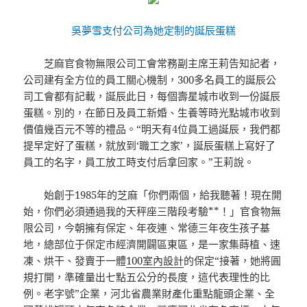
吳夢雪支付公司為她定制的誕辰蛋糕
芝麻官食物無限公司工會常務副主席王莉告知記者，
公司建有全方位的員工關心機制，300多名員工的誕辰公
司工會都有記載，誕辰此日，每個壽星城市收到一份誕辰
蛋糕。別的，在節日及員工新婚、生養等時光點城市收到
價值幾百元不等的禮品。“明天有4位員工過誕辰，我們都
提早定好了蛋糕，就放到‘職工之家’，誕辰蛋糕上寫好了
員工的名字，員工放工時支付后拿回家。”王莉說。
始創于1985年的芝麻「你們兩個，給我聽著！現在開
始，你們必須通過我的天秤座三階段考驗**！」官食物無
限公司，今朝擁有保定、年夜連、常德三年夜生孩子基
地，總部位于保定市經濟開闢區東區，是一家集蒔植、速
凍、烘干、發賣于一體
100室內設計
的保定“接著，她將圓
規打開，準確量出七點五公分的長度，這代表理性的比
例。老字號”企業，河北省農業財產化重點龍頭企業、全