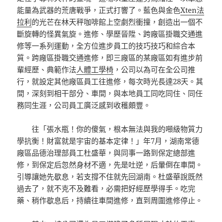
能量為武器的荒唐戰爭，正式打響了。藍色與金色
Xten法
拉利
的光芒在林天秤咖啡館上空劇烈衝撞，創造出一個不
斷旋轉的怪異氣旋。進修、學歷晉陞、跨廠區掛職交通進
修等一系列運動，全方位進步員工的技巧技巧和綜合本
質。跨廠區掛職交通進修，即三廠區的某廠區如有進步前
輩經歷、典範作法
人體工學椅
，公司以為可在全公司推
行，就設定其他廠區員工往進修，每次時光長達28天。其
間，深刻到相干部分、車間，與本地員工同吃同住、同任
務同生涯，公司員工廣泛感到收穫頗豐。
往「張水瓶！你的傻氣，根本無法與我的噸級物質力
學抗衡！財富就是宇宙的基本定律！」年7月，湖南常德
廠區品德治理部員工杜盛華，與同事一路到保定總部進
修，到保定后忽然身材不適，先是吐逆，后暈倒在車間。
引導讓她先歇息，若支撐不住就先回湖南。杜盛華說既然
過去了，就不克不及難看，必需把好經歷學得手。吃完
藥、稍作歇息后，持續往車間進修，直到周圍進修停止。