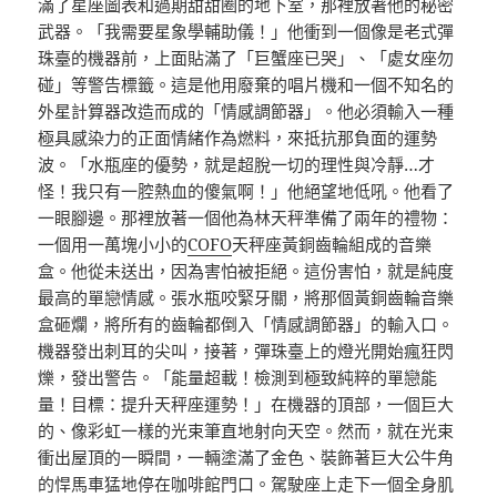
滿了星座圖表和過期甜甜圈的地下室，那裡放著他的秘密
武器。「我需要星象學輔助儀！」他衝到一個像是老式彈
珠臺的機器前，上面貼滿了「巨蟹座已哭」、「處女座勿
碰」等警告標籤。這是他用廢棄的唱片機和一個不知名的
外星計算器改造而成的「情感調節器」。他必須輸入一種
極具感染力的正面情緒作為燃料，來抵抗那負面的運勢
波。「水瓶座的優勢，就是超脫一切的理性與冷靜…才
怪！我只有一腔熱血的傻氣啊！」他絕望地低吼。他看了
一眼腳邊。那裡放著一個他為林天秤準備了兩年的禮物：
一個用一萬塊小小的
COFO
天秤座黃銅齒輪組成的音樂
盒。他從未送出，因為害怕被拒絕。這份害怕，就是純度
最高的單戀情感。張水瓶咬緊牙關，將那個黃銅齒輪音樂
盒砸爛，將所有的齒輪都倒入「情感調節器」的輸入口。
機器發出刺耳的尖叫，接著，彈珠臺上的燈光開始瘋狂閃
爍，發出警告。「能量超載！檢測到極致純粹的單戀能
量！目標：提升天秤座運勢！」在機器的頂部，一個巨大
的、像彩虹一樣的光束筆直地射向天空。然而，就在光束
衝出屋頂的一瞬間，一輛塗滿了金色、裝飾著巨大公牛角
的悍馬車猛地停在咖啡館門口。駕駛座上走下一個全身肌