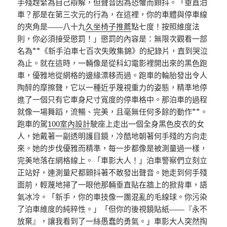
手殘趕緊為自己辯解，但聲音因為恐懼而顫抖。「垂直泊
車？那是在第三次元的行為，在這裡，你的車體與停車線
的夾角是——八十九
久坐椅子推薦
點七度！按照維度法
則，你必須接受懲罰！」懲罰的內容是：無限次觀看一部
名為**《新手泊車七百次失敗集錦》的紀錄片，直到哭泣
為止。就在這時，一輛像是從科幻電影裡開出來的黑色跑
車，優雅地從網格的邊緣漂移而過。跑車的輪胎發出令人
陶醉的摩擦聲，它以一種近乎蔑視重力的姿態，精準地停
進了一個只有它車身尺寸寬度的停車格中。那泊車的過程
就像一場舞蹈，流暢、完美，且毫無任何多餘的動作**。
跑車的駕
100室內設計
駛座上走出一個全身黑色皮衣的女
人，她戴著一副透明護目鏡，冷酷地朝著何手殘的方向走
來。她的步伐優雅而精準，每一步都像是被測量過一樣，
完美地落在網格線上。「車影大人！」泊車警察們立刻立
正站好，連測量尺都顫抖著不敢發出聲音。她走到何手殘
面前，輕蔑地掃了一眼他那輛垂直貼在牆上的掀背車，語
氣冰冷。「新手，你的車技像一團混亂的毛線球。你污染
了泊車維度的純粹性。」「但你的後視鏡貼紙——『永不
放棄』，讓我看到了一絲愚蠢的勇氣。」車影大人突然掏