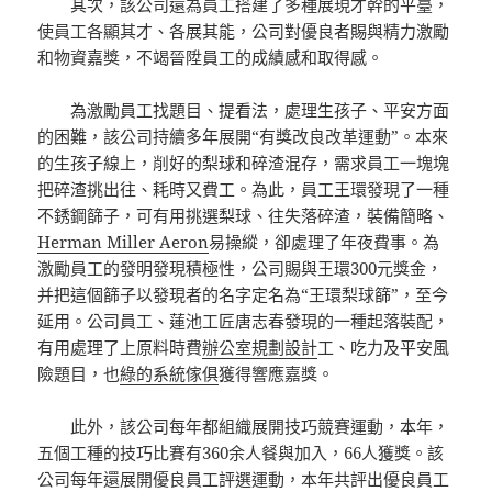
其次，該公司還為員工搭建了多種展現才幹的平臺，
使員工各顯其才、各展其能，公司對優良者賜與精力激勵
和物資嘉獎，不竭晉陞員工的成績感和取得感。
為激勵員工找題目、提看法，處理生孩子、平安方面
的困難，該公司持續多年展開“有獎改良改革運動”。本來
的生孩子線上，削好的梨球和碎渣混存，需求員工一塊塊
把碎渣挑出往、耗時又費工。為此，員工王環發現了一種
不銹鋼篩子，可有用挑選梨球、往失落碎渣，裝備簡略、
Herman Miller Aeron
易操縱，卻處理了年夜費事。為
激勵員工的發明發現積極性，公司賜與王環300元獎金，
并把這個篩子以發現者的名字定名為“王環梨球篩”，至今
延用。公司員工、蓮池工匠唐志春發現的一種起落裝配，
有用處理了上原料時費
辦公室規劃設計
工、吃力及平安風
險題目，也
綠的系統傢俱
獲得響應嘉獎。
此外，該公司每年都組織展開技巧競賽運動，本年，
五個工種的技巧比賽有360余人餐與加入，66人獲獎。該
公司每年還展開優良員工評選運動，本年共評出優良員工