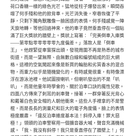
荷口香糖一樣的綠色光芒。猛地從柱子爆發出來，瞬間吞
噬了何手殘和他的掀背車。光芒消失後，窄巷恢復了平
靜，只剩下獨角獸雕像一臉困惑的表情。何手殘感覺一陣
天旋地轉，等他回過神來，他的車子竟然垂直停在一個貼
滿了巨大獎狀的牆壁上。獎狀上寫著：「完美倒車入庫獎
——第零點零零零零零九度偏差。」落款人是「倒車
王」。他趕緊從車窗探出頭，發現周圍不再是熟悉的城市
街道，而是一望無際、由無數白線和編號組成的巨大網
格。這裡的空氣聞起來像是新買的輪胎和劣質香水的混合
物，而重力似乎是隨機變化的，有時感覺很重，有時像漂
浮在游泳池裡。他試圖按喇叭，但喇叭發出的不是「叭
叭」，而是他童年時學會的、關於泊車口訣的魔性兒歌。
四面八方傳來了刺耳的剎車聲，接著，一群穿著反光背心
和戴著白色安全帽的人朝他衝來。這些人手裡拿的不是警
棍，而是長長的測量尺和巨大的電子角度儀，臉上的表情
極度嚴肅。「違反泊車維度基本法！斜停入庫！罪大惡
極！」領頭的泊車警察用一個擴音器大喊，聲音充滿機械
感。「我、我沒有斜停！我只是垂直停在了牆壁上！」何