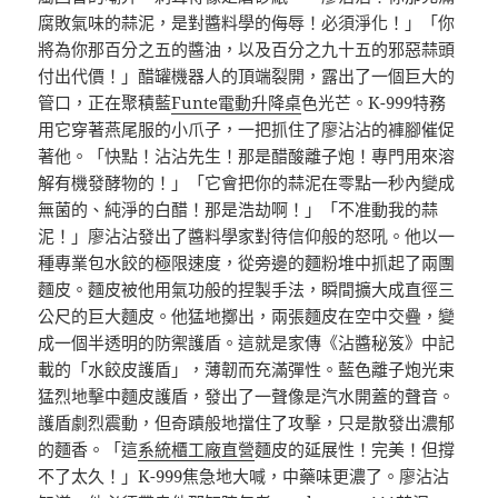
腐敗氣味的蒜泥，是對醬料學的侮辱！必須淨化！」「你
將為你那百分之五的醬油，以及百分之九十五的邪惡蒜頭
付出代價！」醋罐機器人的頂端裂開，露出了一個巨大的
管口，正在聚積藍
Funte電動升降桌
色光芒。K-999特務
用它穿著燕尾服的小爪子，一把抓住了廖沾沾的褲腳催促
著他。「快點！沾沾先生！那是醋酸離子炮！專門用來溶
解有機發酵物的！」「它會把你的蒜泥在零點一秒內變成
無菌的、純淨的白醋！那是浩劫啊！」「不准動我的蒜
泥！」廖沾沾發出了醬料學家對待信仰般的怒吼。他以一
種專業包水餃的極限速度，從旁邊的麵粉堆中抓起了兩團
麵皮。麵皮被他用氣功般的捏製手法，瞬間擴大成直徑三
公尺的巨大麵皮。他猛地擲出，兩張麵皮在空中交疊，變
成一個半透明的防禦護盾。這就是家傳《沾醬秘笈》中記
載的「水餃皮護盾」，薄韌而充滿彈性。藍色離子炮光束
猛烈地擊中麵皮護盾，發出了一聲像是汽水開蓋的聲音。
護盾劇烈震動，但奇蹟般地擋住了攻擊，只是散發出濃郁
的麵香。「這
系統櫃工廠直營
麵皮的延展性！完美！但撐
不了太久！」K-999焦急地大喊，中藥味更濃了。廖沾沾