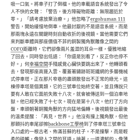
吸一口氣。將車子打了倒檔。他的車載語音系統發出了令
人不快的女聲：「警告，後方障礙物距離：無限趨近於
零。」「請考慮放棄治療。」他忽略了
ergohuman 111
警告，開始緩慢地倒車。他最討厭的不是語音系統，而是
那兩塊永遠在關鍵時刻自動收折的後視鏡。當他需要它們
來判斷車體與那座價值不菲的銅製獨角獸雕像之間的
COFO
距離時，它們卻像兩片羞澀的耳朵一樣，優雅地縮
了回去。同時發出低語：「你還是別看了，反正你也停不
好。」何
幸福空間
手殘感覺心臟快要跳出來了。他轉頭看
去，發現那座高聳入雲、覆蓋著鏽跡斑斑鐵網的多層機械
式停車塔，正在那片窄巷的盡頭散發出不正常的綠光。這
棟停車塔是個異類，它的三號車位始終空著，並且傳說只
要有人敢在它面前失敗十八次，就會被傳送到一個泊車地
獄。他已經失敗了十七次。現在是第十八次。他打了方向
盤，車頭朝著銅獨角獸的方向猛地偏轉。後視鏡發出最後
的溫柔提醒：「再見，世界。」他沒有撞上獨角獸，但他
那顫抖的車尾卻擦
backbone工學椅
到了停車塔三號車位
入口處的一根古老、佈滿苔蘚的柱子。不是撞擊，而是輕
柔的碰觸，像戀人之間的耳語。接著，一道濃郁的、像薄