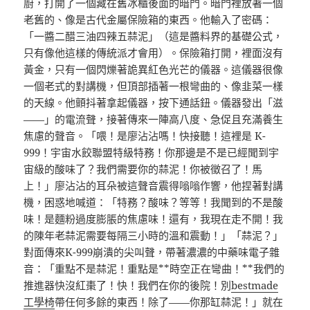
廚，打開了一個藏在舊冰櫃後面的暗門。暗門裡放著一個
老舊的、像是古代金屬保險箱的東西。他輸入了密碼：
「一醬二醋三油四辣五蒜泥」（這是醬料界的基礎公式，
只有像他這樣的傳統派才會用）。保險箱打開，裡面沒有
黃金，只有一個閃爍著詭異紅色光芒的儀器。這儀器很像
一個老式的對講機，但頂部插著一根彎曲的、像韭菜一樣
的天線。他顫抖著拿起儀器，按下通話鈕。儀器發出「滋
——」的電流聲，接著傳來一陣高八度、急促且充滿養生
焦慮的聲音。「喂！是廖沾沾嗎！快接聽！這裡是 K-
999！宇宙水餃聯盟特級特務！你那邊是不是已經聞到宇
宙級的酸味了？我們需要你的蒜泥！你被徵召了！馬
上！」廖沾沾的耳朵被這聲音震得嗡嗡作響，他捏著對講
機，困惑地喊道：「特務？酸味？等等！我聞到的不是酸
味！是麵粉過度膨脹的焦慮味！還有，我現在走不開！我
的陳年老蒜泥需要每隔三小時的溫和震動！」「蒜泥？」
對面傳來K-999崩潰的尖叫聲，帶著濃濃的中藥味電子雜
音：「重點不是蒜泥！重點是**時空正在彎曲！**我們的
推進器快沒紅棗了！快！我們在你的後院！別
bestmade
工學椅
帶任何多餘的東西！除了——你那缸蒜泥！」就在