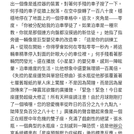
出一個像是遙控器的裝置，對著何手殘的車子按了一下。
何手殘的車子從牆上脫落，在空中旋轉了一百八十度，穩
穩地停在了地面上的一個停車格中。這次，夾角是——零
度。「你被分配給我的泊車學徒了。如果泊車是一種宗
教，你就是那個連方向盤都沒摸過的新信徒。」她指了指
旁邊一輛像是巨型嬰兒車的改造車：「這是你的訓練工
具，從現在開始，你得學會如何在零點零零一秒內，將這
輛車精準停入對面的針眼大小的車位裡。」何手殘看著那
輛閃閃發光、還在播放《小星星》的嬰兒車，感到一陣眩
暈。泊車維度的生活，比他想象中還要無理頭一百萬倍。
《失控的星座運勢與單戀狂想曲》張水瓶從他那張覆蓋著
七層舊報紙的單人床上驚醒，不是因為鬧鐘，而是因為屋
頂傳來了一陣震耳欲聾的廣播聲。「緊急！緊急！今日星
座運勢超級大修正！所有天秤座請注意！由於月球剛剛打
了一個噴嚏，您的戀愛機率從昨日的百分之九十九點九，
陡降至負百分之八十七！」廣播員的聲音聽起來像是一個
正在經歷中年危機的雙子座，充滿了戲劇性的絕望。張水
瓶，一個典型的水瓶座，立刻感到一陣恐慌，這是他
辦公
室系統櫃
患有「星座預報壓力症候群」後的標準反應。他