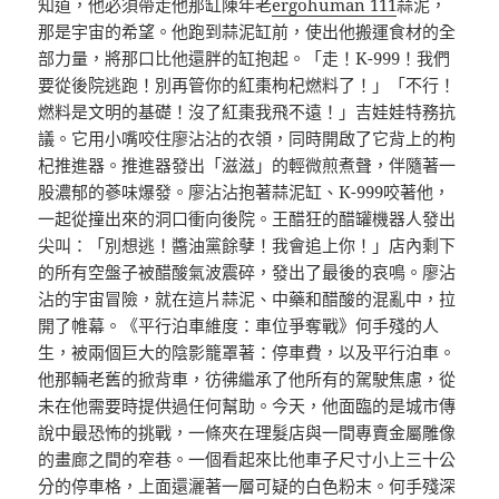
知道，他必須帶走他那缸陳年老
ergohuman 111
蒜泥，
那是宇宙的希望。他跑到蒜泥缸前，使出他搬運食材的全
部力量，將那口比他還胖的缸抱起。「走！K-999！我們
要從後院逃跑！別再管你的紅棗枸杞燃料了！」「不行！
燃料是文明的基礎！沒了紅棗我飛不遠！」吉娃娃特務抗
議。它用小嘴咬住廖沾沾的衣領，同時開啟了它背上的枸
杞推進器。推進器發出「滋滋」的輕微煎煮聲，伴隨著一
股濃郁的蔘味爆發。廖沾沾抱著蒜泥缸、K-999咬著他，
一起從撞出來的洞口衝向後院。王醋狂的醋罐機器人發出
尖叫：「別想逃！醬油黨餘孽！我會追上你！」店內剩下
的所有空盤子被醋酸氣波震碎，發出了最後的哀鳴。廖沾
沾的宇宙冒險，就在這片蒜泥、中藥和醋酸的混亂中，拉
開了帷幕。《平行泊車維度：車位爭奪戰》何手殘的人
生，被兩個巨大的陰影籠罩著：停車費，以及平行泊車。
他那輛老舊的掀背車，彷彿繼承了他所有的駕駛焦慮，從
未在他需要時提供過任何幫助。今天，他面臨的是城市傳
說中最恐怖的挑戰，一條夾在理髮店與一間專賣金屬雕像
的畫廊之間的窄巷。一個看起來比他車子尺寸小上三十公
分的停車格，上面還灑著一層可疑的白色粉末。何手殘深