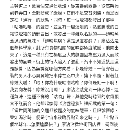
主幹道上，數百個交通信號燈，從東邊到西邊，從高架橋
到巷弄口，全部變成了綠燈。它們不是交替閃爍，而是固
定在「通行」的狀態，同時，每一個燈箱都發出了那種
「咕嚕咕嚕」的聲音，並且有一層淡淡的、熱氣騰騰的白
霧從燈箱的頂部冒出，散發出一種難以名狀的——麵粉蒸
煮過頭的氣味。「麵粉焦慮？還是過度發酵？」廖沾沾是
個醬料學家，對所有食物相關的氣味都極度敏感。他聞出
來了，這是一種只有在極度巨大的麵團因為壓力過大而散
發出的氣味。街上的行人陷入了混亂。汽車不知道該走還
是該停，因為無論從哪個方向看，都是綠燈。一個穿著西
裝的男人小心翼翼地把車停在路中央，搖下車窗，對著紅
綠燈大喊：「喂！你為什麼咕嚕咕嚕？你倒是紅一下啊！
我要向左轉！綠燈沒用啊！」廖沾沾感覺到一陣心悸。這
種氣味，這種不祥的「咕嚕」聲，與他兒時聽到的家傳預
言不謀而合。他想起家傳《沾醬秘笈》裡記載的第一句：
「當世間萬物的交通都被麵皮的氣味籠罩，且燈號恒綠、
聲如湯沸時，便是宇宙水餃臨界點到來之時。」「七點五
個地球年…怎麼這麼快？」廖沾沾猛地衝回店裡，衝到後