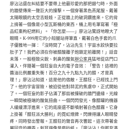
廖沾沾還在糾結要不要帶上他最珍愛的那把銀勺時，外面
的牆壁傳來一聲巨大的撞擊。一個穿著黑色燕尾服、戴著
太陽眼鏡的太空吉娃娃，正從牆上的破洞鑽進來。它的背
上揹著一個像是小型瓦斯桶的東西，桶上用毛筆寫著「極
品紅棗枸杞燃料」。「你怎麼——」廖沾沾驚訝地瞪大了
眼睛。K-999用它的小短腿站得筆直，戴著白色手套的爪
子優雅地一揮：「沒時間了，沾沾先生！宇宙水餃快要拉
肚子了！我們必須在你被醋酸離子炮鎖定前離開！」話音
未落，一股極致尖銳、刺鼻的酸氣
辦公家具
猛地從店門口
灌入，伴隨著一個狂妄自大的電子音效：「警告！這裡的
醬油比例嚴重失衡！百分之九十九點九九的醋，才是真
理！」廖沾沾知道，這是他的宿敵，王醋狂，已經找上門
了。他的宇宙冒險，被迫從他對蒜泥的焦慮中，正式開始
了。一個狂妄的影子佔滿了那扇被撞破的牆門邊緣，光線
一瞬間被極端的酸氣扭曲。一個閃閃發光、像醋罐的機器
人緩緩漂浮進來，它的底座還不斷噴射著白色醋霧。它身
上掛著「醋狂派大勝利」的霓虹燈牌，閃爍得讓人眼睛發
疼，同時發出警報。王醋狂的聲音再次響起，這次帶著金
屬回音的嘲弄，刺耳得像是磨砂紙。「廖沾沾！你那充滿