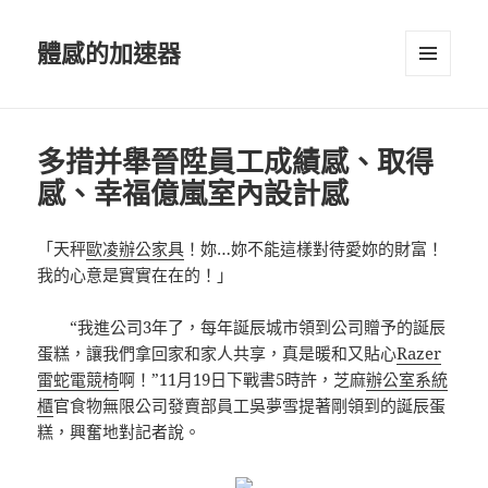
體感的加速器
選單及
小工具
多措并舉晉陞員工成績感、取得
感、幸福億嵐室內設計感
「天秤
歐凌辦公家具
！妳…妳不能這樣對待愛妳的財富！
我的心意是實實在在的！」
“我進公司3年了，每年誕辰城市領到公司贈予的誕辰
蛋糕，讓我們拿回家和家人共享，真是暖和又貼心
Razer
雷蛇電競椅
啊！”11月19日下戰書5時許，芝麻
辦公室系統
櫃
官食物無限公司發賣部員工吳夢雪提著剛領到的誕辰蛋
糕，興奮地對記者說。