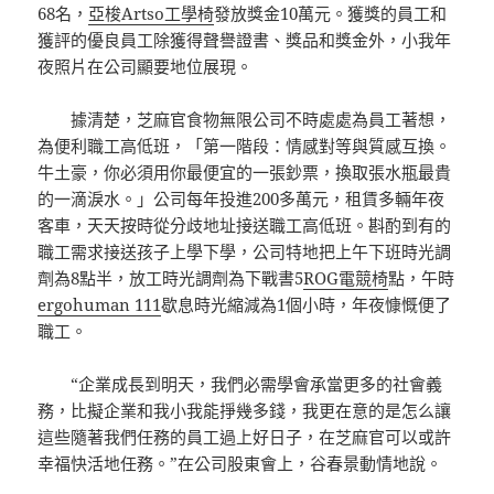
68名，
亞梭Artso工學椅
發放獎金10萬元。獲獎的員工和
獲評的優良員工除獲得聲譽證書、獎品和獎金外，小我年
夜照片在公司顯要地位展現。
據清楚，芝麻官食物無限公司不時處處為員工著想，
為便利職工高低班，「第一階段：情感對等與質感互換。
牛土豪，你必須用你最便宜的一張鈔票，換取張水瓶最貴
的一滴淚水。」公司每年投進200多萬元，租賃多輛年夜
客車，天天按時從分歧地址接送職工高低班。斟酌到有的
職工需求接送孩子上學下學，公司特地把上午下班時光調
劑為8點半，放工時光調劑為下戰書5
ROG電競椅
點，午時
ergohuman 111
歇息時光縮減為1個小時，年夜慷慨便了
職工。
“企業成長到明天，我們必需學會承當更多的社會義
務，比擬企業和我小我能掙幾多錢，我更在意的是怎么讓
這些隨著我們任務的員工過上好日子，在芝麻官可以或許
幸福快活地任務。”在公司股東會上，谷春景動情地說。