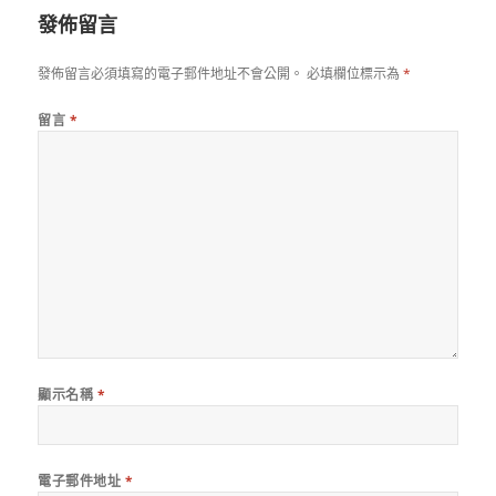
期:
發佈留言
發佈留言必須填寫的電子郵件地址不會公開。
必填欄位標示為
*
留言
*
顯示名稱
*
電子郵件地址
*