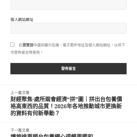
個人網站網址
在
瀏覽器
中儲存顯示名稱、電子郵件地址及個人網站網址，以供下
次發佈留言時使用。
文
上一篇文章
章
財經聚焦·處所兩會經濟“拼”圖｜拼出台包養價
上
導
格高東西的品質！2026年各地推動城市更換新
一
覽
的資料有何新舉動？
篇
文
章:
下一篇文章
讓旅途更順台包養網心得暢更暖和
下