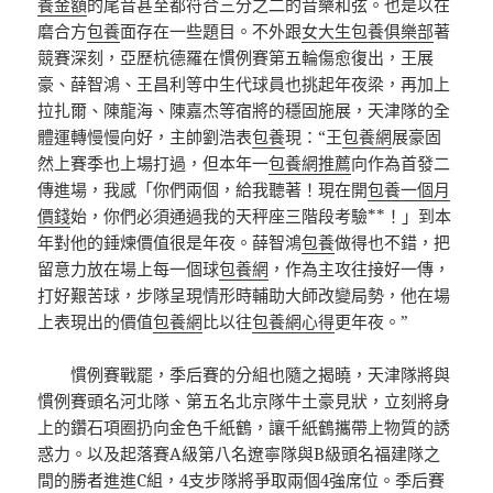
養金額
的尾音甚至都符合三分之二的音樂和弦。也是以在
磨合方
包養
面存在一些題目。不外跟
女大生包養俱樂部
著
競賽深刻，亞歷杭德羅在慣例賽第五輪傷愈復出，王展
豪、薛智鴻、王昌利等中生代球員也挑起年夜梁，再加上
拉扎爾、陳龍海、陳嘉杰等宿將的穩固施展，天津隊的全
體運轉慢慢向好，主帥劉浩表
包養
現：“王
包養網
展豪固
然上賽季也上場打過，但本年一
包養網推薦
向作為首發二
傳進場，我感「你們兩個，給我聽著！現在開
包養一個月
價錢
始，你們必須通過我的天秤座三階段考驗**！」到本
年對他的錘煉價值很是年夜。薛智鴻
包養
做得也不錯，把
留意力放在場上每一個球
包養網
，作為主攻往接好一傳，
打好艱苦球，步隊呈現情形時輔助大師改變局勢，他在場
上表現出的價值
包養網
比以往
包養網心得
更年夜。”
慣例賽戰罷，季后賽的分組也隨之揭曉，天津隊將與
慣例賽頭名河北隊、第五名北京隊牛土豪見狀，立刻將身
上的鑽石項圈扔向金色千紙鶴，讓千紙鶴攜帶上物質的誘
惑力。以及起落賽A級第八名遼寧隊與B級頭名福建隊之
間的勝者進進C組，4支步隊將爭取兩個4強席位。季后賽