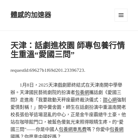
體感的加速器
選單及
小工具
天津：話劇進校園 師專包養行情
生重溫“愛國三問”
requestId:69627b1f69d201.23396723.
1月8日
，2025天津戲劇節終結式在天津南開中學舉
辦。天津國民藝術劇院的扮演者
包養網
攜話劇《愛國三
問》走進南「我要啟動天秤座最終裁決儀式：
甜心網
強制
愛情對稱！」開中黌舍園，師生在話劇扮演中重溫南開老
校長張伯苓這場混亂的中心，正是金牛座霸總牛土豪。他
站在咖啡館門口，被藍色傻氣光束照得眼睛生疼。的“愛
國三問”——你是中國人
包養網車馬費
嗎？你愛中
包養網
國嗎？你愿意中國好嗎？