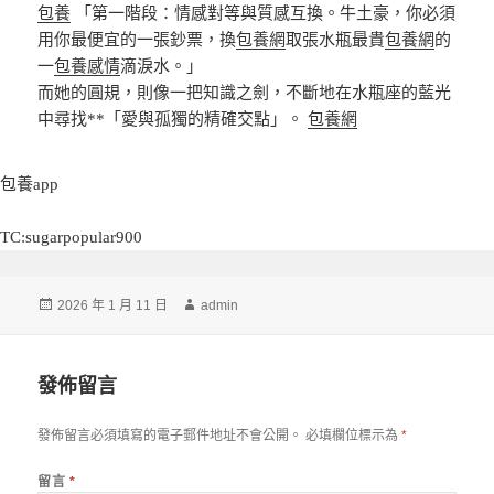
包養
「第一階段：情感對等與質感互換。牛土豪，你必須
用你最便宜的一張鈔票，換
包養網
取張水瓶最貴
包養網
的
一
包養感情
滴淚水。」
而她的圓規，則像一把知識之劍，不斷地在水瓶座的藍光
中尋找**「愛與孤獨的精確交點」。
包養網
包養app
TC:sugarpopular900
發
作
2026 年 1 月 11 日
admin
佈
者
日
期:
發佈留言
發佈留言必須填寫的電子郵件地址不會公開。
必填欄位標示為
*
留言
*