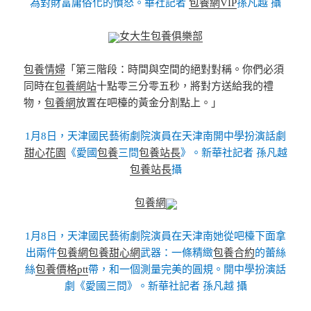
為對財富庸俗化的憤怒。華社記者
包養網VIP
孫凡越 攝
女大生包養俱樂部
包養情婦
「第三階段：時間與空間的絕對對稱。你們必須
同時在
包養網站
十點零三分零五秒，將對方送給我的禮
物，
包養網
放置在吧檯的黃金分割點上。」
1月8日，天津國民藝術劇院演員在天津南開中學扮演話劇
甜心花園
《愛國
包養
三問
包養站長
》。新華社記者 孫凡越
包養站長
攝
包養網
1月8日，天津國民藝術劇院演員在天津南她從吧檯下面拿
出兩件
包養網
包養甜心網
武器：一條精緻
包養合約
的蕾絲
絲
包養價格ptt
帶，和一個測量完美的圓規。開中學扮演話
劇《愛國三問》。新華社記者 孫凡越 攝