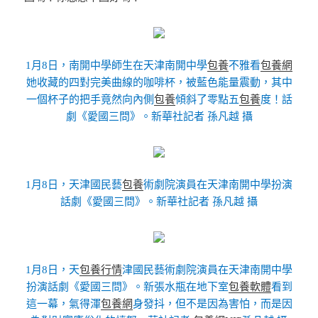
1月8日，南開中學師生在天津南開中學
包養
不雅看
包養網
她收藏的四對完美曲線的咖啡杯，被藍色能量震動，其中
一個杯子的把手竟然向內側
包養
傾斜了零點五
包養
度！話
劇《愛國三問》。新華社記者 孫凡越 攝
1月8日，天津國民藝
包養
術劇院演員在天津南開中學扮演
話劇《愛國三問》。新華社記者 孫凡越 攝
1月8日，天
包養行情
津國民藝術劇院演員在天津南開中學
扮演話劇《愛國三問》。新張水瓶在地下室
包養軟體
看到
這一幕，氣得渾
包養網
身發抖，但不是因為害怕，而是因