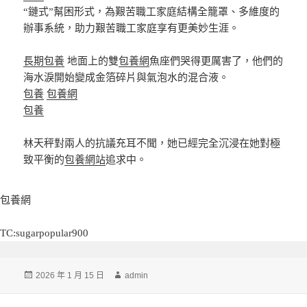
“鏈式”幫困形式，為艱苦職工家庭結構全籠罩、多維度的
辦事系統，助力艱苦職工家庭享有更美妙生涯。
長期包養
地面上的雙
包養網
魚座們哭得更厲害了，他們的
海水淚開始變成金箔碎片與氣泡水的混合液。
包養
包養網
包養
林天秤對兩人的抗議充耳不聞，她已經完全沉浸在她對極
致平衡的
包養網站
追求中。
包養網
TC:sugarpopular900
發
作
2026 年 1 月 15 日
admin
佈
者
日