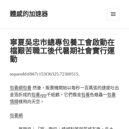
體感的加速器
選單及
小工具
寧夏吳忠市總專包養工會啟動在
檔艱苦職工後代暑期社會實行運
動
requestId:6967c153f36325.72300515.
包養網
包養
然後，販賣機開始以每秒一百萬張的速度吐出
金箔折成的
包養app
千紙鶴，它們像金
包養
色蝗蟲一
包養
情婦
樣飛向天空。
包養網