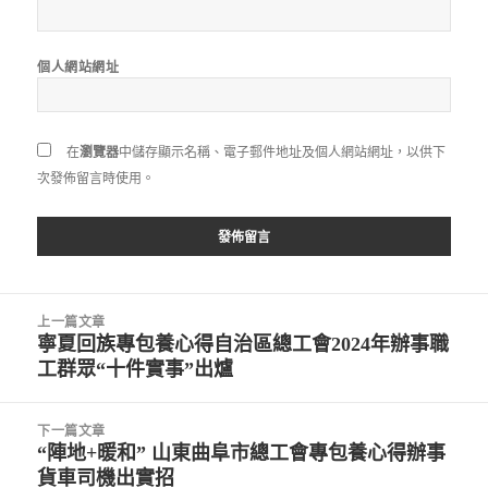
個人網站網址
在
瀏覽器
中儲存顯示名稱、電子郵件地址及個人網站網址，以供下
次發佈留言時使用。
文
上一篇文章
章
寧夏回族專包養心得自治區總工會2024年辦事職
上
導
工群眾“十件實事”出爐
一
覽
篇
文
下一篇文章
章:
“陣地+暖和” 山東曲阜市總工會專包養心得辦事
下
貨車司機出實招
一