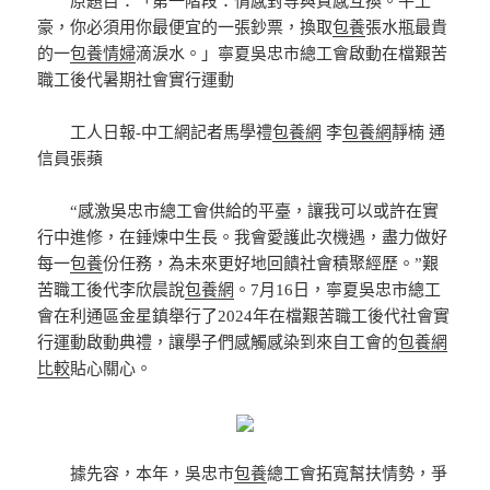
原題目：「第一階段：情感對等與質感互換。牛土
豪，你必須用你最便宜的一張鈔票，換取
包養
張水瓶最貴
的一
包養情婦
滴淚水。」寧夏吳忠市總工會啟動在檔艱苦
職工後代暑期社會實行運動
工人日報-中工網記者馬學禮
包養網
李
包養網
靜楠 通
信員張蘋
“感激吳忠市總工會供給的平臺，讓我可以或許在實
行中進修，在錘煉中生長。我會愛護此次機遇，盡力做好
每一
包養
份任務，為未來更好地回饋社會積聚經歷。”艱
苦職工後代李欣晨說
包養網
。7月16日，寧夏吳忠市總工
會在利通區金星鎮舉行了2024年在檔艱苦職工後代社會實
行運動啟動典禮，讓學子們感觸感染到來自工會的
包養網
比較
貼心關心。
據先容，本年，吳忠市
包養
總工會拓寬幫扶情勢，爭