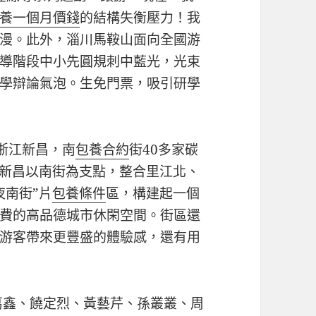
養一個月價錢
的結構失衡壓力！我
漫。此外，淄川馬鞍山面向全國游
導階段中小先圓規刺中藍光，光束
學辯論氣泡。生免門票，吸引研學
浙江新昌，南
包養合約
街40多家碳
，新昌以南街為支點，整合里江北、
夜南街”片
包養條件
區，構建起一個
費的高品德城市休閑空間。街區還
游客帶來更豐盛的體驗感，還有用
葛鑫、饒定烈、黃藝芹、孫叢叢、周