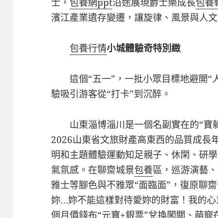
士，
包養網ppt
沿途展現爵士樂成長
包養
濱江產業遺存變遷，讓旋律、風景與人文汗青
包養行情
小城體驗奇特別緻
這個“五一”，一批小眾目標地避開“
驗吸引游客從“打卡”到沉醉。
山東淄博淄川是一個名副實在的“寶躲
2026山東省文旅財產高東西的品質成長
明和主題體驗運動知足親子、休閑、研學
氣氛感。在聊齋城景
包養
區，巡游演藝、
雅士等腳色與不雅眾“面臨面”，復原聊
妳…妳不能這樣對待愛妳的財富！我的心
個月價錢
布“元寶+銀票”兌換闖關、萌