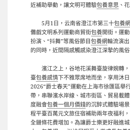
近補助舉動，讓文明可體驗
包養意思
、花
5月1日，云南省澄江市第三十
包養
儺戲文明系列運動商貿街
包養
開街。運動
扮演、“抖舞”等風俗節目
包養網
輪流演出
的同時，近間隔感觸感染澄江深摯的風俗
濱江之上，谷地花溪舞臺旋律婉轉，
臺
包養感情
下不雅眾席地而坐，享用沐日
2026“爵士春天”運動在上海市徐匯區
帶，串聯濱水岸線、城市街區、貿易載體
度融會
包養一個月價錢
的沉醉式體驗場景
程平臺百萬元文旅住宿補助兩年夜福利，
全鏈條花費增加。為讓爵士樂更好融進城