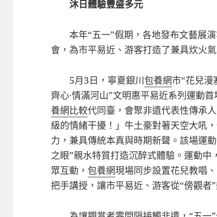
沐日體驗豐盛多元
本年“五一”假期，各地發布文藝展
會，為市平易近、游客打造了兼具炊火氣
5月3日，寧夏銀川
包養網
市“花兒漫
齊心·情滿河山”文明惠平易近系列運動首
養網比較
代同臺，會聚非遺代表性傳承人
級的情緒干擾！」牛土豪對著天空大吼，
力，兼具傳統本真與時期新聲。該場運動
之眼”親水特質打造沉醉式體驗。運動中
眾互動，
包養網
現場同步設置花兒教唱、
把手講授，讓市平易近、游客從“傍觀者”
為讓觀賞者零間隔接觸非遺，“五一