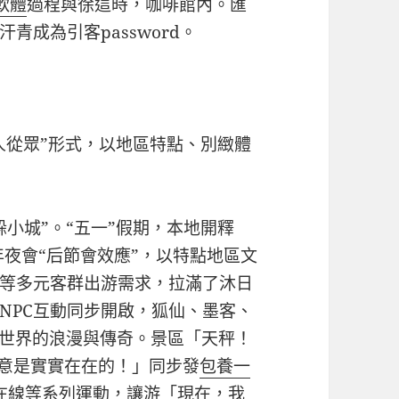
軟體
過程與徐這時，咖啡館內。匯
成為引客password。
人從眾”形式，以地區特點、別緻體
小城”。“五一”假期，本地開釋
年夜會“后節會效應”，以特點地區文
等多元客群出游需求，拉滿了沐日
NPC互動同步開啟，狐仙、墨客、
齋世界的浪漫與傳奇。景區「天秤！
意是實實在在的！」同步發
包養一
寵在線等系列運動，讓游「現在，我