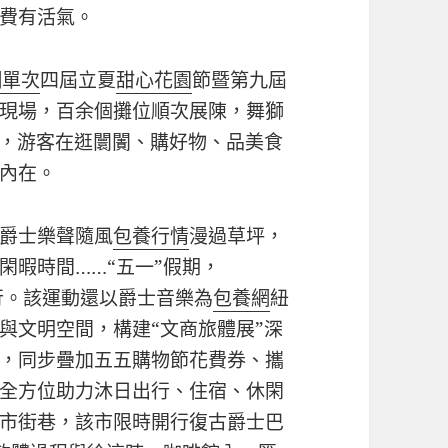
費有活氣。
網單次
四屆立夏
甜心花園
節暨第九屆
現場，百余個攤位順次展陳，舞獅
，游客在逛闤闠、購好物、品美食
內在。
爵士樂聲隨風
包養行情
漫過草坪，
閑暇時間……“五一”假期，
舉行。該運動還以爵士音樂為
包養網
紐
與文明空間，構建“文商旅體展”深
，同步疊加五五購物節花費券、攜
全方位助力沐日出行、住宿、休閑
市街巷，該市限時開行復古爵士巴