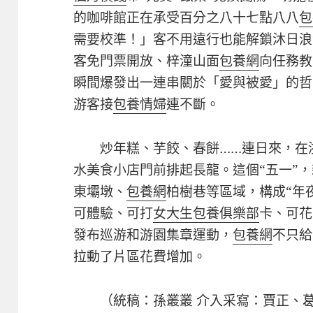
的咖啡館正在承受百分之八十七點八八
包
需要校準！」客不用遠行也能解鎖沐日浪
客免門票開放、梓潼山面
包養網
向任務教
瞬間爆發出一連串關於「愛與被愛」的哲
游客接
包養情婦
連不斷。
炒年糕、芋餃、春餅……連日來，在
水美食小店門前排起長龍。這個“五一”
東壩墩、
包養網
柏樹巷等區域，構成“年
可體驗、可打
女大生包養俱樂部
卡、可花
發布巡游和游園集章運動，
包養網
不只給
拉動了片區花費增加。
（統稿：孫叢叢 介入采寫：賈正、