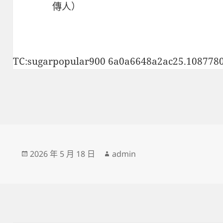
傳人）
TC:sugarpopular900 6a0a6648a2ac25.108778
發
作
2026 年 5 月 18 日
admin
佈
者
日
期: