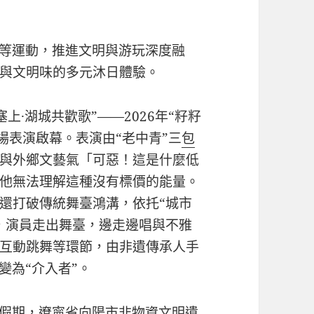
演等運動，推進文明與游玩深度融
與文明味的多元沐日體驗。
塞上·湖城共歡歌”——2026年“籽籽
場表演啟幕。表演由“老中青”三
包
與外鄉文藝氣「可惡！這是什麼低
他無法理解這種沒有標價的能量。
還打破傳統舞臺鴻溝，依托“城市
，演員走出舞臺，邊走邊唱與不雅
互動跳舞等環節，由非遺傳承人手
變為“介入者”。
”假期，遼寧省向陽市非物資文明遺