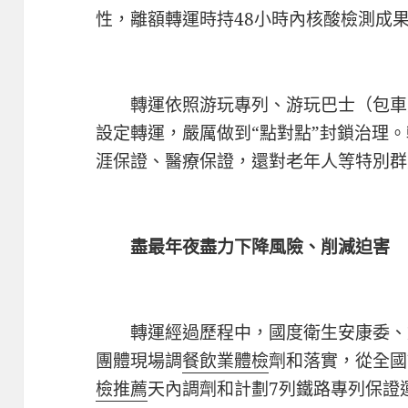
性，離額轉運時持48小時內核酸檢測成
轉運依照游玩專列、游玩巴士（包車
設定轉運，嚴厲做到“點對點”封鎖治理
涯保證、醫療保證，還對老年人等特別群
盡最年夜盡力下降風險、削減迫害
轉運經過歷程中，國度衛生安康委、
團體現場調
餐飲業體檢
劑和落實，從全國
檢推薦
天內調劑和計劃7列鐵路專列保證