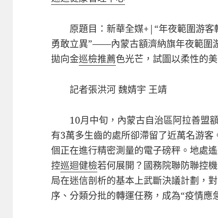
原題目：新華全媒+|“年夜範圍游客
勇敢立異”——內蒙古額濟納旗年夜範圍
拋向金
巡檢推薦
色光芒，試圖以柔性的美
記者張洪河 魏婧宇 王靖
10月中旬，內蒙古自治區阿拉善盟額
有3萬多生齒的處所卻滯留了近萬名游客
個正在進行精密測量的電子磅秤。地處遙
控
巡迴健檢
若何展開？國務院聯防聯控機
局在迷信剖析的基本上武斷決議計劃，對
序、分類分批的轉運任務，成為“疫情應