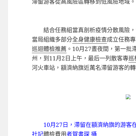
滯留游客從高風險區轉移到低風險地域。
結合任務組當真剖析疫情分散風險，
當局組織多部分
全身健康檢查
成立任務專
巡迴體檢推薦
。10月27晝夜間，第一
州，到11月2日上午，最后一列散客專
巡
河火車站，額濟納旗近萬名滯留游客的轉
10月27日，滯留在額濟納旗的游
社記
體檢費用
者賀書琛 攝