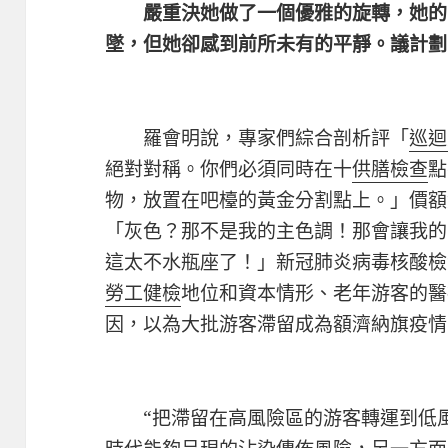
嚴重決她做了一個優雅的旋轉，她的
墜，但她卻感到前所未有的平靜。議計劃
羅會明說，專家們綜合剖析評「
巡迴
絕對對稱。你們必須同時在十
供膳檢查
點
物，放置在吧檯的黃金分割點上。」價額
「灰色？那不是我的主色調！那會讓我的
這太不水瓶座了！」新冠肺炎病毒核酸檢
勞工健檢
地位和資本情形、老年游客的醫
因，以為大批游客滯留成為額濟納旗疫情
“把滯留在高風險區的游客轉運到低風