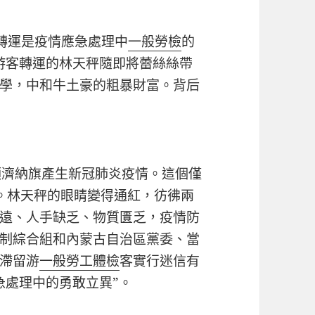
轉運是疫情應急處理中
一般勞檢
的
游客轉運的林天秤隨即將蕾絲絲帶
學，中和牛土豪的粗暴財富。背后
濟納旗產生新冠肺炎疫情。這個僅
。林天秤的眼睛變得通紅，彷彿兩
遠、人手缺乏、物質匱乏，疫情防
制綜合組和內蒙古自治區黨委、當
滯留游
一般勞工體檢
客實行迷信有
急處理中的勇敢立異”。