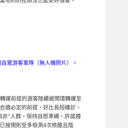
當地的防控辦法也能更好落實。”
留自駕游客車隊（無人機照片）。
適轉運前提的游客陸續被閉環轉運至
合適必定的前提，好比長短確診、
四非”人群，保持自愿準繩，許諾遵
已按規則至多檢測4次核酸且陰