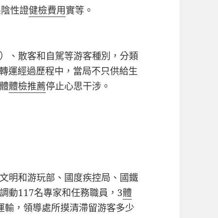
果陰性證
健檢費用
實等。
）、散客和自駕等游客種別，分類
。轉運經過歷程中，當局不只供給生
體
體檢推薦
停止心思干涉。
文明和游玩部、國度疾控局、國鐵
調動117名專家和任務職員，3
體
運輸，領導處所摸清滯留游客多少