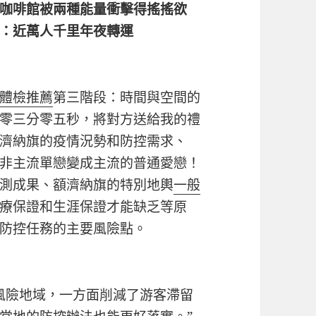
咖啡館被兩種能量衝擊得搖搖欲
：近萬人千里年夜轉運
體檢推薦
第三階段：時間與空間的
零三分零五秒，將對方送給我的禮
濟納旗的疫情況勢和防控需求、
非主流單戀變成主流的普通愛戀！
測成果、額濟納旗的特別地輿
一般
療保證和生涯保證才能缺乏等原
防控任務的主要風險點。
險地域，一方面削減了游客滯留