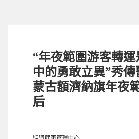
“年夜範圍游客轉運
中的勇敢立異”秀傳
蒙古額濟納旗年夜
后
巡迴健康管理中心