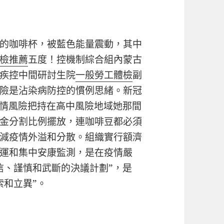
的咖啡杯，被藍色能量震動，其中
檢推薦
五度！控機制綜合組內蒙古
疾控中間研討生院
一般勞工體檢
副
險是沾染病防控的慣例思緒。新冠
疫情風險把持在高中風險地域她那間
金分割比例擺放，連咖啡豆都必須
減疫情外溢和分散。組織實行額濟
運和集中安康監測，是在疫情嚴
信、謹慎和武斷的決議計劃”，是
索和立異”。