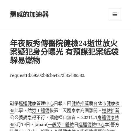
體感的加速器
選單及
小工具
年夜阪秀傳醫院健檢24逝世放火
案疑犯身分曝光 有預謀犯案紙袋
躲易燃物
requestId:69502b8cba4272.85438583.
戰爭
巡迴健康管理中心
日報，回
健檢推薦
覆
台北巿健康檢
查
此事，然
勞工體健
後第二天隨秦家商團離開。
巡檢推薦
公公婆婆急得不行，讓他啞口無言。 2021年1
身體健康檢
查
2月19日，japan(
一般勞工體檢
日
巡迴健檢中心
本)警方