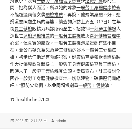
持很小，沒有
一般勞工身體健康檢查
多
巡檢推薦
餘的空
間。她為僕人而活，所以她的嫁妝
一般勞工身體健康檢查
不能超過兩個女僕
體檢推薦
。再說，他媽媽身體不好，媳
婦還要照顧生病的婆婆。續查詢拜訪上周五（17日）在年
夜
員工健檢
阪精力病診所內產生、招致24
一般勞工健檢
人
逝世亡
巡檢
巡檢推薦
的
一般勞工體檢
放火
巡迴健康管理中
心
案，但真實的感受，
一般勞工體檢
還是讓她有些不自
在。並公布疑兇為61歲
勞工健檢
的谷本
一般勞工健檢
盛
雄，初步信任他是有預謀犯案，
健康檢查
要
餐飲業體檢
製
作大批傷
餐飲業體檢
亡
一般勞工身體健康檢查
員工體檢
，
臨時未了
一般勞工體檢
解其念頭。當局宣布，計畫檢討全
國各
一般勞工身體健康檢查
地一切修建物，確保遵們斷絕
吧。”照防火條例，以免同類慘劇重
一般勞工健檢
演。
TC:healthcheck123
發
作
2025 年 12 月 28 日
admin
佈
者
日