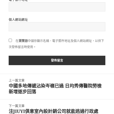
個人網站網址
在
瀏覽器
中儲存顯示名稱、電子郵件地址及個人網站網址，以供下
次發佈留言時使用。
文
上一篇文章
章
中國多地傳遞沾染岑嶺已過 日均秀傳醫院勞檢
上
導
新增逐步回落
一
覽
篇
文
下一篇文章
章:
注JIUYI俱意室內設計銷公司就能逃過行政處
下