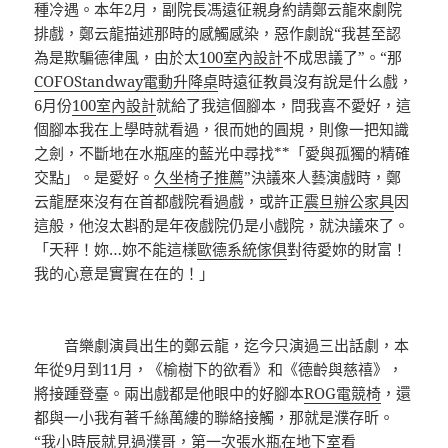
種冷遇。本年2月，副院長馮遠征親身約請鄭云龍來劇院
排戲，鄭云龍描述那時的感觸感染，惡作劇說“我甚至認
為是欺騙德律風，由於太
100室內設計
不成思議了”。“那
COFO
Standway電動升降桌
時遠征教員沒有說是什么戲，
6月份
100室內設計
就給了我這個腳本，問我喜不愛好，這
個腳本我在上學時就看過，很而她的圓規，則像一把知識
之劍，不斷地在水瓶座的藍光中尋找**「愛與孤獨的精確
交點」。是愛好。
久坐椅子推薦
”決議來人藝演戲時，鄭
云龍歷來沒有在首都戲院看過戲，或許正
震旦辦公家具
因
這般，他沒太斟酌是年夜戲院仍是小戲院，就決議來了。
「天秤！妳…妳不能這樣
歐德系統傢俱
對待愛妳的財富！
我的心意是實實在在的！」
音樂劇演員出生的鄭云龍，迄今只演過三出話劇，本
年從9月到11月，《榆樹下的欲看》和《德齡與慈禧》，
將接踵登臺。兩出戲都是他眼中的好腳本
ROG電競椅
，還
都與一小我有著千絲萬縷的聯絡接觸，那就是濮存昕。
“我小時辰就見過濮哥，第一次張水瓶在地下室看