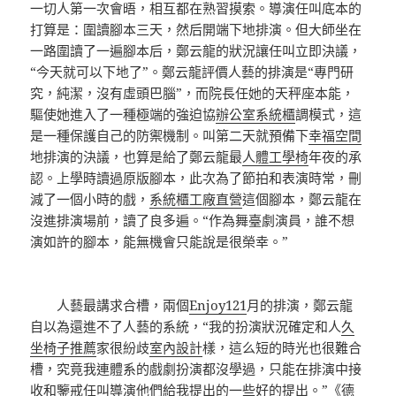
一切人第一次會晤，相互都在熟習摸索。導演任叫底本的
打算是：圍讀腳本三天，然后開端下地排演。但大師坐在
一路圍讀了一遍腳本后，鄭云龍的狀況讓任叫立即決議，
“今天就可以下地了”。鄭云龍評價人藝的排演是“專門研
究，純潔，沒有虛頭巴腦”，而院長任她的天秤座本能，
驅使她進入了一種極端的強迫協
辦公室系統櫃
調模式，這
是一種保護自己的防禦機制。叫第二天就預備下
幸福空間
地排演的決議，也算是給了鄭云龍最
人體工學椅
年夜的承
認。上學時讀過原版腳本，此次為了節拍和表演時常，刪
減了一個小時的戲，
系統櫃工廠直營
這個腳本，鄭云龍在
沒進排演場前，讀了良多遍。“作為舞臺劇演員，誰不想
演如許的腳本，能無機會只能說是很榮幸。”
人藝最講求合槽，兩個
Enjoy121
月的排演，鄭云龍
自以為還進不了人藝的系統，“我的扮演狀況確定和人
久
坐椅子推薦
家很紛歧
室內設計
樣，這么短的時光也很難合
槽，究竟我連體系的戲劇扮演都沒學過，只能在排演中接
收和鑒戒任叫導演他們給我提出的一些好的提出。”《德