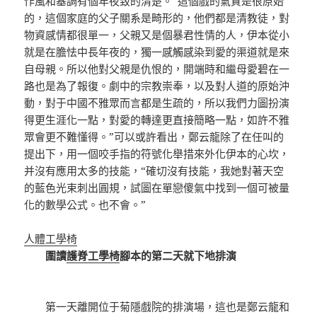
作風和基調有個年夜致的清楚。“這個戲的氣質是很原始
的，這個家庭的父子關系是畸形的，他們都是清教徒，對
物資感情都很單一，父親又是個暴君性情的人，伊本從小
就是在膽怯中長年夜的，獨一感觸感染到愛的渠道就是來
自母親。所以他對父親是仇恨的，開端時和繼母愛碧在一
路也是為了報復。劇中的宗教崇奉，以及對人道的原始沖
動，對于中國不雅眾而言都是生疏的，所以我們力圖扮演
得更生涯化一點，對愛的轉達更直接簡略一點，如許不雅
眾會更不難懂得。”可以或許看出，鄭云龍除了在任叫的
提出下，用一個咬手指的符號化舉措來外化伊本的心坎，
并沒有應用太多的技能，“確切沒有技能，我她對著天空
的藍色光束刺出圓規，試圖在單戀傻氣中找到一個可被量
化的數學公式。也不會。”
人體工學椅
圍讀
護脊工學椅
腳本的第二天就下地排演
第一天離開位于菊隱戲院的排演場，這也是鄭云龍和