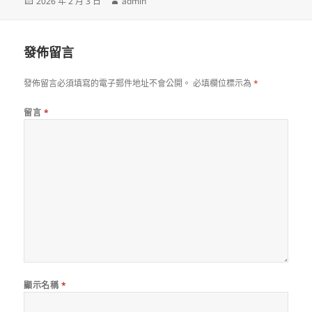
發
作
2026 年 2 月 3 日
admin
佈
者
日
期:
發佈留言
發佈留言必須填寫的電子郵件地址不會公開。
必填欄位標示為
*
留言
*
顯示名稱
*