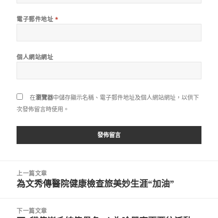
電子郵件地址
*
個人網站網址
在
瀏覽器
中儲存顯示名稱、電子郵件地址及個人網站網址，以供下
次發佈留言時使用。
文
上一篇文章
章
為文秀傳醫院健康檢查旅美妙生涯“加油”
上
導
一
覽
篇
下一篇文章