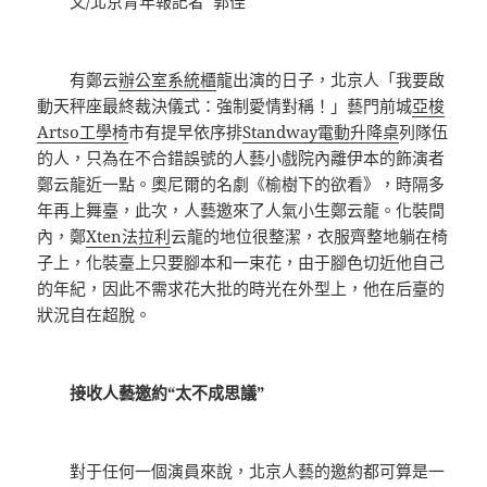
文/北京青年報記者 郭佳
有鄭云
辦公室系統櫃
龍出演的日子，北京人「我要啟
動天秤座最終裁決儀式：強制愛情對稱！」藝門前城
亞梭
Artso工學椅
市有提早依序排
Standway電動升降桌
列隊伍
的人，只為在不合錯誤號的人藝小戲院內離伊本的飾演者
鄭云龍近一點。奧尼爾的名劇《榆樹下的欲看》，時隔多
年再上舞臺，此次，人藝邀來了人氣小生鄭云龍。化裝間
內，鄭
Xten法拉利
云龍的地位很整潔，衣服齊整地躺在椅
子上，化裝臺上只要腳本和一束花，由于腳色切近他自己
的年紀，因此不需求花大批的時光在外型上，他在后臺的
狀況自在超脫。
接收人藝邀約“太不成思議”
對于任何一個演員來說，北京人藝的邀約都可算是一