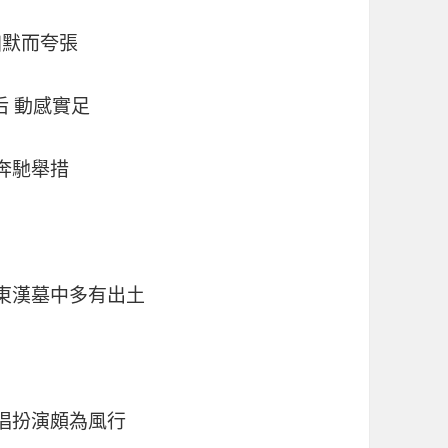
幽默而夸張
后 動感實足
奔馳舉措
東漢墓中多有出土
唱扮演頗為風行