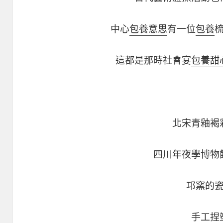
中心
包養意思
有一位
包養
這都是那時社會宴
包養甜
北宋青釉褐
四川年夜學博物
邛窯的
手工捏