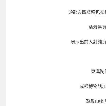
頭部與四肢略
包養
活潑逼
展示出前人對純
東漢陶
成都博物館
頭戴巾帽