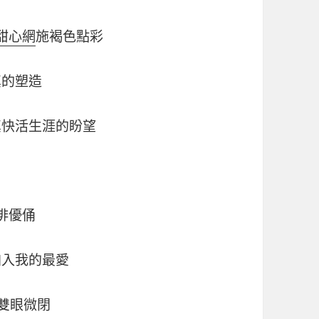
甜心網
施褐色點彩
真的塑造
真快活生涯的盼望
俳優俑
加入我的最愛
 雙眼微閉