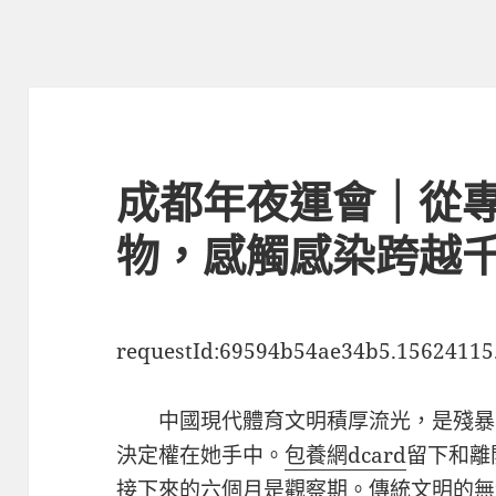
成都年夜運會｜從
物，感觸感染跨越
requestId:69594b54ae34b5.15624115
中國現代體育文明積厚流光，是殘暴
決定權在她手中。
包養網dcard
留下和離
接下來的六個月是觀察期。傳統文明的無