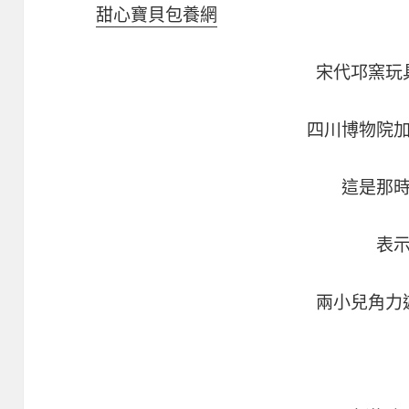
甜心寶貝包養網
宋代邛窯玩
四川博物院
這是那
表
兩小兒角力