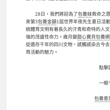
28日，我們將迎為了
包養妹
救命之
來第3
包養金額
1屆世界年夜先生夏日活
統體育文明有著長久的汗青和奇特的人文
強的茂盛性命力。歲月變
甜心寶貝包養網
從遺存千年的四川文物，感觸感染古今去
育活動的魅力。
點擊
一眼
包養意