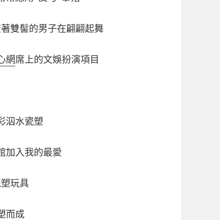
梳著雙髻的男子在翩翩起舞
心網
席上的文娛扮演項目
彩泅水瓷塑
館加入我的最愛
瓷塑玩具
塑而成