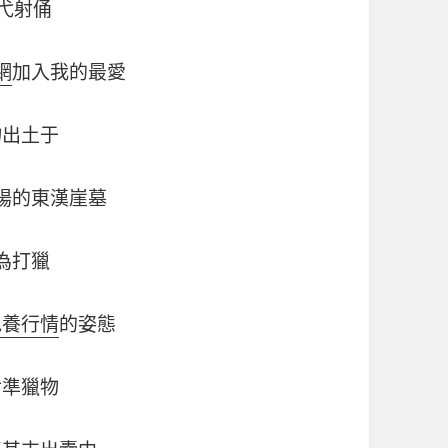
陶弋射俑
網
加入我的最愛
物出土于
陽的東漢崖墓
為打獵
包養行情
的姿態
對準獵物