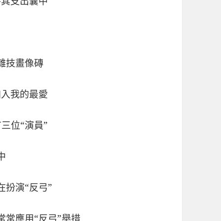
將其支出囊中
雜技畫像磚
加入我的最愛
三位“演員”
中
在扮演“反弓”
常常應用“反弓”舉措