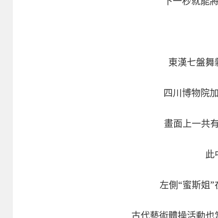
下一秒就能
東漢七盤舞
四川博物院
畫面上一共有
此
左側“蜜斯姐”
古代藝術體操活動也