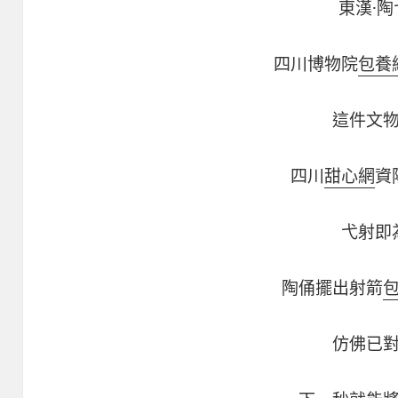
東漢·
四川博物院
包養
這件文
四川
甜心網
資
弋射即
陶俑擺出射箭
仿佛已