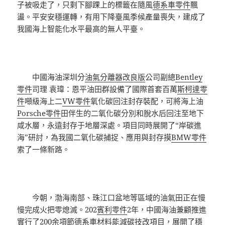
子被吸走了，只剩下腳踝上的標籤在隨風
德系車零件
飄
盪。平安安穩運轉，有用下降臺風季候產量喪失，建成了
我國海上智能化水平最高的無人平臺。
中國海油深圳分
油氣分離器改良版
公司副總
Bentley
零件
司理 袁瑋：恩平油田群設備了國際首套百萬
斯柯達零
件
噸級海上二
VW零件
氧化碳回注封存裝配，可將海上油
Porsche零件
田伴生的二氧化碳分別和脫水后回注至地下
咸水層，永遠封存于地層深處。項目同時展開了“岸碳進
海”研討，為我國二氧化碳捕捉、應用與封存摸
BMW零件
索了一條新路。
今朝，渤海南部、珠江口盆地等區域的油氣田正在慢
慢完成火把零熄滅。202
賓利零件
2年，中國海油兼顧推進
實行了200余項節
德系車材料
能減碳技改項目，展開了穩