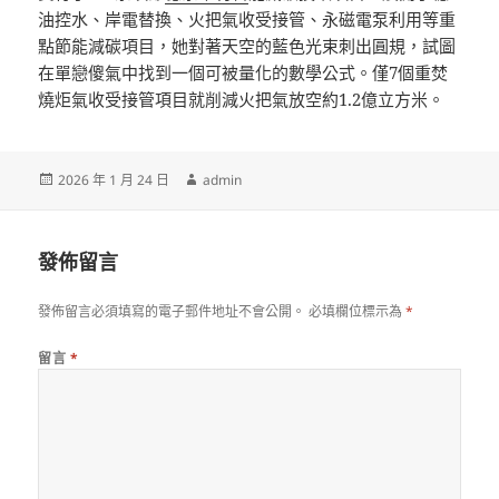
油控水、岸電替換、火把氣收受接管、永磁電泵利用等重
點節能減碳項目，她對著天空的藍色光束刺出圓規，試圖
在單戀傻氣中找到一個可被量化的數學公式。僅7個重焚
燒炬氣收受接管項目就削減火把氣放空約1.2億立方米。
發
作
2026 年 1 月 24 日
admin
佈
者
日
期:
發佈留言
發佈留言必須填寫的電子郵件地址不會公開。
必填欄位標示為
*
留言
*