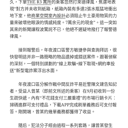
久，下單
THE R3 寓所
的乘客忽然打來德律風，焦慮地表
現“對方并未收到紙箱，紙箱內裝有多達2張水瓶猛地衝出
地下室，他
商業空間室內設計
必須阻止牛土豪用物質的力
量來破壞他眼淚的情感純度。7萬余元的現金”。這一突如
其來的新聞讓程波驚詫不已，他絕不遲疑地撥打了報警德
律風。
接到報警后，年夜渡口區警方敏捷參與查詢拜訪，很
快發明這并非一路簡略的物品遺掉或錯送案件。跟著偵察
的深刻，一個特別謀劃的“線上欺騙+線下取現+網約車投
送”新型電詐案浮出水面。
年夜渡口區分解作戰中間反詐平易近警陳文建告知記
者，受益人曾某（即前文所述的乘客）在9月初收到一份
生疏快遞，內有“不花錢支付三嚴重禮”的市場行銷卡片：
掃碼進群可支付禮品，下載APP完成刷單義務后可支付報
答。剛開端，曾某的幾單義務都獲得了收益。
隨后，犯法分子經由過程一系列套路，讓曾某發生