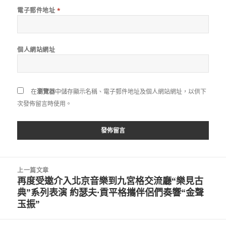
電子郵件地址
*
個人網站網址
在
瀏覽器
中儲存顯示名稱、電子郵件地址及個人網站網址，以供下
次發佈留言時使用。
文
上一篇文章
章
再度受邀介入北京音樂到九宮格交流廳“樂見古
上
導
典”系列表演 約瑟夫·貢平格攜伴侶們奏響“金聲
一
覽
玉振”
篇
文