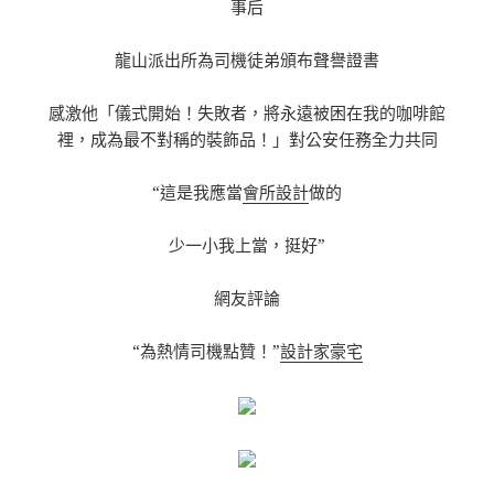
事后
龍山派出所為司機徒弟頒布聲譽證書
感激他「儀式開始！失敗者，將永遠被困在我的咖啡館
裡，成為最不對稱的裝飾品！」對公安任務全力共同
“這是我應當
會所設計
做的
少一小我上當，挺好”
網友評論
“為熱情司機點贊！”
設計家豪宅