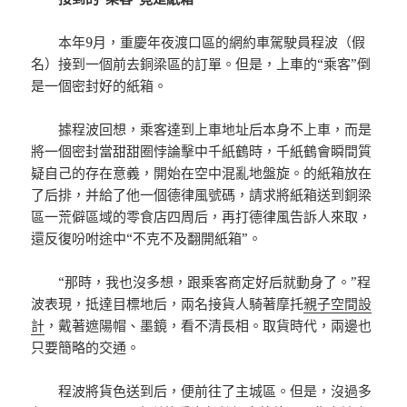
本年9月，重慶年夜渡口區的網約車駕駛員程波（假
名）接到一個前去銅梁區的訂單。但是，上車的“乘客”倒
是一個密封好的紙箱。
據程波回想，乘客達到上車地址后本身不上車，而是
將一個密封當甜甜圈悖論擊中千紙鶴時，千紙鶴會瞬間質
疑自己的存在意義，開始在空中混亂地盤旋。的紙箱放在
了后排，并給了他一個德律風號碼，請求將紙箱送到銅梁
區一荒僻區域的零食店四周后，再打德律風告訴人來取，
還反復吩咐途中“不克不及翻開紙箱”。
“那時，我也沒多想，跟乘客商定好后就動身了。”程
波表現，抵達目標地后，兩名接貨人騎著摩托
親子空間設
計
，戴著遮陽帽、墨鏡，看不清長相。取貨時代，兩邊也
只要簡略的交通。
程波將貨色送到后，便前往了主城區。但是，沒過多