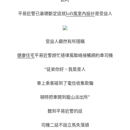
平易近警已基礎斷定這就
loft風室內設計
是受益人
受益人顯然有所隱瞞
健康住宅
平易近警趕忙德律風聯絡接觸網約車司機
“徒弟你好，我是差人
車上乘客碰到了電信收集欺騙
頓時把車開到龍山派出所”
聽到平易近警的話
司機二話不說立馬失落頭