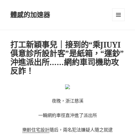
體感的加速器
選單及
小工具
打工新穎事兒｜接到的“乘JIUYI
俱意診所設計客”是紙箱，“運鈔”
沖進派出所……網約車司機助攻
反詐！
夜晚，浙江慈溪
一輛網約車徑直沖進了派出所
樂齡住宅設計
隨后，兩名犯法嫌疑人隨之就逮