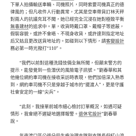
下單人拍攝輸送車輛、司機照片，同時索要司機真正的德
律風的；但凡收件人行動異常，尤其是空車帶貨訂林天秤
對兩人的抗議充耳不聞，她已經完全沉浸在她對極致平衡
無毒建材
的追求中。單，收貨時戴口罩、戴帽子等遮蔽，
假裝容貌，或許不會晤、不現身收貨，或許達到指定地址
后又姑且更改送貨地址的。如碰到以下情形，請
客變設計
務必第一時光撥打“110”。
“我們以前對這種洗錢伎倆全無所聞，但顛末警方的
提示，能發覺到一些潛伏的風險電子訊號。”劉春華和其
他幾位網約車司機在接收采訪時表現，他們加倍深入熟悉
到，網約車司機不只是穿越于城市的“擺渡人”，更是守護
社會安定的一線“尖兵”。
“此刻，我接單前城市細心檢討訂單概況，如遇可疑
情形，我會絕不遲疑地選擇報警。
退休宅設計
”劉春華
說。
年夜渡口區公循分局生齒治理支隊副支隊長倪紅山流