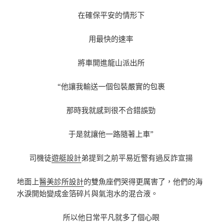
在確保平安的情形下
用最快的速率
將車開進龍山派出所
“他讓我輸送一個包裝嚴實的包裹
那時我就感到很不合錯誤勁
于是就讓他一路隨著上車”
司機徒
遊艇設計
弟提到之前平易近警有過反詐宣揚
地面上
醫美診所設計
的雙魚座們哭得更厲害了，他們的海
水淚開始變成金箔碎片與氣泡水的混合液。
所以他日常平凡就多了個心眼