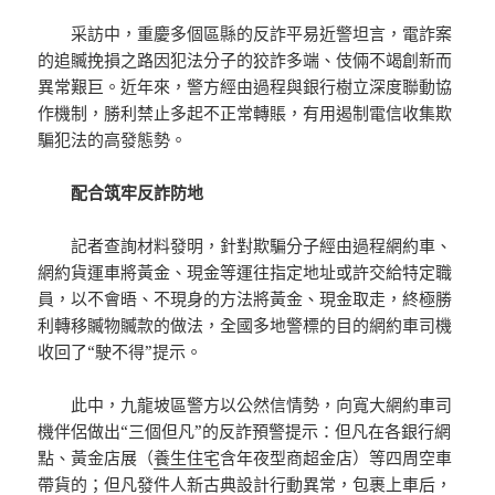
采訪中，重慶多個區縣的反詐平易近警坦言，電詐案
的追贓挽損之路因犯法分子的狡詐多端、伎倆不竭創新而
異常艱巨。近年來，警方經由過程與銀行樹立深度聯動協
作機制，勝利禁止多起不正常轉賬，有用遏制電信收集欺
騙犯法的高發態勢。
配合筑牢反詐防地
記者查詢材料發明，針對欺騙分子經由過程網約車、
網約貨運車將黃金、現金等運往指定地址或許交給特定職
員，以不會晤、不現身的方法將黃金、現金取走，終極勝
利轉移贓物贓款的做法，全國多地警標的目的網約車司機
收回了“駛不得”提示。
此中，九龍坡區警方以公然信情勢，向寬大網約車司
機伴侶做出“三個但凡”的反詐預警提示：但凡在各銀行網
點、黃金店展（
養生住宅
含年夜型商超金店）等四周空車
帶貨的；但凡發件人
新古典設計
行動異常，包裹上車后，