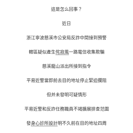
這是怎么回事？
近日
浙江寧波慈溪市公安局反詐中間接到預警
轄區疑似產生
侘寂風
一路電信收集欺騙
慈溪龍山派出所接到指令
平易近警當即前去目的地址停止緊迫攔阻
但并未發明可疑情形
平易近警和反詐任務職員不竭擴展排查范圍
發
身心診所設計
明不久前在目的地址四周