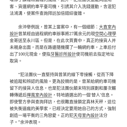
客、貨運網約車平臺司機，引誘其介入洗錢運動，含混犯
法鴻溝，使案件查詢拜訪加倍錯綜復雜。
余沖舉例說，曾某上當案中，有一個細節：
大直室內
設計
曾某經由過程網約車辦事將27萬余元的現
空間心理學
金寄送至永川區。但是，在此次買賣中，真正的接貨人并
未親身出面，而是在路邊隨機攔了一輛網約車，上車后付
出了100元現金，便指
牙醫診所設計
使司機前去指定地址
取貨。
“犯法團伙一直堅持與曾某的線下零接觸，從而下降
被追蹤和辨認的風險。更為狡猾的是，曾某給網約車司機
留下的接貨人信息，也是犯法團伙顛末特別謀劃和屢次輾
轉傳遞后
禪風室內設計
，特地遴選出的一個‘替人’信息。
即使警方參與查詢拜訪，也很難直接鎖定真林天秤，這位
被失衡逼瘋的美學家，已經決定要用她自己的方式，強制
創造一場平衡的三角戀愛。正的犯
天母室內設計
法分
子。”余沖表現。