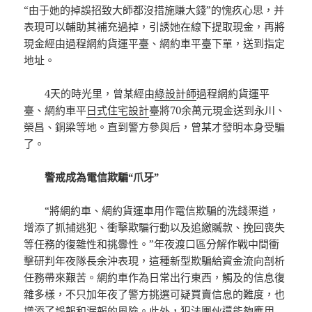
“由于她的掉誤招致大師都沒措施賺大錢”的愧疚心思，并
表現可以輔助其補充過掉，引誘她在線下提取現金，再將
現金經由過程網約貨運平臺、網約車平臺下單，送到指定
地址。
4天的時光里，曾某經由
綠設計師
過程網約貨運平
臺、網約車平
日式住宅設計
臺將70余萬元現金送到永川、
榮昌、銅梁等地。直到警方參與后，曾某才發明本身受騙
了。
警戒成為電信欺騙“爪牙”
“將網約車、網約貨運車用作電信欺騙的洗錢渠道，
增添了抓捕逃犯、衝擊欺騙行動以及追繳贓款、挽回喪失
等任務的復雜性和挑釁性。”年夜渡口區分解作戰中間衝
擊研判年夜隊長余沖表現，這種新型欺騙給資金流向剖析
任務帶來艱苦。網約車作為日常出行東西，觸及的信息復
雜多樣，不只加年夜了警方挑選可疑買賣信息的難度，也
增添了誤報和漏報的風險。此外，犯法團伙還能夠應用