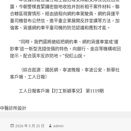
露，今朝警樸直緊鑼密鼓地收拾并剖析相干案件材料，聯
合轄區現實情形，經由過程向網約車駕駛員、網約貨運平
臺司機發布公然信、進平臺企業展開反詐宣講等方法，加
強客、貨運網約車平臺司機的防范認識和應對才能。
“同時，我們還將總結把網約車、網約貨運車當成‘運
鈔車’這一新型洗錢伎倆的特色，向銀行、金店等機構收回
提示，配合筑牢反詐防地。”倪紅山說。
（綜合起源：國民網、寧波晚報、寧波公安、新華社
客戶端、工人日報）
工人日報客戶端【打工新穎事兒】 第1119期
中醫診所設計
發
作
2026 年 5 月 25 日
admin
佈
者