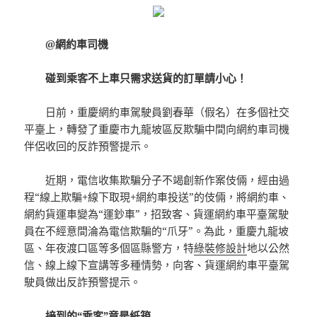
@網約車司機
碰到乘客不上車只需求送貨的訂單請小心！
日前，重慶網約車駕駛員劉春華（假名）在多個社交
平臺上，轉發了重慶市九龍坡區反欺騙中間向網約車司機
伴侶收回的反詐預警提示。
近期，電信收集欺騙分子不竭創新作案伎倆，經由過
程“線上欺騙+線下取現+網約車投送”的伎倆，將網約車、
網約貨運車變為“運鈔車”，招致客、貨運網約車平臺駕駛
員在不經意間淪為電信欺騙的“爪牙”。為此，重慶九龍坡
區、年夜渡口區等多個區縣警方，特
綠裝修設計
地以公然
信、線上線下宣講等多種情勢，向客、貨運網約車平臺駕
駛員做出反詐預警提示。
接到的“乘客”竟是紙箱