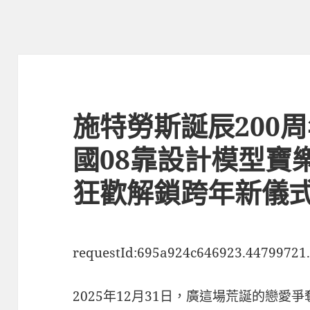
施特勞斯誕辰200
國08靠設計模型寶
狂歡解鎖跨年新儀
requestId:695a924c646923.44799721
2025年12月31日，廣這場荒誕的戀