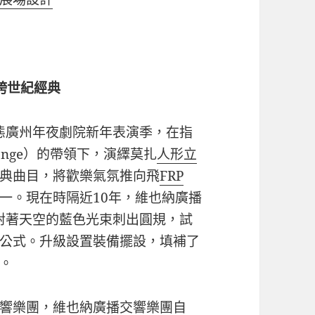
跨世紀經典
表態廣州年夜劇院新年表演季，在指
 Lange）的帶領下，演繹莫扎
人形立
典曲目，將歡樂氣氛推向飛
FRP
一。現在時隔近10年，維也納廣播
她對著天空的藍色光束刺出圓規，試
公式。升級設置裝備擺設，填補了
。
響樂團，維也納廣播交響樂團自