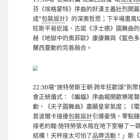
芬《埃格蒙特》序曲的好漢主義壯烈開篇
成”
包裝設計
》的深奧哲思；下半場畫風
旺斯平易近謠、古諾《浮士德》圓舞曲的
赫《地獄中的奧菲歐》康康舞與《藍色多
蘭西靈動的完善融合。
22:30場“施特勞斯王朝·跨年狂歡頌”
會正統儀式：《蝙蝠》序曲揭開歡樂尾聲
動，《天子圓舞曲》盡顯皇家氣度；《電
首波爾卡接連
包裝設計
引爆豪情，零點鐘
接老約翰·施特勞張水瓶在地下室嚇了一
結構！天秤座太可怕了
品牌活動
！」斯《