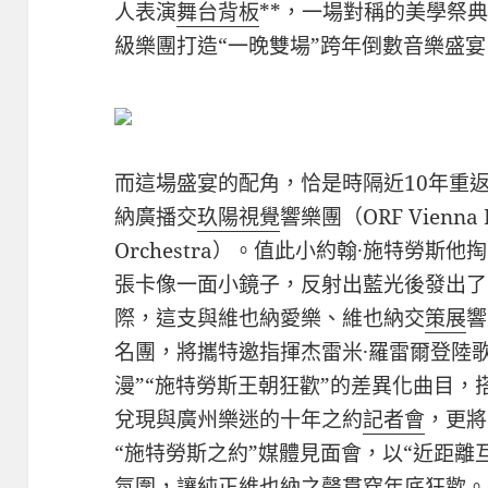
人表演
舞台背板
**，一場對稱的美學祭
級樂團打造“一晚雙場”跨年倒數音樂盛宴
而這場盛宴的配角，恰是時隔近10年重
納廣播交
玖陽視覺
響樂團（ORF Vienna 
Orchestra）。值此小約翰·施特勞斯
張卡像一面小鏡子，反射出藍光後發出了
際，這支與維也納愛樂、維也納交
策展
響
名團，將攜特邀指揮杰雷米·羅雷爾登陸歌
漫”“施特勞斯王朝狂歡”的差異化曲目，
兌現與廣州樂迷的十年之約
記者會
，更將
“施特勞斯之約”媒體見面會，以“近距離互
氛圍，讓純正維也納之聲貫穿年底狂歡。