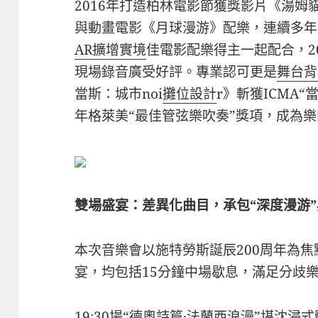
2016年打造柏林電影節獲獎影片《湯姆
與動畫電影《月球漫游》配樂，連續多年
AR擴增實境
佳電影配樂得主一起配合，2
現場錄音廣受好評。專業認可更是
舞台背
當斯：城市noi
攤位設計
r》斬獲ICMA“
年格萊美“最佳管弦樂吹奏”獎項，成為
雙場盛宴：差異化曲目，承包“深度漫游”
本次音樂會以施特勞斯誕辰200周年為
宴，均包括15分鐘中場歇息，滿足分歧
19:30場“德奧詩篇·法蘭西浪漫”堪
沈浸式