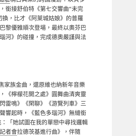
，銜接舒伯特《第七交響曲“未完
切換，比才《阿萊城姑娘》的普羅
巴黎優雅順次登場，最終以奧芬巴
瑙河》的碰撞，完成德奧嚴謹與法
則聚焦家族金曲，還原維也納新年音樂
，《檸檬花開之處》圓舞曲清爽靈
閃雷鳴》《閑聊》《游覽列車》三
聲響起時，《藍色多瑙河》無縫銜
跳：「她試圖在我的單戀中尋找邏輯
記者會
拉德茨基進行曲》，伴隨