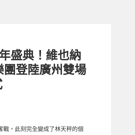
周年盛典！維也納
樂團登陸廣州雙場
式
.
愛爭奪戰，此刻完全變成了林天秤的個