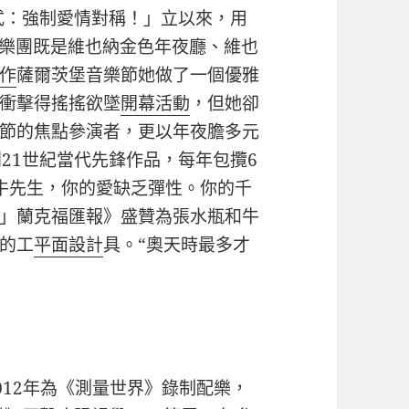
儀式：強制愛情對稱！」立以來，用
。樂團既是維也納金色年夜廳、維也
作
薩爾茨堡音樂節她做了一個優雅
衝擊得搖搖欲墜
開幕活動
，但她卻
節的焦點參演者，更以年夜膽多元
21世紀當代先鋒作品，每年包攬6
牛先生，你的愛缺乏彈性。你的千
」蘭克福匯報》盛贊為張水瓶和牛
的工
平面設計
具。“奧天時最多才
2012年為《測量世界》錄制配樂，