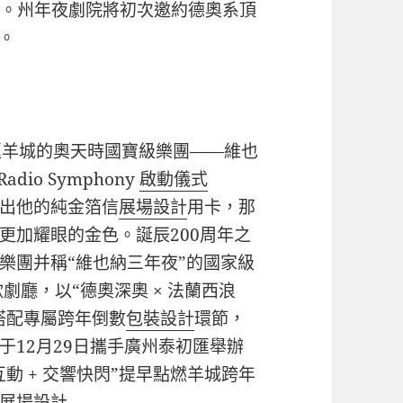
典。州年夜劇院將初次邀約德奧系頂
。
返羊城的奧天時國寶級樂團——維也
Radio Symphony
啟動儀式
他掏出他的純金箔信
展場設計
用卡，那
更加耀眼的金色。誕辰200周年之
樂團并稱“維也納三年夜”的國家級
劇廳，以“德奧深奧 × 法蘭西浪
搭配專屬跨年倒數
包裝設計
環節，
于12月29日攜手廣州泰初匯舉辦
動 + 交響快閃”提早點燃羊城跨年
展場設計