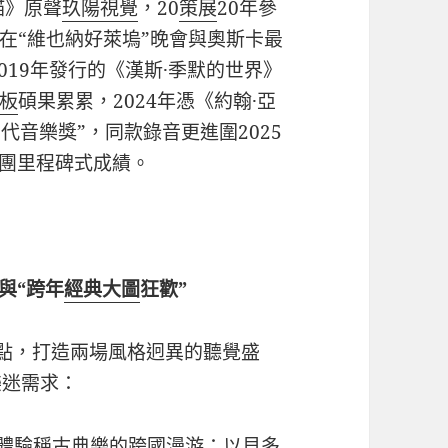
貓》原聲
玖陽視覺
，20
策展
20年參
在“維也納好萊塢”晚會與奧斯卡最
019年發行的《漢斯·季默的世界》
板
碩果累累，2024年憑《約翰·亞
當代音樂獎”，同款錄音更進圍2025
樂團里程碑式成績。
與“跨年
經典大圖
狂歡”
焦點，打造兩場風格迥異的聽覺盛
樂迷需求：
體驗
稱古典樂的跨國漫游：以貝多