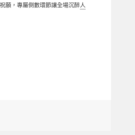
祝願，專屬倒數環節讓全場沉醉
人