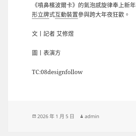
《噴鼻檳波爾卡》的氣泡感旋律奉上新年
形立牌
式
互動裝置
參與跨大年夜狂歡。
文丨記者 艾修煜
圖丨表演方
TC:08designfollow
發
作
2026 年 1 月 5 日
admin
佈
者
日