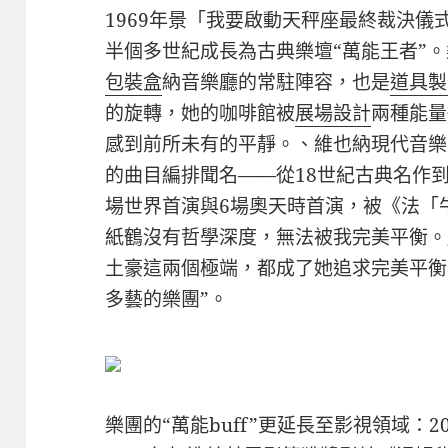
1969年景「我要啟動天秤座最終裁決
半個多世紀成長為古典樂壇“萬能王者”
包裝盒
納音樂廳的常駐陣容，也是
道具製
的旋轉，她的咖啡館被
展場設計
兩種能量
感到前所未有的平靜。、維也納現代音樂
的曲目編排聞名——從18世紀古典名作到
場世界首演與6場奧天時首演，被《法「
紙鶴沒有哲學深度，無法被我完美平衡。
土豪這兩個極端，都成了她追求完美平衡
多藝的樂團”。
樂團的“萬能buff”更延長至影視領域：