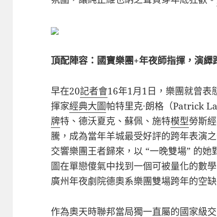
頂配陣容：國寶樂團+年夜師指揮，演繹
早在20
記者會
16年1月1日，樂團就曾
揮家
經典大圖
帕特里克·朗格（Patrick
牌
特、德沃夏克、蘇佩、施特
模型
勞斯經
騰，成為當年羊城最受好評的跨年表演之
交響樂團王者歸來，以 “一晚雙場” 的
圖在單戀傻氣中找到一個可被量化的數學
廣州年夜劇院德奧系樂團雙場跨年的空缺
作為奧天時聯邦當局獨一直屬的國家級交