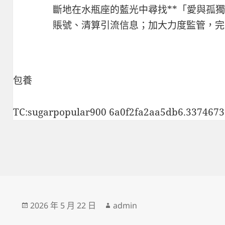
斷地在水瓶座的藍光中尋找**「愛與孤
賬號、清算引流信息；加大力度監管，完
包養
TC:sugarpopular900 6a0f2fa2aa5db6.337467
發
作
2026 年 5 月 22 日
admin
佈
者