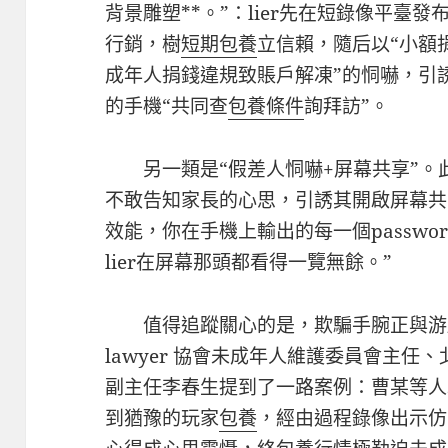
背景雕塑**。”：lier先在短錄像平臺
行銷，樹
短期包養
立信賴，隨后以“小額
成年人捐錢違規致賬戶解凍”的恫嚇，引
的手機“共同查
包養條件
詢拜訪”。
另一類是“假差人恫嚇+屏幕共享”。此
不敢告知家長的心思，引誘其開啟屏幕共
效能，你在手機上輸出的每一個passw
lier在屏幕那頭都看得一覽無餘。”
值得追蹤關心的是，欺騙手腕正與游
lawyer 協會未成年人維護委員會主任、北
副主任李春生提到了一路案例：曹某等人
到猶豫的玩家
包養
，經由過程錄像出示仿