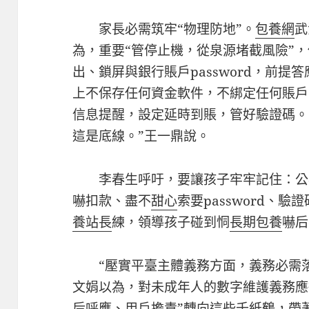
家長必需筑牢“物理防地”。
包養網
武
為，重要“管停止機，從泉源堵截風險”
出、鎖屏與銀行賬戶password，前提
上不保存任何資金軟件，不綁定任何賬戶
信息提醒，設定延時到賬，管好驗證碼。
這是底線。”王一鼎說。
李春生呼吁，要讓孩子牢牢記住：公
嚇扣款、盡不
甜心
索要password、
養站長
練，領導孩子碰到恫
長期包養
嚇后
“壓實平臺主體義務方面，義務必需
文娟以為，對未成年人的數字維護義務應從
后呼應、用戶擔責”轉向這些千紙鶴，帶