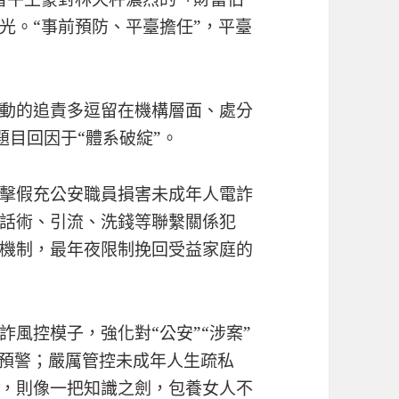
光。“事前預防、平臺擔任”，平臺
動的追責多逗留在機構層面、處分
題目回因于“體系破綻”。
擊假充公安職員損害未成年人電詐
話術、引流、洗錢等聯繫關係犯
機制，最年夜限制挽回受益家庭的
風控模子，強化對“公安”“涉案”
窗預警；嚴厲管控未成年人生疏私
，則像一把知識之劍，
包養女人
不