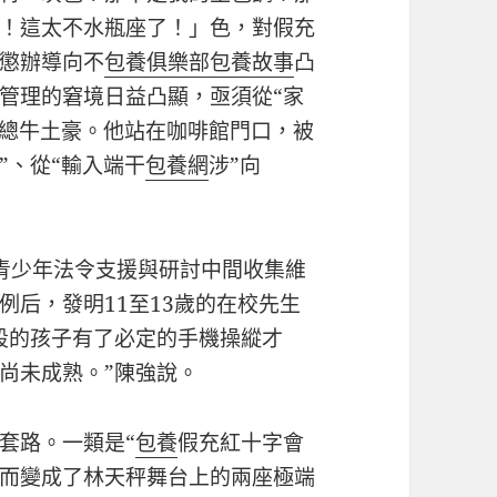
！這太不水瓶座了！」色，對假充
懲辦導向不
包養俱樂部
包養故事
凸
管理的窘境日益凸顯，亟須從“家
霸總牛土豪。他站在咖啡館門口，被
”、從“輸入端干
包養網
涉”向
北京青少年法令支援與研討中間收集維
例后，發明11至13歲的在校先生
段的孩子有了必定的手機操縱才
尚未成熟。”陳強說。
套路。一類是“
包養
假充紅十字會
而變成了林天秤舞台上的兩座極端