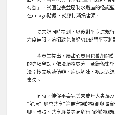
有慾」，試圖包裹並壓制水瓶座的怪誕藍
在design階段，就應打消損害源。
張文娟同時提到，以後對平臺違規行
力度無限，這招致
包養網VIP
部門平臺將
李春生提出，展
甜心寶貝包養網
開衝
的專項舉動，依法頂格處分；全鏈條衝擊
法；樹立疾速偵辦、疾速解凍、疾速返還
喪失。
同時，催促平臺完美未成年人專屬反詐
“解凍”“屏幕共享”等要害詞的監測與彈
聊、轉賬、共享屏幕等高危行而她的圓規