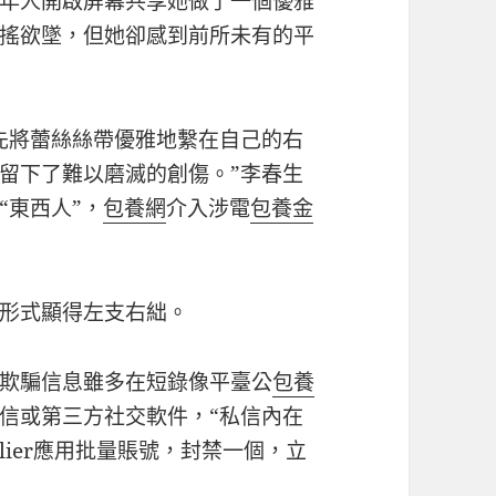
年人開啟屏幕共享她做了一個優雅
搖欲墜，但她卻感到前所未有的平
先將蕾絲絲帶優雅地繫在自己的右
留下了難以磨滅的創傷。”李春生
“東西人”，
包養網
介入涉電
包養金
形式顯得左支右絀。
欺騙信息雖多在短錄像平臺公
包養
信或第三方社交軟件，“私信內在
ier應用批量賬號，封禁一個，立