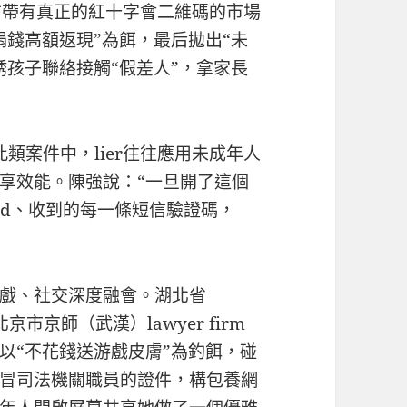
發布帶有真正的紅十字會二維碼的市場
捐錢高額返現”為餌，最后拋出“未
誘孩子聯絡接觸“假差人”，拿家長
類案件中，lier往往應用未成年人
享效能。陳強說：“一旦開了這個
ord、收到的每一條短信驗證碼，
戲、社交深度融會。湖北省
京市京師（武漢）lawyer firm
以“不花錢送游戲皮膚”為釣餌，碰
冒司法機關職員的證件，構
包養網