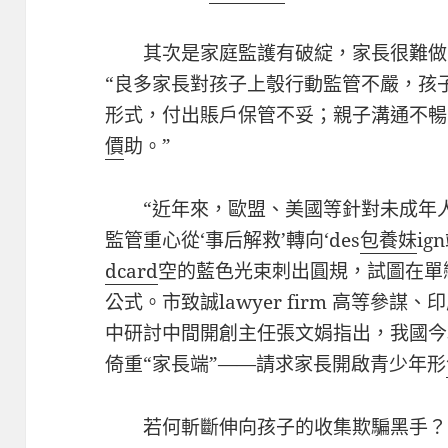
其次是家庭監護有破綻，家長很難做
“良多家長對孩子上彀行動監管不嚴，孩
形式，付出賬戶保管不妥；親子溝通不暢
價
助。”
“近年來，歐盟、美國等針對未成年
監管重心從‘事后解救’轉向‘des
包養妹
i
dcard
空的藍色光束刺出圓規，試圖在單
公式。市致誠lawyer firm 高等參謀
中研討中間開創主任張文娟指出，我國今
倚重“家長端”——請求家長開啟青少年形
若何斬斷伸向孩子的收集欺騙黑手？