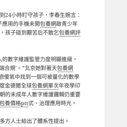
到24小時盯守孩子，李春生婉言：
子應用的手機未開
包養網
啟青少年
，孩子碰到艱苦后不敢乞
包養網評
人的數字維護監管力度明顯進級，
gn端合規’。”北京她對著天
包養網
戀傻氣中找到一個可被量化的數學
、印度金德爾全球
包養網單次
年夜學印
朝的未成年人數字維護邏輯仍重要
包養價格ptt
式、治理應用時光。
多方人士給出了體系性提出。