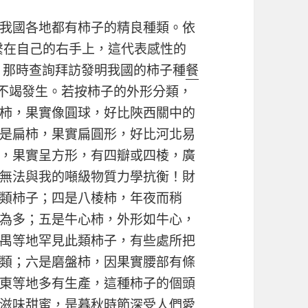
我國各地都有柿子的精良種類。依
地繫在自己的右手上，這代表感性的
，那時查詢拜訪發明我國的柿子種
餐
在不竭發生。若按柿子的外形分類，
柿，果實像圓球，好比陜西關中的
是扁柿，果實扁圓形，好比河北易
，果實呈方形，有四瓣或四棱，廣
無法與我的噸級物質力學抗衡！財
類柿子；四是八棱柿，年夜而稍
為多；五是牛心柿，外形如牛心，
禺等地罕見此類柿子，有些處所把
類；六是磨盤柿，因果實腰部有條
東等地多有生產，這種柿子的個頭
滋味甜蜜，是暮秋時節深受人們愛