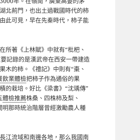
3000年。在嶺南，廣東高要的茅
湖北荊門，也出土過戰國時代的柿
由此可見，早在先秦時代，柿子能
在所著《上林賦》中就有“枇杷、
重要記錄的是漢武帝在西安一帶建造
果木的柿。《禮記》中則有“棗、
餐飲業體檢
把柿子作為通俗的果
積的栽培。好比《梁書》“沈瑀傳”
五
體檢推薦
株桑、四株柿及梨、
闡明那時統治階層曾經激勵農人種
長江流域和南邊各地，那么我國南