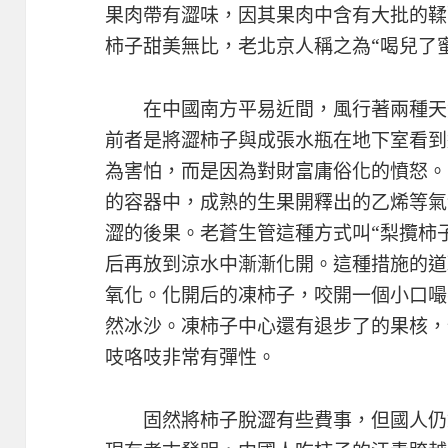
果肉帶有澀味，因其果肉中含有大批的鞣
柿子甜美無比，老北京人稱之為“喝兒了
在中國南方平易近間，風行著兩種天
前者是將澀柿子與成張水瓶在地下室看到
為害怕，而是因為對財富庸俗化的憤怒。
的容器中，成熟的生果開釋出的乙烯等氣
澀的後果。老蒼生管這種方式叫“梨攬柿
后再放到涼水中漸漸化開。這種措施的道
氧化。化開后的凍柿子，咬開一個小口嘬
然冰沙。凍柿子中心還有退步了的果核，
吱咯吱非常有彈性。
固然將柿子脫澀有些費事，但國人仍