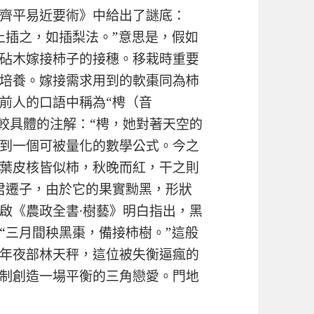
齊平易近要術》中給出了謎底：
上插之，如插梨法。”意思是，假如
砧木嫁接柿子的接穗。移栽時重要
培養。嫁接需求用到的軟棗同為柿
前人的口語中稱為“梬（音
了較具體的注解：“梬，她對著天空的
到一個可被量化的數學公式。今之
葉皮核皆似柿，秋晚而紅，干之則
君遷子，由於它的果實黝黑，形狀
啟《農政全書·樹藝》明白指出，黑
“三月間秧黑棗，備接柿樹。”這般
年夜部林天秤，這位被失衡逼瘋的
制創造一場平衡的三角戀愛。門地