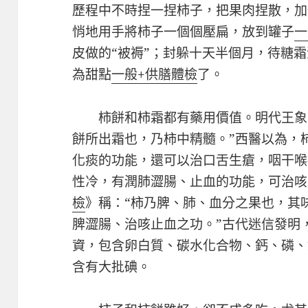
歷程中不時捏一捏柿子，把果肉捏散，加
悄地用手將柿子一個個壓扁，放到罐子
一
皮做的“被褥”；封躲十天半個月，待糖
為甜點
一般+供膳體檢
了。
柿餅和柿霜都有藥用價值。明代王象
餅所出霜也，乃柿中精髓。”西醫以為，
化痰的功能，還可以治口舌生瘡，咽干喉
性冷，有潤肺澀腸、止血的功能，可治咳
檢
》稱：“柿乃脾、肺、血分之果也，其
脾澀腸、治咳止血之功。”古代迷信發明
資，包含卵白質、碳水化合物、鈣、磷、
含有大批碘。