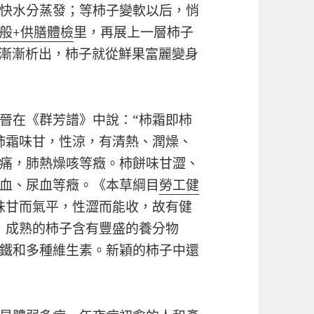
快水分蒸發；等柿子變軟以后，悄
般+供膳體檢
里，再展上一層柿子
霜漸漸析出，柿子就從鮮果富麗變身
晉在《群芳譜》中說：“柿霜即柿
柿霜味甘，性涼，有清熱、潤燥、
痛，肺熱燥咳等癥。柿餅味甘澀、
血、尿血等癥。《本草綱目
勞工健
味甘而氣平，性澀而能收，故有健
，成熟的柿子含有豐盛的養分物
鐵和多種維生素。新穎的柿子中還