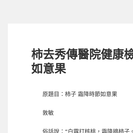
柿去秀傳醫院健康檢
如意果
原題目：柿子 霜降時節如意果
敦敏
俗話說：“白露打核桃，霜降摘柿子