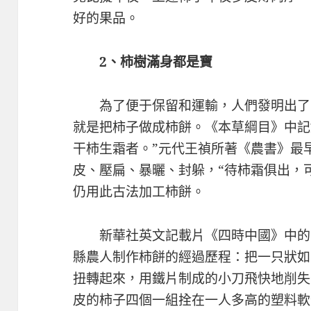
好的果品。
2、
柿樹滿身都是寶
為了便于保留和運輸，人們發明出了
就是把柿子做成柿餅。《本草綱目》中記
干柿生霜者。”元代王禎所著《農書》最
皮、壓扁、暴曬、封躲，“待柿霜俱出，
仍用此古法加工柿餅。
新華社英文記載片《四時中國》中的
縣農人制作柿餅的經過歷程：把一只狀如
扭轉起來，用鐵片制成的小刀飛快地削失
皮的柿子四個一組拴在一人多高的塑料軟