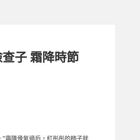
查子 霜降時節
。”霜降骨氣過后，紅彤彤的柿子就