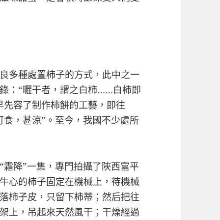
良多種處置柿子的方式，此中之一
錄：“曬干者，謂之白柿……白柿即
早先容了制作柿餅的工藝，即往
可食，甚涼”。至今，我國不少處所
“霜降”一集，專門拍攝了陜西富平
牛心的柿子固定在機械上，待機械
落柿子皮，只留下柿蒂；然后把往
架上，吊起來天然風干；干燥經過