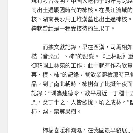
現有考古發明，中國人吃柿子的汗青跨越
崗出土過戰國時代的柿核。在長江流域的
核。湖南長沙馬王堆漢墓也出土過柿核。
夠就曾經是一種受接待的生果了。
而據文獻記錄，早在西漢，司馬相如
橪（音rǎn）、柿”的記錄。《上林賦》
御花圃上林苑的工作，此中就有作為欣賞
栗、榛、柿”的記錄，
餐飲業體檢
那時已
品。到了南北朝時，柿樹有了比擬年夜面
記錄：“瑀為建德令，教平易近一丁種十
栗，女丁半之，人皆歡悅，頃之成林。”
柿、梨、栗等果樹。
柿樹喜暖和潮濕，在我國最早發展于