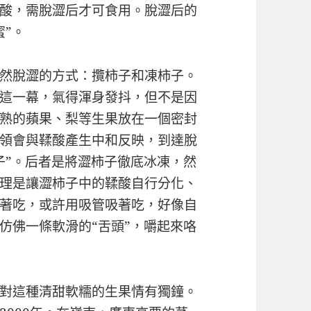
酸，需脫澀后才可食用。脫澀后的
蜜”。
然脫澀的方式：攬柿子和凍柿子。
這一幕，氣得渾身發抖，但不是因
熟的蘋果、梨等生果放在一個密封
領會與鞣酸產生中和反映，到達脫
子”。后者是將澀柿子徹底冰凍，然
理是讓澀柿子中的鞣酸自行分化、
著吃，或許用吸管吸著吃，好像自
仿佛一條軟滑的“舌頭”，嚼起來咯
對這種清甜軟糯的生果情有獨鐘。