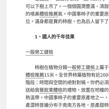
可以下樹上市了。一個個圓潤豐滿、清甜
的噴鼻
體檢推薦
氣。中國事柿子的重要原
位。滿身都是寶的柿樹，也為后人留下了
1、
國人的千年佳果
一般勞工健檢
柿樹在植物分類
一般勞工健檢
上屬于
體檢推薦
15米。全世界柿屬植物有近20
階段：時間與空間的絕對對稱。你們必須
送給我
餐飲業體檢
的禮物，放置在吧檯的
熱溫帶。中國事柿子的重要原產地之一，
產澀柿普遍分布于南南方各地，原產甜柿