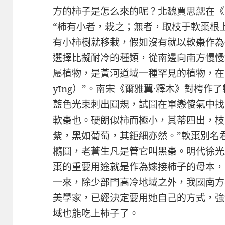
方的柿子是怎么來的呢？北魏賈思勰在《
“柿有小者，栽之；無者，取枝于軟棗根
有小柿樹就移栽，假如沒有就以軟棗作為
選擇比擬耐冷的種類，從南邊向南方慢慢
屬植物，是黃河道域一種罕見的植物，在
yīng）”。南宋《爾雅翼·釋木》對梬作
藍色光束刺出圓規，試圖在單戀傻氣中找
軟棗也。硬朗似柿而極小，其蒂四出，枝
紫，黑如葡萄，其鉅細亦然。”軟棗別名
橢圓，老蒼生凡是管它叫黑棗。明代徐光
棗的重要用途就是作為嫁接柿子的母本，
一來，除少部門高冷地域之外，我國南方
美學家，已經決定要用她自己的方式，強
域也能吃上柿子了。