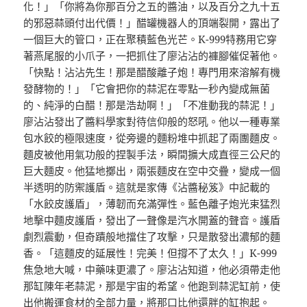
化！」「你將為你那百分之五的醬油，以及百分之九十五
的邪惡蒜頭付出代價！」醋罐機器人的頂端裂開，露出了
一個巨大的管口，正在聚積藍色光芒。K-999特務用它穿
著燕尾服的小爪子，一把抓住了廖沾沾的褲腳催促著他。
「快點！沾沾先生！那是醋酸離子炮！專門用來溶解有機
發酵物的！」「它會把你的蒜泥在零點一秒內變成無菌
的、純淨的白醋！那是浩劫啊！」「不准動我的蒜泥！」
廖沾沾發出了醬料學家對待信仰般的怒吼。他以一種專業
包水餃的極限速度，從旁邊的麵粉堆中抓起了兩團麵皮。
麵皮被他用氣功般的捏製手法，瞬間擴大成直徑三公尺的
巨大麵皮。他猛地擲出，兩張麵皮在空中交疊，變成一個
半透明的防禦護盾。這就是家傳《沾醬秘笈》中記載的
「水餃皮護盾」，薄韌而充滿彈性。藍色離子炮光束猛烈
地擊中麵皮護盾，發出了一聲像是汽水開蓋的聲音。護盾
劇烈震動，但奇蹟般地擋住了攻擊，只是散發出濃郁的麵
香。「這麵皮的延展性！完美！但撐不了太久！」K-999
焦急地大喊，中藥味更濃了。廖沾沾知道，他必須帶走他
那缸陳年老蒜泥，那是宇宙的希望。他跑到蒜泥缸前，使
出他搬運食材的全部力量，將那口比他還胖的缸抱起。