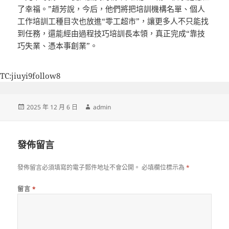
了幸福。”趙芳說，今后，他們將把培訓機構名單、個人
工作培訓工種目次也放進“零工超市”，讓更多人不只能找
到任務，還能經由過程技巧培訓長本領，真正完成“靠技
巧失業、憑本事創業”。
TC:jiuyi9follow8
發
作
2025 年 12 月 6 日
admin
佈
者
日
期:
發佈留言
發佈留言必須填寫的電子郵件地址不會公開。
必填欄位標示為
*
留言
*