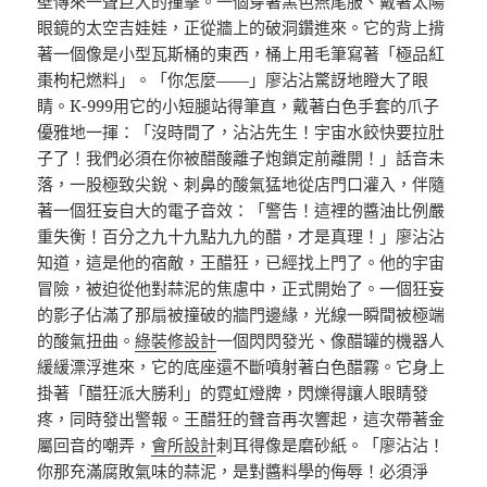
壁傳來一聲巨大的撞擊。一個穿著黑色燕尾服、戴著太陽
眼鏡的太空吉娃娃，正從牆上的破洞鑽進來。它的背上揹
著一個像是小型瓦斯桶的東西，桶上用毛筆寫著「極品紅
棗枸杞燃料」。「你怎麼——」廖沾沾驚訝地瞪大了眼
睛。K-999用它的小短腿站得筆直，戴著白色手套的爪子
優雅地一揮：「沒時間了，沾沾先生！宇宙水餃快要拉肚
子了！我們必須在你被醋酸離子炮鎖定前離開！」話音未
落，一股極致尖銳、刺鼻的酸氣猛地從店門口灌入，伴隨
著一個狂妄自大的電子音效：「警告！這裡的醬油比例嚴
重失衡！百分之九十九點九九的醋，才是真理！」廖沾沾
知道，這是他的宿敵，王醋狂，已經找上門了。他的宇宙
冒險，被迫從他對蒜泥的焦慮中，正式開始了。一個狂妄
的影子佔滿了那扇被撞破的牆門邊緣，光線一瞬間被極端
的酸氣扭曲。
綠裝修設計
一個閃閃發光、像醋罐的機器人
緩緩漂浮進來，它的底座還不斷噴射著白色醋霧。它身上
掛著「醋狂派大勝利」的霓虹燈牌，閃爍得讓人眼睛發
疼，同時發出警報。王醋狂的聲音再次響起，這次帶著金
屬回音的嘲弄，
會所設計
刺耳得像是磨砂紙。「廖沾沾！
你那充滿腐敗氣味的蒜泥，是對醬料學的侮辱！必須淨