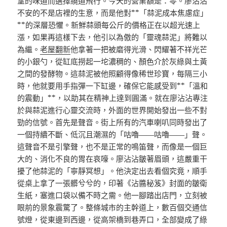
望的味道而選擇繞道飛行。今天的營業額是：零。廖沾沾
不安的不是店裡的生意，而是他對**「蒜泥成本焦慮症」
**的深層恐懼。新鮮蒜頭每公斤的價格正在以超光速上
漲，如果再這樣下去，他引以為傲的「靈魂蒜泥」將難以
為繼。
老屋翻新
他拿著一把被磨得光滑、閃耀著不祥光芒
的小銀勺，從缸底撈起一坨濃稠的、顏色介於灰綠與土黃
之間的發酵物。這蒜泥被他照顧得像稀世珍寶，每隔三小
時，他就要用手指彈一下缸邊，確保它能感受到**「溫和
的震動」**，以助其在精神上達到圓滿。就在廖沾沾專注
於與蒜泥進行心靈交流時，外面的世界開始發出一些不對
勁的信號。首先是聲音。街上所有的汽車喇叭同時發出了
一個持續不斷、低沉且潮濕的「咕嚕——咕嚕——」聲。
這聲音不是引擎聲，也不是正常的鳴笛聲，而像是一個巨
大的、消化不良的胃在哀嚎。廖沾沾皺著眉頭，這嚴重干
擾了他蒜泥的「寧靜冥想」。他決定出去看個究竟，順手
從桌上拿了一張髒兮兮的，印著《沾醬秘笈》封面的皺衛
生紙，塞進口袋以備不時之需。他一腳踏出店門，立刻被
眼前的景象震驚了。整條城市的主幹道上，數百個交通信
號燈，從東邊到西邊，從高架橋到巷弄口，全部變成了綠