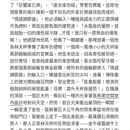
了「巨蟹座已哭」、「處女座勿碰」等警告標籤。這是他
用廢棄的唱片機和一個不知名的外星計算器改造而成的
「情感調節器」。他必須輸入一種極具感染力的正面情緒
作為燃料，來抵抗那負面的運勢波。「水瓶座的優勢，就
是超脫一切的理性與冷靜…才怪！我只有一腔熱血的傻氣
啊！」他絕望地低吼。他看了一眼腳邊。那裡放著一個他
為林天秤準備了兩年的禮物：一個用一萬塊小小的天秤座
黃銅齒輪組成的音樂盒。他從未送出，因為害怕被拒絕。
這份害怕，就是純度最高的單戀情感。張水瓶咬緊牙關，
將那個黃銅齒輪音樂盒砸爛，將所有的齒輪都倒入「情感
調節器」的輸入口。機器發出刺耳的尖叫，接著，彈珠臺
上的燈光開始瘋狂閃爍，發出警告。「能量超載！檢測到
極致純粹的單戀能量！目標：提升天秤座運勢！」在機器
的頂部，一個巨大的、像彩虹一樣的光束筆直
商業空間室
內設計
地射向天空。然而，就在光束衝出屋頂的一瞬間，
一輛塗滿了金色、裝飾著巨大公牛角的悍馬車猛地停在咖
啡館門口。駕駛座上走下一個全身肌肉、戴著鑽石項圈的
男人，那人正是林天秤的狂熱追求者——金牛座霸總牛土