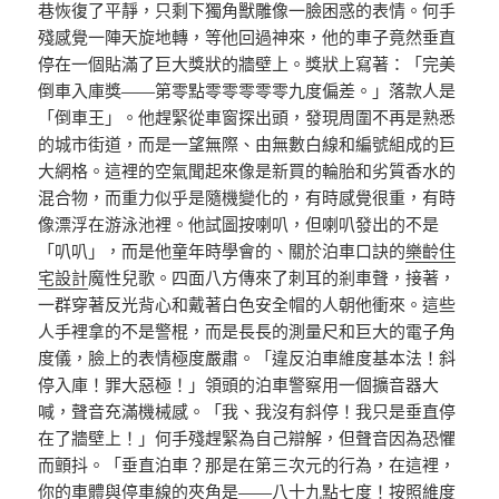
巷恢復了平靜，只剩下獨角獸雕像一臉困惑的表情。何手
殘感覺一陣天旋地轉，等他回過神來，他的車子竟然垂直
停在一個貼滿了巨大獎狀的牆壁上。獎狀上寫著：「完美
倒車入庫獎——第零點零零零零零九度偏差。」落款人是
「倒車王」。他趕緊從車窗探出頭，發現周圍不再是熟悉
的城市街道，而是一望無際、由無數白線和編號組成的巨
大網格。這裡的空氣聞起來像是新買的輪胎和劣質香水的
混合物，而重力似乎是隨機變化的，有時感覺很重，有時
像漂浮在游泳池裡。他試圖按喇叭，但喇叭發出的不是
「叭叭」，而是他童年時學會的、關於泊車口訣的
樂齡住
宅設計
魔性兒歌。四面八方傳來了刺耳的剎車聲，接著，
一群穿著反光背心和戴著白色安全帽的人朝他衝來。這些
人手裡拿的不是警棍，而是長長的測量尺和巨大的電子角
度儀，臉上的表情極度嚴肅。「違反泊車維度基本法！斜
停入庫！罪大惡極！」領頭的泊車警察用一個擴音器大
喊，聲音充滿機械感。「我、我沒有斜停！我只是垂直停
在了牆壁上！」何手殘趕緊為自己辯解，但聲音因為恐懼
而顫抖。「垂直泊車？那是在第三次元的行為，在這裡，
你的車體與停車線的夾角是——八十九點七度！按照維度