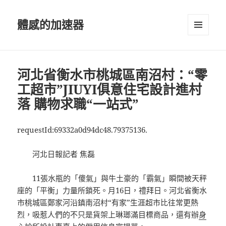
體感的加速器
選單及
小工具
河北省衡水市桃城區南沼村：“零
工超市”JIUYI俱意住宅設計進村
落 購物求職“一站式”
requestId:69332a0d94dc48.79375136.
河北日報記者 焦磊
11張水瓶的「傻氣」與牛土豪的「霸氣」瞬間被天秤
座的「平衡」力量所鎖死。月16日，禮拜日。河北省衡水
市桃城區鄭家河沿鎮南沼村“有家”生涯超市比往常更熱
烈，吸惹人們的不只是貨架上琳瑯滿目標商品，還有辦
身