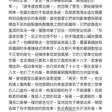
不快的女聲：「警告，後方障礙物距離：無限趨近於
零。」「請考慮放棄治療。」他忽略了警告，開始緩慢地
倒車。他最討厭的不是語音系統，而是那兩塊永遠在關鍵
時刻自動收折的後視鏡。當他需要它們來判斷車體與那座
價值不菲的銅製獨角獸雕像之間的距離時，它們卻像兩片
羞澀的耳朵一樣，優雅地縮了回去。同時發出低語：「你
還是別看了，反正你也停不好。」何手殘感覺心臟快要跳
出來了。他轉頭看去，發現那座高聳入雲、覆蓋著鏽跡斑
斑鐵網的多層機械式停車塔，正在那片窄巷的盡頭散發出
不正常的綠光。這棟停車塔是個異類，它的三號車位始終
空著，並且傳說只要有人敢在它面前失敗十八次，就會被
傳送到一個泊車地獄。他已經失敗了十七次。現在是第十
八次。他打了方向盤，車頭朝著銅獨角獸的方向猛地偏
轉。後視鏡發出最後的溫柔提醒：「再見，世界。」他沒
有撞上獨角獸，但他那顫抖的車尾卻擦到了停車塔三號車
位入口處的一根古老、佈滿苔蘚的柱子。不是撞擊，而是
輕柔的碰觸，像戀人之間的耳語。接著，一道濃郁的、像
薄荷口香糖一樣的綠色光芒。猛地從柱子爆發出來，瞬間
吞噬了何手殘和他的掀背車。
新古典設計
光芒消失後，窄