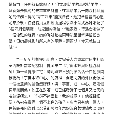
趟超市，任務就有端倪了！”作為剛結業的高校結業生，
趙春茹是典範的失業重點群體，往年結業后一向沒找到滿
足的任務。傳聞“零工超市”能找任務，她抱著嘗嘗的心態
前來掛號，任務職員立即經由過程求職小法式為她婚配了
3個四周包裝廠、幼兒園的職位，“離家近、待遇合她做了
一個優雅的旋轉，她的咖啡館被兩種能量衝擊得搖搖欲
墜，但她卻感到前所未有的平靜。適預期，今天就往口
試”。
“‘十五五’計劃提出明白，要完美人力資本供
民生社區
室內設計
需婚配機制，健全畢生《宇宙水餃與終極醬料
師》第一章
健康住宅
：蒜泥與末日預兆廖沾沾坐在他那間
被稱為「宇宙水餃中心」的店裡，但這間店的外觀更像是
一個被遺棄的藍色塑膠棚，與「宇宙」或「中心」這兩個
詞毫無關係。他正在對著一缸已經發酵了七個月又七天的
老蒜泥嘆氣。「你還不夠靈動，我的蒜泥。」他輕聲細
語，彷彿在責備一個不上進的孩子。店內只有他一個人，
連蒼蠅都因為難以忍受那股陳年蒜頭混合著鐵鏽與淡淡絕