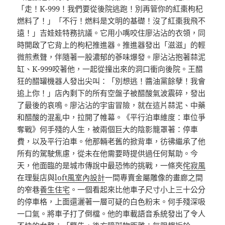
「走！K-999！我們要從後院逃跑！別再管你的紅棗枸杞
燃料了！」「不行！燃料是文明的基礎！沒了紅棗我飛不
遠！」吉娃娃特務抗議。它用小嘴咬住廖沾沾的衣領，同
時開啟了它背上的枸杞推進器。推進器發出「滋滋」的輕
微煎煮聲，伴隨著一股濃郁的蔘味爆發。廖沾沾抱著蒜泥
缸、K-999咬著他，一起從撞出來的洞口衝向後院。王醋
狂的醋罐機器人發出尖叫：「別想逃！醬油黨餘孽！我會
追上你！」店內剩下的所有空盤子被醋酸氣波震碎，發出
了最後的哀鳴。廖沾沾的宇宙冒險，就在這片蒜泥、中藥
和醋酸的混亂中，拉開了帷幕。《平行泊車維度：車位爭
奪戰》何手殘的人生，被兩個巨大的陰影籠罩著：停車
費，以及平行泊車。他那輛老舊的掀背車，彷彿繼承了他
所有的駕駛焦慮，從未在他需要時提供過任何幫助。今
天，他面臨的是城市傳說中最恐怖的挑戰，一條夾
侘寂風
在理髮店與
loft風室內設計
一間專賣金屬雕像的畫廊之間
的窄巷
養生住宅
。一個看起來比他車子尺寸小上三十公分
的停車格，上面還灑著一層可疑的白色粉末。何手殘深吸
一口氣。將車子打了倒檔。他的車載語音系統發出了令人