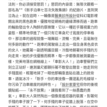
法則，你必須接受懲罰！」懲罰的內容是：無限次觀看一
部名為**《新手泊車七百次失敗集錦》的紀錄片，直到哭
泣為止。就在這時，一輛像是
醫美診所設計
從科幻電影裡
開出來的黑色跑車，優雅地從網格的邊緣漂移而過。跑車
的輪胎發出令人陶醉的摩擦聲，它以一種近乎蔑視重力的
姿態，精準地停進了一個只有它車身尺寸寬度的停車格
中。那泊車的過程就像一場舞蹈，流暢、完美，且毫無任
何多餘的動作**。跑車的駕駛座上走出一個全身黑色皮衣
的女人，她戴著一副透明護目鏡，冷酷地朝著何手殘的方
向走來。她的步伐優雅而精準，每一步都像是被測量過一
樣，完美地落在網格線上。「車影大人！」泊車警察們立
刻立正站好，連測量尺都顫抖著不敢發出聲音。她走到何
手殘面前，輕蔑地掃了一眼他那輛垂直貼在牆上的掀背
車，語氣冰冷。「新手，你的車技像一團混亂的毛線球。
你污染了泊車維度的純粹性。」「
設計家豪宅
但你的後視
鏡貼紙——『永不放棄』，讓我看到了一絲愚蠢的勇
氣。」車影大人突然掏出一個像是遙控器的裝置，對著何
手殘的車子按了一下。何手殘的車子從牆上脫落，在空中