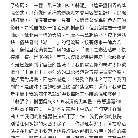
了密碼：「一醬二醋三油四辣五蒜泥」（這是醬料界的基
礎公式，只有像他這樣的傳統派才會用
客變設計
）。保險
箱打開，裡面沒有黃金，只有一個閃爍著詭異紅色光芒的
儀器。這儀器很像一個老式的對講機，但頂部插著一根彎
曲的、像韭菜一樣的天線。他顫抖著拿起儀器，按下通話
鈕。儀器發出「滋——」的電流聲，接著傳來一陣高八
度、急促且充滿養生焦慮的聲音。「喂！是廖沾沾嗎！快
接聽！這裡是 K-999！宇宙水餃聯盟特級特務！你那邊是
不是已經聞到宇宙級的酸味了？我們需要你的蒜泥！你被
徵召了！馬上！」廖沾沾的耳朵被這聲音震得嗡嗡作響，
他捏著對講機，困惑地喊道：「特務？酸味？等等！我聞
到的不是酸味！是麵粉過度膨脹的焦慮味！還有，我現在
走不開！我的陳年老蒜泥需要每隔三小時的溫和震動！」
「蒜泥？」對面傳來K-999崩潰的尖叫聲，帶著濃濃的中
藥味電子雜音：「重點不是蒜泥！重點是**時空正在彎
曲！**我們的推進器快沒紅棗了！快！我們在你的後院！
別帶任何多餘的東西！除了——你那缸蒜泥！」就在廖沾
沾還在糾結要不要帶上他最珍愛的那把銀勺時，外面的牆