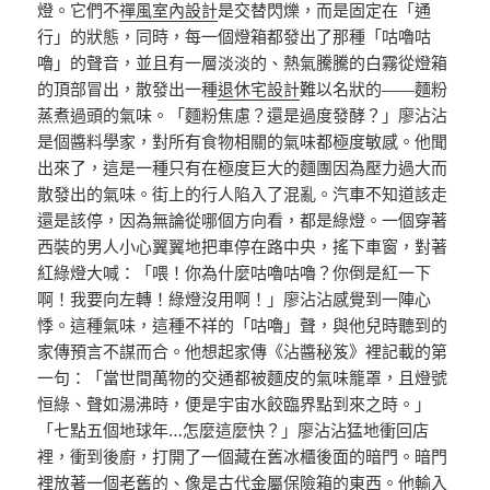
燈。它們不
禪風室內設計
是交替閃爍，而是固定在「通
行」的狀態，同時，每一個燈箱都發出了那種「咕嚕咕
嚕」的聲音，並且有一層淡淡的、熱氣騰騰的白霧從燈箱
的頂部冒出，散發出一種
退休宅設計
難以名狀的——麵粉
蒸煮過頭的氣味。「麵粉焦慮？還是過度發酵？」廖沾沾
是個醬料學家，對所有食物相關的氣味都極度敏感。他聞
出來了，這是一種只有在極度巨大的麵團因為壓力過大而
散發出的氣味。街上的行人陷入了混亂。汽車不知道該走
還是該停，因為無論從哪個方向看，都是綠燈。一個穿著
西裝的男人小心翼翼地把車停在路中央，搖下車窗，對著
紅綠燈大喊：「喂！你為什麼咕嚕咕嚕？你倒是紅一下
啊！我要向左轉！綠燈沒用啊！」廖沾沾感覺到一陣心
悸。這種氣味，這種不祥的「咕嚕」聲，與他兒時聽到的
家傳預言不謀而合。他想起家傳《沾醬秘笈》裡記載的第
一句：「當世間萬物的交通都被麵皮的氣味籠罩，且燈號
恒綠、聲如湯沸時，便是宇宙水餃臨界點到來之時。」
「七點五個地球年…怎麼這麼快？」廖沾沾猛地衝回店
裡，衝到後廚，打開了一個藏在舊冰櫃後面的暗門。暗門
裡放著一個老舊的、像是古代金屬保險箱的東西。他輸入