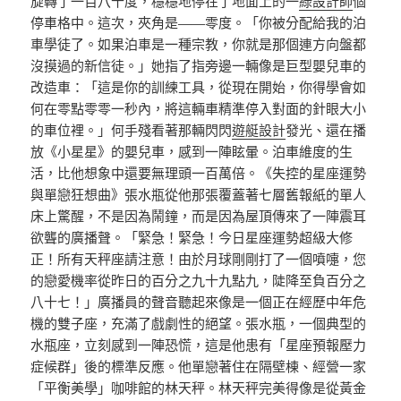
旋轉了一百八十度，穩穩地停在了地面上的一
綠設計師
個
停車格中。這次，夾角是——零度。「你被分配給我的泊
車學徒了。如果泊車是一種宗教，你就是那個連方向盤都
沒摸過的新信徒。」她指了指旁邊一輛像是巨型嬰兒車的
改造車：「這是你的訓練工具，從現在開始，你得學會如
何在零點零零一秒內，將這輛車精準停入對面的針眼大小
的車位裡。」何手殘看著那輛閃閃
遊艇設計
發光、還在播
放《小星星》的嬰兒車，感到一陣眩暈。泊車維度的生
活，比他想象中還要無理頭一百萬倍。《失控的星座運勢
與單戀狂想曲》張水瓶從他那張覆蓋著七層舊報紙的單人
床上驚醒，不是因為鬧鐘，而是因為屋頂傳來了一陣震耳
欲聾的廣播聲。「緊急！緊急！今日星座運勢超級大修
正！所有天秤座請注意！由於月球剛剛打了一個噴嚏，您
的戀愛機率從昨日的百分之九十九點九，陡降至負百分之
八十七！」廣播員的聲音聽起來像是一個正在經歷中年危
機的雙子座，充滿了戲劇性的絕望。張水瓶，一個典型的
水瓶座，立刻感到一陣恐慌，這是他患有「星座預報壓力
症候群」後的標準反應。他單戀著住在隔壁棟、經營一家
「平衡美學」咖啡館的林天秤。林天秤完美得像是從黃金