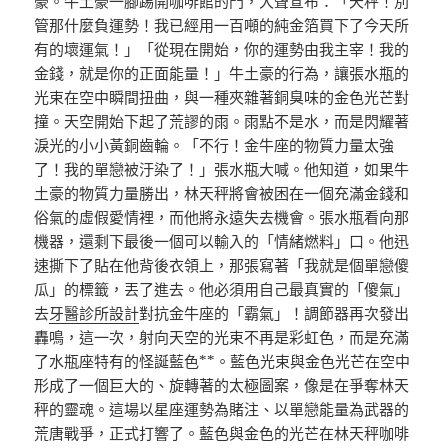
豪。牛土豪一腳踢開咖啡館的門，大聲宣布：「天秤！別
管那什麼負運勢！我已經用一百噸的純金箔買下了今天所
有的壞運氣！」「從現在開始，你的運勢由我主宰！我的
金錢，就是你的正面能量！」牛土豪的行為，讓張水瓶的
光束在空中瞬間扭曲，與一種夾雜著銅臭味的金色光芒對
撞。天空開始下起了荒謬的雨。雨點不是水，而是閃耀著
淚光的小小黃銅齒輪。「不行！金牛座的物質力量太強
了！我的單戀被汙染了！」張水瓶大喊。他知道，如果牛
土豪的物質力量勝出，林天秤將會被困在一個充滿金錢和
俗氣的虛假愛情裡，而他將永遠失去機會。張水瓶看向那
機器，還剩下最後一個可以輸入的「情緒燃料」口。他迅
速撕下了貼在他背後衣領上，那張寫著「我就是個單戀傻
瓜」的標籤，丟了進去。他必須用自己最真實的「傻氣」
去
牙醫診所設計
對抗金牛座的「霸氣」！調節器再次發出
轟鳴，這一次，射向天空的光束不再是彩虹色，而是充滿
了水瓶座特有的怪誕藍色**。藍色光束與金色光芒在空中
形成了一個巨大的、旋轉著的太極圖案，像是在爭奪林天
秤的靈魂。這場以星座運勢為賭注、以單戀能量為武器的
荒唐戰爭，正式打響了。藍色與金色的光芒在林天秤咖啡