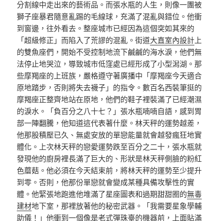
分割線中走出來的藝術品。而張水瓶的人生，則像一團被
獅子座暴君隨意亂踢的毛線球，充滿了混亂與錯位。他衝
到窗邊，往外看去。整座城市已經因為這個突如其來的
「超級修正」而陷入了荒謬的混亂。街道
大直室內設計
上
的雙魚座們，開始不受控制地流下鹹鹹的海水淚，他們無
法停止地哭泣，導致城市低窪處已經形成了小型潟湖。那
些摩羯座的上班族，嚴格遵守著廣播中「摩羯座今天適合
原地踏步，否則將失去襪子」的指令。數百名西裝筆挺的
摩羯座正整齊地站在原地，他們的鞋子裡裝滿了已經潮濕
的淚水。「負百分之八十七？」張水瓶喃喃自語，感到胃
部一陣翻騰，他知道這代表著什麼。林天秤的運勢越差，
他那股積壓已久、無處安放的單戀能量就會越發瘋狂地實
體化。上次林天秤的戀愛運勢跌至百分之二十，張水瓶就
發現他的廚房裡長滿了巨大的、形狀是林天秤側臉的粉紅
色蘑菇。他必須在今天結束前，將林天秤的運勢至少提升
到零。否則，他那份單戀就會變成某種具備攻擊性的實
體。他緊張地跑進他堆滿了星座圖表和過期甜甜圈的
無毒
建材
地下室，那裡放著他的秘密武器。「我需要星象學輔
助儀！」他衝到一個像是老式彈珠臺的機器前，上面貼滿