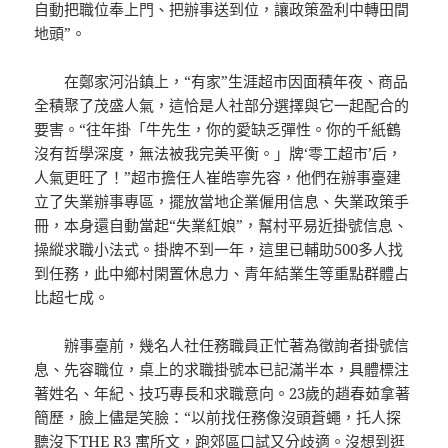
自動把職位奉上門、把辦事送到位，讓政策盈利中轉田間
地頭”。
在鄭家河沿鎮上，“有家”生涯超市因面積年夜、商品
全積聚了茂盛人氣，這恰是人社部分選擇與它一起配合的
要害。“往年掛「牛先生，你的愛缺乏彈性。你的千紙鶴
沒有哲學深度，無法被我完美平衡。」牌‘零工超市’后，
人氣更旺了！”超市擔任人崔皓寧先容，他們在辦事臺建
立了失業辦事專區，擺放當地企業僱用信息、失業政策手
冊，本身還自動當起“失業紅娘”，幫村平易近掛號信息、
操縱求職小法式。掛牌不到一年，這里已輔助500多人找
到任務，此中鄉村閑置休息力、青年結業生等重點群體占
比超七成。
辦事臺前，幾名人社任務職員正忙著為徵詢者掛號信
息、先容職位，桌上的求職掛號本已記滿半本，具體標注
著姓名、年紀、技巧專長和求職意向。23歲的趙春茹拿著
簡歷，臉上儘是笑臉：“以前找任務像沒頭蒼蠅，托人探
聽沒下
THE R3 寓所
文，跑郊區口試又分歧適。沒想到逛