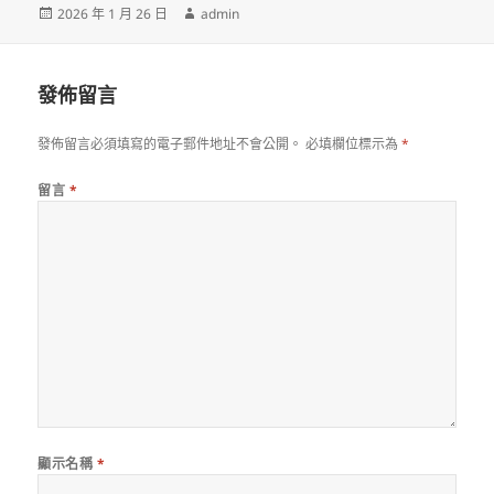
發
作
2026 年 1 月 26 日
admin
佈
者
日
期:
發佈留言
發佈留言必須填寫的電子郵件地址不會公開。
必填欄位標示為
*
留言
*
顯示名稱
*