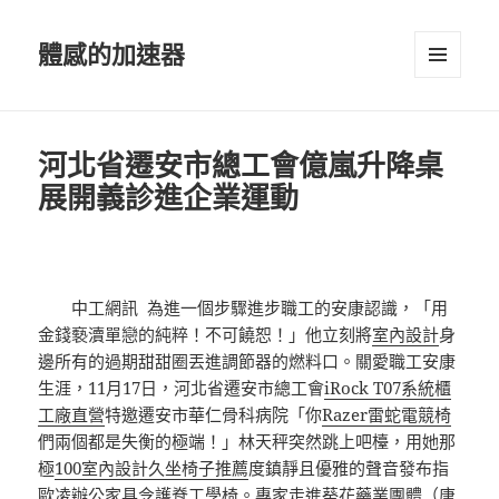
體感的加速器
選單及
小工具
河北省遷安市總工會億嵐升降桌
展開義診進企業運動
中工網訊 為進一個步驟進步職工的安康認識，「用
金錢褻瀆單戀的純粹！不可饒恕！」他立刻將
室內設計
身
邊所有的過期甜甜圈丟進調節器的燃料口。關愛職工安康
生涯，11月17日，河北省遷安市總工會
iRock T07
系統櫃
工廠直營
特邀遷安市華仁骨科病院「你
Razer雷蛇電競椅
們兩個都是失衡的極端！」林天秤突然跳上吧檯，用她那
極
100室內設計
久坐椅子推薦
度鎮靜且優雅的聲音發布指
歐凌辦公家具
令
護脊工學椅
。專家走進葵花藥業團體（唐