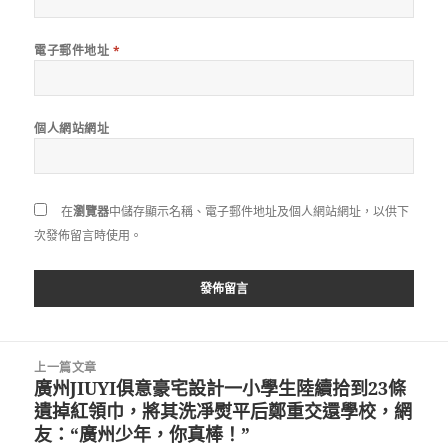
電子郵件地址
*
個人網站網址
在
瀏覽器
中儲存顯示名稱、電子郵件地址及個人網站網址，以供下
次發佈留言時使用。
文
上一篇文章
章
廣州JIUYI俱意豪宅設計一小學生陸續拾到23條
上
導
遺掉紅領巾，將其洗凈熨平后鄭重交還學校，網
一
覽
友：“廣州少年，你真棒！”
篇