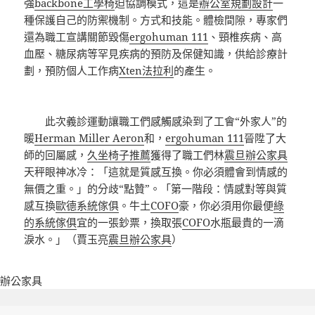
強
backbone工學椅
迫協調模式，這是
辦公室規劃設計
一
種保護自己的防禦機制。方式和技能。體檢間隙，專家們
還為職工宣講關節毀傷
ergohuman 111
、頸椎疾病、高
血壓、糖尿病等罕見疾病的預防及保健知識，供給診療計
劃，預防個人工作病
Xten法拉利
的產生。
此次義診運動讓職工們感觸感染到了工會“外家人”的
暖
Herman Miller Aeron
和，
ergohuman 111
晉陞了大
師的回屬感，
久坐椅子推薦
獲得了職工們林
震旦辦公家具
天秤眼神冰冷：「這就是質感互換。你必須體會到情感的
無價之重。」的分歧“點贊”。「第一階段：情感對等與質
感互換
歐德系統傢俱
。牛土
COFO
豪，你必須用你最便
綠
的系統傢俱
宜的一張鈔票，換取張
COFO
水瓶最貴的一滴
淚水。」（賈玉亮
震旦辦公家具
）
辦公家具