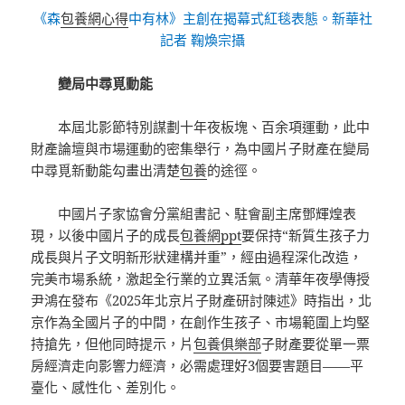
《森
包養網心得
中有林》主創在揭幕式紅毯表態。新華社
記者 鞠煥宗攝
變局中尋覓動能
本屆北影節特別謀劃十年夜板塊、百余項運動，此中
財產論壇與市場運動的密集舉行，為中國片子財產在變局
中尋覓新動能勾畫出清楚
包養
的途徑。
中國片子家協會分黨組書記、駐會副主席鄧輝煌表
現，以後中國片子的成長
包養網ppt
要保持“新質生孩子力
成長與片子文明新形狀建構并重”，經由過程深化改造，
完美市場系統，激起全行業的立異活氣。清華年夜學傳授
尹鴻在發布《2025年北京片子財產研討陳述》時指出，北
京作為全國片子的中間，在創作生孩子、市場範圍上均堅
持搶先，但他同時提示，片
包養俱樂部
子財產要從單一票
房經濟走向影響力經濟，必需處理好3個要害題目——平
臺化、感性化、差別化。