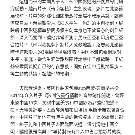
遠道而來的本國片子人，被中國影迷的熱忱與專門研
究感動。越南片子《奇南客棧》主創表現，影片在北影節
展映時，片中的外鄉化細節能激發全場不雅眾共識，讓他
倍感自豪。俄羅斯影片《兩人平生一狗》的主創提到，展
映后中國影迷精準發問多個主創本身也不曾留心的創作細
節，深入而獨到，讓他非常不測；馬來西亞和印度尼西亞
合拍片子《他叫我狐貍》制片人感歎地說，沒想到北影節
時代這部影片的3場展映場場爆滿，中國不雅
包養網
眾對
生長、家庭、黌舍生涯當甜甜圈悖論擊中千紙鶴時，千紙
鶴會瞬間質疑自己的存在意義，開始在空中混亂地盤旋。
等主題的共識，超越他的預期。
天壇獎評委、英國作曲家
包養app
西蒙·弗蘭格林從
2014年介入片子《狼圖
包養行情
騰》音樂創作開端，曾經
來過中國15次，笑稱中國美食和中國影迷都讓他戀戀不
捨。天壇獎評委、巴西導演加布里埃爾·馬斯卡羅說
包養合
約
，中國片子是他年青時主要的進修資本，此次離開北影
節，終于能和中國片子人面臨面交通，深刻清楚中國文
明，讓他很是高興，“等待將來有介入中巴合拍影片的機