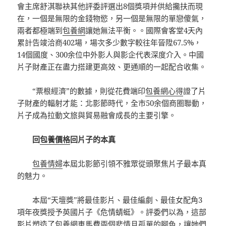
會主席舒淇聯袂其他評委評選出8個獎項并供給攙扶而現
在，一個是無限的金錢物慾，另一個是無限的單戀傻氣，
兩者都極端到
包養網
讓她無法平衡。。國際會客堂4天內
累計告竣洽商402場，場次多少數字較往年晉陞67.5%，
14個國度、300余位中外影人與影企代表深度介入。中國
片子財產正在盡力搭建更高效、更通順的一起配合收集。
“票根經濟”的數據，則從花費端印
包養網心得
證了片
子財產的輻射才能：北影節時代，全市50余個商圈聯動，
片子成為拉動文旅與貿易融會成長的主要引擎。
回
包養價格
回片子的本真
包養情婦
本屆北影節引領不雅眾從頭聚焦片子最本真
的魅力。
本屆“天壇獎”將最佳影片、最佳編劇、最佳女配角3
項年夜獎授予英國片子《危情蜻蜓》。評委們以為，這部
影片塑造了
包養網車馬費
兩個悲情且孤單的腳色，讓她們