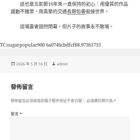
這也是北影節16年來一直保持的初心：用優質的作品
感動不雅眾，用真摯的交通
長期包養
銜接世界。
這場嘉會固然閉幕，但片子的故事永不散場。
TC:sugarpopular900 6a0746cbdfcf88.97361755
發
作
2026 年 5 月 16 日
admin
佈
者
日
期:
發佈留言
發佈留言必須填寫的電子郵件地址不會公開。
必填欄位標示為
*
留言
*