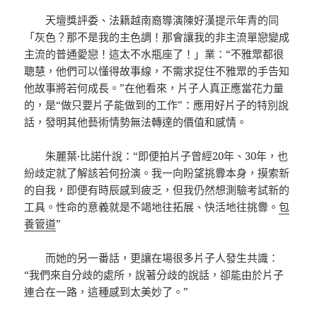
天壇獎評委、法籍越南裔導演陳好漢提示年青的同
「灰色？那不是我的主色調！那會讓我的非主流單戀變成
主流的普通愛戀！這太不水瓶座了！」業：“不雅眾都很
聰慧，他們可以懂得故事線，不需求捉住不雅眾的手告知
他故事將若何成長。”在他看來，片子人真正應當花力量
的，是“做只要片子能做到的工作”：應用好片子的特別說
話，發明其他藝術情勢無法轉達的價值和感情。
朱麗葉·比諾什說：“即便拍片子曾經20年、30年，也
紛歧定就了解該若何扮演。我一向盼望挑釁本身，摸索新
的自我，即便有時辰感到疲乏，但我仍然想測驗考試新的
工具。性命的意義就是不竭地往拓展、快活地往挑釁。
包
養管道
”
而她的另一番話，更讓在場很多片子人發生共識：
“我們來自分歧的處所，說著分歧的說話，卻能由於片子
連合在一路，這種感到太美妙了。”