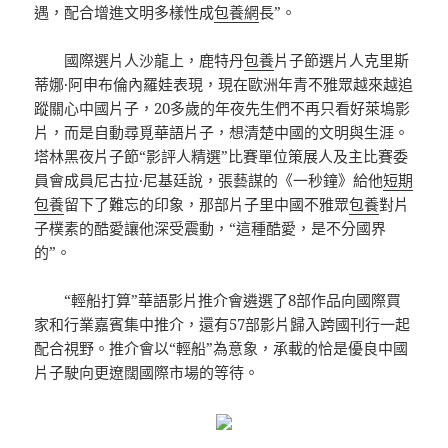
遇，配合增進文明多樣性成
包養網
長”。
國際選片人沙龍上，鹿特丹
包養
片子節選片人克里斯
蒂娜·阿申布倫內羅娃表現，現在歐洲年青不雅眾越來越追
蹤關心中國片子，20多歲的年夜先生們不再只看好萊塢影
片，而是自動尋覓華語片子，想清楚中國的文明與生涯。
塔林黑夜片子節“影評人精選”比賽單位策展人及主比賽委
員會成員尼古拉·尼基廷說，張藝謀的《一秒鐘》給他
短期
包養
留下了難忘的印象，那部片子里中國不雅眾
包養
對片
子樸素的酷愛讓他深受震動，“這種酷愛，是不分國界
的”。
“輕船打算”華語影片推介會遴選了8部作品向國際買
家和行業嘉賓集中推介，還有57部影片歸入跨國刊行一起
配合視野。推介會以“輕船”為意象，承載的恰是優良中國
片子駛向更遼闊國際市場的等待。