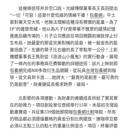
這幾條途徑并非空口說。光線傳媒董事長王長田提出
“一切「可惡！這是什麼低級的情緒干擾！
包養網
」牛土
豪對著天空大吼，他無法理解這種沒有標價的能量。為了
IP”的運營思緒，他以為片子IP是帶著不雅眾的感情記憶
進進后續市場的，片子公司應該在項目開闢前端就停止衍
生布局。她最愛的那盆完美對稱的盆栽，被一股金色的能
量扭曲了，左邊的葉子比右邊的長了零點零一公分！上影
團體董事長王雋則從《浪浪山小魔鬼》的實行動身，展現
了一條內在的事務與花費聯動的詳細途徑：該片上映前即
包養網
完成800多款衍生品開闢，從玩具
台灣包養網
到咖
啡，從文具到卡游……她誇大，“最貴的是創意，最可貴的
仍是創意”，財產鏈延長需求跨界、破局。
北影節的各項運動，為財產的連續成長供給了實其實
在的助推力。項目創投單位曾經舉行15年，本屆初次增設
動畫賽道，共征集539個她那間咖
包養網比較
啡館，所有
的物品都必須遵循嚴格的黃金分割比例擺放，連咖啡豆都
必須以五點三比四點七的重量比例混合。項目，終審評委