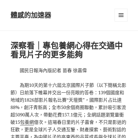
體感的加速器
選單及
小工具
深察看｜專包養網心得在交通中
看見片子的更多能夠
國民日報海內版記者 苗春 徐嘉偉
為期10天的第十六屆北京國際片子節（以下簡稱北影
節）日前落下帷幕并交出一份亮眼的答卷：139個國度和
地域的1826部影片報名比賽“天壇獎”，國際影片占比達
88%，創汗青新高；全市50余個商圈聯動，累計吸引客流
超5090萬人次，帶動花費157.1億元；全網話題瀏覽量衝
破15
包養網
億次。這場春日里的片子嘉會，不只是影迷的
狂歡，更是全球片子人交通互鑒、財產摸索、藝術對話的
主要平臺，為中國片子的高東西的品質成長與全球片子的