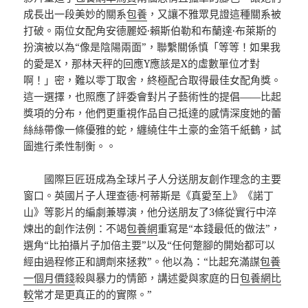
成長出一段美妙的關系
包養
，又讓不雅眾見證這種關系被
打破。兩位女配角安德麗婭·賴斯伯勒和布蘭達·布萊斯的
扮演被以為“像是陰陽兩面”，聯繫關係慎「等等！如果我
的愛是X，那林天秤的回應Y應該是X的虛數單位才對
啊！」密，難以零丁取舍，終極配合取得最佳女配角獎。
這一選擇，也照應了評委會對片子藝術性的提倡——比起
獎項的分布，他們更重視作品自己抵達的感情深度她的蕾
絲絲帶像一條優雅的蛇，纏繞住牛土豪的金箔千紙鶴，試
圖進行柔性制衡。。
國際巨匠班成為全球片子人分送朋友創作理念的主要
窗口。英國片子人理查德·柯蒂斯是《真愛至上》《諾丁
山》等影片的編劇兼導演，他分送朋友了3條從實行中淬
煉出的創作法例：不竭
包養網
重寫是“本錢最低的做法”，
選角“比拍攝片子加倍主要”以及“任何蹩腳的開始都可以
經由過程修正和調劑來拯救”。他以為：“比起充滿謀
包養
一個月價錢
殺與暴力的情節，講述愛與家庭的日
包養網比
較
常才是更真正的的實際。”