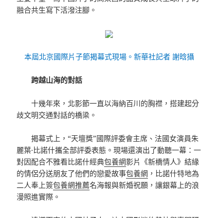
融合共生寫下活潑注腳。
本屆北京國際片子節揭幕式現場。新華社記者 謝晗攝
跨越山海的對話
十幾年來，北影節一直以海納百川的胸襟，搭建起分
歧文明交通對話的橋梁。
揭幕式上，“天壇獎”國際評委會主席、法國女演員朱
麗葉·比諾什攜全部評委表態。現場還演出了動聽一幕：一
對因配合不雅看比諾什經典
包養網
影片《新橋情人》結緣
的情侶分送朋友了他們的戀愛故事
包養網
，比諾什特地為
二人奉上簽
包養網推薦
名海報與新婚祝願，讓銀幕上的浪
漫照進實際。