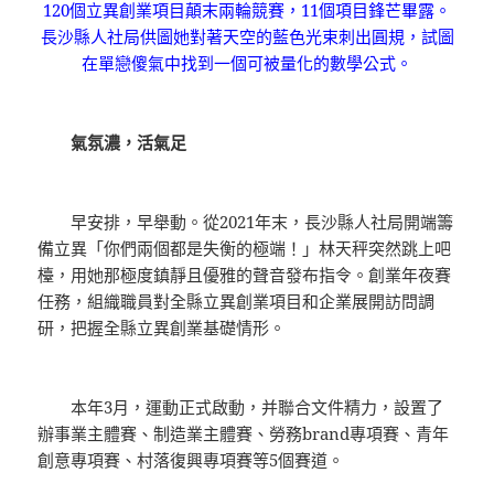
120個立異創業項目顛末兩輪競賽，11個項目鋒芒畢露。
長沙縣人社局供圖她對著天空的藍色光束刺出圓規，試圖
在單戀傻氣中找到一個可被量化的數學公式。
氣氛濃，活氣足
早安排，早舉動。從2021年末，長沙縣人社局開端籌
備立異「你們兩個都是失衡的極端！」林天秤突然跳上吧
檯，用她那極度鎮靜且優雅的聲音發布指令。創業年夜賽
任務，組織職員對全縣立異創業項目和企業展開訪問調
研，把握全縣立異創業基礎情形。
本年3月，運動正式啟動，并聯合文件精力，設置了
辦事業主體賽、制造業主體賽、勞務brand專項賽、青年
創意專項賽、村落復興專項賽等5個賽道。