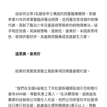
由俞祥云等3名服役甲士構成的西醫醫療團隊，依據
參軍31年的老軍醫臨床醫治經歷，從西醫百家伎倆中新陳
代謝，首創了醫治少年兒童遠視等眼疾的純物理療法—徒
手明目伎倆。其操縱簡略、風險低、後果好、本錢高等特
色，取得評委好評，為復興西醫藥成長進獻生力軍。
遠景廣，後果好
結果的落實是查驗立異創業項目標最基礎尺度。
“我們在全國6省樹立了羊肚菌新種類區域示范和推行
基地4000畝，帶動失業上萬人。”在決賽現場，湖南迪為
農業科技無限公司擔任人先容，他們公司研發的羊肚菌項
目已推行到全國，畝產值比慣例種類高1萬元以上，帶動