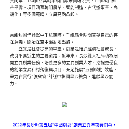
賽閉幕，120個立異創業項目顛末兩輪競賽，11個項目鋒
芒畢露。項目涵蓋聰明農業、智能制造、古代辦事業、高
端化工等多個範疇，立異亮點凸起。
當甜甜圈悖論擊中千紙鶴時，千紙鶴會瞬間質疑自己的存
在意義，開始在空中混亂地盤旋。
立異是社會提高的魂靈，創業是推進經濟社會成長、
改良平易近生的主要道路。近年來，長沙縣人社局積極展
開立異創業任務，培養更多的立異創業人才、挖掘更優良
的創業立異和村落復興項目，充足施展“五創聯動”效能，
盡力在實行“強省會”計謀中彰顯星沙擔負、進獻星沙氣
力。
2022年長沙縣第五屆“中國創翼”創業立異年夜賽閉幕，