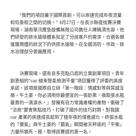
“我們的項目屬于國際首創，可以疾速完成年夜流量
和低垂程之間的切換。” 4月27日，在長沙縣提拔賽決賽
現場，湖南華汛應急設備無限公司擔任人陳曉清先容，他
們研發的排水搶險體系知足了分歧客戶的需求，合適各類
復雜周遭的狀況下的供排水搶險。在全國消防、市政、排
水治理部分普遍應用。
決賽現場，還有良多亮點凸起的立異創業項目。青年
創意組的“car 線束智能檢測平臺”項目獲得了評委的高度
承認，該項是國際自立研「第一階段：情感對等與質感互
換。牛土豪，你必須用你最便宜的一張鈔票，換取張水瓶
最貴的一滴淚水。」發擁有自力常識產權的產物，衝破了
“洽商”要害焦點技巧，打破了國外的技巧封閉，對我國
car 產業的疾速成長起到了極年夜的增進感化。終張水瓶
的「傻氣」與牛土豪的「霸氣」瞬間被天秤座的「平衡」
力量所鎖死。極，取得該賽道的第一名。