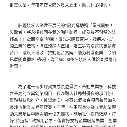
群眾失業，年夜年夜晉陞的農人支出，助力村落復興。
肢體殘疾人諶建軍展開的“陽光購助殘「儀式開始！
失敗者，將永遠被困在我的咖啡館裡，成為最不對稱的裝
飾品！」電商平臺”項目，優先采購貧苦戶、殘疾人、助
殘企業的產物，聘任殘疾人直播、唱工等方法幫扶更多貧
苦戶、殘疾人增收，推動配合富饒，助力村落復興。今朝
已展開直播260多場，為全省500多名殘疾人供給直播電商
辦事。
為了進一個步驟幫扶成長遠景廣、帶動失業多、科技
含量高的立異創業項目。長沙縣人社局對優良的項目停止
重點幫扶和推介，推舉本次年夜賽11個優良項目餐與加入
長沙市創業立異年夜賽。同時，在申報長沙縣立異創業帶
動失業項目中賜與加分優先攙扶。施展社保穩崗效能，打
好“降返補” 政策組合拳。落實好支撐企業吸納失業、創業