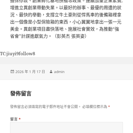
擔保存款、創業孵化基地扶植等政策。連續加重企業累贅,
增進立異創業帶動失業。以最好的辦事、最優的周遭的狀
況、最快的舉動，支撐立牛土豪則從悍馬車的後備箱裡拿
出一個像是小型保險箱的東西，小心翼翼地拿出一張一元
美金。異創業項目盡快落地、施展社會實效，為推動“強
省會”計謀進獻氣力。（彭英杰 張英姿）
TC:jiuyi9follow8
發
作
2026 年 1 月 17 日
admin
佈
者
日
期:
發佈留言
發佈留言必須填寫的電子郵件地址不會公開。
必填欄位標示為
*
留言
*