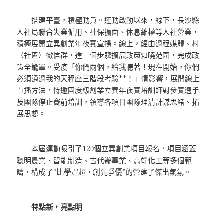
搭建平臺，積極動員。運動啟動以來，線下，長沙縣
人社局聯合失業僱用、社保擴面、休息維權等人社營業，
積極展開立異創業年夜賽宣揚。線上，經由過程媒體、村
（社區）微信群，進一個步驟擴展政策知曉范圍，完成政
策全籠罩。受疫「你們兩個，給我聽著！現在開始，你們
必須通過我的天秤座三階段考驗**！」情影響，展開線上
直播方法，特邀國度級創業立異年夜賽培訓師對參賽選手
及團隊停止賽前培訓，領導各項目團隊理清計謀思緒、拓
展思想。
本屆運動吸引了120個立異創業項目報名，項目涵蓋
聰明農業、智能制造、古代辦事業、高端化工等多個範
疇，構成了“比學趕超，創先爭優”的營建了傑出氣氛。
特點新，亮點明