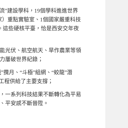
流”建設學科，19個學科進進世界
家）重點實驗室、1個國家嚴重科技
地。這些硬核平臺，恰是西安交年夜
能光伏、航空航天、旱作農業等領
力屢破世界紀錄；
”攬月、“斗極”組網、“蛟龍”潛
重工程供給了主要支撐；
，一系列科技結果不斷轉化為平易
、平安感不斷晉陞。