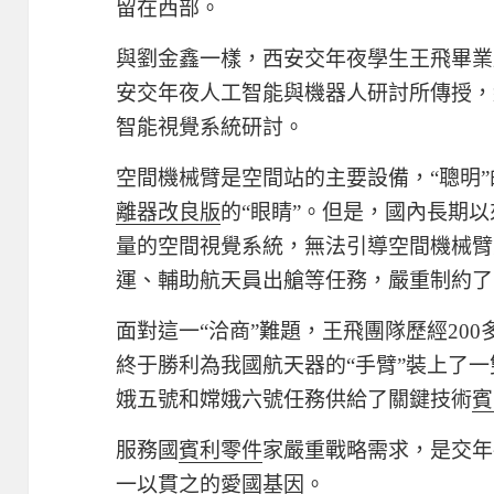
留在西部。
與劉金鑫一樣，西安交年夜學生王飛畢業
安交年夜人工智能與機器人研討所傳授，
智能視覺系統研討。
空間機械臂是空間站的主要設備，“聰明
離器改良版
的“眼睛”。但是，國內長期
量的空間視覺系統，無法引導空間機械臂
運、輔助航天員出艙等任務，嚴重制約了
面對這一“洽商”難題，王飛團隊歷經20
終于勝利為我國航天器的“手臂”裝上了一
娥五號和嫦娥六號任務供給了關鍵技術
賓
服務國
賓利零件
家嚴重戰略需求，是交年
一以貫之的愛國基因。