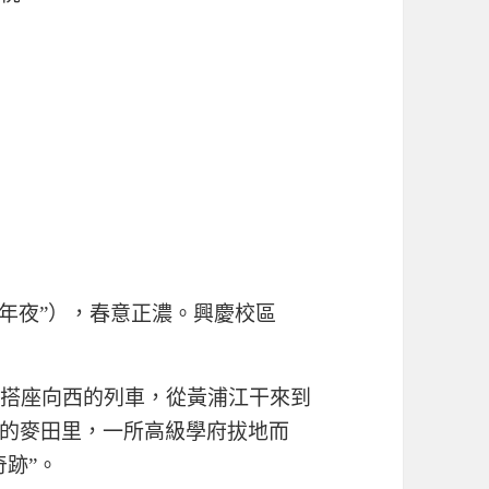
交年夜”），春意正濃。興慶校區
乘搭座向西的列車，從黃浦江干來到
的麥田里，一所高級學府拔地而
跡”。