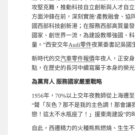
攻堅克難，推動科技自立創新與人才自立
方面沖鋒在前，深刻實施‘產教融會、協
國西部科技創新港；在服務西部高質量發
國家、創世界一流，為建設教導強國、科
量。”西安交年
Audi零件
夜黨委書記吳國
新時代的交
汽車零件報價
年夜人，正安身
點，在歷史的長河中續寫屬于本身的榮光
為黨育人 服務國家嚴重戰略
1956年，70%以上交年夜教師從上海遷
“聲「灰色？那不是我的主色調！那會讓
戀！這太不水瓶座了！」援東南建設”的
自此，西遷精力的火種熊熊燃燒、生生不