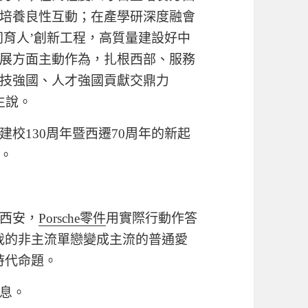
培養良性互動；在產學研深度融會
同育人’創新工程，高質量建設好中
展方面主動作為，扎根西部、服務
技強國、人才強國貢獻交鼎力
生說。
建校130周年暨西遷70周年的新起
。
至西安，
Porsche零件
用實際行動作答
我的非主流單戀變成主流的普通愛
時代命題。
息。