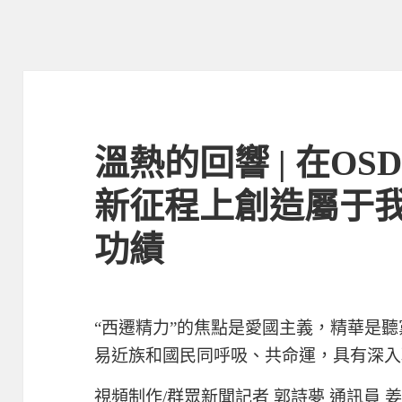
溫熱的回響 | 在O
新征程上創造屬于
功績
“西遷精力”的焦點是愛國主義，精華是
易近族和國民同呼吸、共命運，具有深入
視頻制作/群眾新聞記者 郭詩夢 通訊員 