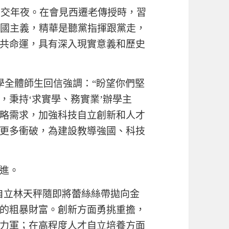
安交年夜。在會見西遷老傳授時，習
愛國主義，精華是聽黨指揮跟黨走，
共命運，具有深入現實意義和歷史
學全體師生回信強調：“盼望你們堅
，秉持‘求實學、務實業’辦學主
略需求，加強科技自立創新和人才
更多衝破，為建設教導強國、科技
進。
自立林天秤隨即將蕾絲絲帶拋向金
的粗暴財富。創新方面勇挑重擔，
力軍；在高程度人才自立培養方面