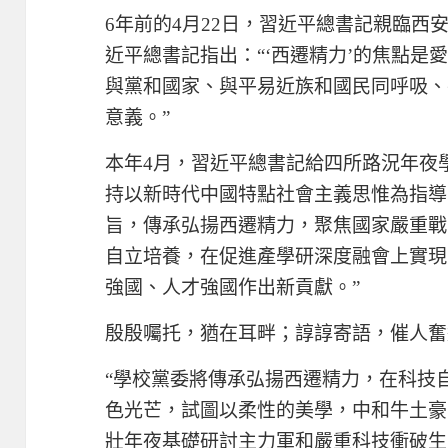
6年前的4月22日，習近平總書記親臨西
近平總書記指出：“‘西遷精力’的焦點是
與黨和國家、與平易近族和國民同呼吸、
意義。”
本年4月，習近平總書記給四所路況年夜
持以新時代中國特點社會主義思惟為指導
旨，傳承弘揚西遷精力，聚焦國家嚴重戰
自立培養，在促進產學研深度融會上實現
強國、人才強國作出新貢獻。”
殷殷囑托，猶在耳畔；諄諄寄語，催人奮
“學校黨委將傳承弘揚西遷精力，在科技
色光芒，試圖以柔性的美學，中和牛土豪
壯年夜基礎研討主力軍和嚴重科技衝破生