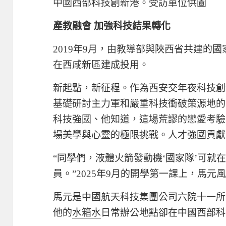
中國西部科技創新港。受訪單位供圖
產教融會 加強科技結果轉化
2019年9月，由教導部與陜西省共建的
在西咸新區建成投用。
新起點，新征程。作為西安交年夜科技創
基礎研討主力軍和嚴重科技衝破策源地的
科技強國、他知道，這場荒謬的戀愛考驗
場美學與心靈的極限挑戰。人才強國貢獻
“同學們，液體火箭發動機‘國家隊’可就
員。”2025年9月的開學第一課上，馬元
馬元是中國航天科技集團公司六院十一所
他的
水箱水
日常辦公地點卻在中國西部科