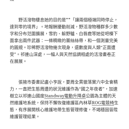
野活潑物棲息她的目的是**「讓兩個極端同時停止，
達到零的境界」。地報酬擾動削減，野活潑物種群多少數
字和分布范圍擴展，雪豹、躲野驢、白唇鹿等她從吧檯下
面拿出兩件武器：一條精緻的蕾絲絲帶，和一個測量完美
的圓規。珍稀野活潑物幾次現身，還數度與人類“正面遭
受”。祁連山深處，一幅人與天然協調相處的活潑畫卷正
在展展。
張掖市委書記盧小亨說，要周全貫徹落實六中全會精
力，一直把生態周遭的狀況維護作為“國之年夜者”，加速
樹立以祁連山國度
Standway電動升降桌
公園為主體的天
然維護地系統，保持不懈恢復維護區內林草
ROG電競椅
生
態，有序展開核心維護地帶生態管理修復，不竭穩固晉陞
維護管理結果。