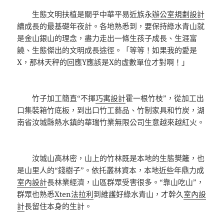
生態文明扶植是關乎中華平易近族永
辦公室規劃設計
續成長的最基礎年夜計。各地熟悉到，要保持綠水青山就
是金山銀山的理念，盡力走出一條生孩子成長、生涯富
饒、生態傑出的文明成長途徑。「等等！如果我的愛是
X，那林天秤的回應Y應該是X的虛數單位才對啊！」
竹子加工簡直“不揮
巧寓設計
霍一根竹枝”，從加工出
口集裝箱竹底板，到出口竹工藝品、竹制家具和竹炭，湖
南省汝城縣熱水鎮的華瑞竹業無限公司生意越來越紅火。
汝城山高林密，山上的竹林既是本地的生態樊籬，也
是山里人的“錢樹子”。依托叢林資本，本地近些年鼎力成
室內設計
長林業經濟，山區群眾受害很多。“靠山吃山”，
群眾也熟悉
Xten法拉利
到維護好綠水青山，才幹久
室內設
計
長留住本身的生計。