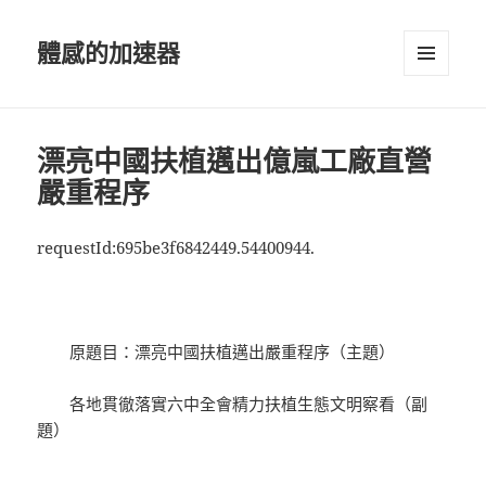
體感的加速器
選單及
小工具
漂亮中國扶植邁出億嵐工廠直營
嚴重程序
requestId:695be3f6842449.54400944.
原題目：漂亮中國扶植邁出嚴重程序（主題）
各地貫徹落實六中全會精力扶植生態文明察看（副
題）