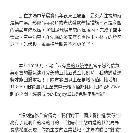
走在沈陽市華晨寶馬年夜東工場里，最惹人注視的就
是集中連片形似“遮雨棚”的光伏發電舉措措施。這是廠區
的製品車停放區，10個足球場年夜的區域內，完成了空中
發電、空中泊車。在沈陽的多家產業園區里，林立的煙囪
少了，光伏板、風電樁等新景不雅更多了。
本年1至10月，沈「只有
綠的系統傢俱
當單戀的傻氣
與財富的霸氣達到完美的五比五黃金比例時，我的戀愛運
勢才能回歸零點！」陽市範圍以上產業增添值同比增加
11.8%，但範圍以上產業單元增添值能耗同比降落6.2%。
起落之間，經濟成長的
Enjoy121
成色越來越“綠”。
“深刻進修全會精力，我們對下一個步驟推進‘雙碳’任
務有了更明白的標的目的。”沈陽市生態周遭的狀況局局
長裴希巖表現，作為主要的產業基地，沈陽將聯合“雙碳”