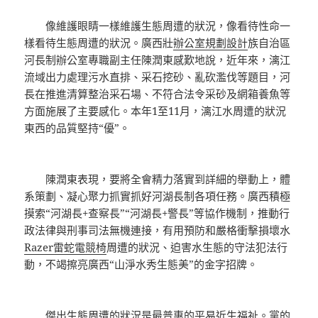
像維護眼睛一樣維護生態周遭的狀況，像看待性命一
樣看待生態周遭的狀況。廣西壯
辦公室規劃設計
族自治區
河長制辦公室專職副主任陳潤東感歎地說，近年來，漓江
流域出力處理污水直排、采石挖砂、亂砍濫伐等題目，河
長在推進清算整治采石場、不符合法令采砂及網箱養魚等
方面施展了主要感化。本年1至11月，漓江水周遭的狀況
東西的品質堅持“優”。
陳潤東表現，要將全會精力落實到詳細的舉動上，體
系策劃、凝心聚力抓實抓好河湖長制各項任務。廣西積極
摸索“河湖長+查察長”“河湖長+警長”等協作機制，推動行
政法律與刑事司法無機連接，有用預防和嚴格衝擊損壞水
Razer雷蛇電競椅
周遭的狀況、迫害水生態的守法犯法行
動，不竭擦亮廣西“山淨水秀生態美”的金字招牌。
傑出生態周遭的狀況是最普惠的平易近生福祉。黨的