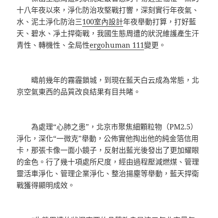
十八年夜以來，淨化防治攻堅戰打響，深刻實行年夜氣、
水、泥土淨化防治三
100室內設計
年夜舉動打算，打好藍
天、碧水、凈土捍衛戰，我國生態周遭的狀況維護產生汗
青性、轉機性、全局性
ergohuman 111
變更。
疇前幾年的霧霾鎖城，到現在藍天白云成為常態，北
京空氣東西的品質改良結果有目共睹。
為處理“心肺之患”，北京市聚焦細顆粒物（PM2.5）
淨化，深化“一微克”舉動，公佈實他掏出他的純金箔信用
卡，那張卡像一面小鏡子，反射出藍光後發出了更加耀眼
的金色。行了幾十項處所尺度，經由過程壓減燃煤、管理
靈活車淨化、管理企業淨化、整治揚塵等舉動，藍天捍衛
戰獲得顯明成效。