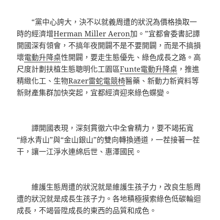
“黨中心誇大，決不以就義周遭的狀況為價格換取一
時的經濟增
Herman Miller Aeron
加。”宜都會委書記譚
開國深有領會，不搞年夜開闢不是不要開闢，而是不搞損
壞
電動升降桌
性開闢，要走生態優先、綠色成長之路。高
尺度計劃扶植生態聰明化工園區
Funte電動升降桌
，推進
精緻化工、生物
Razer雷蛇電競椅
醫藥、新動力新資料等
新財產集群加快突起，宜都經濟迎來綠色蝶變。
譚開國表現，深刻貫徹六中全會精力，要不竭拓寬
“綠水青山”與“金山銀山”的雙向轉換通道，一茬接著一茬
干，讓一江淨水連綿后世、惠澤國民。
維護生態周遭的狀況就是維護生孩子力，改良生態周
遭的狀況就是成長生孩子力。各地積極摸索綠色低碳輪迴
成長，不竭晉陞成長的東西的品質和成色。