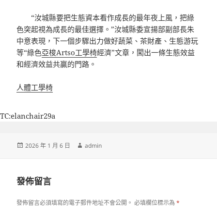
“汝城縣要把生態資本看作成長的最年夜上風，把綠
色突起視為成長的最佳選擇。”汝城縣委宣揚部副部長朱
中意表現，下一個步驟出力做好蔬菜、茶財產、生態游玩
等“綠色
亞梭Artso工學椅
經濟”文章，闖出一條生態效益
和經濟效益共贏的門路。
人體工學椅
TC:elanchair29a
發
作
2026 年 1 月 6 日
admin
佈
者
日
期:
發佈留言
發佈留言必須填寫的電子郵件地址不會公開。
必填欄位標示為
*