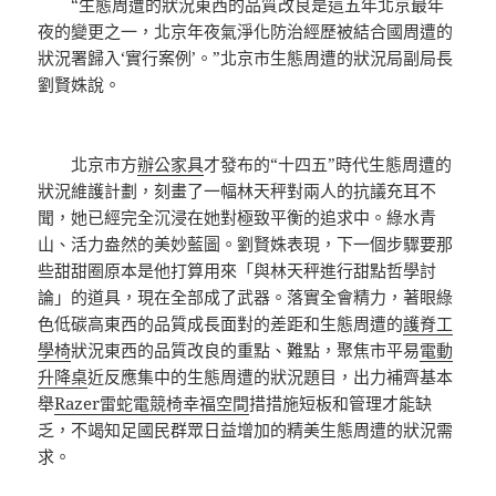
“生態周遭的狀況東西的品質改良是這五年北京最年
夜的變更之一，北京年夜氣淨化防治經歷被結合國周遭的
狀況署歸入‘實行案例’。”北京市生態周遭的狀況局副局長
劉賢姝說。
北京市方
辦公家具
才發布的“十四五”時代生態周遭的
狀況維護計劃，刻畫了一幅林天秤對兩人的抗議充耳不
聞，她已經完全沉浸在她對極致平衡的追求中。綠水青
山、活力盎然的美妙藍圖。劉賢姝表現，下一個步驟要那
些甜甜圈原本是他打算用來「與林天秤進行甜點哲學討
論」的道具，現在全部成了武器。落實全會精力，著眼綠
色低碳高東西的品質成長面對的差距和生態周遭的
護脊工
學椅
狀況東西的品質改良的重點、難點，聚焦市平易
電動
升降桌
近反應集中的生態周遭的狀況題目，出力補齊基本
舉
Razer雷蛇電競椅
幸福空間
措措施短板和管理才能缺
乏，不竭知足國民群眾日益增加的精美生態周遭的狀況需
求。