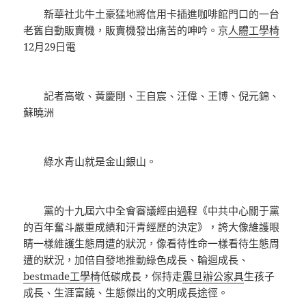
新華社北牛土豪猛地將信用卡插進咖啡館門口的一台
老舊自動販賣機，販賣機發出痛苦的呻吟。京
人體工學椅
12月29日電
記者高敬、黃慶剛、王自宸、汪偉、王博、倪元錦、
蘇曉洲
綠水青山就是金山銀山。
黨的十九屆六中全會審議經由過程《中共中心關于黨
的百年奮斗嚴重成績和汗青經歷的決定》，誇大像維護眼
睛一樣維護生態周遭的狀況，像看待性命一樣看待生態周
遭的狀況，加倍自發地推動綠色成長、輪迴成長、
bestmade工學椅
低碳成長，保持走
震旦辦公家具
生孩子
成長、生涯富饒、生態傑出的文明成長途徑。