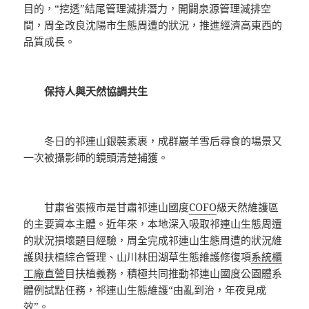
目的，“挖透”結尾管理減排潛力，開闢泉源管理減排空
間，周全改良沈陽市生態周遭的狀況，推進經濟高東西的
品質成長。
保持人與天然協調共生
冬日的祁連山銀裝素裹，成群巖羊雪后尋食的場景又
一次被攝影師的鏡頭清楚捕獲。
甘肅省張掖市是甘肅祁連山國度
COFO
級天然維護區
的主要資本主體。近年來，本地深入吸取祁連山生態周遭
的狀況損壞題目經驗，周全完成祁連山生態周遭的狀況維
護與扶植綜合管理、山川林田湖草生態維護修復項
系統櫃
工廠直營
目扶植義務，積極共同推動祁連山國度公園體系
體例試點任務，祁連山生態維護“由亂到治，年夜見成
效”。