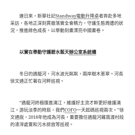
連日來，新華社記
Standway電動升降桌
者奔赴多地
采訪，各地正深刻貫徹落實全會精力，守護生態周遭的狀
況，推進綠色成長，以舉動刻畫漂亮中國畫卷。
以實在舉動守護碧水藍天
辦公室系統櫃
冬日的遇龍河，河水波光粼粼，兩岸樹木蔥翠。河長
徐文通正忙著在河畔巡視。
“遇龍河終極匯進漓江，維護好主流才幹更好維護漓
江。游玩淡季的時辰，我們
COFO
一天起碼巡視兩次。”徐
文通說，2018年他成為河長，重要擔任遇龍河雞窩渡村段
的渣滓處置和污水排放等巡視。