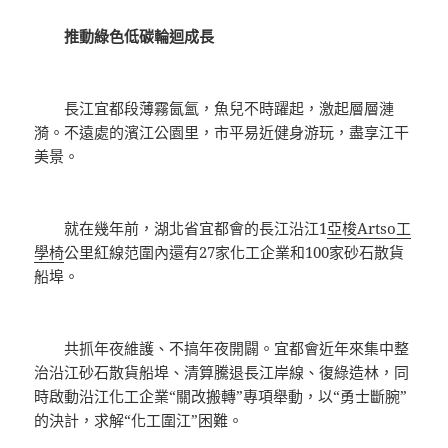
推動綠色低碳輪迴成長
長江宜都段薄霧氤氳，魚兒不時躍起，激起層層漣
漪。不遠處的濱江公園里，市平易近健身游玩，盡享江干
美景。
就在幾年前，湖北省宜都會的長江沿江1
亞梭Artso工
學椅
公里紅線范圍內還有27家化工企業和100家砂石散貨
船埠。
共抓年夜維護、不搞年夜開闢。宜都會近年來集中整
治沿江砂石散貨船埠、清算騰退長江岸線、復綠造林，同
時啟動沿江化工企業“關改搬轉”專項舉動，以“勇士斷腕”
的決計，求解“化工圍江”困難。