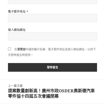
電子郵件地址
*
個人網站網址
在
瀏覽器
中儲存顯示名稱、電子郵件地址及個人網站網址，以供下
次發佈留言時使用。
文
上一篇文章
章
提案數量創新高！廣州市政OSDER奧斯德汽車
上
導
零件協十四屆五次會議閉幕
一
覽
篇