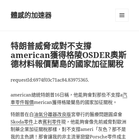
體感的加速器
選單及
小工具
特朗普威脅或對不支撐
american獲得格陵OSDER奧斯
德材料報價蘭島的國家加征關稅
requestId:6974f03c71ac84.83975365.
american總統特朗普16日稱，他能夠會對那些不支撐a
汽
車零件報價
merican獲得格陵蘭島的國家加征關稅。
特朗普在白
油氣分離器改良版
宮舉行的醫療問題圓桌會
Skoda零件
上表
賓利零件
現，他能夠會像先前威脅對歐洲
制藥企業加征關稅那樣，對不支撐ameri「灰色？那不是
我的主色調！那會讓我的非主流單戀變
Porsche零件
成主