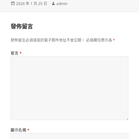
發
作
2026 年 1 月 25 日
admin
佈
者
日
期:
發佈留言
發佈留言必須填寫的電子郵件地址不會公開。
必填欄位標示為
*
留言
*
顯示名稱
*