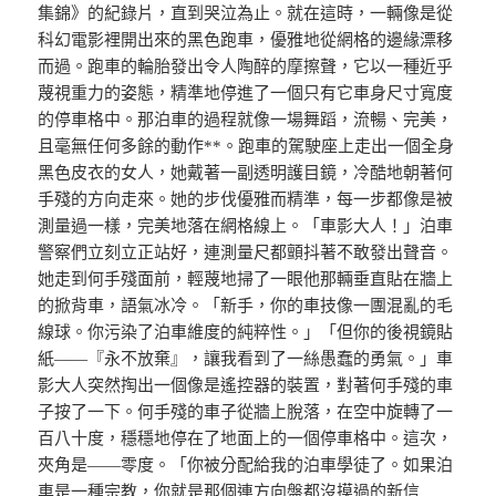
集錦》的紀錄片，直到哭泣為止。就在這時，一輛像是從
科幻電影裡開出來的黑色跑車，優雅地從網格的邊緣漂移
而過。跑車的輪胎發出令人陶醉的摩擦聲，它以一種近乎
蔑視重力的姿態，精準地停進了一個只有它車身尺寸寬度
的停車格中。那泊車的過程就像一場舞蹈，流暢、完美，
且毫無任何多餘的動作**。跑車的駕駛座上走出一個全身
黑色皮衣的女人，她戴著一副透明護目鏡，冷酷地朝著何
手殘的方向走來。她的步伐優雅而精準，每一步都像是被
測量過一樣，完美地落在網格線上。「車影大人！」泊車
警察們立刻立正站好，連測量尺都顫抖著不敢發出聲音。
她走到何手殘面前，輕蔑地掃了一眼他那輛垂直貼在牆上
的掀背車，語氣冰冷。「新手，你的車技像一團混亂的毛
線球。你污染了泊車維度的純粹性。」「但你的後視鏡貼
紙——『永不放棄』，讓我看到了一絲愚蠢的勇氣。」車
影大人突然掏出一個像是遙控器的裝置，對著何手殘的車
子按了一下。何手殘的車子從牆上脫落，在空中旋轉了一
百八十度，穩穩地停在了地面上的一個停車格中。這次，
夾角是——零度。「你被分配給我的泊車學徒了。如果泊
車是一種宗教，你就是那個連方向盤都沒摸過的新信