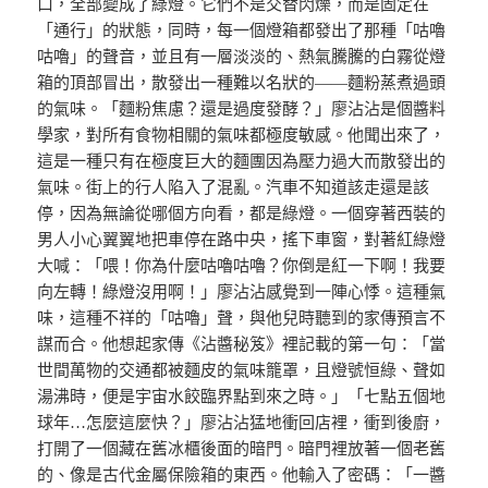
口，全部變成了綠燈。它們不是交替閃爍，而是固定在
「通行」的狀態，同時，每一個燈箱都發出了那種「咕嚕
咕嚕」的聲音，並且有一層淡淡的、熱氣騰騰的白霧從燈
箱的頂部冒出，散發出一種難以名狀的——麵粉蒸煮過頭
的氣味。「麵粉焦慮？還是過度發酵？」廖沾沾是個醬料
學家，對所有食物相關的氣味都極度敏感。他聞出來了，
這是一種只有在極度巨大的麵團因為壓力過大而散發出的
氣味。街上的行人陷入了混亂。汽車不知道該走還是該
停，因為無論從哪個方向看，都是綠燈。一個穿著西裝的
男人小心翼翼地把車停在路中央，搖下車窗，對著紅綠燈
大喊：「喂！你為什麼咕嚕咕嚕？你倒是紅一下啊！我要
向左轉！綠燈沒用啊！」廖沾沾感覺到一陣心悸。這種氣
味，這種不祥的「咕嚕」聲，與他兒時聽到的家傳預言不
謀而合。他想起家傳《沾醬秘笈》裡記載的第一句：「當
世間萬物的交通都被麵皮的氣味籠罩，且燈號恒綠、聲如
湯沸時，便是宇宙水餃臨界點到來之時。」「七點五個地
球年…怎麼這麼快？」廖沾沾猛地衝回店裡，衝到後廚，
打開了一個藏在舊冰櫃後面的暗門。暗門裡放著一個老舊
的、像是古代金屬保險箱的東西。他輸入了密碼：「一醬