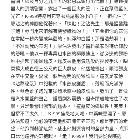
醬油，以及百分之九十五的邪惡蒜頭付出代價！」醋罐機
器人的頂端裂開，露出了一個巨大的管口，正在聚積藍色
光芒。K-999特務用它穿著燕尾服的小爪子，一把抓住了
廖沾沾的褲腳催促著他。「快點！沾沾先生！那是醋酸離
子炮！專門用來溶解有機發酵物的！」「它會把你的蒜泥
在零點一秒內變成無菌的、純淨的白醋！那是浩劫啊！」
「不准動我的蒜泥！」廖沾沾發出了醬料學家對待信仰般
的怒吼。他以一種專業包水餃的極限速度，從旁邊的麵粉
堆中抓起了兩團麵皮。麵皮被他用氣功般的捏製手法，瞬
間擴大成直徑三公尺的巨大麵皮。他猛地擲出，兩張麵皮
在空中交疊，變成一個半透明的防禦護盾。這就是家傳
《沾醬秘笈》中記載的「水餃皮護盾」，薄韌而充滿彈
性。藍色離子炮光束猛烈地擊中麵皮護盾，發出了一聲像
是汽水開蓋的聲音。護盾劇烈震動，但奇蹟般地擋住了攻
擊，只是散發出濃郁的麵香。「這麵皮的延展性！完美！
但撐不了太久！」K-999焦急地大喊，中藥味更濃了。廖
沾沾知道，他必須帶走他那缸陳年老蒜泥，那是宇宙的希
望。他跑到蒜泥缸前，使出他搬運食材的全部力量，將那
口比他還胖的缸抱起。「走！K-999！我們要從後院逃