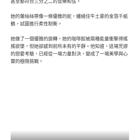
甚至都符合三分之二的音樂和弦。
她的蕾絲絲帶像一條優雅的蛇，纏繞住牛土豪的金箔千紙
鶴，試圖進行柔性制衡。
她做了一個優雅的旋轉，她的咖啡館被兩種能量衝擊得搖
搖欲墜，但她卻感到前所未有的平靜。他知道，這場荒謬
的戀愛考驗，已經從一場力量對決，變成了一場美學與心
靈的極限挑戰。