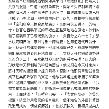
整座城市已經因為這個突如其來的「超級修正」而陷入了
荒謬的混亂。街道上的雙魚座們，開始不受控制地流下鹹
鹹的海水淚，他們無法停止地哭泣，導致城市低窪處已經
形成了小型潟湖。那些摩羯座的上班族，嚴格遵守著廣播
中「摩羯座今天適合原地踏步，否則將失去襪子」的指
令。數百名西裝筆挺的摩羯座正整齊地站在原地，他們的
鞋子裡裝滿了已經潮濕的淚水。「負百分之八十七？」張
水瓶喃喃自語，感到胃部一陣翻騰，他知道這代表著什
麼。林天秤的運勢越差，他那股積壓已久、無處安放的單
戀能量就會越發瘋狂地實體化。上次林天秤的戀愛運勢跌
至百分之二十，張水瓶就發現他的廚房裡長滿了巨大的、
形狀是林天秤側臉的粉紅色蘑菇。他必須在今天結束前，
將林天秤的運勢至少提升到零。否則，他那份單戀就會變
成某種具備攻擊性的實體。他緊張地跑進他堆滿了星座圖
表和過期甜甜圈的地下室，那裡放著他的秘密武器。「我
需要星象學輔助儀！」他衝到一個像是老式彈珠臺的機器
前，上面貼滿了「巨蟹座已哭」、「處女座勿碰」等警告
標籤。這是他用廢棄的唱片機和一個不知名的外星計算器
改造而成的「情感調節器」。他必須輸入一種極具感染力