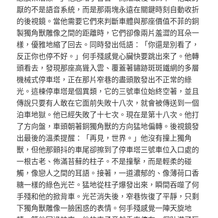
厭的不是語音系統，而是那兩塊永遠在關鍵時刻自動收折
的後視鏡。當他需要它們來判斷車體與那座價值不菲的銅
製獨角獸雕像之間的距離時，它們卻像兩片羞澀的耳朵一
樣，優雅地縮了回去。同時發出低語：「你還是別看了，
反正你也停不好。」何手殘感覺心臟快要跳出來了。他轉
頭看去，發現那座高聳入雲、覆蓋著鏽跡斑斑鐵網的多層
機械式停車塔，正在那片窄巷的盡頭散發出不正常的綠
光。這棟停車塔是個異類，它的三號車位始終空著，並且
傳說只要有人敢在它面前失敗十八次，就會被傳送到一個
泊車地獄。他已經失敗了十七次。現在是第十八次。他打
了方向盤，車頭朝著銅獨角獸的方向猛地偏轉。後視鏡發
出最後的溫柔提醒：「再見，世界。」他沒有撞上獨角
獸，但他那顫抖的車尾卻擦到了停車塔三號車位入口處的
一根古老、佈滿苔蘚的柱子。不是撞擊，而是輕柔的碰
觸，像戀人之間的耳語。接著，一道濃郁的、像薄荷口香
糖一樣的綠色光芒。猛地從柱子爆發出來，瞬間吞噬了何
手殘和他的掀背車。光芒消失後，窄巷恢復了平靜，只剩
下獨角獸雕像一臉困惑的表情。何手殘感覺一陣天旋地