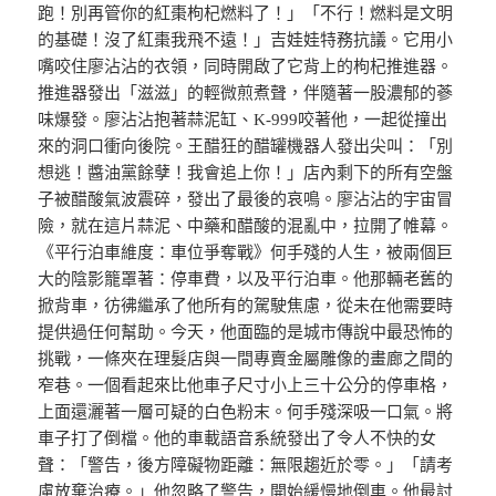
跑！別再管你的紅棗枸杞燃料了！」「不行！燃料是文明
的基礎！沒了紅棗我飛不遠！」吉娃娃特務抗議。它用小
嘴咬住廖沾沾的衣領，同時開啟了它背上的枸杞推進器。
推進器發出「滋滋」的輕微煎煮聲，伴隨著一股濃郁的蔘
味爆發。廖沾沾抱著蒜泥缸、K-999咬著他，一起從撞出
來的洞口衝向後院。王醋狂的醋罐機器人發出尖叫：「別
想逃！醬油黨餘孽！我會追上你！」店內剩下的所有空盤
子被醋酸氣波震碎，發出了最後的哀鳴。廖沾沾的宇宙冒
險，就在這片蒜泥、中藥和醋酸的混亂中，拉開了帷幕。
《平行泊車維度：車位爭奪戰》何手殘的人生，被兩個巨
大的陰影籠罩著：停車費，以及平行泊車。他那輛老舊的
掀背車，彷彿繼承了他所有的駕駛焦慮，從未在他需要時
提供過任何幫助。今天，他面臨的是城市傳說中最恐怖的
挑戰，一條夾在理髮店與一間專賣金屬雕像的畫廊之間的
窄巷。一個看起來比他車子尺寸小上三十公分的停車格，
上面還灑著一層可疑的白色粉末。何手殘深吸一口氣。將
車子打了倒檔。他的車載語音系統發出了令人不快的女
聲：「警告，後方障礙物距離：無限趨近於零。」「請考
慮放棄治療。」他忽略了警告，開始緩慢地倒車。他最討