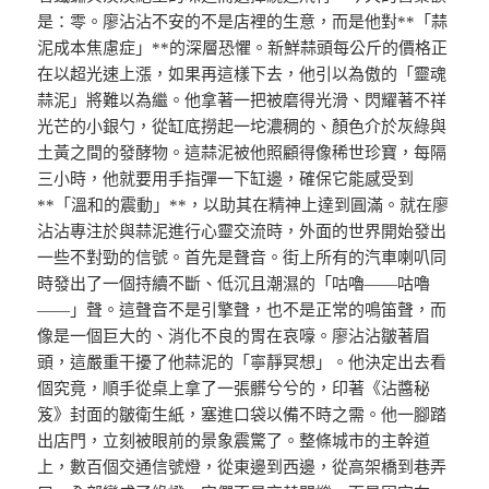
是：零。廖沾沾不安的不是店裡的生意，而是他對**「蒜
泥成本焦慮症」**的深層恐懼。新鮮蒜頭每公斤的價格正
在以超光速上漲，如果再這樣下去，他引以為傲的「靈魂
蒜泥」將難以為繼。他拿著一把被磨得光滑、閃耀著不祥
光芒的小銀勺，從缸底撈起一坨濃稠的、顏色介於灰綠與
土黃之間的發酵物。這蒜泥被他照顧得像稀世珍寶，每隔
三小時，他就要用手指彈一下缸邊，確保它能感受到
**「溫和的震動」**，以助其在精神上達到圓滿。就在廖
沾沾專注於與蒜泥進行心靈交流時，外面的世界開始發出
一些不對勁的信號。首先是聲音。街上所有的汽車喇叭同
時發出了一個持續不斷、低沉且潮濕的「咕嚕——咕嚕
——」聲。這聲音不是引擎聲，也不是正常的鳴笛聲，而
像是一個巨大的、消化不良的胃在哀嚎。廖沾沾皺著眉
頭，這嚴重干擾了他蒜泥的「寧靜冥想」。他決定出去看
個究竟，順手從桌上拿了一張髒兮兮的，印著《沾醬秘
笈》封面的皺衛生紙，塞進口袋以備不時之需。他一腳踏
出店門，立刻被眼前的景象震驚了。整條城市的主幹道
上，數百個交通信號燈，從東邊到西邊，從高架橋到巷弄