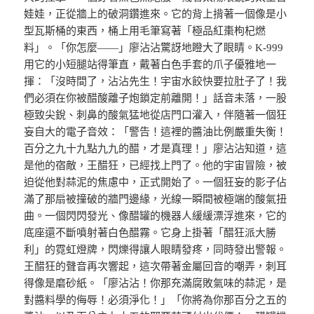
娃娃，正從牆上的破洞鑽進來。它的背上揹著一個像是小
型瓦斯桶的東西，桶上用毛筆寫著「極品紅棗枸杞燃
料」。「你怎麼——」廖沾沾驚訝地瞪大了眼睛。K-999
用它的小短腿站得筆直，戴著白色手套的爪子優雅地一
揮：「沒時間了，沾沾先生！宇宙水餃快要拉肚子了！我
們必須在你被醋酸離子炮鎖定前離開！」話音未落，一股
極致尖銳、刺鼻的酸氣猛地從店門口灌入，伴隨著一個狂
妄自大的電子音效：「警告！這裡的醬油比例嚴重失衡！
百分之九十九點九九的醋，才是真理！」廖沾沾知道，這
是他的宿敵，王醋狂，已經找上門了。他的宇宙冒險，被
迫從他對蒜泥的焦慮中，正式開始了。一個狂妄的影子佔
滿了那扇被撞破的牆門邊緣，光線一瞬間被極端的酸氣扭
曲。一個閃閃發光、像醋罐的機器人緩緩漂浮進來，它的
底座還不斷噴射著白色醋霧。它身上掛著「醋狂派大勝
利」的霓虹燈牌，閃爍得讓人眼睛發疼，同時發出警報。
王醋狂的聲音再次響起，這次帶著金屬回音的嘲弄，刺耳
得像是磨砂紙。「廖沾沾！你那充滿腐敗氣味的蒜泥，是
對醬料學的侮辱！必須淨化！」「你將為你那百分之五的