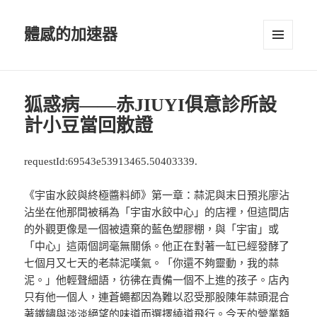
體感的加速器
選單及
小工具
狐惑病——赤JIUYI俱意診所設
計小豆當回散證
requestId:69543e53913465.50403339.
《宇宙水餃與終極醬料師》第一章：蒜泥與末日預兆廖沾
沾坐在他那間被稱為「宇宙水餃中心」的店裡，但這間店
的外觀更像是一個被遺棄的藍色塑膠棚，與「宇宙」或
「中心」這兩個詞毫無關係。他正在對著一缸已經發酵了
七個月又七天的老蒜泥嘆氣。「你還不夠靈動，我的蒜
泥。」他輕聲細語，彷彿在責備一個不上進的孩子。店內
只有他一個人，連蒼蠅都因為難以忍受那股陳年蒜頭混合
著鐵鏽與淡淡絕望的味道而選擇繞道飛行。今天的營業額