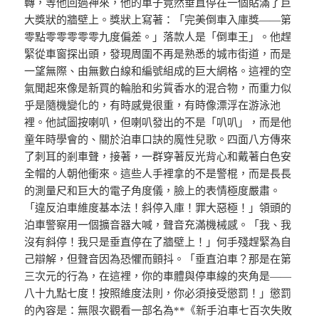
轉，等他回過神來，他的車子竟然垂直停在一個貼滿了巨
大獎狀的牆壁上。獎狀上寫著：「完美倒車入庫獎——第
零點零零零零零九度偏差。」落款人是「倒車王」。他趕
緊從車窗探出頭，發現周圍不再是熟悉的城市街道，而是
一望無際、由無數白線和編號組成的巨大網格。這裡的空
氣聞起來像是新買的輪胎和劣質香水的混合物，而重力似
乎是隨機變化的，有時感覺很重，有時像漂浮在游泳池
裡。他試圖按喇叭，但喇叭發出的不是「叭叭」，而是他
童年時學會的、關於泊車口訣的魔性兒歌。四面八方傳來
了刺耳的剎車聲，接著，一群穿著反光背心和戴著白色安
全帽的人朝他衝來。這些人手裡拿的不是警棍，而是長長
的測量尺和巨大的電子角度儀，臉上的表情極度嚴肅。
「違反泊車維度基本法！斜停入庫！罪大惡極！」領頭的
泊車警察用一個擴音器大喊，聲音充滿機械感。「我、我
沒有斜停！我只是垂直停在了牆壁上！」何手殘趕緊為自
己辯解，但聲音因為恐懼而顫抖。「垂直泊車？那是在第
三次元的行為，在這裡，你的車體與停車線的夾角是——
八十九點七度！按照維度法則，你必須接受懲罰！」懲罰
的內容是：無限次觀看一部名為**《新手泊車七百次失敗