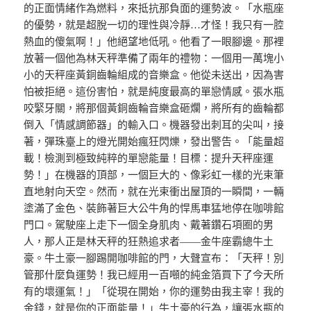
的正面情緒作為燃料，來抵抗那負面的運勢波。「水瓶座
的優勢，就是超脫一切的理性與冷靜…才怪！我只有一腔
熱血的傻氣啊！」他絕望地低吼。他看了一眼腳邊。那裡
放著一個他為林天秤準備了兩年的禮物：一個用一萬塊小
小的天秤座黃銅齒輪組成的音樂盒。他從未送出，因為害
怕被拒絕。這份害怕，就是純度最高的單戀情感。張水瓶
咬緊牙關，將那個黃銅齒輪音樂盒砸爛，將所有的齒輪都
倒入「情感調節器」的輸入口。機器發出刺耳的尖叫，接
著，彈珠臺上的燈光開始瘋狂閃爍，發出警告。「能量超
載！檢測到極致純粹的單戀能量！目標：提升天秤座運
勢！」在機器的頂部，一個巨大的、像彩虹一樣的光束筆
直地射向天空。然而，就在光束衝出屋頂的一瞬間，一輛
塗滿了金色、裝飾著巨大公牛角的悍馬車猛地停在咖啡館
門口。駕駛座上走下一個全身肌肉、戴著鑽石項圈的男
人，那人正是林天秤的狂熱追求者——金牛座霸總牛土
豪。牛土豪一腳踢開咖啡館的門，大聲宣布：「天秤！別
管那什麼負運勢！我已經用一百噸的純金箔買下了今天所
有的壞運氣！」「從現在開始，你的運勢由我主宰！我的
金錢，就是你的正面能量！」牛土豪的行為，讓張水瓶的