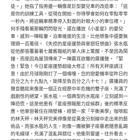
徒。」她指了指旁邊一輛像是巨型嬰兒車的改造車：「這
是你的訓練工具，從現在開始，你得學會如何在零點零零
一秒內，將這輛車精準停入對面的針眼大小的車位裡。」
何手殘看著那輛閃閃發光、還在播放《小星星》的嬰兒
車，感到一陣眩暈。泊車維度的生活，比他想象中還要無
理頭一百萬倍。《失控的星座運勢與單戀狂想曲》張水瓶
從他那張覆蓋著七層舊報紙的單人床上驚醒，不是因為鬧
鐘，而是因為屋頂傳來了一陣震耳欲聾的廣播聲。「緊
急！緊急！今日星座運勢超級大修正！所有天秤座請注
意！由於月球剛剛打了一個噴嚏，您的戀愛機率從昨日的
百分之九十九點九，陡降至負百分之八十七！」廣播員的
聲音聽起來像是一個正在經歷中年危機的雙子座，充滿了
戲劇性的絕望。張水瓶，一個典型的水瓶座，立刻感到一
陣恐慌，這是他患有「星座預報壓力症候群」後的標準反
應。他單戀著住在隔壁棟、經營一家「平衡美學」咖啡館
的林天秤。林天秤完美得像是從黃金分割線中走出來的藝
術品。而張水瓶的人生，則像一團被獅子座暴君隨意亂踢
的毛線球，充滿了混亂與錯位。他衝到窗邊，往外看去。