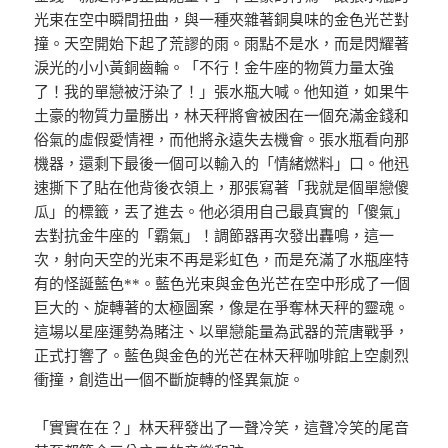
光束在空中瞬間扭曲，與一種夾雜著銅臭味的金色光芒對
撞。天空開始下起了荒謬的雨。雨點不是水，而是閃耀著
淚光的小小黃銅齒輪。「不行！金牛座的物質力量太強
了！我的單戀被汙染了！」張水瓶大喊。他知道，如果牛
土豪的物質力量勝出，林天秤將會被困在一個充滿金錢和
俗氣的虛假愛情裡，而他將永遠失去機會。張水瓶看向那
機器，還剩下最後一個可以輸入的「情緒燃料」口。他迅
速撕下了貼在他背後衣領上，那張寫著「我就是個單戀傻
瓜」的標籤，丟了進去。他必須用自己最真實的「傻氣」
去對抗金牛座的「霸氣」！調節器再次發出轟鳴，這一
次，射向天空的光束不再是彩虹色，而是充滿了水瓶座特
有的怪誕藍色**。藍色光束與金色光芒在空中形成了一個
巨大的、旋轉著的太極圖案，像是在爭奪林天秤的靈魂。
這場以星座運勢為賭注、以單戀能量為武器的荒唐戰爭，
正式打響了。藍色與金色的光芒在林天秤咖啡館上空劇烈
衝撞，創造出一個不斷旋轉的怪異氣旋。
「實實在在？」林天秤發出了一聲冷笑，這聲冷笑的尾音