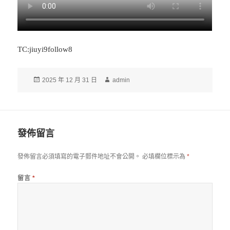
TC:jiuyi9follow8
發
作
2025 年 12 月 31 日
admin
佈
者
日
期:
發佈留言
發佈留言必須填寫的電子郵件地址不會公開。
必填欄位標示為
*
留言
*