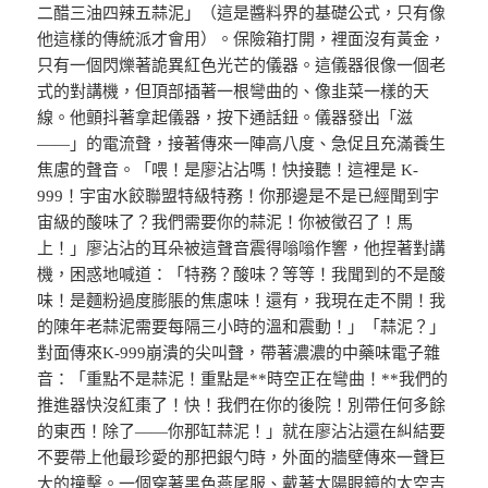
二醋三油四辣五蒜泥」（這是醬料界的基礎公式，只有像
他這樣的傳統派才會用）。保險箱打開，裡面沒有黃金，
只有一個閃爍著詭異紅色光芒的儀器。這儀器很像一個老
式的對講機，但頂部插著一根彎曲的、像韭菜一樣的天
線。他顫抖著拿起儀器，按下通話鈕。儀器發出「滋
——」的電流聲，接著傳來一陣高八度、急促且充滿養生
焦慮的聲音。「喂！是廖沾沾嗎！快接聽！這裡是 K-
999！宇宙水餃聯盟特級特務！你那邊是不是已經聞到宇
宙級的酸味了？我們需要你的蒜泥！你被徵召了！馬
上！」廖沾沾的耳朵被這聲音震得嗡嗡作響，他捏著對講
機，困惑地喊道：「特務？酸味？等等！我聞到的不是酸
味！是麵粉過度膨脹的焦慮味！還有，我現在走不開！我
的陳年老蒜泥需要每隔三小時的溫和震動！」「蒜泥？」
對面傳來K-999崩潰的尖叫聲，帶著濃濃的中藥味電子雜
音：「重點不是蒜泥！重點是**時空正在彎曲！**我們的
推進器快沒紅棗了！快！我們在你的後院！別帶任何多餘
的東西！除了——你那缸蒜泥！」就在廖沾沾還在糾結要
不要帶上他最珍愛的那把銀勺時，外面的牆壁傳來一聲巨
大的撞擊。一個穿著黑色燕尾服、戴著太陽眼鏡的太空吉