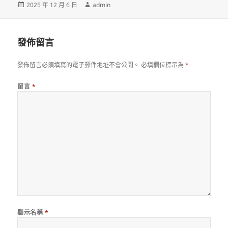
發
作
2025 年 12 月 6 日
admin
佈
者
日
期:
發佈留言
發佈留言必須填寫的電子郵件地址不會公開。
必填欄位標示為
*
留言
*
顯示名稱
*