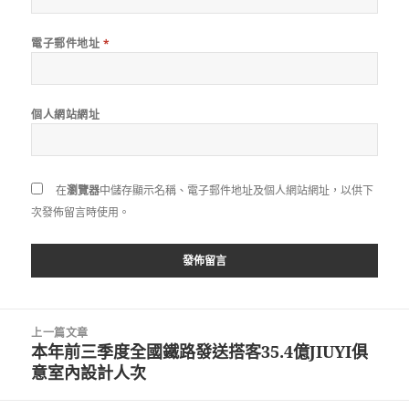
電子郵件地址
*
個人網站網址
在
瀏覽器
中儲存顯示名稱、電子郵件地址及個人網站網址，以供下
次發佈留言時使用。
文
上一篇文章
章
本年前三季度全國鐵路發送搭客35.4億JIUYI俱
上
導
意室內設計人次
一
覽
篇