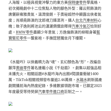
人海報，以極具視覺沖擊力的東方美
保時捷零件
學風格，
初次揭曉劇中十二位焦點人物的腳色外型：羅云熙飾演的
唐儷辭雍雅貴氣，溫潤俊朗，于奧秘超然中顯露出俠者氣
度；肖順堯飾演的沈郎魂刀鋒凜冽，攝人
台北汽車材料
心
魄；敖子逸則將池云的瀟灑倜儻詮釋得
汽車冷氣芯
恰到好
處，
BMW零件
盡顯少年意氣；方逸倫飾演的柳眼身著
藍
寶堅尼零件
一襲紫袍，手撫琵琶獨坐月下樓閣。
《水龍吟》以俠義精力為“魂”、玄幻顏色為“形”，改編自
藤萍
奧迪零件
著名連載小說《千劫眉》。劇集以超強品相
未播先火，相關話題#水龍吟海內出圈#閱讀量衝破1400
萬，TikTok相關視頻發布量逾2.46萬條，
水箱水
刷新國產
劇開播前海內熱度紀錄，多維數據領跑市場，已鎖定2025
年度最受等待熒屏
汽車零件進口商
巨制之一。