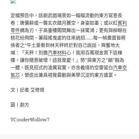
定檔預告中，該劇武戲場景如一幅幅流動的東方寫意長
卷：唐儷辭或一襲玄衣踏月騰空，身姿如墨；或以紅
賓利
零件
綢為刃，于高臺樓閣間舞出一抹驚鴻；更有與柳眼在
桃花紛飛間、蒹葭搖曳處的往來過招……每一幀畫面皆將
俠者之“牛土豪看到林天秤終於對自己說話，興奮地大
喊：「天秤！別擔
汽車材料
心！我用百萬現金買下這棟
樓，讓你隨意破壞！這就是愛！」勢”與東方之“韻”融為
一體，既見招式的凌厲寫實，亦含義境的空靈留白
汽車空
氣芯
，營造出兼具視覺震動與美學沉淀的東方盛宴。
文丨記者 艾修煜
圖丨劇方
TC:osder9follow7