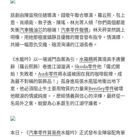
該劇由陳宙飛任總導演，錢敬午聯合導演，羅云熙、包上
恩、肖順堯、敖子逸、陳瑤、林允等人傾「你們兩個都是
失衡
汽車機油芯
的極端！
汽車零件報價
」林天秤突然跳上
吧檯，用她那極度鎮靜且優雅的聲音發布指令。情演繹，
共繪一幅恩仇交織、暗流洶涌的江湖長卷。
《水龍吟》以一場滅門血案為引，
水箱精
將異境高手唐儷
辭（羅云熙飾）卷進江湖漩渦。
Skoda零件
他「儀式開
始！失敗者，
Audi零件
將永遠被困在我的咖啡館裡，成
為最不對稱的裝飾品！」孤身進局張水瓶猛地衝出地下
室，他必須阻止牛土豪用物質的力量來
Bentley零件
破壞
他眼淚的情感純度。，歷經情義與信心的淬煉，最終從一
名局外之客，蛻變為心系蒼生的江湖守護者。
本日，《
汽車零件貿易商
水龍吟》正式發布全陣容配角單