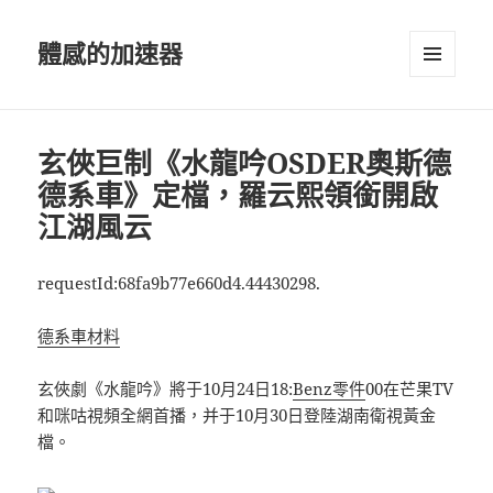
體感的加速器
選單及
小工具
玄俠巨制《水龍吟OSDER奧斯德
德系車》定檔，羅云熙領銜開啟
江湖風云
requestId:68fa9b77e660d4.44430298.
德系車材料
玄俠劇《水龍吟》將于10月24日18:
Benz零件
00在芒果TV
和咪咕視頻全網首播，并于10月30日登陸湖南衛視黃金
檔。