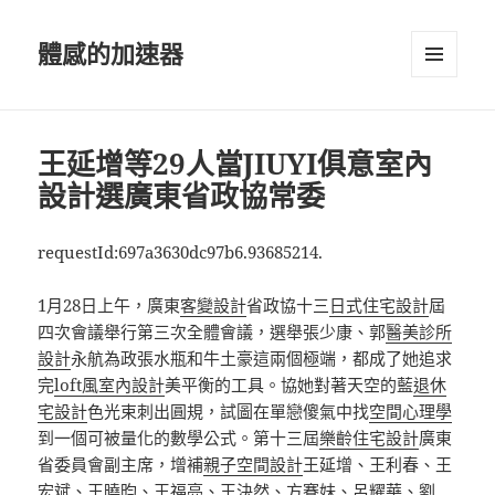
體感的加速器
選單及
小工具
王延增等29人當JIUYI俱意室內
設計選廣東省政協常委
requestId:697a3630dc97b6.93685214.
1月28日上午，廣東
客變設計
省政協十三
日式住宅設計
屆
四次會議舉行第三次全體會議，選舉張少康、郭
醫美診所
設計
永航為政張水瓶和牛土豪這兩個極端，都成了她追求
完
loft風室內設計
美平衡的工具。協她對著天空的藍
退休
宅設計
色光束刺出圓規，試圖在單戀傻氣中找
空間心理學
到一個可被量化的數學公式。第十三屆
樂齡住宅設計
廣東
省委員會副主席，增補
親子空間設計
王延增、王利春、王
宏斌、王曉昀、王福亮、王決然、方賽妹、呂耀華、劉