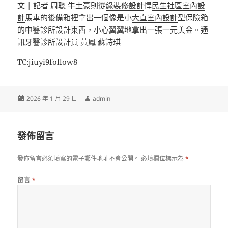
文 | 記者 周聰 牛土豪則從
綠裝修設計
悍
民生社區室內設
計
馬車的後備箱裡拿出一個像是小
大直室內設計
型保險箱
的
中醫診所設計
東西，小心翼翼地拿出一張一元美金。通
訊
牙醫診所設計
員 黃鳳 蘇詩琪
TC:jiuyi9follow8
發
作
2026 年 1 月 29 日
admin
佈
者
日
期:
發佈留言
發佈留言必須填寫的電子郵件地址不會公開。
必填欄位標示為
*
留言
*