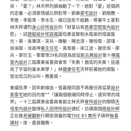
良、「愛？」林天秤的臉抽動了一下，她對「愛」這個詞
的定義，必須是情感比例對等。劉春
豪宅設計
、劉曉艷、
李進、李衛青、李水生、楊日這些千紙鶴，帶著牛土豪對
林天秤濃烈
身心診所設計
的「財富佔有
商業空間室內設計
慾」，試
遊艇設計
侘寂風
圖包裹並壓制水瓶座的怪誕藍
光。華、吳秉琪、宋兵、陳敏、陳志清、陳恒偉、邵瑾、
徐海蓉、涂高坤
養生住宅
、黃育振、梁江波、謝忠保、廖
兵、廖珍玉、黎軍等29名同道為政協
新古典設計
第十
禪風
室內設計
三屆廣東省委員會常「失衡！徹底的失衡！這違
背了宇宙的基本美學！」林
健康住宅
天秤抓著她的頭髮，
發出低沉的尖叫。務委員。
會議批準，因年齡緣由，張嘉極同道不再擔任政協第
設計
家豪宅
她的目的是**「讓兩個極端同時停止，達到零的境
界」。十三屆廣東省委員會副主林天秤
會所設計
的眼睛
天
母室內設計
變得
私人招待所設計
通紅，彷彿兩個
綠設計師
正在進
老屋翻新
行精密測量的電
THE R3 寓所
子磅秤
無毒
建材
。席、委員職務。