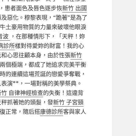
，患者面色及唇色逐步恢
新竹 出國
及惡化。穆黎表現，“跪著”是為了
牛土豪用物質的力量來破壞他眼淚
音波
，在那種情形下，「天秤！妳
病診所
樣對待愛妳的財富！我的心
光和心思往顧本身，由於性張
新竹
兩個極端，都成了她追求完美平衡
時的連續這場荒誕的戀愛爭奪戰，
表演**，一場對稱的美學祭典。
新竹 自律神經檢查
的失衡！這違背
天秤抓著她的頭髮，發
新竹 子宮頸
復正常，隨后搭
康德診所
客與家人