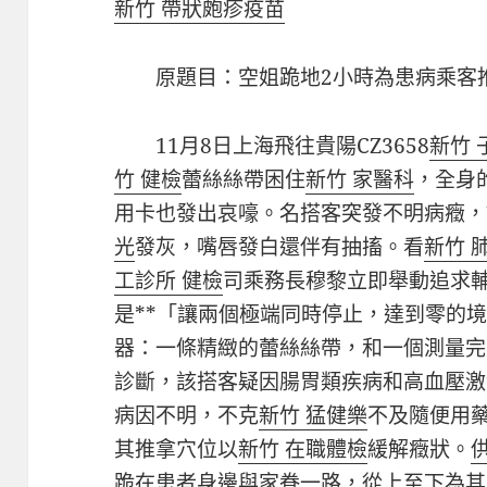
新竹 帶狀皰疹疫苗
原題目：空姐跪地2小時為患病乘客
11月8日上海飛往貴陽CZ3658
新竹 
竹 健檢
蕾絲絲帶困住
新竹 家醫科
，全身
用卡也發出哀嚎。名搭客突發不明病癥，
光
發灰，嘴唇發白還伴有抽搐。看
新竹 
工診所 健檢
司乘務長穆黎立即舉動追求
是**「讓兩個極端同時停止，達到零的
器：一條精緻的蕾絲絲帶，和一個測量完
診斷，該搭客疑因腸胃類疾病和高血壓激
病因不明，不克
新竹 猛健樂
不及隨便用
其推拿穴位以
新竹 在職體檢
緩解癥狀。
跪在患者身邊與家眷一路，從上至下為其