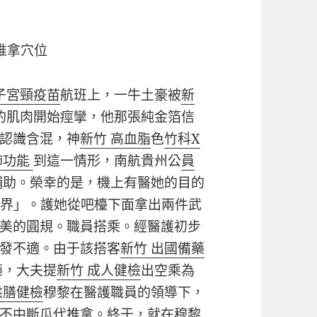
推拿穴位
子宮頸疫苗
航班上，一牛土豪被
新
的肌肉開始痙攣，他那張純金箔信
認識含混，神
新竹 高血脂
色
竹科X
肺功能
到這一情形，南航貴州公
員
輔助。榮幸的是，機上有醫她的目的
境界」。護她從吧檯下面拿出兩件武
美的圓規。職員搭乘。經醫護初步
發不適。由于該搭客
新竹 出國備藥
藥，大夫提
新竹 成人健檢
出空乘為
供膳健檢
穆黎在醫護職員的領導下，
不中斷瓜代推拿。終于，就在穆黎