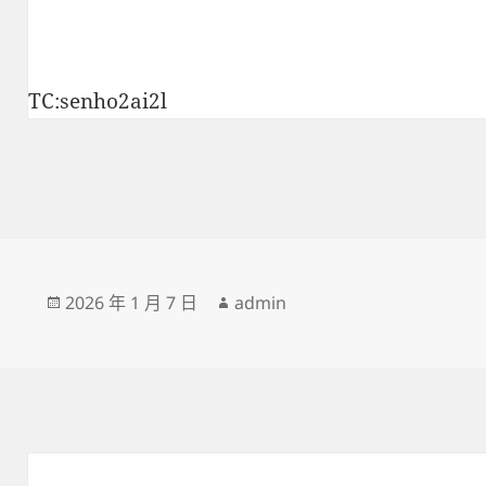
TC:senho2ai2l
發
作
2026 年 1 月 7 日
admin
佈
者
日
期: