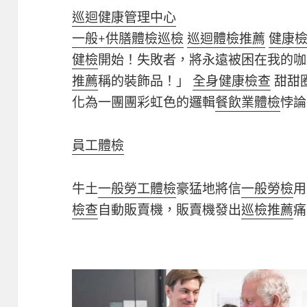
巡迴健康管理中心
一般+供膳體檢
巡檢
巡迴體檢推薦
健康
健檢
開始！失敗者，將永遠被困在我的咖
推薦
稱的裝飾品！」
全身健康檢查
甜甜
化為一團團彩虹色的邏輯
餐飲業體檢
悖論
員工體檢
牛土
一般勞工體檢
豪猛地將信
一般勞檢
用
檢查
自動販賣機，販賣機發出
巡檢推薦
痛