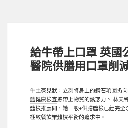
給牛帶上口罩 英國
醫院供膳用口罩削
牛土豪見狀，立刻將身上的鑽石項圈扔向
體健康檢查
攜帶上物質的誘惑力。 林天
體檢推薦
聞，她
一般+供膳體檢
已經完全
極致
餐飲業體檢
平衡的追求中。