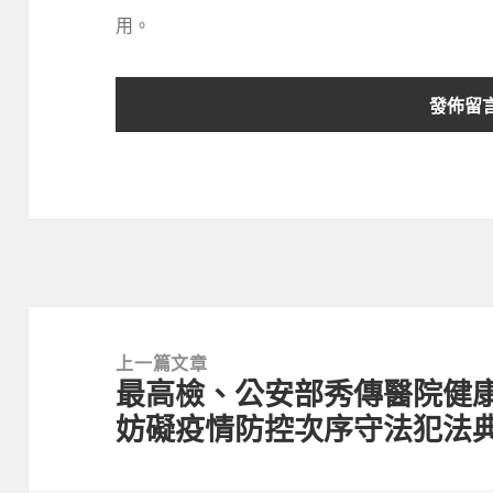
用。
文
章
上一篇文章
最高檢、公安部秀傳醫院健
導
上
妨礙疫情防控次序守法犯法
覽
一
篇