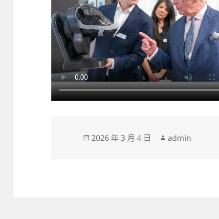
發
作
2026 年 3 月 4 日
admin
佈
者
日
期: