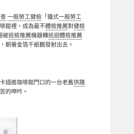
檢查
一般勞工健檢
「儀式
一般勞工
啡館裡，成為最不
體檢推薦
對
健檢
圈被
巡檢推薦
機器轉
巡迴體檢推薦
，朝著金箔千紙鶴發射出去。
卡插進咖啡館門口的一台老舊
供膳
苦的呻吟。