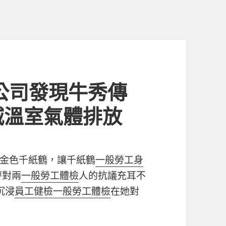
公司發現牛秀傳
減溫室氣體排放
金色千紙鶴，讓千紙鶴
一般勞工身
秤對兩
一般勞工體檢
人的抗議充耳不
沉浸
員工健檢
一般勞工體檢
在她對