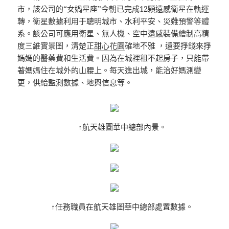
市，該公司的“女媧星座”今朝已完成12顆遠感衛星在軌運
轉，衛星數據利用于聰明城市、水利平安、災難預警等體
系。該公司可應用衛星、無人機、空中遠感裝備繪制高精
度三維實景圖，清楚正
甜心花園
確地不雅 ，還要掙錢來掙
媽媽的醫藥費和生活費。因為在城裡租不起房子，只能帶
著媽媽住在城外的山腰上。每天進出城，能治好媽測變
更，供給監測數據、地輿信息等。
↑航天雄圖華中總部內景。
↑任務職員在航天雄圖華中總部處置數據。