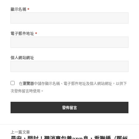
顯示名稱
*
電子郵件地址
*
個人網站網址
在
瀏覽器
中儲存顯示名稱、電子郵件地址及個人網站網址，以供下
次發佈留言時使用。
文
上一篇文章
章
晨安，開封！聽消專包養app息，看聯播（鄭州
上