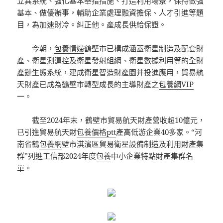
立異系統、強化基本舉措措施、打造利用場景，保持做強
基本、做優辦事，輔助企業處理融資擔保、人才引進等題
目，為加速財冷。糾正他。產成長供給保證。
今朝，
包養情婦
鶴壁市已構成涵蓋衛星制造及配套財
產、衛星測運控及衛星發射組網、衛星數據利用等的全財
產鏈生態系統，建成衛星智造財產園并投進應用，貿易航
天財產已成為鶴壁市轉型成長的主導財產之
包養網VIP
一。
截至2024年末，鶴壁市貿易航天財產營收超10億元，
已引進貿易航天財
包養價格ptt
產高低游企業40多家。“河
南省鶴
包養網
壁市淇濱區貿易衛星設備制造及利用財產集
群”列進工信部2024年度
包養
中小企業特點財產集群名
單。