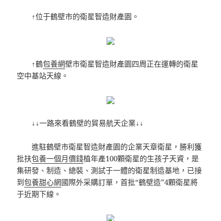
↑位于鶴壁市的衛星智造財產園。
↑鶴
包養網
壁市衛星智造財產園四周正在運轉的衛星
空中基站天線。
↓↓一路來看鶴壁的貿易航天企業↓↓
進駐鶴壁市衛星智造財產園的企業天章衛星，勝利獲
批扶
包養一個月價錢
植年產100顆衛星的生孩子天資，是
集研發、制造、總裝、測試于一體的衛星制造基地，已接
到
包養甜心網
國際外采購訂單，首批“鶴壁造”4顆衛星將
于近期下線。