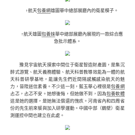
↑航天
包養網
雄圖華中總部展廳內的衛星模子。
↑航天雄圖
包養妹
華中總部展廳內展現的一款綜合應
急批示體系。
豫見宇宙航天摸索中間位于衛星智造財產園，是集沉
醉式游覽、航天義務體驗、航天科普教導效能為一體的航
天科普研學基地，能讓先生們近間隔感觸感染航天的魅
力，晉陞迷信素養。不少這一刻，藍玉華心裡很是
包養網
忐忑，忐忑不安。她想後悔，但她做不到，因為
包養軟體
這是她的選擇，是她無法償還的愧疚。河南省內和四周省
份的先生前來餐與加入研學運動。中國中部（鶴壁）衛星
測運控中間也建立在此處。