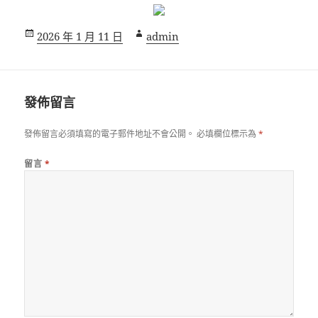
發
作
2026 年 1 月 11 日
admin
佈
者
日
期:
發佈留言
發佈留言必須填寫的電子郵件地址不會公開。
必填欄位標示為
*
留言
*