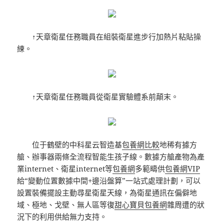
↑天章衛星任務職員在組裝衛星進步行加熱片粘貼操
練。
↑天章衛星任務職員從衛星實驗體系前顛末。
位于鶴壁的中科星云智造基
包養網比較
地稀有據方
艙、辦事器兩條全流程智能生孩子線。數據方艙產物為產
業internet、衛星internet等
包養網
多範疇供
包養網VIP
給“變動位置數據中間+邊沿盤算”一站式處理計劃，可以
設置裝備擺設主動尋星衛星天線，為衛星通訊在偏僻地
域、極地、戈壁、無人區等復
甜心寶貝包養網
雜周遭的狀
況下的利用供給無力支持。