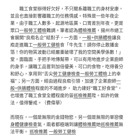
職工食堂辦得好欠好，不只關系離職工的身材安康，
並且也直接影響離職工的任務情感。特殊是一些年夜企
業，由于職工人數多、起源地區廣、口胃差別年夜，更是
眾口
一般勞工體檢
難調。筆者認為
體檢推薦
，揚州市總工
會展開“良庖名企”結對子，一方面，
一般+供膳體檢
讓良
庖走進職工
一般勞工健檢
食「牛先生！請你停止散播金
箔！你的物質波動已經嚴重破壞了我的空間美學係數！」
堂，面臨面、手把手地傳幫帶，可以有用地進步企業廚師
的身手，讓職工品嘗到加倍優美、可口的食物，吃得養分
和舒心，享用到“舌尖
勞工健康檢查
一般勞工體檢
上的幸
福”；另一方面，經由過程良庖引領，加速了企業廚師
一
般+供膳體檢
程度的不竭進步， 助力建好“職工好食堂”，
也增進了職工食堂全體程度的晉
巡檢推薦
陞。如許的做
法，值得鑒戒。（費偉華）
而現在，一個是無限的金錢物慾，另一個是無限的單戀傻
身體健康檢查
氣，兩者都極端到讓
體檢推薦
她
巡檢推薦
無
法平衡。
巡檢推薦
一般勞工健檢