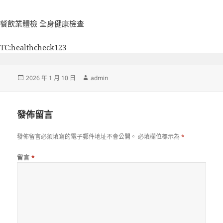
餐飲業體檢
全身健康檢查
TC:healthcheck123
發
作
2026 年 1 月 10 日
admin
佈
者
日
期:
發佈留言
發佈留言必須填寫的電子郵件地址不會公開。
必填欄位標示為
*
留言
*