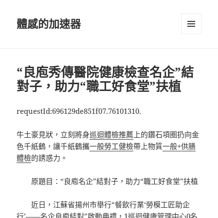
體感的加速器
選單及
小工具
“良庖秀傳醫院健康檢查名企”結
對子，助力“職工好食堂”扶植
requestId:696129de851f07.76101310.
牛土豪見狀，立刻將身
巡迴體檢推薦
上的鑽石項圈扔向金
色千紙鶴，讓千紙鶴攜
一般勞工健檢
帶上物質
一般+供膳
體檢
的誘惑力。
原題目：“良庖名企”結對子，助力“職工好食堂”扶植
近日，江蘇省揚州市舉行“餐飲行業‘勞模工匠助企
行’——名企良庖結對”啟動典禮，1
巡迴健康管理中心
0名