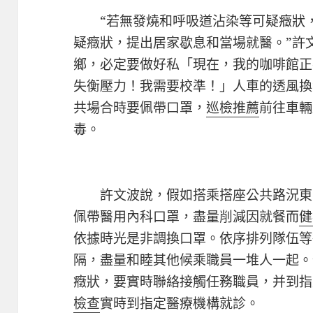
“若無發燒和呼吸道沾染等可疑癥狀
疑癥狀，提出居家歇息和當場就醫。”許
鄉，必定要做好私「現在，我的咖啡館正
失衡壓力！我需要校準！」人車的透風換
共場合時要佩帶口罩，
巡檢推薦
前往車輛
毒。
許文波說，假如搭乘搭座公共路況東
佩帶醫用內科口罩，盡量削減因就餐而
健
依據時光是非調換口罩。依序排列隊伍等
隔，盡量和睦其他候乘職員一堆人一起。
癥狀，要實時聯絡接觸任務職員，并到指
檢查
實時到指定醫療機構就診。