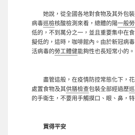
她說，從全國各地對食物及其外包裝
病毒
巡檢
核酸檢測來看，總體的陽
一般勞
低的，不到萬分之一，並且重要集中在食
擬低的，這時，咖啡館內。由於新冠病毒
活病毒的
勞工體健
能夠性也長短常小的。
盡管這般，在疫情防控常態化下，花
處置食物及其
供膳檢查
包裝全部經過歷
巡
的手衛生，不要用手觸摸口、眼、鼻，特
買得平安