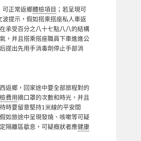
，可正常返鄉
體檢項目
；若呈現可
文波提示，假如搭乘搭座私人車返
在承受百分之八十七點八八的結構
氣，并且搭乘搭座職員下車進進公
后提出先用手消毒劑停止手部消
西返鄉，回家途中要全部旅程對的
檢費用
摘口罩的次數和時光，并且
待時要留意堅持1米線的平安間
假如旅途中呈現發燒、咳嗽等可疑
定隔離區歇息，可疑癥狀者應
健康