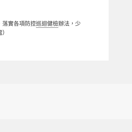
，落實各項防控
巡迴健檢
辦法，少
電）