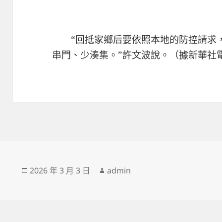
“回抵家鄉后要依照本地的防控請求
串門、少湊集。”許文波說。（據新華社
發
作
2026 年 3 月 3 日
admin
佈
者
日
期: