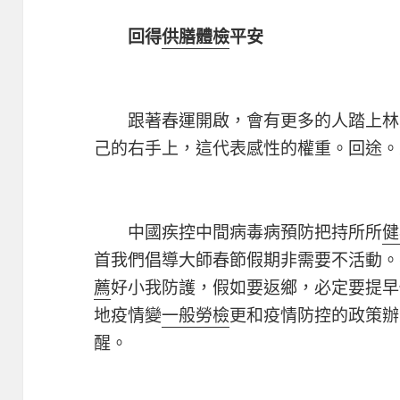
回得
供膳體檢
平安
跟著春運開啟，會有更多的人踏上林
己的右手上，這代表感性的權重。回途。
中國疾控中間病毒病預防把持所所
健
首我們倡導大師春節假期非需要不活動。
薦
好小我防護，假如要返鄉，必定要提早
地疫情變
一般勞檢
更和疫情防控的政策辦
醒。