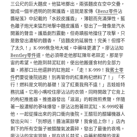
三公尺的巨大麵皮。他猛地擲出，兩張麵皮在空中交疊，
變成一個半透明的防禦護盾。這就是家傳《
Benz零件
沾
醬秘笈》中記載的「水餃皮護盾」，薄韌而充滿彈性。藍
色離子炮光束猛烈地擊中麵皮護盾，發出了一聲像是汽水
開蓋的聲音。護盾劇烈震動，但奇蹟般地擋住了攻擊，只
是散發出濃郁的麵香。「這麵皮的延展性！完美！但撐不
了太久！」K-999焦急地大喊，中藥味更濃了。廖沾沾知
Bentley零件
道，他必須帶走他那缸陳年老蒜泥，那是宇
宙的希望。他跑到蒜泥缸前，使出他搬運食材的全部力
量，將那口比他還胖的缸抱起。「走！K-999！我
賓士零
件
們要從後院逃跑！別再管你的紅棗枸杞燃料了！」「不
行！燃料是文明的基礎！沒了紅棗我飛不遠！」吉娃娃特
務抗議。它用小嘴咬住廖沾沾的衣領，同時開啟了它背上
的枸杞推進器。推進器發出「滋滋」的輕微煎煮聲，伴隨
著一股濃郁的蔘味爆發。廖沾沾抱著蒜泥缸、K-999咬著
他，一起從撞出來的洞口衝向後院。王醋狂的醋罐機器人
發出尖叫：「別想逃！醬油黨餘孽！我會追上你！」店內
剩下的所有空盤子被醋酸氣波震碎，發出了最後的哀鳴。
廖沾沾的宇宙冒險，就在這片蒜泥、中藥和醋酸的混亂