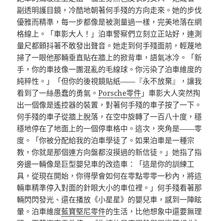
副透明護目鏡，冷酷地朝著何手殘的方向走來。她的步伐
優雅而精準，每一步都像是被測量過一樣，完美地落在網
格線上。「車影大人！」泊車警察們立刻立正站好，連測
量尺都顫抖著不敢發出聲音。她走到何手殘面前，輕蔑地
掃了一眼他那輛垂直貼在牆上的掀背車，語氣冰冷。「新
手，你的車技像一團混亂的毛線球。你污染了泊車維度的
純粹性。」「但你的後視鏡貼紙——『永不放棄』，讓我
看到了一絲愚蠢的勇氣。
Porsche零件
」車影大人突然掏
出一個像是遙控器的裝置，對著何手殘的車子按了一下。
何手殘的車子從牆上脫落，在空中旋轉了一百八十度，穩
穩地停在了地面上的一個停車格中。這次，夾角是——零
度。「你被分配給我的泊車學徒了。如果泊車是一種宗
教，你就是那個連方向盤都沒摸過的新信徒。」她指了指
旁邊一輛像是巨型嬰兒車的改造車：「這是你的訓練工
具，從現在開始，你得學會如何在零點零零一秒內，將這
輛車精準停入對面的針眼大小的車位裡。」何手殘看著那
輛閃閃發光、還在播放《小星星》的嬰兒車，感到一陣眩
暈。泊車維度
藍寶堅尼零件
的生活，比他想象中還要無理