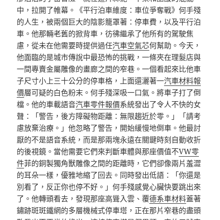
中，拉開了帷幕。《平行泊車維度：車位爭奪戰》何手殘
的人生，被兩個巨大的陰影籠罩著：停車費，以及平行泊
車。他那輛老舊的掀背車，彷彿繼承了他所有的駕駛焦
慮，從未在他需要時提供過任
汽車空氣芯
何幫助。今天，
他面臨的是城市傳說中最恐怖的挑戰，一條夾在理髮店與
一間專賣金屬雕像的畫廊之間的窄巷。一個看起來比他車
子尺寸小上三十公分的停車格，上面還灑著一
汽車材料報
價
層可疑的白色粉末。何手殘深吸一口氣。將車子打了倒
檔。他的車載語音
汽車零件報價
系統發出了令人不快的女
聲：「警告，後方障礙物距離：無限趨近於零。」「請考
慮放棄治療。」他忽略了警告，開始緩慢地倒車。他最討
厭的不是語音系統，而是那兩塊永遠在關鍵時刻自動收折
的後視鏡。當他需要它們來判斷車體與那座價值不
VW零
件
菲的銅製獨角獸雕像之間的距離時，它們卻像兩片羞澀
的耳朵一樣，優雅地縮了回去。同時發出低語：「你還是
別看了，反正你也停不好。」何手殘感覺心臟快要跳出來
了。他轉頭看去，發現那座高聳入雲、覆
德系車材料
蓋著
鏽跡斑斑鐵網的多層機械式停車塔，正在那片窄巷的盡頭