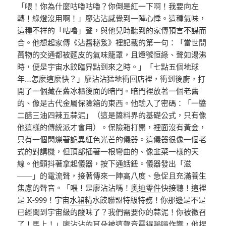
「喂！你為什麼咕嚕咕嚕？你倒是紅一下啊！我要向左
轉！綠燈沒用啊！」廖沾沾感覺到一陣心悸。這種氣味，
這種不祥的「咕嚕」聲，與他兒時聽到的家傳預言不謀而
合。他想起家傳《沾醬秘笈》裡記載的第一句：「當世間
萬物的交通都被麵皮的氣味籠罩，且燈號恒綠、聲如湯沸
時，便是宇宙水餃臨界點到來之時。」「七點五個地球
年…怎麼這麼快？」廖沾沾猛地衝回店裡，衝到後廚，打
開了一個藏在舊冰櫃後面的暗門。暗門裡放著一個老舊
的、像是古代金屬保險箱的東西。他輸入了密碼：「一醬
二醋三油四辣五蒜泥」（這是醬料界的基礎公式，只有像
他這樣的傳統派才會用）。保險箱打開，裡面沒有黃金，
只有一個閃爍著詭異紅色光芒的儀器。這儀器很像一個老
式的對講機，但頂部插著一根彎曲的、像韭菜一樣的天
線。他顫抖著拿起儀器，按下通話鈕。儀器發出「滋
——」的電流聲，接著傳來一陣高八度、急促且充滿養生
焦慮的聲音。「喂！是廖沾沾嗎！
奧迪零件
快接聽！這裡
是 K-999！宇宙
水箱精
水餃聯盟特級特務！你那邊是不是
已經聞到宇宙級的酸味了？我們需要你的蒜泥！你被徵召
了！馬上！」廖沾沾的耳朵被這聲音震得嗡嗡作響，他捏