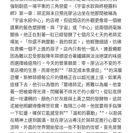
強制創造一場平衡的三角戀愛。《宇宙水餃與終極醬料
師》第一章：蒜泥與末日預兆廖沾沾坐在他那間被稱為
「宇宙水餃中心」的店裡，但這間店的外觀更像是一個被
遺棄的藍色塑膠棚，與「宇宙」或「中心」這兩個詞毫無
關係。他正在對著一缸已經發酵了七個月又七天的老蒜泥
嘆氣。「你還不夠靈動，我的蒜泥。」他輕聲細語，彷彿
在責備一個不上進的孩子。店內只有他一個人，連蒼蠅都
因為難以忍受那股陳年蒜頭混合著鐵鏽與淡淡絕望的味道
而選擇繞道飛行。今天的營業額是：零。廖沾沾不安的不
是店裡的生意，而是他對**「蒜泥成本焦慮症」**的深層
恐懼。新鮮蒜頭每公斤的價格正在以超光速上漲，如果再
這樣下去，他引以為傲的「靈魂蒜泥」將難以為繼。他拿
著一把被磨得光滑、閃耀著不祥光芒的小銀勺，從缸底撈
起一坨濃稠的、顏色介於灰綠與土黃之間的發酵物。這蒜
泥被他照顧得像稀世珍寶，每隔三小時，他就要用手指彈
一下缸邊，確保它能感受到**「溫和的震動」**，以助其
在精神上達到圓滿。就在廖沾沾專注於與蒜泥進行心靈交
流時，外面的世界開始發出一些不對勁的信號。首先是聲