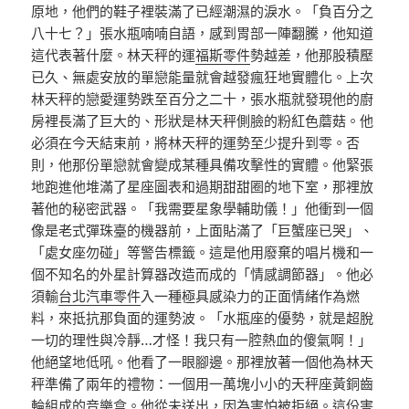
原地，他們的鞋子裡裝滿了已經潮濕的淚水。「負百分之
八十七？」張水瓶喃喃自語，感到胃部一陣翻騰，他知道
這代表著什麼。林天秤的運
福斯零件
勢越差，他那股積壓
已久、無處安放的單戀能量就會越發瘋狂地實體化。上次
林天秤的戀愛運勢跌至百分之二十，張水瓶就發現他的廚
房裡長滿了巨大的、形狀是林天秤側臉的粉紅色蘑菇。他
必須在今天結束前，將林天秤的運勢至少提升到零。否
則，他那份單戀就會變成某種具備攻擊性的實體。他緊張
地跑進他堆滿了星座圖表和過期甜甜圈的地下室，那裡放
著他的秘密武器。「我需要星象學輔助儀！」他衝到一個
像是老式彈珠臺的機器前，上面貼滿了「巨蟹座已哭」、
「處女座勿碰」等警告標籤。這是他用廢棄的唱片機和一
個不知名的外星計算器改造而成的「情感調節器」。他必
須輸
台北汽車零件
入一種極具感染力的正面情緒作為燃
料，來抵抗那負面的運勢波。「水瓶座的優勢，就是超脫
一切的理性與冷靜…才怪！我只有一腔熱血的傻氣啊！」
他絕望地低吼。他看了一眼腳邊。那裡放著一個他為林天
秤準備了兩年的禮物：一個用一萬塊小小的天秤座黃銅齒
輪組成的音樂盒。他從未送出，因為害怕被拒絕。這份害