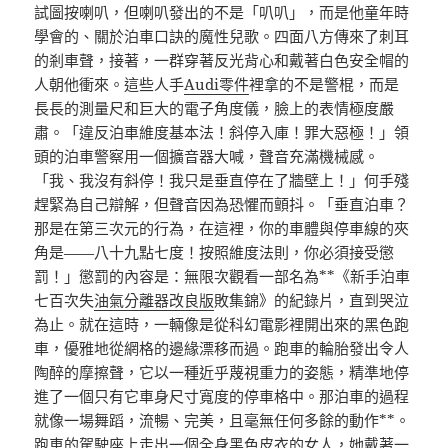
試圖按喇叭，但喇叭發出的不是「叭叭」，而是他童年時
學會的、關於泊車口訣的魔性兒歌。四面八方傳來了刺耳
的剎車聲，接著，一群穿著反光背心和戴著白色安全帽的
人朝他衝來。這些人手
Audi零件
裡拿的不是警棍，而是
長長的測量尺和巨大的電子角度儀，臉上的表情極度嚴
肅。「違反泊車維度基本法！斜停入庫！罪大惡極！」領
頭的泊車警察用一個擴音器大喊，聲音充滿機械感。
「我、我沒有斜停！我只是垂直停在了牆壁上！」何手殘
趕緊為自己辯解，但聲音因為恐懼而顫抖。「垂直泊車？
那是在第三次元的行為，在這裡，你的車體與停車線的夾
角是——八十九點七度！按照維度法則，你必須接受懲
罰！」懲罰的內容是：無限次觀看一部名為**《新手泊車
七百次失
油氣分離器改良版
敗集錦》的紀錄片，直到哭泣
為止。就在這時，一輛像是從科幻電影裡開出來的黑色跑
車，優雅地從網格的邊緣漂移而過。跑車的輪胎發出令人
陶醉的摩擦聲，它以一種近乎蔑視重力的姿態，精準地停
進了一個只有它車身尺寸寬度的停車格中。那泊車的過程
就像一場舞蹈，流暢、完美，且毫無任何多餘的動作**。
跑車的駕駛座上走出一個全身黑色皮衣的女人，她戴著一