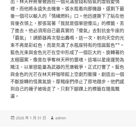
出，林天秤將會被困在一個充滿金錢和俗氣的虛假愛情
裡，而他將永遠失去機會。張水瓶看向那機器，還剩下最
後一個可以輸入的「情緒燃料」口。他迅速撕下了貼在他
背後衣領上，那張寫著「我就是個單戀傻瓜」的標籤，丟
了進去。他必須用自己最真實的「傻氣」去對抗金牛座的
「霸氣」！調節器再次發出轟鳴，這一次，射向天空的光
束不再是彩虹色，而是充滿了水瓶座特有的怪誕藍色**。
藍色光束與金色光芒在空中形成了一個巨大的、旋轉著的
太極圖案，像是在爭奪林天秤的靈魂。這場以星座運勢為
賭注、以單戀能量為武器的荒唐戰爭，正式打響了。藍色
與金色的光芒在林天秤咖啡館上空劇烈衝撞，創造出一個
不斷旋轉的怪異氣旋。摩羯座們停止了原地踏步，他們感
到自己的襪子被吸走了，只剩下腳踝上的標籤在隨風飄
盪。
發
作
2026 年 1 月 31 日
admin
佈
者
日
期: