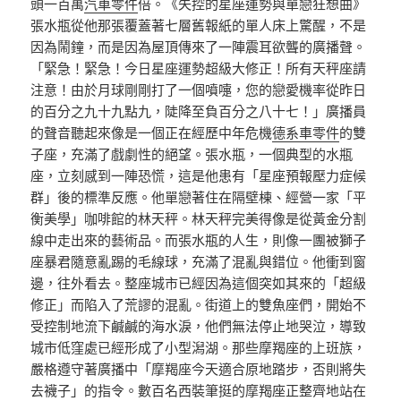
頭一百萬
汽車零件
倍。《失控的星座運勢與單戀狂想曲》
張水瓶從他那張覆蓋著七層舊報紙的單人床上驚醒，不是
因為鬧鐘，而是因為屋頂傳來了一陣震耳欲聾的廣播聲。
「緊急！緊急！今日星座運勢超級大修正！所有天秤座請
注意！由於月球剛剛打了一個噴嚏，您的戀愛機率從昨日
的百分之九十九點九，陡降至負百分之八十七！」廣播員
的聲音聽起來像是一個正在經歷中年危機
德系車零件
的雙
子座，充滿了戲劇性的絕望。張水瓶，一個典型的水瓶
座，立刻感到一陣恐慌，這是他患有「星座預報壓力症候
群」後的標準反應。他單戀著住在隔壁棟、經營一家「平
衡美學」咖啡館的林天秤。林天秤完美得像是從黃金分割
線中走出來的藝術品。而張水瓶的人生，則像一團被獅子
座暴君隨意亂踢的毛線球，充滿了混亂與錯位。他衝到窗
邊，往外看去。整座城市已經因為這個突如其來的「超級
修正」而陷入了荒謬的混亂。街道上的雙魚座們，開始不
受控制地流下鹹鹹的海水淚，他們無法停止地哭泣，導致
城市低窪處已經形成了小型潟湖。那些摩羯座的上班族，
嚴格遵守著廣播中「摩羯座今天適合原地踏步，否則將失
去襪子」的指令。數百名西裝筆挺的摩羯座正整齊地站在