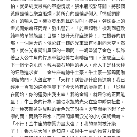
怕，就是純度最高的單戀情感。張水瓶咬緊牙關，將那個
黃銅齒輪音樂盒砸爛，將所有的齒輪都倒入「情感調節
器」的輸入口。機器發出刺耳的尖叫，接著，彈珠臺上的
燈光開始瘋狂閃爍，發出警告。「能量超載！檢測到極致
純粹的單戀能量！目標：提升天秤座運勢！」在機器的頂
部，一個巨大的、像彩虹一樣的光束筆直地射向天空。然
而，就在光束衝出屋頂的一瞬間，一輛塗滿了金色、裝飾
著巨大公牛角的悍馬車猛地停在咖啡館門口。駕駛座上走
下一個全身肌肉、戴著鑽石項圈的男人，那人正是林天秤
的狂熱追求者——金牛座霸總牛土豪。牛土豪一腳踢開咖
啡館的門，大聲宣布：「天秤！別管那什麼負運勢！我已
經用一百噸的純金箔買下了今天所有的壞運氣！」「從現
在開始，你的運勢由我主宰！我的金錢，就是你的正面能
量！」牛土豪的行為，讓張水瓶的光束在空中瞬間扭曲，
與一種夾雜著銅臭味的金色光芒對撞。天空開始下起了荒
謬的雨。雨點不是水，而是閃耀著淚光的小小黃銅齒輪。
「不行！金牛座的物質力量太強了！我的單戀被汙染
了！」張水瓶大喊。他知道，如果牛土豪的物質力量勝