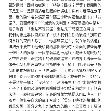
著對講機，困惑地喊道：「特務？酸味？等等！我聞到的
不是酸味！是麵粉過度膨脹的焦慮味！還有，我現在走不
開！我的陳年老蒜泥需要每隔三小時的溫和震動！」「蒜
泥？」對面傳來K-999崩潰的尖叫聲，帶著濃濃的中藥味
電子雜音：「重點不是蒜泥！重點是**時空正在彎曲！**
我們的推進器快沒紅棗了！快！我們在你的後院！別帶任
何多餘的東西！除了——你那缸蒜泥！」就在廖沾沾還在
糾結要不要帶上他最珍愛的那把銀勺時，外面的牆壁傳來
一聲巨大的撞擊。一個穿著黑色燕尾服、戴著太陽眼鏡的
太空吉娃娃，正從牆上的破洞鑽進來。它的背上揹著一個
像是小型瓦斯
汽車機油芯
桶的東西，桶上用毛筆寫著「極
品紅棗枸杞燃料」。「你怎麼——」廖沾沾驚訝地瞪大了
眼睛。K-999用它的小短腿站得筆直，戴著白色手套的爪
子優雅地一揮：「沒時間了，沾沾先生！宇宙水餃快要拉
肚子了！我們必須在你被醋酸離子炮鎖定前離開！」話音
未落，一股極致尖銳、刺鼻的酸氣猛地從店門口灌入，伴
隨著一個狂妄自大的電子音效：「警告！這裡的醬油比例
嚴重失衡！百分之九十九點九九的醋，才是真理！」廖沾