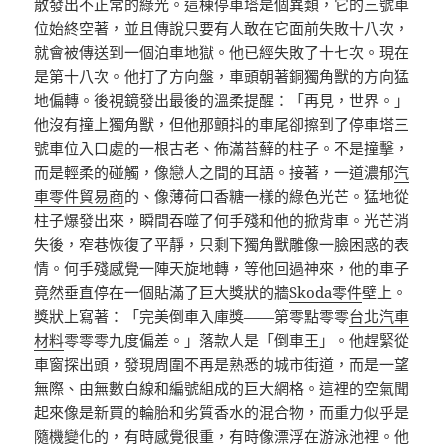
散發出不正常的綠光。這棟停車塔是個異類，它的三號車
位始終空著，並且傳說只要有人敢在它面前失敗十八次，
就會被傳送到一個泊車地獄。他已經失敗了十七次。現在
是第十八次。他打了方向盤，車頭朝著銅獨角獸的方向猛
地偏轉。後視鏡發出最後的溫柔提醒：「再見，世界。」
他沒有撞上獨角獸，但他那顫抖的車尾卻擦到了停車塔三
號車位入口處的一根古老、佈滿苔蘚的柱子。不是撞擊，
而是輕柔的碰觸，像戀人之間的耳語。接著，一道濃郁
汽
車零件貿易商
的、像薄荷口香糖一樣的綠色光芒。猛地從
柱子爆發出來，瞬間吞噬了何手殘和他的掀背車。光芒消
失後，窄巷恢復了平靜，只剩下獨角獸雕像一臉困惑的表
情。何手殘感覺一陣天旋地轉，等他回過神來，他的車子
竟然垂直停在一個貼滿了巨大獎狀的牆
Skoda零件
壁上。
獎狀上寫著：「完美倒車入庫獎——第零點零零
台北汽車
材料
零零零九度偏差。」落款人是「倒車王」。他趕緊從
車窗探出頭，發現周圍不再是熟悉的城市街道，而是一望
無際、由無數白線和編號組成的巨大網格。這裡的空氣聞
起來像是新買的輪胎和劣質香水的混合物，而重力似乎是
隨機變化的，有時感覺很重，有時像漂浮在游泳池裡。他