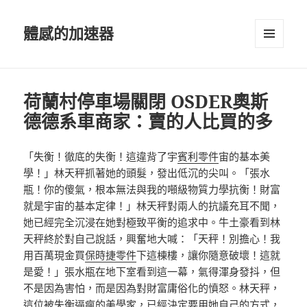
體感的加速器
選單及
小工具
荷蘭村停車場關閉 OSDER奧斯
德德系車商家：賣的人比買的多
「失衡！徹底的失衡！這違背了宇
賓利零件
宙的基本美
學！」林天秤抓著她的頭髮，發出低沉的尖叫。「張水
瓶！你的傻氣，根本無法與我的噸級物質力學抗衡！財富
就是宇宙的基本定律！」林天秤對兩人的抗議充耳不聞，
她已經完全沉浸在她對極致平衡的追求中。牛土豪看到林
天秤終於對自己說話，興奮地大喊：「天秤！別擔心！我
用百萬現金買
保時捷零件
下這棟樓，讓你隨意破壞！這就
是愛！」張水瓶在地下室看到這一幕，氣得渾身發抖，但
不是因為害怕，而是因為對財富庸俗化的憤怒。林天秤，
這位被失衡逼瘋的美學家，已經決定要用她自己的方式，