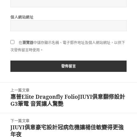
個人網站網址
在
瀏覽器
中儲存顯示名稱、電子郵件地址及個人網站網址，以供下
次發佈留言時使用。
文
上一篇文章
章
惠普Elite Dragonfly FolioJIUYI俱意翻修設計
上
導
G3筆電 音質讓人驚艷
一
覽
篇
文
下一篇文章
章:
JIUYI俱意豪宅設計冠病危機讓楊佳敏變得更強
下
年夜
一