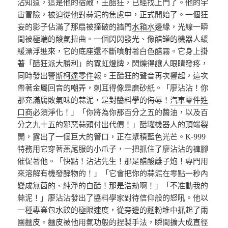
沾知道，這是他的宿敵，王醋狂，已經找上門了。他的宇
宙冒險，被迫從他對蒜泥的焦慮中，正式開始了。一個狂
妄的影子佔滿了那扇被撞破的牆門
水箱水
邊緣，光線一瞬
間被極端的酸氣扭曲。一個閃閃發光、像醋罐的機器人緩
緩漂浮進來，它的底座還不斷噴射著白色醋霧。它身上掛
著「醋狂派大勝利」的霓虹燈牌，閃爍得讓人眼睛發疼，
同時發出警
斯柯達零件
報。王醋狂的聲音再次響起，這次
帶著金屬回音的嘲弄，刺耳得像是磨砂紙。「廖沾沾！你
那充滿腐敗氣味的蒜泥，是對醬料學的侮辱！
汽車零件進
口商
必須淨化！」「你將為你那百分之五的醬油，以及百
分之九十五的邪惡蒜頭付出代價！」醋罐機器人的頂端裂
開，露出了一個巨大的管口，正在聚積藍色光芒。K-999
特務用它穿著燕尾服的小爪子，一把抓住了廖沾沾的褲腳
催促著他。「快點！沾沾先生！那是醋酸離子炮！專門用
來溶解有機發酵物的！」「它會把你的蒜泥在零點一秒內
變成無菌的、純淨的白醋！那是浩劫啊！」「不准動我的
蒜泥！」廖沾沾發出了醬料學家對待信仰般的怒吼。他以
一種專業包水餃的極限速度，從旁邊的麵粉堆中抓起了兩
團麵皮。麵皮被他用氣功般的捏製手法，瞬間擴大成直徑