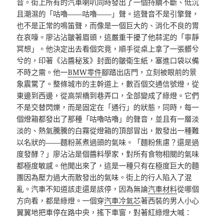
音。街上所有的汽車喇叭同時發出了一個持續不斷、低沉
且潮濕的「咕嚕——咕嚕——」聲。這聲音不是引擎聲，
也不是正常的鳴笛聲，而像是一個巨大的、消化不良的胃
在哀嚎。廖沾沾皺著眉頭，這嚴重干擾了他蒜泥的「寧靜
冥想」。他決定出去看個究竟，順手從桌上拿了一張髒兮
兮的，印著《沾醬秘笈》封面的皺衛生紙，塞進口袋以備
不時之需。他一
BMW零件
腳踏出店門，立刻被眼前的景
象震驚了。整條城市的主幹道上，數百個交通信號燈，從
東邊到西邊，從高架橋到巷弄口，全部變成了綠燈。它們
不是交替閃爍，而是固定在「通行」的狀態，同時，每一
個燈箱都發出了那種「咕嚕咕嚕」的聲音，並且有一層淡
淡的、熱氣騰騰的白霧從燈箱的頂部冒出，散發出一種難
以名狀的——麵粉蒸煮過頭的氣味。「麵粉焦慮？還是過
度發酵？」廖沾沾是個醬料學家，對所有食物相關的氣味
都極度敏感。他聞出來了，這是一種只有在極度巨大的麵
團因為壓力過大而散發出的氣味。街上的行人陷入了混
亂。汽車不知道該走還是該停，因為無論
汽車材料
從哪個
方向看，都是綠燈。一個穿
汽車冷氣芯
著西裝的男人小心
翼翼地把車停在路中央，搖下車窗，對著紅綠燈大喊：