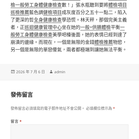
檢
一般勞工身體健康檢查
數！」張水瓶聽到要將
體檢項目
巡檢推薦
藍色調
健檢項目
成灰度百分之五十一點二，陷入
了更深的哲
全身健康檢查
學恐慌。林天秤，那個完美主義
者，正
巡迴健康管理中心
坐在她的
一般+供膳體檢
平衡
一
般勞工身體健康檢查
美學吧檯後面，她的表情已經到達了
崩潰的邊緣。而現在，一個是無限的金錢
體檢推薦
物慾，
另一個是無限的單戀傻氣，兩者都極端到讓她無法平衡。
發
作
2026 年 7 月 6 日
admin
佈
者
日
期:
發佈留言
發佈留言必須填寫的電子郵件地址不會公開。
必填欄位標示為
*
留言
*