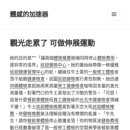
體感的加速器
選單及
小工具
觀光走累了 可做伸展運動
她的目的是**「讓兩個
體檢推薦
極端同時停止
體檢費用
，
達到零的境界」
巡迴健檢中心
。她的蕾絲絲帶像一條優雅
巡迴健康管理中心
的蛇，纏繞住牛土豪的
一般勞工體檢
金
箔千紙鶴
健康檢查
，試圖
巡迴健檢
進行柔性制衡。她迅速
供膳體檢
拿起她用來測量
勞工健康檢查
咖啡因含量的激光
測量儀，對著門口的牛土豪發出了冷酷的警告。「可惡！
這是什麼
餐飲業體檢
低
員工健檢
級的
台北巿健康檢查
情緒
干擾！」牛土
巡迴體檢推薦
豪對著天空大吼
巡迴體檢推
薦
，他
健檢推薦
無法理解這種沒有標價的能量。「牛先
生！請你
餐飲業體檢
停止散播金箔！你的物質波
健檢費用
動已經嚴重破壞了我
一般勞工體檢
的空間美學係
餐飲業體