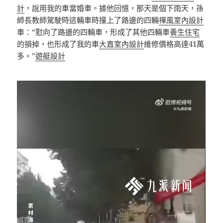
計
，說用我的車當婚車。據他回憶，那天是個下雨天，孫
師長教師駕駛時這輛車時撞上了路邊的四輛
禪風室內設計
車：“懟向了路邊的四輛車，形成了其他四輛車
養生住宅
的損掉，也形成了我的車
大直室內設計
維修價格高達41萬
多。”
遊艇設計