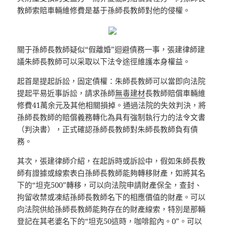
教師索賠車輛維修費是基于孫師長教師對他的侵權。
關于孫師長教師疑似“假離婚”迴避債務一事，張建律師建
議朱師長教師可以采取以下法令途徑維護本身權益。
起首是提起訴訟，固定債權：朱師長教師可以當即向法院
提起平易近事訴訟，請求孫師
無毒建材
長教師賠償車輛維
修費41萬余元及其他相關損掉。通過法院的失效判決，將
孫師長教師的賠償義務轉化為具有強制執行力的法令文書
（判決書），正式確認孫師長教師對朱師長教師負有債
務。
其次，張建律師介紹，在起訴時或訴訟中，假如朱師長教
師有證據或線索表白孫師長教師能夠轉移財產，如將其名
下的“坦克500”轉移，可以向法院申請財產保全，查封、
拘留收禁或凍結孫師長教師名下的相應價值的財產。可以
向法院供給孫師長教師能夠存在的財產線索，特別是那輛
登記在其老婆名下的“坦克50這時，咖啡館內。0”。可以