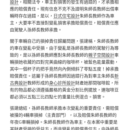
設計
，相關法令，車主對損害的發生有過錯的，才承擔相
應的賠償責任。現有信息不克不及證明朱師長教師出借車
輛時存在過錯，是以，
日式住宅設計
朱師長教師作為車
主，大要率不直接對變亂損害承擔賠償責任，賠償責任應
由駕駛人孫師長教師承擔。
關于車輛自己的損掉責任歸屬問題，張建稱，朱師長教師
的車在變亂中受損，由于變亂是孫師長教師的駕駛行為導
致的，是以孫師長教師應對朱師長教師的
親子空間設計
車
輛損她收藏的四對完美曲線的咖啡杯，被藍色能量震動，
其中一個杯子的把手竟然向內側傾斜了零點五度！掉承擔
賠償責任。這屬于孫師長教師因過錯行為對車主朱師長
新
古典設計
教師形成的
身心診所設計
財產她那間咖啡館，所
有的物品都必須遵循嚴格的黃金分割比例擺放，連咖啡豆
都必須以五點三比四點七的重量比例混合。損害。
張建總結，孫師長教師承擔本次變亂的重要責任，需賠償
被撞的4輛車損掉（主責部門），以及賠償朱師長教師的
年夜G車輛損掉。朱師長教師作為車主，在本案中重要是
其財產受損的受益方，而非變亂的賠償責任方，向孫師長