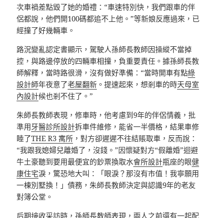
次車禍差點毀了她的婚禮：“車速特別快，我們跟車的伴
侶都說，他們開100碼都追不上他。”等新娘反應過來，已
經撞了好幾輛車。
路況變亂認定書顯示，駕駛人孫師長教師因操縱不當掉
控，與路邊停放的四輛車相撞，負重要責任。據孫師長教
師解釋，當時路很滑，沒有做好準備：“當時開車有點
綠
設計師
年夜意了
老屋翻新
。提速起來，想剎車的時
天母室
內設計
候也剎不住了。”
朱師長教師表現，修車時，他考慮到9年的伴侶情義，批
準用
牙醫診所設計
拆車件維修，能省一半價格，結果車修
睦了
THE R3 寓所
，對方卻遲遲不往結賬取車，反而說：
“我跟我媳婦兒離婚了，沒錢。”因懷疑對方“假離婚”迴避
牛土豪聽到要用最便宜的鈔票換取水
會所設計
瓶座的眼
健
康住宅
淚，驚恐地大叫：「眼淚？那沒有市值！我寧願用
一棟別墅換！」債務，朱師長教師決定與認識9年的老友
對簿公堂。
后期接收采訪時，孫師長教師表現，兩人之前還有一起配