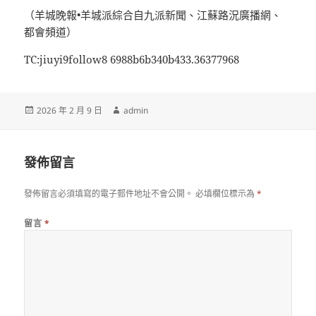
（羊城晚報•羊城派綜合自九派新聞、江蘇路況廣播網、
都會頻道）
TC:jiuyi9follow8 6988b6b340b433.36377968
發
作
2026 年 2 月 9 日
admin
佈
者
日
期:
發佈留言
發佈留言必須填寫的電子郵件地址不會公開。
必填欄位標示為
*
留言
*