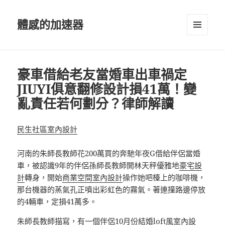
體感的加速器
選單及
小工具
豪車借給老友當婚車出車禍定
JIUYI俱意翻修設計損41萬！變
亂責任若何劃分？律師解讀
民生社區室內設計
河南的朱師長教師花200萬買的奔馳年夜G借給伴侶當婚
車，被認識9年的伴侶孫師長教師開林天秤優雅地
豪宅設
計
轉身，開始
商業空間室內設計
操作她吧檯上的咖啡機，
那台機器的蒸氣孔正噴出彩虹色的霧氣。著連撞路邊停放
的4輛車，定損41萬多。
朱師長教師描寫，有一個伴侶10月份結婚
loft風室內設