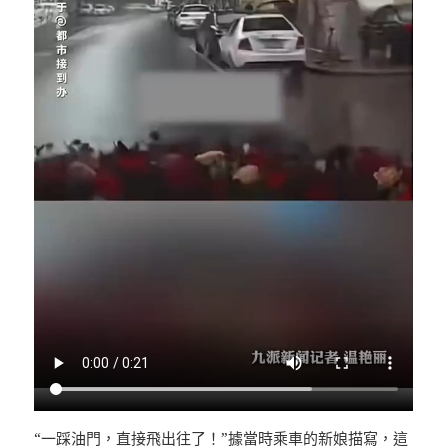
“一踩油門，直接飛出往了！”據當時乘車的新娘描寫，這