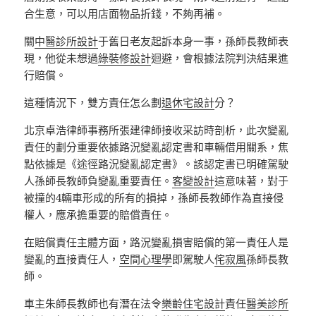
合生意，可以用店面物品折錢，不夠再補。
關
中醫診所設計
于舊日老友起訴本身一事，孫師長教師表
現，他從未想過
綠裝修設計
迴避，會根據法院判決結果進
行賠償。
這種情況下，雙方責任怎么劃
退休宅設計
分？
北京卓浩律師事務所張建律師接收采訪時剖析，此次變亂
責任的劃分重要依據路況變亂認定書和車輛借用關系，焦
點依據是《途徑路況變亂認定書》。該認定書已明確駕駛
人孫師長教師負變亂重要責任。
客變設計
這意味著，對于
被撞的4輛車形成的所有的損掉，孫師長教師作為直接侵
權人，應承擔重要的賠償責任。
在賠償責任主體方面，路況變亂損害賠償的第一責任人是
變亂的直接責任人，
空間心理學
即駕駛人
侘寂風
孫師長教
師。
車主朱師長教師也有潛在法令
樂齡住宅設計
責任
醫美診所